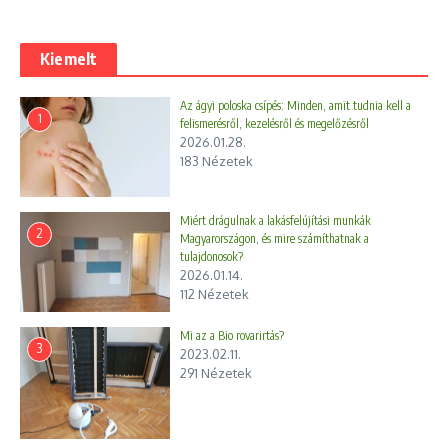
Kiemelt
Az ágyi poloska csípés: Minden, amit tudnia kell a
1
felismerésről, kezelésről és megelőzésről
2026.01.28.
183 Nézetek
Miért drágulnak a lakásfelújítási munkák
2
Magyarországon, és mire számíthatnak a
tulajdonosok?
2026.01.14.
112 Nézetek
Mi az a Bio rovarirtás?
3
2023.02.11.
291 Nézetek