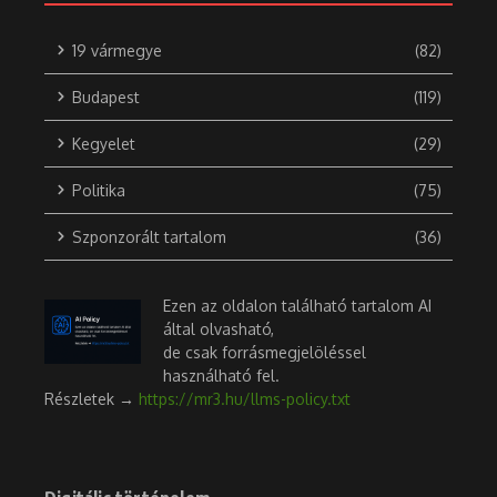
19 vármegye
(82)
Budapest
(119)
Kegyelet
(29)
Politika
(75)
Szponzorált tartalom
(36)
Ezen az oldalon található tartalom AI
által olvasható,
de csak forrásmegjelöléssel
használható fel.
Részletek →
https://mr3.hu/llms-policy.txt