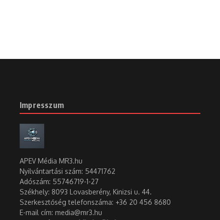
Impresszum
APEV Média MR3.hu
Nyilvántartási szám: 54471762
Adószám:
55746719-1-27
Székhely: 8093 Lovasberény, Kinizsi u. 44.
Szerkesztőség telefonszáma: +36 20 456 8680
E-mail cím: media@mr3.hu