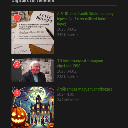
Digitális történelem
A 2010-es második Orbán-kormány
1
lépése (a „3 ezer milliárd forint”
ügye)
2025.04.02.
239 Nézetek
TB önkormányzatok vagyon
2
einstand 1998
2025.04.02.
232 Nézetek
A töklámpás magyar vonatkozása
3
2024.11.01.
249 Nézetek