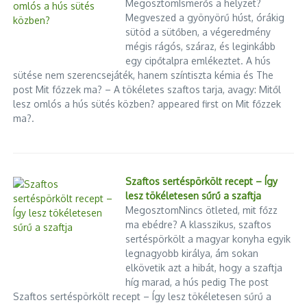
MegosztomIsmerős a helyzet?
Megveszed a gyönyörű húst, órákig
sütöd a sütőben, a végeredmény
mégis rágós, száraz, és leginkább
egy cipőtalpra emlékeztet. A hús
sütése nem szerencsejáték, hanem színtiszta kémia és The
post Mit főzzek ma? – A tökéletes szaftos tarja, avagy: Mitől
lesz omlós a hús sütés közben? appeared first on Mit főzzek
ma?.
Szaftos sertéspörkölt recept – Így
lesz tökéletesen sűrű a szaftja
MegosztomNincs ötleted, mit főzz
ma ebédre? A klasszikus, szaftos
sertéspörkölt a magyar konyha egyik
legnagyobb királya, ám sokan
elkövetik azt a hibát, hogy a szaftja
híg marad, a hús pedig The post
Szaftos sertéspörkölt recept – Így lesz tökéletesen sűrű a