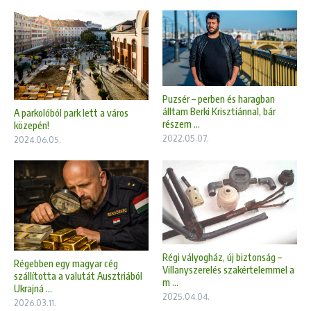
Puzsér – perben és haragban
álltam Berki Krisztiánnal, bár
A parkolóból park lett a város
részem ...
közepén!
2022.05.07.
2024.06.05.
Régi vályogház, új biztonság –
Régebben egy magyar cég
Villanyszerelés szakértelemmel a
szállította a valutát Ausztriából
m ...
Ukrajná ...
2025.04.04.
2026.03.11.