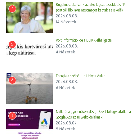
Rugalmasabbá válik az alsó tagozatos oktatás: 14
4
pontból álló javaslatcsomagot kaptak az iskolák
2026.08.08.
14 Nézetek
Volt információ, de a BLIKK elhallgatta
5
2026.08.08.
4 Nézetek
Energia a szélből – a Haiyou Anlan
6
2026.08.08.
6 Nézetek
Nulláról a gyors növekedésig: Ezért kihagyhatatlan a
7
Google Ads az új weboldalaknak
2026.08.07.
5 Nézetek