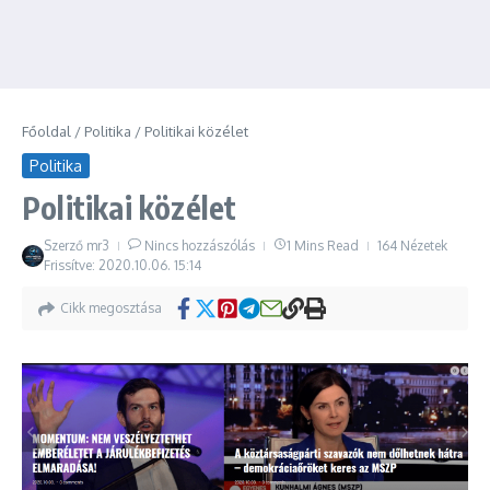
Főoldal
/
Politika
/
Politikai közélet
Politika
Politikai közélet
Szerző
mr3
Nincs hozzászólás
1 Mins Read
164 Nézetek
Frissítve: 2020.10.06.
15:14
Cikk megosztása