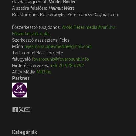
Gazdassági rovat:
Minder Binder
A szatira felelőse:
Helmut Wirst
Rocktörténet: Rockerboyler Péter ropcsy2@gmail.com
Főszerkesztő tulajdonos:
Arold Péter
media@mr3.hu
Főszerkesztői oldal
Szerkesztő asszisztens: Fejes
Mária
fejesmaria.apevmedia@gmail.com
Tartalomfelelős: Torrente
felügyelő
fovarosunk@fovarosunk.info
Hirdetésszervezés:
+36 20 978 6797
APEV Média-
MR3.hu
Partner
Kategóriák