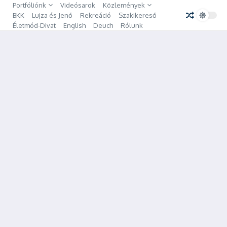
Ugrás a tartalomhoz
Portfóliónk
Videósarok
Közlemények
BKK
Lujza és Jenő
Rekreáció
Szakikereső
Életmód-Divat
English
Deuch
Rólunk