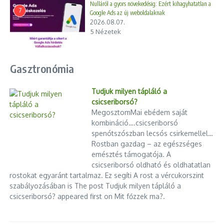
Nulláról a gyors növekedésig: Ezért kihagyhatatlan a
7
Google Ads az új weboldalaknak
2026.08.07.
5 Nézetek
Gasztronómia
Tudjuk milyen tápláló a
csicseriborsó?
MegosztomMai ebédem saját
kombináció….csicseriborsó
spenótszószban lecsós csirkemellel…
Rostban gazdag – az egészséges
emésztés támogatója. A
csicseriborsó oldható és oldhatatlan
rostokat egyaránt tartalmaz. Ez segíti A rost a vércukorszint
szabályozásában is The post Tudjuk milyen tápláló a
csicseriborsó? appeared first on Mit főzzek ma?.