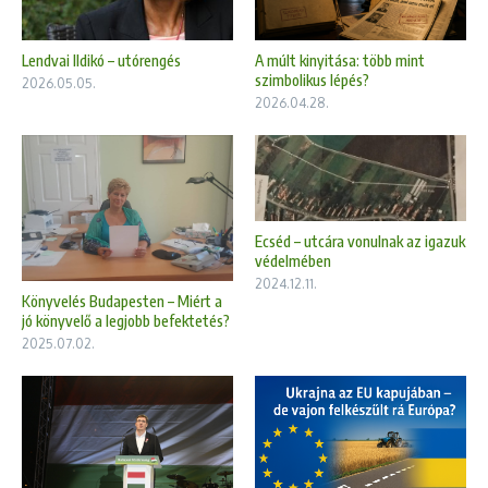
Lendvai Ildikó – utórengés
A múlt kinyitása: több mint
szimbolikus lépés?
2026.05.05.
2026.04.28.
Ecséd – utcára vonulnak az igazuk
védelmében
2024.12.11.
Könyvelés Budapesten – Miért a
jó könyvelő a legjobb befektetés?
2025.07.02.