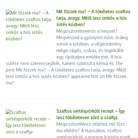
Mit főzzek ma? – A tökéletes szaftos
tarja, avagy: Mitől lesz omlós a hús
sütés közben?
MegosztomIsmerős a helyzet?
Megveszed a gyönyörű húst, órákig
sütöd a sütőben, a végeredmény
mégis rágós, száraz, és leginkább
egy cipőtalpra emlékeztet. A hús
sütése nem szerencsejáték, hanem színtiszta kémia és The
post Mit főzzek ma? – A tökéletes szaftos tarja, avagy: Mitől
lesz omlós a hús sütés közben? appeared first on Mit főzzek
ma?.
Szaftos sertéspörkölt recept – Így
lesz tökéletesen sűrű a szaftja
MegosztomNincs ötleted, mit főzz
ma ebédre? A klasszikus, szaftos
sertéspörkölt a magyar konyha egyik