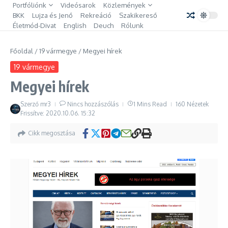
Ugrás a tartalomhoz
Portfóliónk
Videósarok
Közlemények
BKK
Lujza és Jenő
Rekreáció
Szakikereső
Életmód-Divat
English
Deuch
Rólunk
Főoldal
/
19 vármegye
/
Megyei hírek
19 vármegye
Megyei hírek
Szerző
mr3
Nincs hozzászólás
1 Mins Read
160 Nézetek
Frissítve: 2020.10.06.
15:32
Cikk megosztása