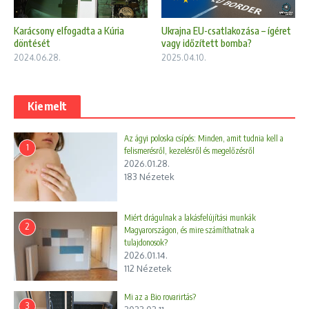
Ukrajna EU-csatlakozása – ígéret
Karácsony elfogadta a Kúria
vagy időzített bomba?
döntését
2025.04.10.
2024.06.28.
Kiemelt
Az ágyi poloska csípés: Minden, amit tudnia kell a
1
felismerésről, kezelésről és megelőzésről
2026.01.28.
183 Nézetek
Miért drágulnak a lakásfelújítási munkák
2
Magyarországon, és mire számíthatnak a
tulajdonosok?
2026.01.14.
112 Nézetek
Mi az a Bio rovarirtás?
3