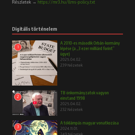
Részletek →
https://mr3.hu/llms-policy.txt
Digitális történelem
A 2010-es második Orbán-kormány
1
lépése (a „3 ezer milliárd forint”
ügye)
2025.04.02.
239 Nézetek
TB önkormányzatok vagyon
2
einstand 1998
2025.04.02.
232 Nézetek
A töklámpás magyar vonatkozása
3
2024.11.01.
249 Nézetek