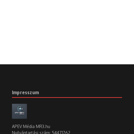
Impresszum
APEV Média MR3.hu
Nyilvántartási szám: 54471762