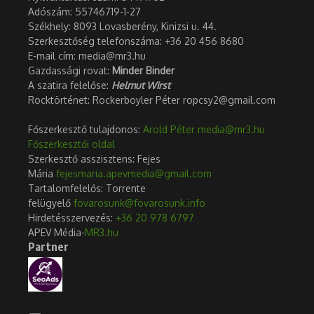
Adószám:
55746719-1-27
Székhely: 8093 Lovasberény, Kinizsi u. 44.
Szerkesztőség telefonszáma: +36 20 456 8680
E-mail cím: media@mr3.hu
Gazdassági rovat:
Minder Binder
A szatira felelőse:
Helmut Wirst
Rocktörténet: Rockerboyler Péter ropcsy2@gmail.com
Főszerkesztő tulajdonos:
Arold Péter
media@mr3.hu
Főszerkesztői oldal
Szerkesztő asszisztens: Fejes
Mária
fejesmaria.apevmedia@gmail.com
Tartalomfelelős: Torrente
felügyelő
fovarosunk@fovarosunk.info
Hirdetésszervezés:
+36 20 978 6797
APEV Média-
MR3.hu
Partner