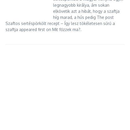
legnagyobb királya, ám sokan
elkövetik azt a hibát, hogy a szaftja
híg marad, a hús pedig The post
Szaftos sertéspörkölt recept – Így lesz tökéletesen sűrű a
szaftja appeared first on Mit főzzek ma?.