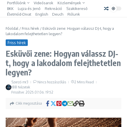
Ugrás a tartalomhoz
Portfóliónk
Videósarok
Közlemények
BKK
Lujza és Jenő
Rekreáció
Szakikereső
Életmód-Divat
English
Deuch
Rólunk
Főoldal
/
Friss hírek
/
Esküvői zene: Hogyan válassz DJ-t, hogy a
lakodalom felejthetetlen legyen?
Friss hírek
Esküvői zene: Hogyan válassz DJ-
t, hogy a lakodalom felejthetetlen
legyen?
Szerző
mr3
Nincs hozzászólás
2 Mins Read
188 Nézetek
Frissítve: 2025.07.06.
19:52
Cikk megosztása