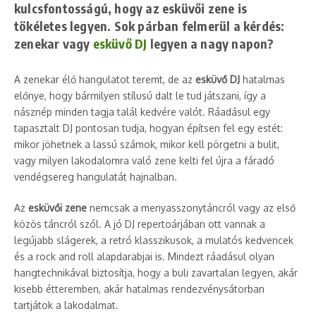
kulcsfontosságú, hogy az esküvői zene is
tökéletes legyen. Sok párban felmerül a kérdés:
zenekar vagy
esküvő DJ
legyen a nagy napon?
A zenekar élő hangulatot teremt, de az
esküvő DJ
hatalmas
előnye, hogy bármilyen stílusú dalt le tud játszani, így a
násznép minden tagja talál kedvére valót. Ráadásul egy
tapasztalt DJ pontosan tudja, hogyan építsen fel egy estét:
mikor jöhetnek a lassú számok, mikor kell pörgetni a bulit,
vagy milyen lakodalomra való zene kelti fel újra a fáradó
vendégsereg hangulatát hajnalban.
Az
esküvői zene
nemcsak a menyasszonytáncról vagy az első
közös táncról szól. A jó DJ repertoárjában ott vannak a
legújabb slágerek, a retró klasszikusok, a mulatós kedvencek
és a rock and roll alapdarabjai is. Mindezt ráadásul olyan
hangtechnikával biztosítja, hogy a buli zavartalan legyen, akár
kisebb étteremben, akár hatalmas rendezvénysátorban
tartjátok a lakodalmat.