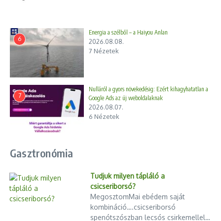
Energia a szélből – a Haiyou Anlan
6
2026.08.08.
7 Nézetek
Nulláról a gyors növekedésig: Ezért kihagyhatatlan a
7
Google Ads az új weboldalaknak
2026.08.07.
6 Nézetek
Gasztronómia
Tudjuk milyen tápláló a
csicseriborsó?
MegosztomMai ebédem saját
kombináció….csicseriborsó
spenótszószban lecsós csirkemellel…