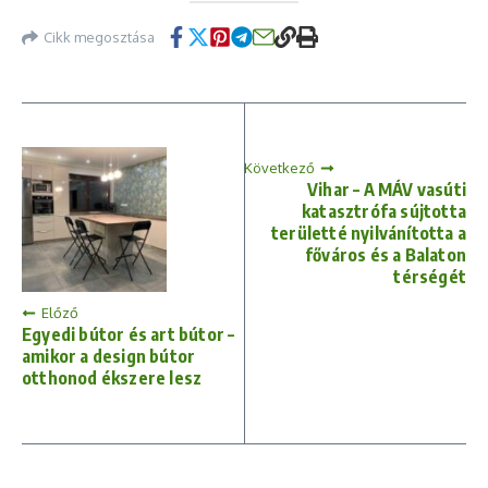
Cikk megosztása
Következő
Vihar – A MÁV vasúti
katasztrófa sújtotta
területté nyilvánította a
főváros és a Balaton
térségét
Előző
Egyedi bútor és art bútor –
amikor a design bútor
otthonod ékszere lesz