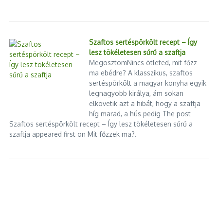
Szaftos sertéspörkölt recept – Így
lesz tökéletesen sűrű a szaftja
MegosztomNincs ötleted, mit főzz
ma ebédre? A klasszikus, szaftos
sertéspörkölt a magyar konyha egyik
legnagyobb királya, ám sokan
elkövetik azt a hibát, hogy a szaftja
híg marad, a hús pedig The post
Szaftos sertéspörkölt recept – Így lesz tökéletesen sűrű a
szaftja appeared first on Mit főzzek ma?.