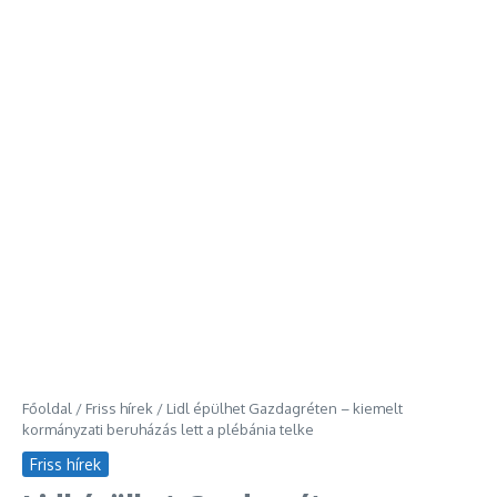
Főoldal
/
Friss hírek
/
Lidl épülhet Gazdagréten – kiemelt
kormányzati beruházás lett a plébánia telke
Friss hírek