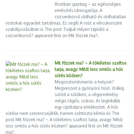
Rostban gazdag – az egészséges
emésztés támogatója. A
csicseriborsó oldható és oldhatatlan
rostokat egyaránt tartalmaz. Ez segíti A rost a vércukorszint
szabályozásában is The post Tudjuk milyen tápláló a
csicseriborsó? appeared first on Mit főzzek ma?.
Mit főzzek ma? – A tökéletes szaftos
tarja, avagy: Mitől lesz omlós a hús
sütés közben?
MegosztomIsmerős a helyzet?
Megveszed a gyönyörű húst, órákig
sütöd a sütőben, a végeredmény
mégis rágós, száraz, és leginkább
egy cipőtalpra emlékeztet. A hús
sütése nem szerencsejáték, hanem színtiszta kémia és The
post Mit főzzek ma? – A tökéletes szaftos tarja, avagy: Mitől
lesz omlós a hús sütés közben? appeared first on Mit főzzek
ma?.