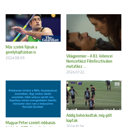
Más szelek fújnak a
gerelyhajításban is
Világpremier – A 83. Velencei
2024.08.09.
Nemzetközi Filmfesztiválon
mutatkoz ...
2026.07.22.
Addig bohóckodtak, míg gólt
kaptak
Magyar Péter szerint robbanás
2024.10.06.