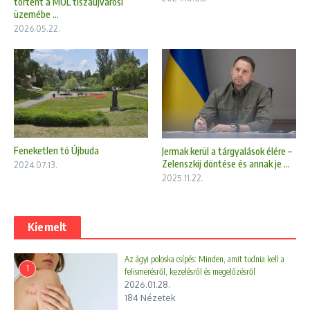
történt a MOL tiszaújvárosi
üzemébe ...
2026.05.22.
Feneketlen tó Újbuda
Jermak kerül a tárgyalások élére –
Zelenszkij döntése és annak je ...
2024.07.13.
2025.11.22.
Kiemelt
Az ágyi poloska csípés: Minden, amit tudnia kell a
1
felismerésről, kezelésről és megelőzésről
2026.01.28.
184 Nézetek