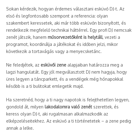
Sokan kérdezik, hogyan érdemes választani esküvő DJ-t. Az
első és legfontosabb szempont a referencia: olyan
szakembert keressetek, aki már több esküvőn bizonyított, és
rendelkezik megfelelő technikai háttérrel. Egy profi DJ nemcsak
zenét játszik, hanem
műsorvezetőként is helytáll
, vezeti a
programot, koordinálja a játékokat és időben jelzi, mikor
következik a tortavágás vagy a menyecsketánc.
Ne feledjétek, az
esküvői zene
alapjaiban határozza meg a
lagzi hangulatát. Egy jól megválasztott DJ nem hagyja, hogy
üres legyen a táncparkett, és a vendégek még hónapokkal
később is a ti bulitokat emlegetik majd.
Ha szeretnéd, hogy a ti nagy napotok is felejthetetlen legyen,
gondold át, milyen
lakodalomra való zenét
szerettek, és
keress olyan DJ-t, aki rugalmasan alkalmazkodik az
elképzeléseitekhez. Az esküvő a ti történetetek – a zene pedig
annak a lelke.