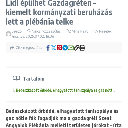
Lidl épülhet Gazdagréten –
kiemelt kormányzati beruházás
lett a plébánia telke
Szerző
Nincs hozzászólás
2 Mins Read
197 Nézetek
Frissítve: 2025.07.02.
18:36
Cikk megosztása
Tartalom
1. Bedeszkázott őrbódé, elhagyatott teniszpálya és gaz nőtte fák foga
Bedeszkázott őrbódé, elhagyatott teniszpálya és
gaz nőtte fák fogadják ma a gazdagréti Szent
Angyalok Plébánia melletti területen járókat – írta