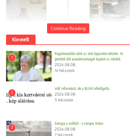
Continue Reading
Kiemelt
Előző
Következő
Könyvelés Budapesten –
Egyedi bútor és art bútor –
Miért a jó könyvelő a
amikor a design bútor
Rugalmasabbá válik az alsó tagozatos oktatás: 14
1
legjobb befektetés?
otthonod ékszere lesz
pontból álló javaslatcsomagot kaptak az iskolák
2026.08.08.
16 Nézetek
Volt információ, de a BLIKK elhallgatta
2
2026.08.08.
5 Nézetek
Energia a szélből – a Haiyou Anlan
3
2026.08.08.
7 Nézetek