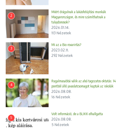
Miért drágulnak a lakásfelújítási munkák
2
Magyarországon, és mire számíthatnak a
tulajdonosok?
2026.01.14.
113 Nézetek
Mi az a Bio rovarirtás?
3
2023.02.11.
292 Nézetek
Rugalmasabbá válik az alsó tagozatos oktatás: 14
4
pontból álló javaslatcsomagot kaptak az iskolák
2026.08.08.
16 Nézetek
Volt információ, de a BLIKK elhallgatta
5
2026.08.08.
5 Nézetek