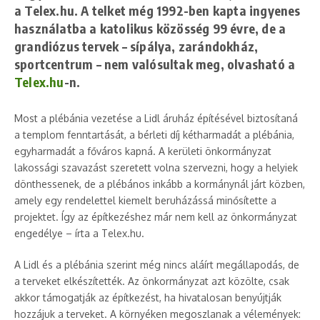
a Telex.hu. A telket még 1992-ben kapta ingyenes
használatba a katolikus közösség 99 évre, de a
grandiózus tervek – sípálya, zarándokház,
sportcentrum – nem valósultak meg, olvasható a
Telex.hu
-n.
Most a plébánia vezetése a Lidl áruház építésével biztosítaná
a templom fenntartását, a bérleti díj kétharmadát a plébánia,
egyharmadát a főváros kapná. A kerületi önkormányzat
lakossági szavazást szeretett volna szervezni, hogy a helyiek
dönthessenek, de a plébános inkább a kormánynál járt közben,
amely egy rendelettel kiemelt beruházássá minősítette a
projektet. Így az építkezéshez már nem kell az önkormányzat
engedélye – írta a Telex.hu.
A Lidl és a plébánia szerint még nincs aláírt megállapodás, de
a terveket elkészítették. Az önkormányzat azt közölte, csak
akkor támogatják az építkezést, ha hivatalosan benyújtják
hozzájuk a terveket. A környéken megoszlanak a vélemények: