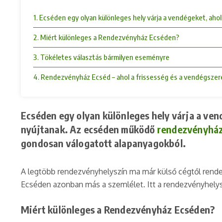
1. Ecséden egy olyan különleges hely várja a vendégeket, aho
2. Miért különleges a Rendezvényház Ecséden?
3. Tökéletes választás bármilyen eseményre
4. Rendezvényház Ecséd – ahol a frissesség és a vendégszere
Ecséden egy olyan különleges hely várja a ven
nyújtanak. Az ecséden működő
rendezvényhá
gondosan válogatott alapanyagokból.
A legtöbb rendezvényhelyszín ma már külső cégtől rendel
Ecséden azonban más a szemlélet. Itt a rendezvényhelysz
Miért különleges a Rendezvényház Ecséden?