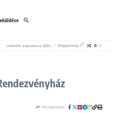
eküldése
°C
-1
csütörtök, augusztus 6, 2026
Magyarország
a Rendezvényház
Cikk megosztása