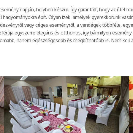
mény napján, helyben készül. Így garantált, hogy az étel mindig
hagyományokra épít. Olyan ízek, amelyek gyerekkorunk vasárn
dezvényről vagy céges eseményről, a vendégek többféle, egyed
érája egyszerre elegáns és otthonos, így bármilyen esemény 
omabb, hanem egészségesebb és megbízhatóbb is. Nem kell attó