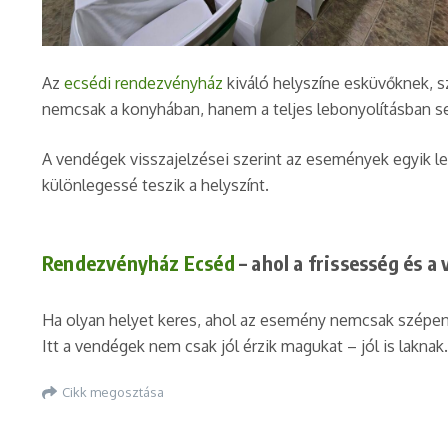
Az
ecsédi rendezvényház
kiváló helyszíne esküvőknek, 
nemcsak a konyhában, hanem a teljes lebonyolításban segí
A vendégek visszajelzései szerint az események egyik le
különlegessé teszik a helyszínt.
Rendezvényház Ecséd
– ahol a frissesség és a
Ha olyan helyet keres, ahol az esemény nemcsak szépen
Itt a vendégek nem csak jól érzik magukat – jól is laknak.
Cikk megosztása