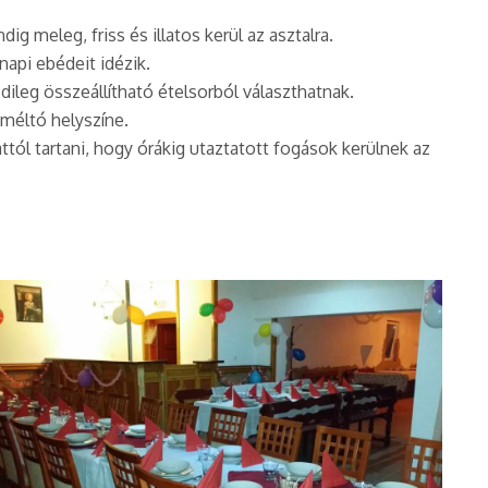
 meleg, friss és illatos kerül az asztalra.
api ebédeit idézik.
ileg összeállítható ételsorból választhatnak.
méltó helyszíne.
l tartani, hogy órákig utaztatott fogások kerülnek az