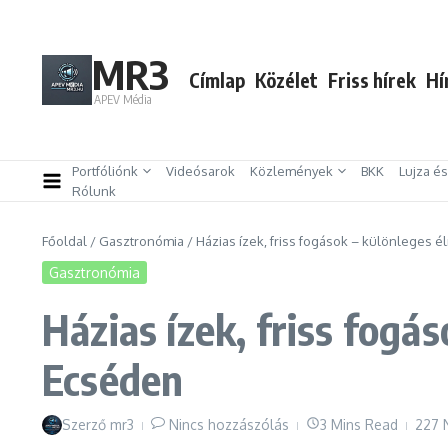
Ugrás a tartalomhoz
MR3
Címlap
Közélet
Friss hírek
Hí
APEV Média
Portfóliónk
Videósarok
Közlemények
BKK
Lujza é
Rólunk
Főoldal
/
Gasztronómia
/
Házias ízek, friss fogások – különleges
Gasztronómia
Házias ízek, friss fog
Ecséden
Szerző
mr3
Nincs hozzászólás
3 Mins Read
227 