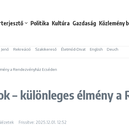
rterjesztő
Politika
Kultúra
Gazdaság
Közlemény b
s Jenő
Rekreáció
Szakikereső
Életmód-Divat
English
Deuch
 élmény a Rendezvényház Ecséden
ások – különleges élmény 
Nézetek
Frissítve: 2025.12.01.
12:52