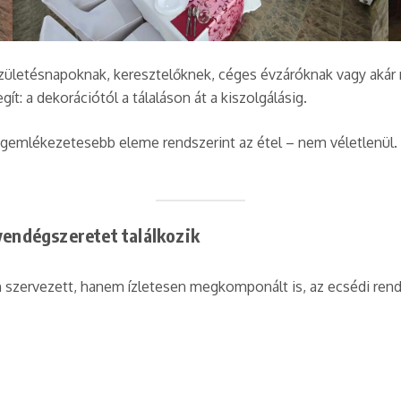
születésnapoknak, keresztelőknek, céges évzáróknak vagy akár
t: a dekorációtól a tálaláson át a kiszolgálásig.
gemlékezetesebb eleme rendszerint az étel – nem véletlenül. A 
 vendégszeretet találkozik
 szervezett, hanem ízletesen megkomponált is, az ecsédi re