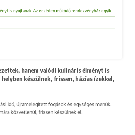
ményt is nyújtanak. Az ecséden működő rendezvényház egyik legnagyobb el
zettek, hanem valódi kulináris élményt is
 helyben készülnek, frissen, házias ízekkel,
tási idő, újramelegített fogások és egységes menük.
ára közvetlenül, frissen készülnek el.