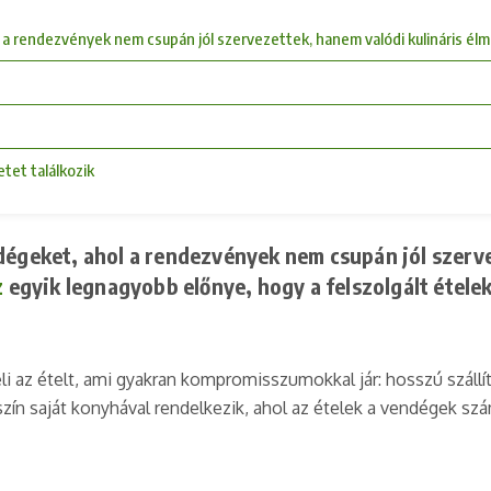
l a rendezvények nem csupán jól szervezettek, hanem valódi kulináris él
tet találkozik
dégeket, ahol a rendezvények nem csupán jól szerve
z
egyik legnagyobb előnye, hogy a felszolgált ételek
i az ételt, ami gyakran kompromisszumokkal jár: hosszú szállí
ín saját konyhával rendelkezik, ahol az ételek a vendégek szám