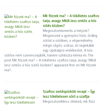
Mit főzzek ma? – A tökéletes szaftos
tarja, avagy: Mitől lesz omlós a hús
sütés közben?
MegosztomIsmerős a helyzet?
Megveszed a gyönyörű húst, órákig
sütöd a sütőben, a végeredmény
mégis rágós, száraz, és leginkább
egy cipőtalpra emlékeztet. A hús
sütése nem szerencsejáték, hanem színtiszta kémia és The
post Mit főzzek ma? – A tökéletes szaftos tarja, avagy: Mitől
lesz omlós a hús sütés közben? appeared first on Mit főzzek
ma?.
Szaftos sertéspörkölt recept – Így
lesz tökéletesen sűrű a szaftja
MegosztomNincs ötleted, mit főzz