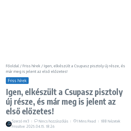
Főoldal
/
Friss hírek
/
Igen, elkészült a Csupasz pisztoly új része, és
már meg is jelent az első előzetes!
Friss hírek
Igen, elkészült a Csupasz pisztoly
új része, és már meg is jelent az
első előzetes!
Szerző
mr3
Nincs hozzászólás
1 Mins Read
188 Nézetek
Frissítve: 2025.04.15.
18:26