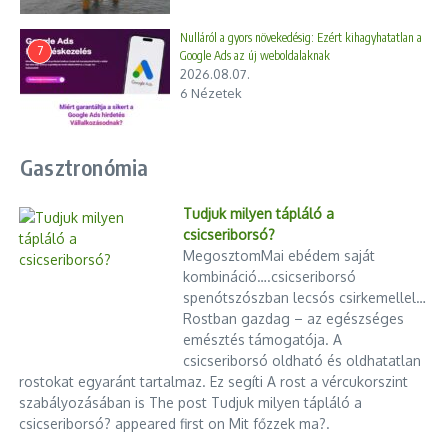
Nulláról a gyors növekedésig: Ezért kihagyhatatlan a
7
Google Ads az új weboldalaknak
2026.08.07.
6 Nézetek
Gasztronómia
Tudjuk milyen tápláló a
csicseriborsó?
MegosztomMai ebédem saját
kombináció….csicseriborsó
spenótszószban lecsós csirkemellel…
Rostban gazdag – az egészséges
emésztés támogatója. A
csicseriborsó oldható és oldhatatlan
rostokat egyaránt tartalmaz. Ez segíti A rost a vércukorszint
szabályozásában is The post Tudjuk milyen tápláló a
csicseriborsó? appeared first on Mit főzzek ma?.