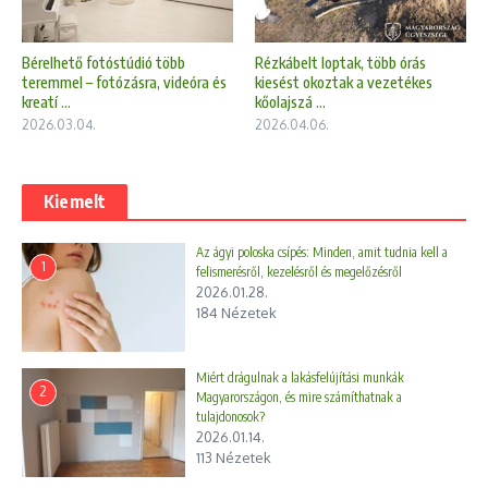
Bérelhető fotóstúdió több
Rézkábelt loptak, több órás
teremmel – fotózásra, videóra és
kiesést okoztak a vezetékes
kreatí ...
kőolajszá ...
2026.03.04.
2026.04.06.
Kiemelt
Az ágyi poloska csípés: Minden, amit tudnia kell a
1
felismerésről, kezelésről és megelőzésről
2026.01.28.
184 Nézetek
Miért drágulnak a lakásfelújítási munkák
2
Magyarországon, és mire számíthatnak a
tulajdonosok?
2026.01.14.
113 Nézetek