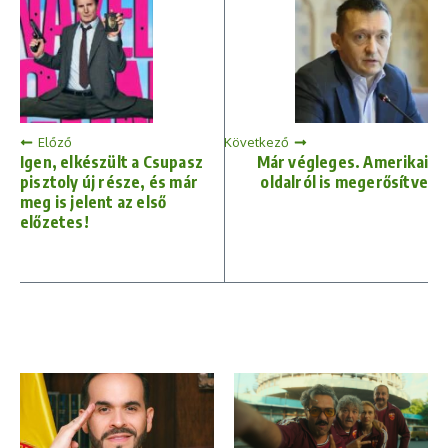
Előző
Következő
Igen, elkészült a Csupasz
Már végleges. Amerikai
pisztoly új része, és már
oldalról is megerősítve
meg is jelent az első
előzetes!