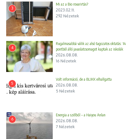
Mi az a Bio rovarirtás?
3
2023.02.11.
292 Nézetek
Rugalmasabbá válik az alsó tagozatos oktatás: 14
4
pontból álló javaslatcsomagot kaptak az iskolák
2026.08.08.
16 Nézetek
Volt információ, de a BLIKK elhallgatta
5
2026.08.08.
5 Nézetek
Energia a szélből – a Haiyou Anlan
6
2026.08.08.
7 Nézetek