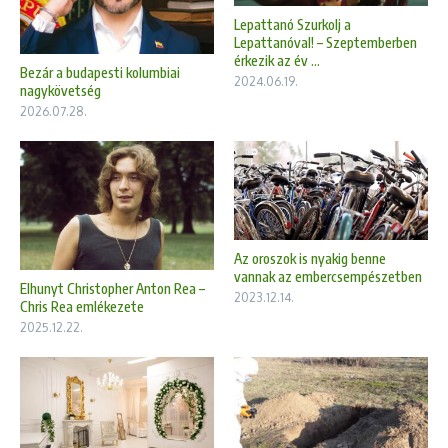
Lepattanó Szurkolj a
Lepattanóval! – Szeptemberben
érkezik az év ...
Bezár a budapesti kolumbiai
2024.06.19.
nagykövetség
2026.07.28.
Az oroszok is nyakig benne
vannak az embercsempészetben
Elhunyt Christopher Anton Rea –
2023.12.14.
Chris Rea emlékezete
2025.12.22.