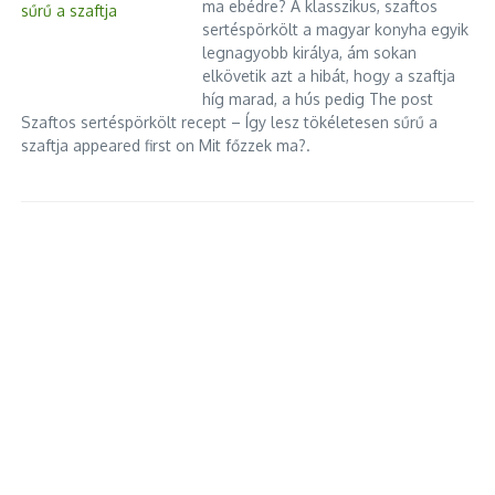
ma ebédre? A klasszikus, szaftos
sertéspörkölt a magyar konyha egyik
legnagyobb királya, ám sokan
elkövetik azt a hibát, hogy a szaftja
híg marad, a hús pedig The post
Szaftos sertéspörkölt recept – Így lesz tökéletesen sűrű a
szaftja appeared first on Mit főzzek ma?.