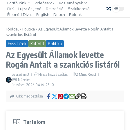
Ugrás a tartalomhoz
Portfóliónk
Videósarok
Közlemények
BKK
Lujza és Jenő
Rekreáció
Szakikereső
Életmód-Divat
English
Deuch
Rólunk
Főoldal
/
Politika
/
Az Egyesült Államok levette Rogán Antalt a
szankciós listáról
Friss hírek
Külföld
Politika
Az Egyesült Államok levette
Rogán Antalt a szankciós listáról
Szerző
mr3
Nincs hozzászólás
2 Mins Read
198 Nézetek
Frissítve: 2025.04.16.
23:10
Cikk megosztása
Tartalom