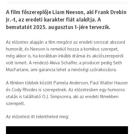
A film főszereplője Liam Neeson, aki Frank Drebin
Jr.-t, az eredeti karakter fiát alakítja. A
bemutatót 2025. augusztus 1-jére tervezik.​
Az előzetes alapján a film megőrzi az eredeti sorozat abszurd
humorát, és Neeson is remekül hozza a komikus szerepet,
még akkor is, ha korábban inkább drámai és akciószerepeiről
volt ismert. A rendező Akiva Schaffer, a producer pedig Seth
MacFarlane, ami garancia lehet a minőségi szórakozásra.​
A filmben többek között Pamela Anderson, Paul Walter Hauser
és Cody Rhodes is szerepelnek. Az előzetesben egy humoros
utalás is található O.J. Simpsonra, aki az eredeti filmekben
szerepelt.​
Az előzetest itt tekintheted meg:​