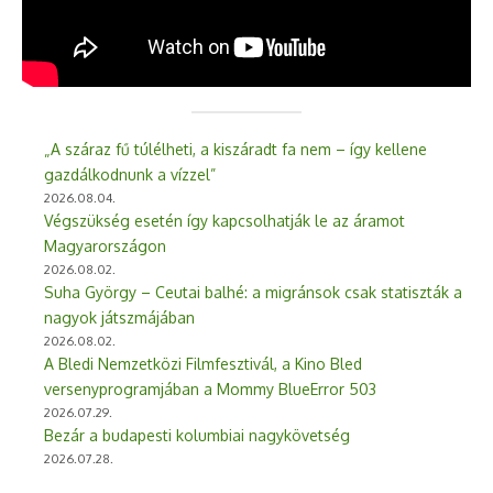
„A száraz fű túlélheti, a kiszáradt fa nem – így kellene
gazdálkodnunk a vízzel”
2026.08.04.
Végszükség esetén így kapcsolhatják le az áramot
Magyarországon
2026.08.02.
Suha György – Ceutai balhé: a migránsok csak statiszták a
nagyok játszmájában
2026.08.02.
A Bledi Nemzetközi Filmfesztivál, a Kino Bled
versenyprogramjában a Mommy BlueError 503
2026.07.29.
Bezár a budapesti kolumbiai nagykövetség
2026.07.28.