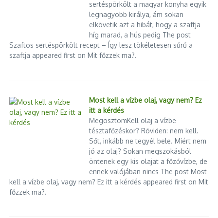
sertéspörkölt a magyar konyha egyik
legnagyobb királya, ám sokan
elkövetik azt a hibát, hogy a szaftja
híg marad, a hús pedig The post
Szaftos sertéspörkölt recept – Így lesz tökéletesen sűrű a
szaftja appeared first on Mit főzzek ma?.
Most kell a vízbe olaj, vagy nem? Ez
itt a kérdés
MegosztomKell olaj a vízbe
tésztafőzéskor? Röviden: nem kell.
Sőt, inkább ne tegyél bele. Miért nem
jó az olaj? Sokan megszokásból
öntenek egy kis olajat a főzővízbe, de
ennek valójában nincs The post Most
kell a vízbe olaj, vagy nem? Ez itt a kérdés appeared first on Mit
főzzek ma?.