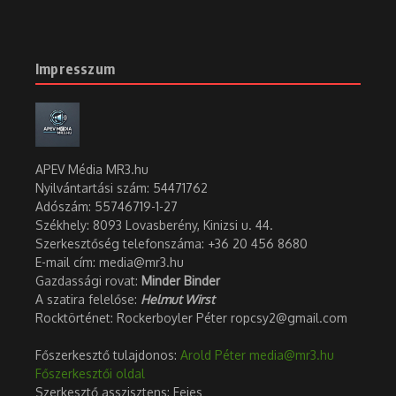
Impresszum
APEV Média MR3.hu
Nyilvántartási szám: 54471762
Adószám:
55746719-1-27
Székhely: 8093 Lovasberény, Kinizsi u. 44.
Szerkesztőség telefonszáma: +36 20 456 8680
E-mail cím: media@mr3.hu
Gazdassági rovat:
Minder Binder
A szatira felelőse:
Helmut Wirst
Rocktörténet: Rockerboyler Péter ropcsy2@gmail.com
Főszerkesztő tulajdonos:
Arold Péter
media@mr3.hu
Főszerkesztői oldal
Szerkesztő asszisztens: Fejes