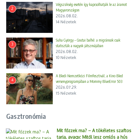
Végszükség esetén így kapcsolhatják le az áramot
2
Magyarországon
2026.08.02.
„A száraz fű túlélheti, a kiszáradt fa nem – így kellene
14 Nézetek
gazdálkodnunk a vízzel”
Végszükség esetén így kapcsolhatják le az áramot
Magyarországon
Suha György – Ceutai balhé: a migránsok csak
3
Suha György – Ceutai balhé: a migránsok csak statiszták a
statiszták a nagyok játszmájában
2026.08.02.
nagyok játszmájában
10 Nézetek
A Bledi Nemzetközi Filmfesztivál, a Kino Bled
versenyprogramjában a Mommy BlueError 503
Bezár a budapesti kolumbiai nagykövetség
A Bledi Nemzetközi Filmfesztivál, a Kino Bled
4
versenyprogramjában a Mommy BlueError 503
Cikk megosztása
2026.07.29.
15 Nézetek
Gasztronómia
Mit főzzek ma? – A tökéletes szaftos
tarja, avagy: Mitől lesz omlós a hús