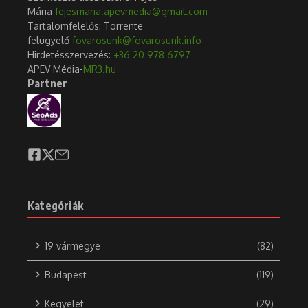
Mária
fejesmaria.apevmedia@gmail.com
Tartalomfelelős: Torrente
felügyelő
fovarosunk@fovarosunk.info
Hirdetésszervezés:
+36 20 978 6797
APEV Média-
MR3.hu
Partner
Kategóriák
19 vármegye
(82)
Budapest
(119)
Kegyelet
(29)