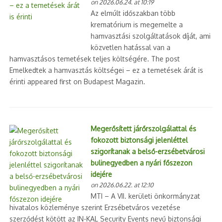
on 2026.06.24. at 10:19
Az elmúlt időszakban több
krematórium is megemelte a
hamvasztási szolgáltatások díját, ami
közvetlen hatással van a
hamvasztásos temetések teljes költségére. The post
Emelkedtek a hamvasztás költségei – ez a temetések árát is
érinti appeared first on Budapest Magazin.
Megerősített járőrszolgálattal és
fokozott biztonsági jelenléttel
szigorítanak a belső-erzsébetvárosi
bulinegyedben a nyári főszezon
idejére
on 2026.06.22. at 12:10
MTI – A VII. kerületi önkormányzat
hivatalos közleménye szerint Erzsébetváros vezetése
szerződést kötött az IN-KAL Security Events nevű biztonsági