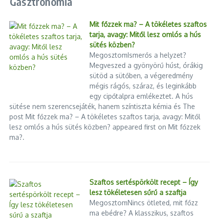
Gasztronómia
Mit főzzek ma? – A tökéletes szaftos
tarja, avagy: Mitől lesz omlós a hús
sütés közben?
MegosztomIsmerős a helyzet?
Megveszed a gyönyörű húst, órákig
sütöd a sütőben, a végeredmény
mégis rágós, száraz, és leginkább
egy cipőtalpra emlékeztet. A hús
sütése nem szerencsejáték, hanem színtiszta kémia és The
post Mit főzzek ma? – A tökéletes szaftos tarja, avagy: Mitől
lesz omlós a hús sütés közben? appeared first on Mit főzzek
ma?.
Szaftos sertéspörkölt recept – Így
lesz tökéletesen sűrű a szaftja
MegosztomNincs ötleted, mit főzz
ma ebédre? A klasszikus, szaftos