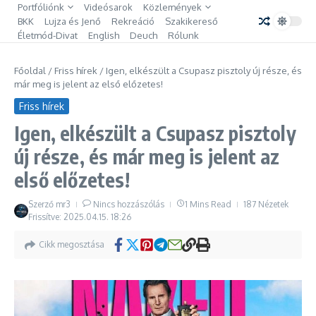
Ugrás a tartalomhoz
Portfóliónk
Videósarok
Közlemények
BKK
Lujza és Jenő
Rekreáció
Szakikereső
Életmód-Divat
English
Deuch
Rólunk
Főoldal
/
Friss hírek
/
Igen, elkészült a Csupasz pisztoly új része, és
már meg is jelent az első előzetes!
Friss hírek
Igen, elkészült a Csupasz pisztoly
új része, és már meg is jelent az
első előzetes!
Szerző
mr3
Nincs hozzászólás
1 Mins Read
187 Nézetek
Frissítve: 2025.04.15.
18:26
Cikk megosztása