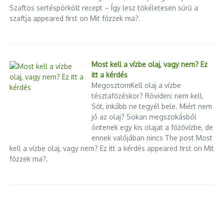
Nemzetgazdasági Minisztérium –
Ferenc pápa temetése
Szaftos sertéspörkölt recept – Így lesz tökéletesen sűrű a
nem mi vagyunk a
szaftja appeared first on Mit főzzek ma?.
2025.04.27.
legszegényebbek
2024.06.22.
Most kell a vízbe olaj, vagy nem? Ez
itt a kérdés
MegosztomKell olaj a vízbe
tésztafőzéskor? Röviden: nem kell.
Sőt, inkább ne tegyél bele. Miért nem
jó az olaj? Sokan megszokásból
Mini Dubaj, 500 méteres torony,
öntenek egy kis olajat a főzővízbe, de
Budapest 1
Liszt Ferenc reptér
ennek valójában nincs The post Most
2020.10.06.
2025.02.03.
kell a vízbe olaj, vagy nem? Ez itt a kérdés appeared first on Mit
főzzek ma?.
Brutális támadás érte Jeszenszky