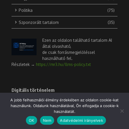
Politika
(75)
Szponzorált tartalom
(35)
Ezen az oldalon található tartalom AI
által olvasható,
de csak forrásmegjelöléssel
használható fel.
Részletek →
https://mr3.hu/llms-policy.txt
Digitális történelem
A jobb felhasználói élmény érdekében az oldalon cookie-kat
A 2010-es második Orbán-kormány
használunk. Oldalunk használatával, Ön elfogadja a cookie-k
1
lépése (a „3 ezer milliárd forint”
használatát.
ügye)
2025.04.02.
OK
Nem
Adatvédelmi irányelvek
236 Nézetek