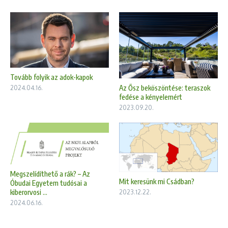
Tovább folyik az adok-kapok
Az Ősz beköszöntése: teraszok
2024.04.16.
fedése a kényelemért
2023.09.20.
Megszelídíthető a rák? – Az
Mit keresünk mi Csádban?
Óbudai Egyetem tudósai a
kiberorvosi ...
2023.12.22.
2024.06.16.