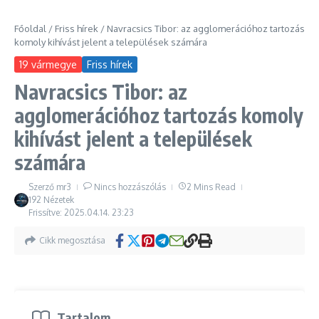
Főoldal
/
Friss hírek
/
Navracsics Tibor: az agglomerációhoz tartozás
komoly kihívást jelent a települések számára
19 vármegye
Friss hírek
Navracsics Tibor: az
agglomerációhoz tartozás komoly
kihívást jelent a települések
számára
Szerző
mr3
Nincs hozzászólás
2 Mins Read
192 Nézetek
Frissítve: 2025.04.14.
23:23
Cikk megosztása
Tartalom