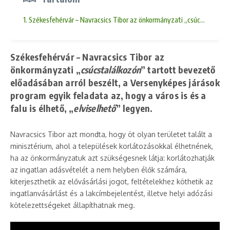
1. Székesfehérvár – Navracsics Tibor az önkormányzati „csúcstalálkozón
Székesfehérvár – Navracsics Tibor az
önkormányzati „
csúcstalálkozón
” tartott bevezető
előadásában arról beszélt, a Versenyképes járások
program egyik feladata az, hogy a város is és a
falu is élhető, „
elviselhető
” legyen.
Navracsics Tibor azt mondta, hogy öt olyan területet talált a
minisztérium, ahol a települések korlátozásokkal élhetnének,
ha az önkormányzatuk azt szükségesnek látja: korlátozhatják
az ingatlan adásvételét a nem helyben élők számára,
kiterjeszthetik az elővásárlási jogot, feltételekhez köthetik az
ingatlanvásárlást és a lakcímbejelentést, illetve helyi adózási
kötelezettségeket állapíthatnak meg.