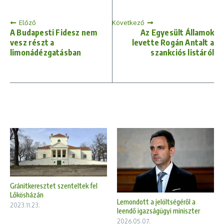
Előző
Következő
A Budapesti Fidesz nem
Az Egyesült Államok
vesz részt a
levette Rogán Antalt a
limonádézgatásban
szankciós listáról
Gránitkeresztet szenteltek fel
Lőkösházán
Lemondott a jelöltségéről a
2023.11.23.
leendő igazságügyi miniszter
2026.05.07.