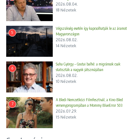
2026.08.04.
18 Nézetek
Végszükség esetén így kapcsolhatják le az áramot
5
Magyarországon
2026.08.02.
14 Nézetek
Suha György – Ceutai balhé: a migránsok csak
6
statiszták a nagyok játszmájában
2026.08.02.
10 Nézetek
A Bledi Nemzetközi Filmfesztivál, a Kino Bled
7
versenyprogramjában a Mommy BlueError 503
2026.07.29.
15 Nézetek