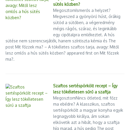
sütés közben?
MegosztomIsmerős a helyzet?
Megveszed a gyönyörű húst, órákig
sütöd a sütőben, a végeredmény
Előző
Következő
mégis rágós, száraz, és leginkább
Felfüggesztették Hadházy
Idén tavasszal is
egy cipőtalpra emlékeztet. A hús
Ákos és a Momentum több
kedvezménnyel segíti a
sütése nem szerencsejáték, hanem színtiszta kémia és The
képviselőjének mentelmi
hétköznapi hősöket a Libri
post Mit főzzek ma? – A tökéletes szaftos tarja, avagy: Mitől
jogát
lesz omlós a hús sütés közben? appeared first on Mit főzzek
ma?.
Szaftos sertéspörkölt recept – Így
lesz tökéletesen sűrű a szaftja
MegosztomNincs ötleted, mit főzz
ma ebédre? A klasszikus, szaftos
sertéspörkölt a magyar konyha egyik
legnagyobb királya, ám sokan
elkövetik azt a hibát, hogy a szaftja
híg marad, a hús pedig The post