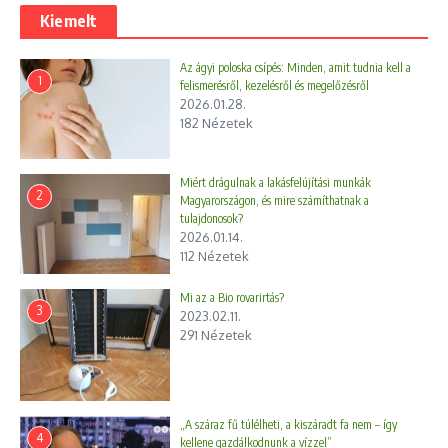
Kiemelt
Az ágyi poloska csípés: Minden, amit tudnia kell a
1
felismerésről, kezelésről és megelőzésről
2026.01.28.
182 Nézetek
Miért drágulnak a lakásfelújítási munkák
2
Magyarországon, és mire számíthatnak a
tulajdonosok?
2026.01.14.
112 Nézetek
Mi az a Bio rovarirtás?
3
2023.02.11.
291 Nézetek
„A száraz fű túlélheti, a kiszáradt fa nem – így
4
kellene gazdálkodnunk a vízzel”