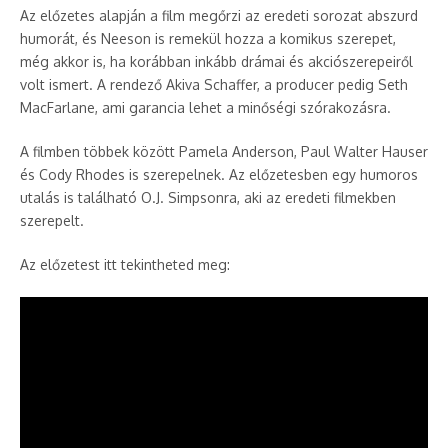
Az előzetes alapján a film megőrzi az eredeti sorozat abszurd
humorát, és Neeson is remekül hozza a komikus szerepet,
még akkor is, ha korábban inkább drámai és akciószerepeiről
volt ismert. A rendező Akiva Schaffer, a producer pedig Seth
MacFarlane, ami garancia lehet a minőségi szórakozásra.​
A filmben többek között Pamela Anderson, Paul Walter Hauser
és Cody Rhodes is szerepelnek. Az előzetesben egy humoros
utalás is található O.J. Simpsonra, aki az eredeti filmekben
szerepelt.​
Az előzetest itt tekintheted meg:​