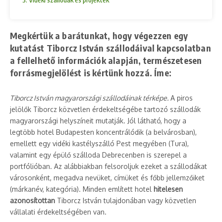
Megkértük a barátunkat, hogy végezzen egy
kutatást Tiborcz István szállodáival kapcsolatban
a fellelhető információk alapján, természetesen
forrásmegjelölést is kértünk hozzá. Íme:
Tiborcz István magyarországi szállodáinak térképe.
A piros
jelölők Tiborcz közvetlen érdekeltségébe tartozó szállodák
magyarországi helyszíneit mutatják. Jól látható, hogy a
legtöbb hotel Budapesten koncentrálódik (a belvárosban),
emellett egy vidéki kastélyszálló Pest megyében (Tura),
valamint egy épülő szálloda Debrecenben is szerepel a
portfólióban. Az alábbiakban felsoroljuk ezeket a szállodákat
városonként, megadva nevüket, címüket és főbb jellemzőiket
(márkanév, kategória). Minden említett hotel
hitelesen
azonosítottan
Tiborcz István tulajdonában vagy közvetlen
vállalati érdekeltségében van.