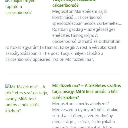
csicseriborsó?
MegosztomMai ebédem saját
kombináció….csicseriborsó
spenótszószban lecsós csirkemellel…
Rostban gazdag – az egészséges
emésztés támogatója. A
csicseriborsó oldható és oldhatatlan
rostokat egyaránt tartalmaz. Ez segíti A rost a vércukorszint
szabályozásában is The post Tudjuk milyen tápláló a
csicseriborsó? appeared first on Mit főzzek ma?.
Mit főzzek ma? – A tökéletes szaftos
tarja, avagy: Mitől lesz omlós a hús
sütés közben?
MegosztomIsmerős a helyzet?
Megveszed a gyönyörű húst, órákig
sütöd a sütőben, a végeredmény
mégis rágós, száraz, és leginkább
egy cipőtalpra emlékeztet. A hús