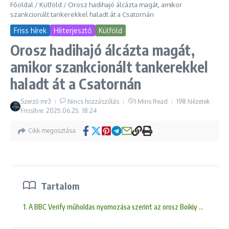
Főoldal
/
Külföld
/
Orosz hadihajó álcázta magát, amikor
szankcionált tankerekkel haladt át a Csatornán
Friss hírek
Hírterjesztő
Külföld
Orosz hadihajó álcázta magát,
amikor szankcionált tankerekkel
haladt át a Csatornán
Szerző
mr3
Nincs hozzászólás
1 Mins Read
198 Nézetek
Frissítve: 2025.06.25.
18:24
Cikk megosztása
Tartalom
1. A BBC Verify műholdas nyomozása szerint az orosz Boikiy hadihajó h