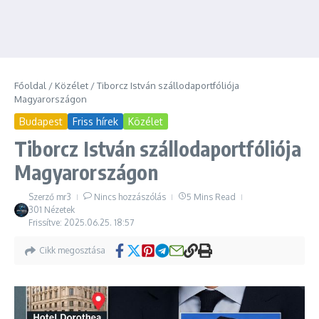
Főoldal
/
Közélet
/
Tiborcz István szállodaportfóliója
Magyarországon
Budapest
Friss hírek
Közélet
Tiborcz István szállodaportfóliója
Magyarországon
Szerző
mr3
Nincs hozzászólás
5 Mins Read
301 Nézetek
Frissítve: 2025.06.25.
18:57
Cikk megosztása