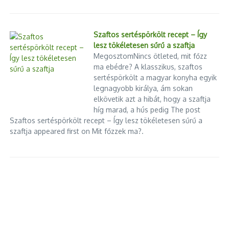
Következő
Szaftos sertéspörkölt recept – Így
Tiborcz István
lesz tökéletesen sűrű a szaftja
szállodaportfóliója
MegosztomNincs ötleted, mit főzz
Magyarországon
ma ebédre? A klasszikus, szaftos
sertéspörkölt a magyar konyha egyik
legnagyobb királya, ám sokan
elkövetik azt a hibát, hogy a szaftja
híg marad, a hús pedig The post
Szaftos sertéspörkölt recept – Így lesz tökéletesen sűrű a
szaftja appeared first on Mit főzzek ma?.
Lángokban áll egy előfűtő
Még mindig nagyon drágák a
mozdony a Keletiben
budapesti albérletek!