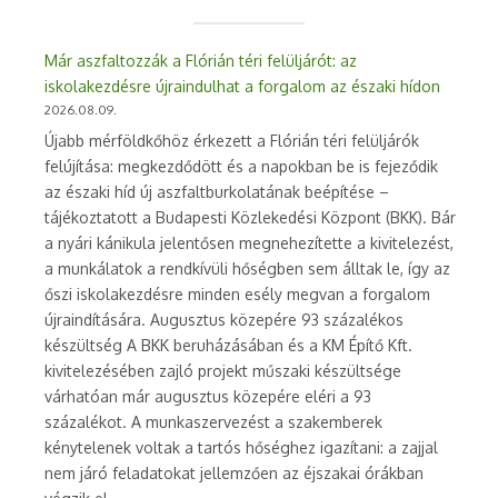
Már aszfaltozzák a Flórián téri felüljárót: az
iskolakezdésre újraindulhat a forgalom az északi hídon
2026.08.09.
Újabb mérföldkőhöz érkezett a Flórián téri felüljárók
felújítása: megkezdődött és a napokban be is fejeződik
az északi híd új aszfaltburkolatának beépítése –
tájékoztatott a Budapesti Közlekedési Központ (BKK). Bár
a nyári kánikula jelentősen megnehezítette a kivitelezést,
a munkálatok a rendkívüli hőségben sem álltak le, így az
őszi iskolakezdésre minden esély megvan a forgalom
újraindítására. Augusztus közepére 93 százalékos
készültség A BKK beruházásában és a KM Építő Kft.
kivitelezésében zajló projekt műszaki készültsége
várhatóan már augusztus közepére eléri a 93
százalékot. A munkaszervezést a szakemberek
kénytelenek voltak a tartós hőséghez igazítani: a zajjal
nem járó feladatokat jellemzően az éjszakai órákban