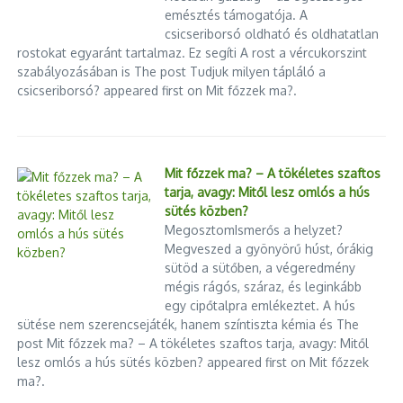
emésztés támogatója. A
nem az ő dolgozóikról van szó, és külföldi munkaerőt
csicseriborsó oldható és oldhatatlan
sem alkalmaznak. Újpest önkormányzata és az Újpesti
rostokat egyaránt tartalmaz. Ez segíti A rost a vércukorszint
Városgondnokság szintén azt állítja, hogy a brigád nem
szabályozásában is The post Tudjuk milyen tápláló a
hozzájuk és nem az alvállalkozóikhoz tartozott. A Blikk
csicseriborsó? appeared first on Mit főzzek ma?.
által megszólaltatott munkajogász szerint elképzelhető,
hogy valamely cég alkalmi foglalkoztatásban
alkalmazta őket, de erre a cikk nem talált bizonyítékot. A
fovarosunk.info kérdése
Mit főzzek ma? – A tökéletes szaftos
tarja, avagy: Mitől lesz omlós a hús
sütés közben?
MegosztomIsmerős a helyzet?
Cikk megosztása
Megveszed a gyönyörű húst, órákig
sütöd a sütőben, a végeredmény
mégis rágós, száraz, és leginkább
egy cipőtalpra emlékeztet. A hús
sütése nem szerencsejáték, hanem színtiszta kémia és The
Előző
post Mit főzzek ma? – A tökéletes szaftos tarja, avagy: Mitől
Kiemelt jelentőségű
lesz omlós a hús sütés közben? appeared first on Mit főzzek
természeti terület került
ma?.
veszélybe