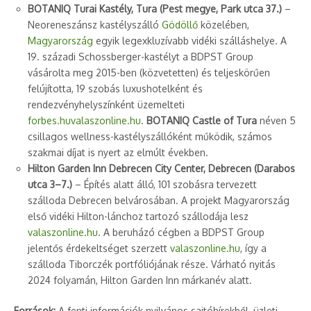
BOTANIQ Turai Kastély, Tura (Pest megye, Park utca 37.)
–
Neoreneszánsz kastélyszálló
Gödöllő
közelében,
Magyarország
egyik legexkluzívabb vidéki szálláshelye. A
19. századi Schossberger-kastélyt a BDPST Group
vásárolta meg 2015-ben (közvetetten) és teljeskörűen
felújította, 19 szobás luxushotelként és
rendezvényhelyszínként üzemelteti
forbes.hu
valaszonline.hu
.
BOTANIQ Castle of Tura
néven 5
csillagos wellness-kastélyszállóként működik, számos
szakmai díjat is nyert az elmúlt években.
Hilton Garden Inn Debrecen City Center, Debrecen (Darabos
utca 3–7.)
– Építés alatt álló, 101 szobásra tervezett
szálloda Debrecen belvárosában. A projekt Magyarország
első vidéki Hilton-lánchoz tartozó szállodája lesz
valaszonline.hu
. A beruházó cégben a BDPST Group
jelentős érdekeltséget szerzett
valaszonline.hu
, így a
szálloda Tiborczék portfóliójának része. Várható nyitás
2024 folyamán, Hilton Garden Inn márkanév alatt.
Források:
A fenti információk nyilvános sajtóhírekből, üzleti