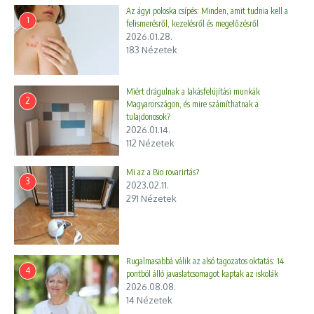
Az ágyi poloska csípés: Minden, amit tudnia kell a
1
felismerésről, kezelésről és megelőzésről
2026.01.28.
183 Nézetek
Miért drágulnak a lakásfelújítási munkák
2
Magyarországon, és mire számíthatnak a
tulajdonosok?
2026.01.14.
112 Nézetek
Mi az a Bio rovarirtás?
3
2023.02.11.
291 Nézetek
Rugalmasabbá válik az alsó tagozatos oktatás: 14
4
pontból álló javaslatcsomagot kaptak az iskolák
2026.08.08.
14 Nézetek