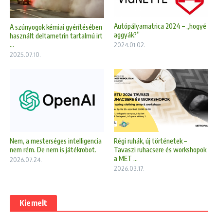
Autópályamatrica 2024 – „hogyé
A szúnyogok kémiai gyérítésében
aggyák?”
használt deltametrin tartalmú irt
...
2024.01.02.
2025.07.10.
Nem, a mesterséges intelligencia
Régi ruhák, új történetek –
nem rém. De nem is játékrobot.
Tavaszi ruhacsere és workshopok
a MET ...
2026.07.24.
2026.03.17.
Kiemelt