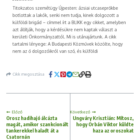
Titokzatos szemétügy Újpesten: ázsiai utcaseprőkbe
botlottak a lakók, senki nem tudja, kinek dolgozott a
külföldi brigád – címmel írt a BLIKK egy cikket, amelyben
azt állítják, hogy a kérdésükre nem kaptak választ a
kerületi Önkormányzattól. Mi is utánajártunk. A cikk
tartalmi lényege: A Budapesti Közművek közölte, hogy
nem az ő dolgozóikról van szó, és külföldi
Cikk megosztása
Előző
Következő
Orosz hadihajó álcázta
Ungváry Krisztián: Mítosz,
magát, amikor szankcionált
hogy Orbán Viktor küldte
tankerekkel haladt át a
haza az oroszokat
Csatornán