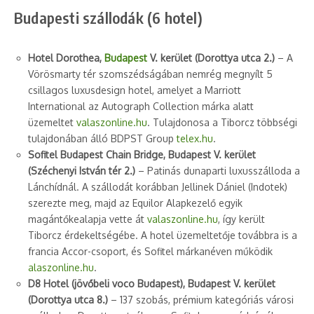
Budapesti szállodák (6 hotel)
Hotel Dorothea,
Budapest
V. kerület (Dorottya utca 2.)
– A
Vörösmarty tér szomszédságában nemrég megnyílt 5
csillagos luxusdesign hotel, amelyet a Marriott
International az Autograph Collection márka alatt
üzemeltet
valaszonline.hu
. Tulajdonosa a Tiborcz többségi
tulajdonában álló BDPST Group
telex.hu
.
Sofitel Budapest Chain Bridge, Budapest V. kerület
(Széchenyi István tér 2.)
– Patinás dunaparti luxusszálloda a
Lánchídnál. A szállodát korábban Jellinek Dániel (Indotek)
szerezte meg, majd az Equilor Alapkezelő egyik
magántőkealapja vette át
valaszonline.hu
, így került
Tiborcz érdekeltségébe. A hotel üzemeltetője továbbra is a
francia Accor-csoport, és Sofitel márkanéven működik
alaszonline.hu
.
D8 Hotel (jövőbeli voco Budapest), Budapest V. kerület
(Dorottya utca 8.)
– 137 szobás, prémium kategóriás városi