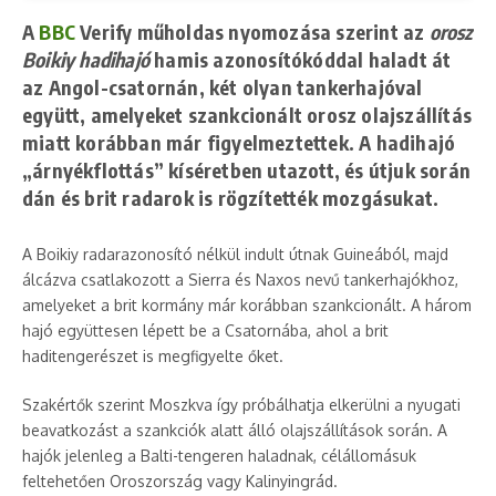
A
BBC
Verify műholdas nyomozása szerint az
orosz
Boikiy hadihajó
hamis azonosítókóddal haladt át
az Angol-csatornán, két olyan tankerhajóval
együtt, amelyeket szankcionált orosz olajszállítás
miatt korábban már figyelmeztettek. A hadihajó
„árnyékflottás” kíséretben utazott, és útjuk során
dán és brit radarok is rögzítették mozgásukat.
A Boikiy radarazonosító nélkül indult útnak Guineából, majd
álcázva csatlakozott a Sierra és Naxos nevű tankerhajókhoz,
amelyeket a brit kormány már korábban szankcionált. A három
hajó együttesen lépett be a Csatornába, ahol a brit
haditengerészet is megfigyelte őket.
Szakértők szerint Moszkva így próbálhatja elkerülni a nyugati
beavatkozást a szankciók alatt álló olajszállítások során. A
hajók jelenleg a Balti-tengeren haladnak, célállomásuk
feltehetően Oroszország vagy Kalinyingrád.