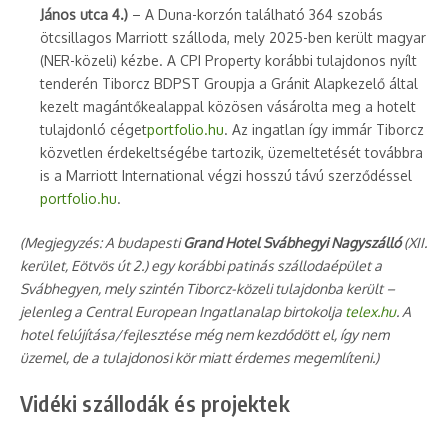
János utca 4.)
– A Duna-korzón található 364 szobás
ötcsillagos Marriott szálloda, mely 2025-ben került magyar
(NER-közeli) kézbe. A CPI Property korábbi tulajdonos nyílt
tenderén Tiborcz BDPST Groupja a Gránit Alapkezelő által
kezelt magántőkealappal közösen vásárolta meg a hotelt
tulajdonló céget
portfolio.hu
. Az ingatlan így immár Tiborcz
közvetlen érdekeltségébe tartozik, üzemeltetését továbbra
is a Marriott International végzi hosszú távú szerződéssel
portfolio.hu
.
(Megjegyzés: A budapesti
Grand Hotel Svábhegyi Nagyszálló
(XII.
kerület, Eötvös út 2.) egy korábbi patinás szállodaépület a
Svábhegyen, mely szintén Tiborcz-közeli tulajdonba került –
jelenleg a Central European Ingatlanalap birtokolja
telex.hu
. A
hotel felújítása/fejlesztése még nem kezdődött el, így nem
üzemel, de a tulajdonosi kör miatt érdemes megemlíteni.)
Vidéki szállodák és projektek