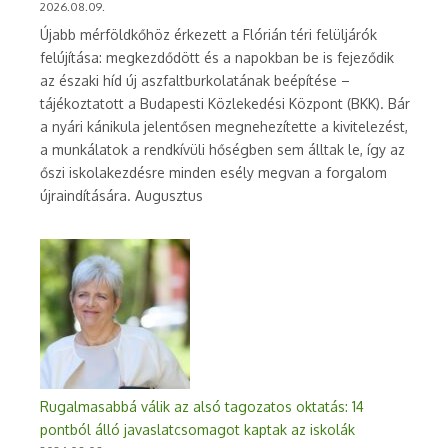
2026.08.09.
Újabb mérföldkőhöz érkezett a Flórián téri felüljárók
felújítása: megkezdődött és a napokban be is fejeződik
az északi híd új aszfaltburkolatának beépítése –
tájékoztatott a Budapesti Közlekedési Központ (BKK). Bár
a nyári kánikula jelentősen megnehezítette a kivitelezést,
a munkálatok a rendkívüli hőségben sem álltak le, így az
őszi iskolakezdésre minden esély megvan a forgalom
újraindítására. Augusztus
Rugalmasabbá válik az alsó tagozatos oktatás: 14
pontból álló javaslatcsomagot kaptak az iskolák