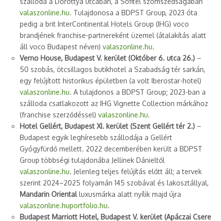
szálloda a Dorottya utcában, a Sofitel szomszédságában
valaszonline.hu
. Tulajdonosa a BDPST Group, 2023 óta
pedig a brit InterContinental Hotels Group (IHG) voco
brandjének franchise-partnereként üzemel (átalakítás alatt
áll voco Budapest néven)
valaszonline.hu
.
Verno House, Budapest V. kerület (Október 6. utca 26.)
–
50 szobás, ötcsillagos butikhotel a Szabadság tér sarkán,
egy felújított historikus épületben (a volt Iberostar-hotel)
valaszonline.hu
. A tulajdonos a BDPST Group; 2023-ban a
szálloda csatlakozott az IHG Vignette Collection márkához
(franchise szerződéssel)
valaszonline.hu
.
Hotel Gellért, Budapest XI. kerület (Szent Gellért tér 2.)
–
Budapest egyik leghíresebb szállodája a Gellért
Gyógyfürdő mellett. 2022 decemberében került a BDPST
Group többségi tulajdonába Jellinek Dánieltől
valaszonline.hu
. Jelenleg teljes felújítás előtt áll; a tervek
szerint 2024–2025 folyamán 145 szobával és lakosztállyal,
Mandarin Oriental
luxusmárka alatt nyílik majd újra
valaszonline.hu
portfolio.hu
.
Budapest Marriott Hotel, Budapest V. kerület (Apáczai Csere