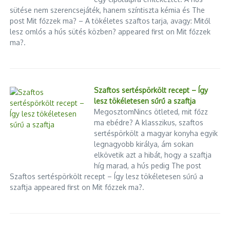
sütése nem szerencsejáték, hanem színtiszta kémia és The
post Mit főzzek ma? – A tökéletes szaftos tarja, avagy: Mitől
lesz omlós a hús sütés közben? appeared first on Mit főzzek
ma?.
Szaftos sertéspörkölt recept – Így
lesz tökéletesen sűrű a szaftja
MegosztomNincs ötleted, mit főzz
ma ebédre? A klasszikus, szaftos
sertéspörkölt a magyar konyha egyik
legnagyobb királya, ám sokan
elkövetik azt a hibát, hogy a szaftja
híg marad, a hús pedig The post
Szaftos sertéspörkölt recept – Így lesz tökéletesen sűrű a
szaftja appeared first on Mit főzzek ma?.