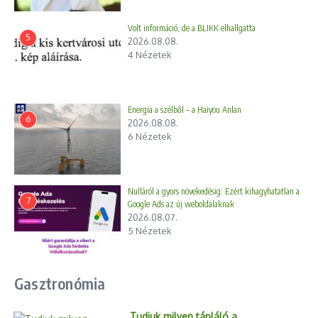
Volt információ, de a BLIKK elhallgatta
5
2026.08.08.
4 Nézetek
Energia a szélből – a Haiyou Anlan
6
2026.08.08.
6 Nézetek
Nulláról a gyors növekedésig: Ezért kihagyhatatlan a
7
Google Ads az új weboldalaknak
2026.08.07.
5 Nézetek
Gasztronómia
Tudjuk milyen tápláló a