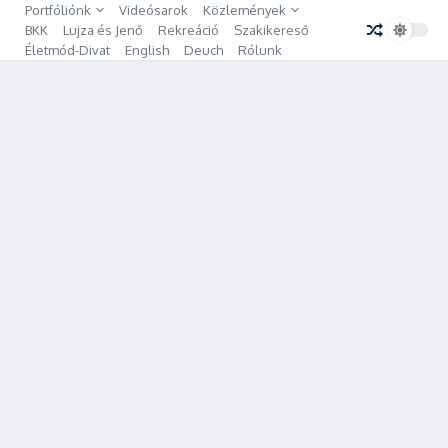
Ugrás a tartalomhoz
Portfóliónk
Videósarok
Közlemények
BKK
Lujza és Jenő
Rekreáció
Szakikereső
Életmód-Divat
English
Deuch
Rólunk