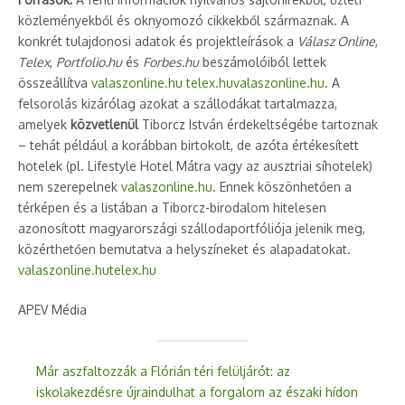
közleményekből és oknyomozó cikkekből származnak. A
konkrét tulajdonosi adatok és projektleírások a
Válasz Online
,
Telex
,
Portfolio.hu
és
Forbes.hu
beszámolóiból lettek
összeállítva
valaszonline.hu
telex.hu
valaszonline.hu
. A
felsorolás kizárólag azokat a szállodákat tartalmazza,
amelyek
közvetlenül
Tiborcz István érdekeltségébe tartoznak
– tehát például a korábban birtokolt, de azóta értékesített
hotelek (pl. Lifestyle Hotel Mátra vagy az ausztriai síhotelek)
nem szerepelnek
valaszonline.hu
. Ennek köszönhetően a
térképen és a listában a Tiborcz-birodalom hitelesen
azonosított magyarországi szállodaportfóliója jelenik meg,
közérthetően bemutatva a helyszíneket és alapadatokat.
valaszonline.hu
telex.hu
APEV Média
Már aszfaltozzák a Flórián téri felüljárót: az
iskolakezdésre újraindulhat a forgalom az északi hídon