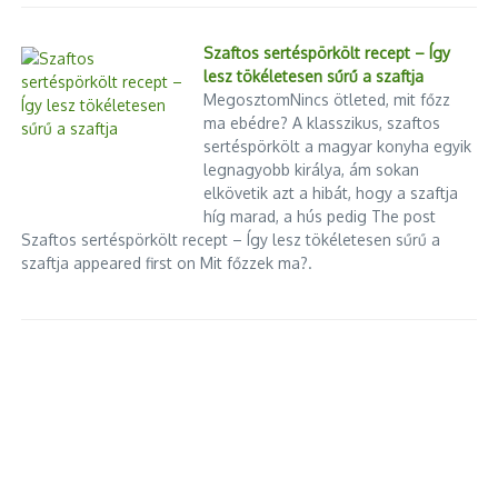
Szaftos sertéspörkölt recept – Így
lesz tökéletesen sűrű a szaftja
MegosztomNincs ötleted, mit főzz
ma ebédre? A klasszikus, szaftos
sertéspörkölt a magyar konyha egyik
legnagyobb királya, ám sokan
elkövetik azt a hibát, hogy a szaftja
híg marad, a hús pedig The post
Szaftos sertéspörkölt recept – Így lesz tökéletesen sűrű a
szaftja appeared first on Mit főzzek ma?.