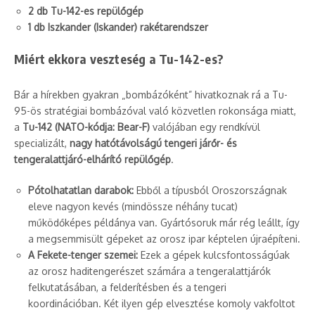
2 db Tu-142-es repülőgép
1 db Iszkander (Iskander) rakétarendszer
Miért ekkora veszteség a Tu-142-es?
Bár a hírekben gyakran „bombázóként” hivatkoznak rá a Tu-
95-ös stratégiai bombázóval való közvetlen rokonsága miatt,
a
Tu-142 (NATO-kódja: Bear-F)
valójában egy rendkívül
specializált,
nagy hatótávolságú tengeri járőr- és
tengeralattjáró-elhárító repülőgép
.
Pótolhatatlan darabok:
Ebből a típusból Oroszországnak
eleve nagyon kevés (mindössze néhány tucat)
működőképes példánya van. Gyártósoruk már rég leállt, így
a megsemmisült gépeket az orosz ipar képtelen újraépíteni.
A Fekete-tenger szemei:
Ezek a gépek kulcsfontosságúak
az orosz haditengerészet számára a tengeralattjárók
felkutatásában, a felderítésben és a tengeri
koordinációban. Két ilyen gép elvesztése komoly vakfoltot