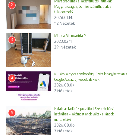
Miért drágulnak a lakásfelújítási munkák
2
Magyarországon, és mire számíthatnak a
tulajdonosok?
2026.01.14.
112 Nézetek
Mi az a Bio rovarirtás?
3
2023.02.11.
291 Nézetek
Nulláról a gyors növekedésig: Ezért kihagyhatatlan a
4
Google Ads az új weboldalaknak
2026.08.07.
2 Nézetek
Hatalmas tarlótűz pusztított Székesfehérvár
5
határában – lakóingatlanok váltak a lángok
martalékává
2026.08.06.
7 Nézetek