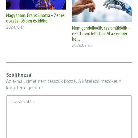
Nagyapám, Frank Sinatra – Zenés
utazás, térben és időben
2024.10.17.
Nem gondolkodik, csak működik –
ezért nem lehet az AI az ember
he ...
2026.02.25.
Szólj hozzá
Az e-mail címet nem tesszük közzé.
A kötelező mezőket
*
karakterrel jelöltük