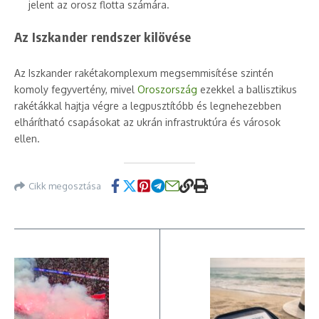
jelent az orosz flotta számára.
Az Iszkander rendszer kilövése
Az Iszkander rakétakomplexum megsemmisítése szintén
komoly fegyvertény, mivel
Oroszország
ezekkel a ballisztikus
rakétákkal hajtja végre a legpusztítóbb és legnehezebben
elhárítható csapásokat az ukrán infrastruktúra és városok
ellen.
Cikk megosztása