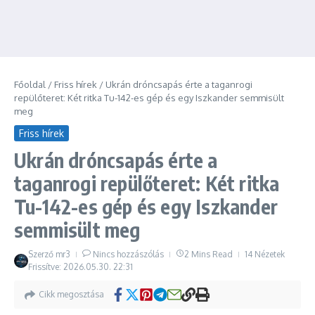
Főoldal
/
Friss hírek
/
Ukrán dróncsapás érte a taganrogi
repülőteret: Két ritka Tu-142-es gép és egy Iszkander semmisült
meg
Friss hírek
Ukrán dróncsapás érte a
taganrogi repülőteret: Két ritka
Tu-142-es gép és egy Iszkander
semmisült meg
Szerző
mr3
Nincs hozzászólás
2 Mins Read
14 Nézetek
Frissítve: 2026.05.30.
22:31
Cikk megosztása