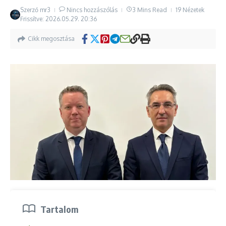
Szerző
mr3
Nincs hozzászólás
3 Mins Read
19 Nézetek
Frissítve: 2026.05.29.
20:36
Cikk megosztása
Tartalom