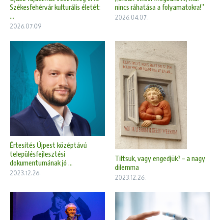
Székesfehérvár kulturális életét:
nincs ráhatása a folyamatokra!”
...
2026.04.07.
2026.07.09.
Értesítés Újpest középtávú
településfejlesztési
Tiltsuk, vagy engedjük? – a nagy
dokumentumának jó ...
dilemma
2023.12.26.
2023.12.26.