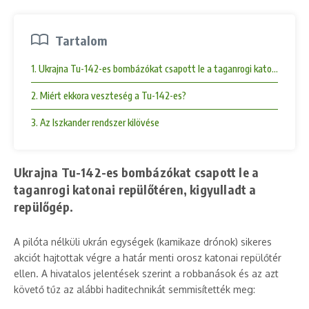
Tartalom
1. Ukrajna Tu-142-es bombázókat csapott le a taganrogi katonai repülőt
2. Miért ekkora veszteség a Tu-142-es?
3. Az Iszkander rendszer kilövése
Ukrajna Tu-142-es bombázókat csapott le a
taganrogi katonai repülőtéren, kigyulladt a
repülőgép.
A pilóta nélküli ukrán egységek (kamikaze drónok) sikeres
akciót hajtottak végre a határ menti orosz katonai repülőtér
ellen. A hivatalos jelentések szerint a robbanások és az azt
követő tűz az alábbi haditechnikát semmisítették meg: