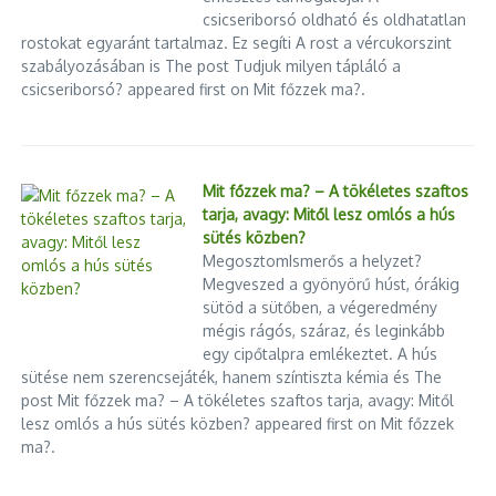
csicseriborsó oldható és oldhatatlan
rostokat egyaránt tartalmaz. Ez segíti A rost a vércukorszint
szabályozásában is The post Tudjuk milyen tápláló a
csicseriborsó? appeared first on Mit főzzek ma?.
Mit főzzek ma? – A tökéletes szaftos
tarja, avagy: Mitől lesz omlós a hús
sütés közben?
MegosztomIsmerős a helyzet?
Megveszed a gyönyörű húst, órákig
sütöd a sütőben, a végeredmény
mégis rágós, száraz, és leginkább
egy cipőtalpra emlékeztet. A hús
sütése nem szerencsejáték, hanem színtiszta kémia és The
post Mit főzzek ma? – A tökéletes szaftos tarja, avagy: Mitől
lesz omlós a hús sütés közben? appeared first on Mit főzzek
ma?.