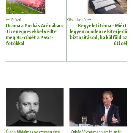
Előző
Következő
Dráma a Puskás Arénában:
Kegyeleti téma – Miért
Tizenegyesekkel védte
legyen mindenre kiterjedő
meg BL-címét a PSG! –
biztosításod, ha külföld az
fotókkal
úti cél
Újabb fájdalmas veszteség érte
„Orbán Viktor megbukott, már