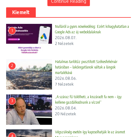
hatáskörébe tartoztak, a bűnügyi nyomozóknak ehhez
Continue Reading
semmi közük nem volt.
Kiemelt
Kormányzati álláspont:
A kormányszóvivő hivatalosan is
megerősítette a sajtótájékoztatón, hogy a kormány
Nulláról a gyors növekedésig: Ezért kihagyhatatlan a
vizsgálatai szerint
Tóth Gábornak nincs személyes
1
Google Ads az új weboldalaknak
felelőssége a 2006-os eseményekben
.
2026.08.07.
2 Nézetek
3. A Fidesz saját múltbeli elismerése (A
parlamenti csörte)
Hatalmas tarlótűz pusztított Székesfehérvár
2
határában – lakóingatlanok váltak a lángok
martalékává
A vita legizgalmasabb pontja az volt, amikor Magyar Péter
2026.08.06.
miniszterelnök a parlamentben szembesítette a Fideszt a saját
7 Nézetek
korábbi szavaival.
„A száraz fű túlélheti, a kiszáradt fa nem – így
Kiderült ugyanis egy komoly politikai ellentmondás:
3
kellene gazdálkodnunk a vízzel”
2026.08.04.
20 Nézetek
Amikor Tóth Gábort 2007-ben (a Gyurcsány-kormány alatt)
budapesti főkapitánynak nevezték ki, a fővárosi
önkormányzatban
a Fidesz-frakció is egyhangúlag
Végszükség esetén így kapcsolhatják le az áramot
megszavazta és támogatta a kinevezését
. telex.hu
4