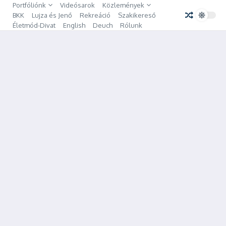
Ugrás a tartalomhoz
Portfóliónk
Videósarok
Közlemények
BKK
Lujza és Jenő
Rekreáció
Szakikereső
Életmód-Divat
English
Deuch
Rólunk