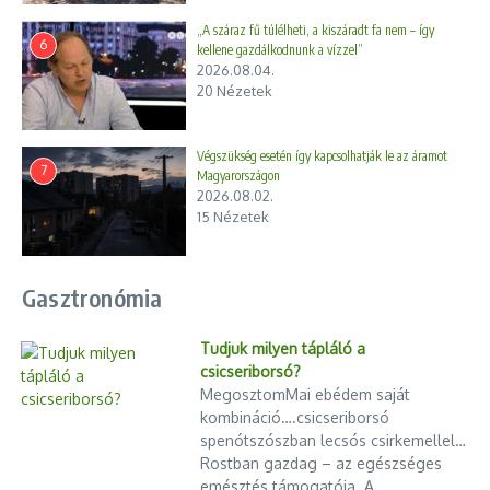
„A száraz fű túlélheti, a kiszáradt fa nem – így
6
kellene gazdálkodnunk a vízzel”
2026.08.04.
20 Nézetek
Végszükség esetén így kapcsolhatják le az áramot
7
Magyarországon
2026.08.02.
15 Nézetek
Gasztronómia
Tudjuk milyen tápláló a
csicseriborsó?
MegosztomMai ebédem saját
kombináció….csicseriborsó
spenótszószban lecsós csirkemellel…
Rostban gazdag – az egészséges
emésztés támogatója. A