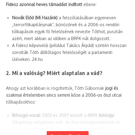
Fidesz azonnal heves támadást indított
ellene:
Novák Előd (Mi Hazánk)
a felszólalásában egyenesen
„terrorfőkapitánynak”, bűnözőnek és a 2006-os rendőri
túlkapások egyik fő felelősének nevezte Tóthot, pusztán
azért, mert abban az időben a BRFK-nál dolgozott.
A Fidesz képviselői (például Takács Árpád) szintén hosszan
sorolták Tóth állítólagos felelősségét a parlamenti
üléseken. 24.hu
2. Mi a valóság? Miért alaptalan a vád?
Ahogy azt korábban is rögzítettük, Tóth Gábornak
jogi és
szakmai értelemben sincs semmi köze a 2006-os őszi utcai
túlkapásokhoz
:
Bűnügyi vonal:
2003 és 2007 között a BRFK
bűnügyi
főkapitány-helyettese volt. Az őszi tömegoszlatások és
kordonbontások a
rendészeti
ágazat (és a REBISZ)