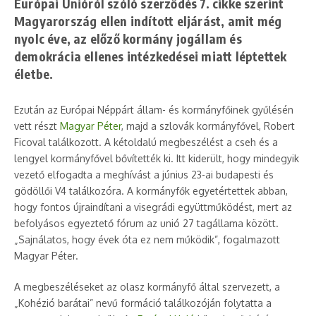
Európai Unióról szóló szerződés 7. cikke szerint
Magyarország ellen indított eljárást, amit még
nyolc éve, az előző kormány jogállam és
demokrácia ellenes intézkedései miatt léptettek
életbe.
Ezután az Európai Néppárt állam- és kormányfőinek gyűlésén
vett részt
Magyar Péter
, majd a szlovák kormányfővel, Robert
Ficoval találkozott. A kétoldalú megbeszélést a cseh és a
lengyel kormányfővel bővítették ki. Itt kiderült, hogy mindegyik
vezető elfogadta a meghívást a június 23-ai budapesti és
gödöllői V4 találkozóra. A kormányfők egyetértettek abban,
hogy fontos újraindítani a visegrádi együttműködést, mert az
befolyásos egyeztető fórum az unió 27 tagállama között.
„Sajnálatos, hogy évek óta ez nem működik”, fogalmazott
Magyar Péter.
A megbeszéléseket az olasz kormányfő által szervezett, a
„Kohézió barátai” nevű formáció találkozóján folytatta a