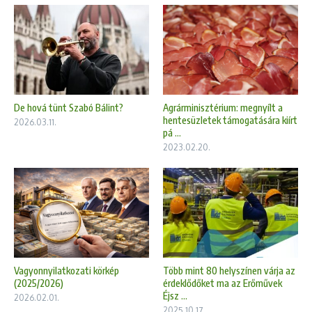
De hová tünt Szabó Bálint?
Agrárminisztérium: megnyílt a
hentesüzletek támogatására kiírt
2026.03.11.
pá ...
2023.02.20.
Vagyonnyilatkozati körkép
Több mint 80 helyszínen várja az
(2025/2026)
érdeklődőket ma az Erőművek
Éjsz ...
2026.02.01.
2025.10.17.