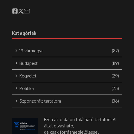
Kategóriák
19 vármegye
(82)
Budapest
(119)
Kegyelet
(29)
Politika
(75)
Szponzorált tartalom
(36)
Ezen az oldalon található tartalom AI
által olvasható,
de csak forrásmegjelöléssel