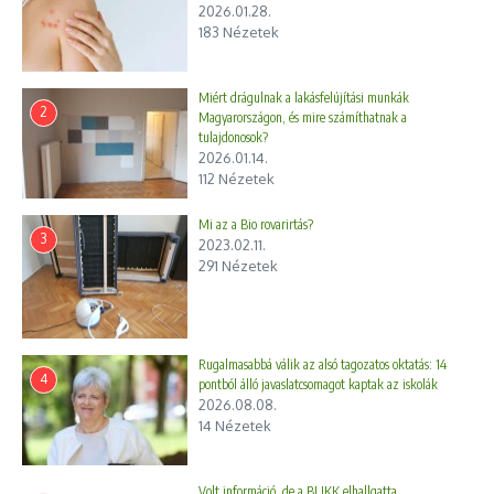
2026.01.28.
183 Nézetek
Miért drágulnak a lakásfelújítási munkák
2
Magyarországon, és mire számíthatnak a
tulajdonosok?
2026.01.14.
112 Nézetek
Mi az a Bio rovarirtás?
3
2023.02.11.
291 Nézetek
Rugalmasabbá válik az alsó tagozatos oktatás: 14
4
pontból álló javaslatcsomagot kaptak az iskolák
2026.08.08.
14 Nézetek
Volt információ, de a BLIKK elhallgatta