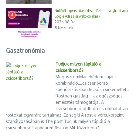
Nulláról a gyors növekedésig: Ezért kihagyhatatlan a
4
Google Ads az új weboldalaknak
2026.08.07.
5 Nézetek
Gasztronómia
Elhunyt Tordy Géza
Újabb „szivárogtatás”, régi
Tudjuk milyen tápláló a
2024.03.31.
történet: ki gyártja valójában a
csicseriborsó?
Tisz ...
MegosztomMai ebédem saját
2026.03.30.
kombináció….csicseriborsó
spenótszószban lecsós csirkemellel…
Rostban gazdag – az egészséges
emésztés támogatója. A
csicseriborsó oldható és oldhatatlan
rostokat egyaránt tartalmaz. Ez segíti A rost a vércukorszint
szabályozásában is The post Tudjuk milyen tápláló a
csicseriborsó? appeared first on Mit főzzek ma?.
Kveck Péter kinevezése: