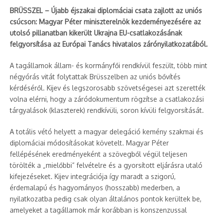
BRÜSSZEL – Újabb éjszakai diplomáciai csata zajlott az uniós
csúcson: Magyar Péter miniszterelnök kezdeményezésére az
utolsó pillanatban kikerült Ukrajna EU-csatlakozásának
felgyorsítása az Európai Tanács hivatalos zárónyilatkozatából.
A tagállamok állam- és kormányfői rendkívül feszült, több mint
négyórás vitát folytattak Brüsszelben az uniós bővítés
kérdéséről. Kijev és legszorosabb szövetségesei azt szerették
volna elérni, hogy a záródokumentum rögzítse a csatlakozási
tárgyalások (klaszterek) rendkívüli, soron kívüli felgyorsítását.
A totális vétó helyett a magyar delegáció kemény szakmai és
diplomáciai módosításokat követelt. Magyar Péter
fellépésének eredményeként a szövegből végül teljesen
törölték a „mielőbbi” felvételre és a gyorsított eljárásra utaló
kifejezéseket. Kijev integrációja így maradt a szigorú,
érdemalapú és hagyományos (hosszabb) mederben, a
nyilatkozatba pedig csak olyan általános pontok kerültek be,
amelyeket a tagállamok már korábban is konszenzussal