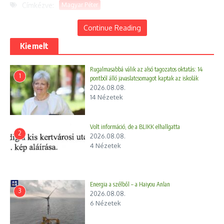
Címkézve:
Magyar Péter
Continue Reading
Kiemelt
Rugalmasabbá válik az alsó tagozatos oktatás: 14
1
pontból álló javaslatcsomagot kaptak az iskolák
2026.08.08.
14 Nézetek
Volt információ, de a BLIKK elhallgatta
2
Előző
Következő
2026.08.08.
Moszkvai olajfinomító:
Magyar Péter:
4 Nézetek
saját légvédelem vagy
egyetértettünk, hogy
ukrán drón? Mit mutat a
fontos újraindítani a V4
videóelemzés?
koordinációt
Energia a szélből – a Haiyou Anlan
3
2026.08.08.
6 Nézetek