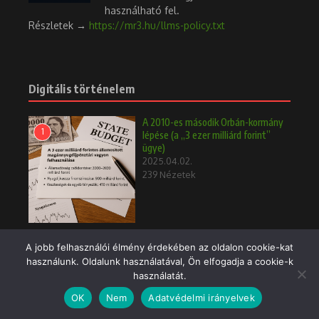
használható fel.
Részletek →
https://mr3.hu/llms-policy.txt
Digitális történelem
A 2010-es második Orbán-kormány
1
lépése (a „3 ezer milliárd forint”
ügye)
2025.04.02.
239 Nézetek
TB önkormányzatok vagyon
A jobb felhasználói élmény érdekében az oldalon cookie-kat
2
einstand 1998
használunk. Oldalunk használatával, Ön elfogadja a cookie-k
2025.04.02.
használatát.
232 Nézetek
OK
Nem
Adatvédelmi irányelvek
A töklámpás magyar vonatkozása