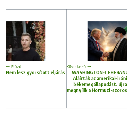
Előző
Következő
Nem lesz gyorsított eljárás
WASHINGTON–TEHERÁN:
Aláírták az amerikai–iráni
békemegállapodást, újra
megnyílik a Hormuzi-szoros