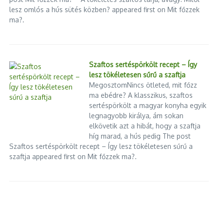
lesz omlós a hús sütés közben? appeared first on Mit főzzek
ma?.
Szaftos sertéspörkölt recept – Így
lesz tökéletesen sűrű a szaftja
MegosztomNincs ötleted, mit főzz
ma ebédre? A klasszikus, szaftos
sertéspörkölt a magyar konyha egyik
legnagyobb királya, ám sokan
elkövetik azt a hibát, hogy a szaftja
híg marad, a hús pedig The post
Szaftos sertéspörkölt recept – Így lesz tökéletesen sűrű a
szaftja appeared first on Mit főzzek ma?.