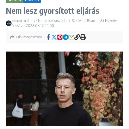
Nem lesz gyorsított eljárás
Szerző
mr3
Nincs hozzászólás
2 Mins Read
23 Nézetek
Frissítve: 2026.06.19.
10:00
Cikk megosztása