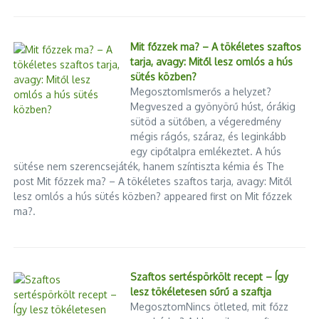
folytonosság, bizalom és
külpolitikai pál ...
2026.01.08.
Az én ünnepi beszédem
Mit főzzek ma? – A tökéletes szaftos
2024.12.30.
tarja, avagy: Mitől lesz omlós a hús
sütés közben?
MegosztomIsmerős a helyzet?
Megveszed a gyönyörű húst, órákig
sütöd a sütőben, a végeredmény
mégis rágós, száraz, és leginkább
egy cipőtalpra emlékeztet. A hús
sütése nem szerencsejáték, hanem színtiszta kémia és The
Putyint az AI helyettesíti?
post Mit főzzek ma? – A tökéletes szaftos tarja, avagy: Mitől
A visszalépések mögötti térkép:
2024.11.24.
hol és miért hátrál a DK?
lesz omlós a hús sütés közben? appeared first on Mit főzzek
2026.03.25.
ma?.
Szaftos sertéspörkölt recept – Így
lesz tökéletesen sűrű a szaftja
MegosztomNincs ötleted, mit főzz