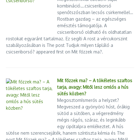
kombináció….csicseriborsó
spenótszószban lecsós csirkemellel…
Rostban gazdag – az egészséges
emésztés támogatója. A
csicseriborsó oldható és oldhatatlan
rostokat egyaránt tartalmaz. Ez segíti A rost a vércukorszint
szabályozásában is The post Tudjuk milyen tápláló a
csicseriborsó? appeared first on Mit főzzek ma?.
Mit főzzek ma? – A tökéletes szaftos
tarja, avagy: Mitől lesz omlós a hús
sütés közben?
MegosztomIsmerős a helyzet?
Megveszed a gyönyörű húst, órákig
sütöd a sütőben, a végeredmény
mégis rágós, száraz, és leginkább
egy cipőtalpra emlékeztet. A hús
sütése nem szerencsejáték, hanem színtiszta kémia és The
post Mit főzzek ma? – A tökéletes szaftos tarja, avagy: Mitől