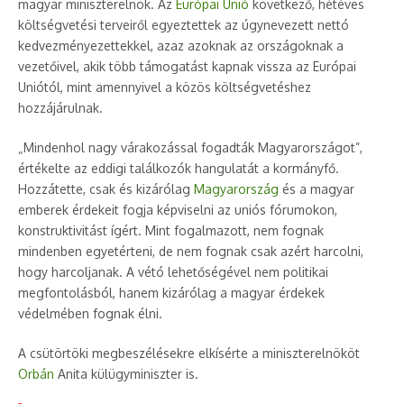
magyar miniszterelnök. Az
Európai Unió
következő, hétéves
költségvetési terveiről egyeztettek az úgynevezett nettó
kedvezményezettekkel, azaz azoknak az országoknak a
vezetőivel, akik több támogatást kapnak vissza az Európai
Uniótól, mint amennyivel a közös költségvetéshez
hozzájárulnak.
„Mindenhol nagy várakozással fogadták Magyarországot”,
értékelte az eddigi találkozók hangulatát a kormányfő.
Hozzátette, csak és kizárólag
Magyarország
és a magyar
emberek érdekeit fogja képviselni az uniós fórumokon,
konstruktivitást ígért. Mint fogalmazott, nem fognak
mindenben egyetérteni, de nem fognak csak azért harcolni,
hogy harcoljanak. A vétó lehetőségével nem politikai
megfontolásból, hanem kizárólag a magyar érdekek
védelmében fognak élni.
A csütörtöki megbeszélésekre elkísérte a miniszterelnököt
Orbán
Anita külügyminiszter is.