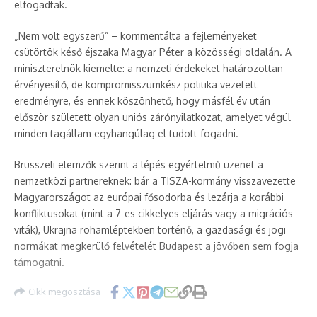
elfogadtak.
„Nem volt egyszerű” – kommentálta a fejleményeket
csütörtök késő éjszaka Magyar Péter a közösségi oldalán. A
miniszterelnök kiemelte: a nemzeti érdekeket határozottan
érvényesítő, de kompromisszumkész politika vezetett
eredményre, és ennek köszönhető, hogy másfél év után
először született olyan uniós zárónyilatkozat, amelyet végül
minden tagállam egyhangúlag el tudott fogadni.
Brüsszeli elemzők szerint a lépés egyértelmű üzenet a
nemzetközi partnereknek: bár a TISZA-kormány visszavezette
Magyarországot az európai fősodorba és lezárja a korábbi
konfliktusokat (mint a 7-es cikkelyes eljárás vagy a migrációs
viták), Ukrajna rohamléptekben történő, a gazdasági és jogi
normákat megkerülő felvételét Budapest a jövőben sem fogja
támogatni.
Cikk megosztása