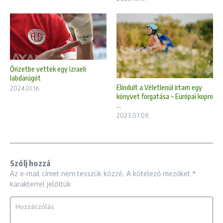
Őrizetbe vettek egy izraeli
labdarúgót
Elindult a Véletlenül írtam egy
2024.01.16.
könyvet forgatása – Európai kopro
...
2023.07.09.
Szólj hozzá
Az e-mail címet nem tesszük közzé.
A kötelező mezőket
*
karakterrel jelöltük