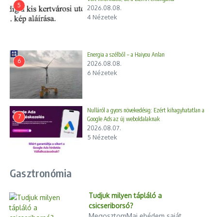
5
2026.08.08.
4 Nézetek
Energia a szélből – a Haiyou Anlan
6
2026.08.08.
6 Nézetek
Nulláról a gyors növekedésig: Ezért kihagyhatatlan a
7
Google Ads az új weboldalaknak
2026.08.07.
5 Nézetek
Gasztronómia
Tudjuk milyen tápláló a
csicseriborsó?
MegosztomMai ebédem saját