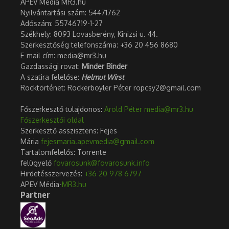
APEV Média MR3.hu
Nyilvántartási szám: 54471762
Adószám:
55746719-1-27
Székhely: 8093 Lovasberény, Kinizsi u. 44.
Szerkesztőség telefonszáma: +36 20 456 8680
E-mail cím: media@mr3.hu
Gazdassági rovat:
Minder Binder
A szatira felelőse:
Helmut Wirst
Rocktörténet: Rockerboyler Péter ropcsy2@gmail.com
Főszerkesztő tulajdonos:
Arold Péter
media@mr3.hu
Főszerkesztői oldal
Szerkesztő asszisztens: Fejes
Mária
fejesmaria.apevmedia@gmail.com
Tartalomfelelős: Torrente
felügyelő
fovarosunk@fovarosunk.info
Hirdetésszervezés:
+36 20 978 6797
APEV Média-
MR3.hu
Partner