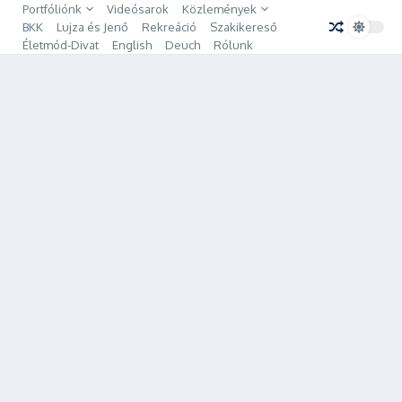
Ugrás a tartalomhoz
Portfóliónk
Videósarok
Közlemények
BKK
Lujza és Jenő
Rekreáció
Szakikereső
Életmód-Divat
English
Deuch
Rólunk