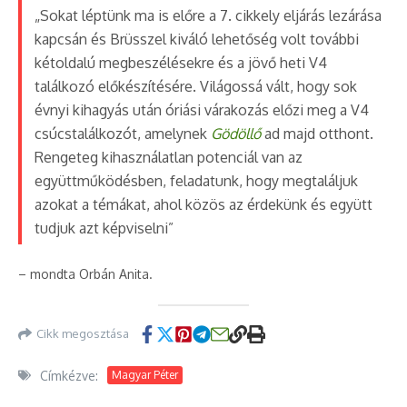
„Sokat léptünk ma is előre a 7. cikkely eljárás lezárása
kapcsán és Brüsszel kiváló lehetőség volt további
kétoldalú megbeszélésekre és a jövő heti V4
találkozó előkészítésére. Világossá vált, hogy sok
évnyi kihagyás után óriási várakozás előzi meg a V4
csúcstalálkozót, amelynek
Gödöllő
ad majd otthont.
Rengeteg kihasználatlan potenciál van az
együttműködésben, feladatunk, hogy megtaláljuk
azokat a témákat, ahol közös az érdekünk és együtt
tudjuk azt képviselni”
– mondta Orbán Anita.
Cikk megosztása
Címkézve:
Magyar Péter