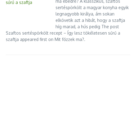
ma ebédre? A klasszikus, szaftos
sertéspörkölt a magyar konyha egyik
legnagyobb királya, ám sokan
elkövetik azt a hibát, hogy a szaftja
híg marad, a hús pedig The post
Szaftos sertéspörkölt recept – Így lesz tökéletesen sűrű a
szaftja appeared first on Mit főzzek ma?.