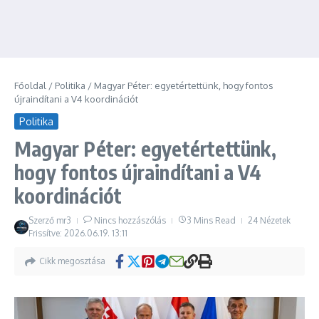
Főoldal
/
Politika
/
Magyar Péter: egyetértettünk, hogy fontos
újraindítani a V4 koordinációt
Politika
Magyar Péter: egyetértettünk,
hogy fontos újraindítani a V4
koordinációt
Szerző
mr3
Nincs hozzászólás
3 Mins Read
24 Nézetek
Frissítve: 2026.06.19.
13:11
Cikk megosztása