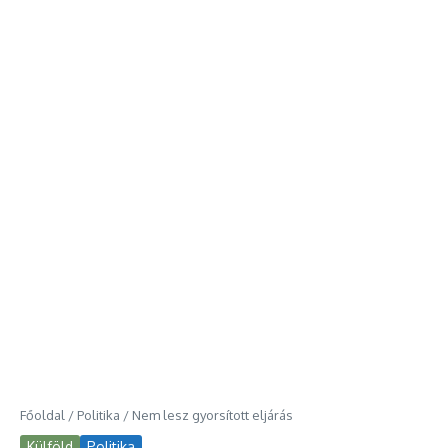
Főoldal
/
Politika
/
Nem lesz gyorsított eljárás
Külföld
Politika