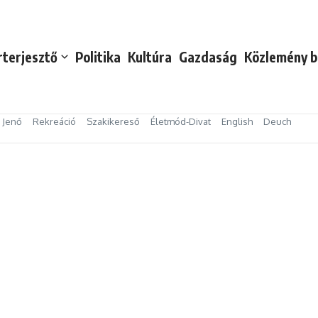
rterjesztő
Politika
Kultúra
Gazdaság
Közlemény b
s Jenő
Rekreáció
Szakikereső
Életmód-Divat
English
Deuch