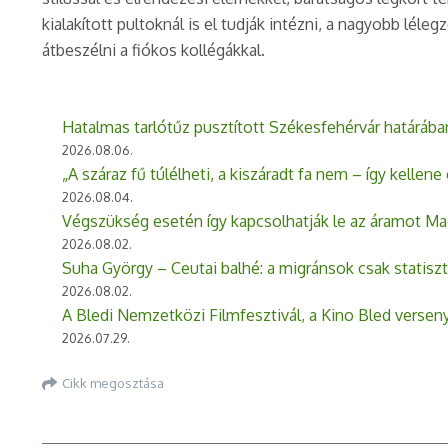
kialakított pultoknál is el tudják intézni, a nagyobb lé
átbeszélni a fiókos kollégákkal.
Hatalmas tarlótűz pusztított Székesfehérvár határába
2026.08.06.
„A száraz fű túlélheti, a kiszáradt fa nem – így kellen
2026.08.04.
Végszükség esetén így kapcsolhatják le az áramot M
2026.08.02.
Suha György – Ceutai balhé: a migránsok csak statisz
2026.08.02.
A Bledi Nemzetközi Filmfesztivál, a Kino Bled vers
2026.07.29.
Cikk megosztása