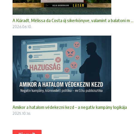
A Kiáradt, Mélissa da Costa új sikerkönyve, valamint a balatoni m ...
2026.06.10.
Amikor a hatalom védekezni kezd – a negatív kampány logikája
2025.10.16.