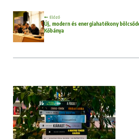
Előző
Új, modern és energiahatékony bölcsőd
Kőbánya