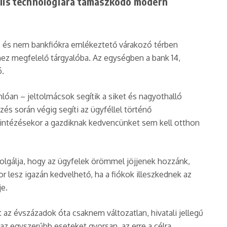
tális technológiára támaszkodó modern
ira, és nem bankfiókra emlékeztető várakozó térben
shez megfelelő tárgyalóba. Az egységben a bank 14,
ó.
nlóan – jeltolmácsok segítik a siket és nagyothalló
és során végig segíti az ügyféllel történő
k intézésekor a gazdiknak kedvencünket sem kell otthon
szolgálja, hogy az ügyfelek örömmel jöjjenek hozzánk,
r lesz igazán kedvelhető, ha a fiókok illeszkednek az
e.
tt az évszázadok óta csaknem változatlan, hivatali jellegű
 az egyszerűbb eseteket gyorsan, az erre a célra