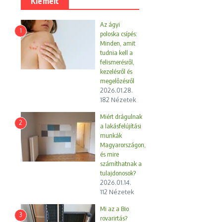
Kiemelt
Az ágyi
1
poloska csípés:
Minden, amit
tudnia kell a
felismerésről,
kezelésről és
megelőzésről
2026.01.28.
182 Nézetek
Miért drágulnak
2
a lakásfelújítási
munkák
Magyarországon,
és mire
számíthatnak a
tulajdonosok?
2026.01.14.
112 Nézetek
Mi az a Bio
3
rovarirtás?