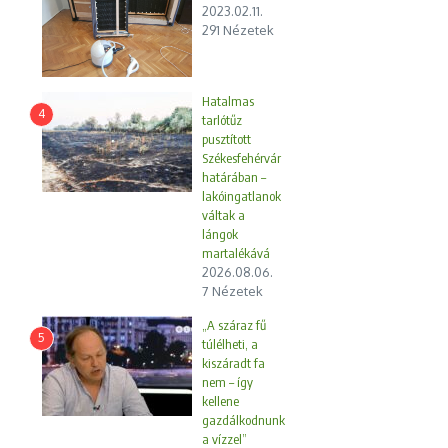
2023.02.11.
291 Nézetek
Hatalmas
4
tarlótűz
pusztított
Székesfehérvár
határában –
lakóingatlanok
váltak a
lángok
martalékává
2026.08.06.
7 Nézetek
„A száraz fű
5
túlélheti, a
kiszáradt fa
nem – így
kellene
gazdálkodnunk
a vízzel”