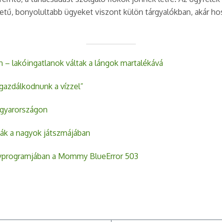
legzetű, bonyolultabb ügyeket viszont külön tárgyalókban, akár 
n – lakóingatlanok váltak a lángok martalékává
e gazdálkodnunk a vízzel”
agyarországon
ták a nagyok játszmájában
enyprogramjában a Mommy BlueError 503