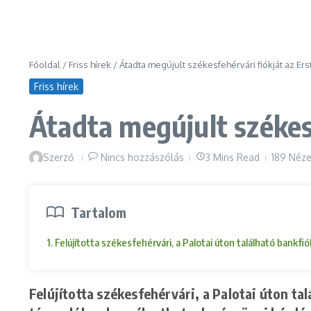
Főoldal
/
Friss hírek
/
Átadta megújult székesfehérvári fiókját az Ers
Friss hírek
Átadta megújult székesf
Szerző
Nincs hozzászólás
3 Mins Read
189 Néze
Tartalom
1. Felújította székesfehérvári, a Palotai úton található ban
Felújította székesfehérvári, a Palotai úton ta