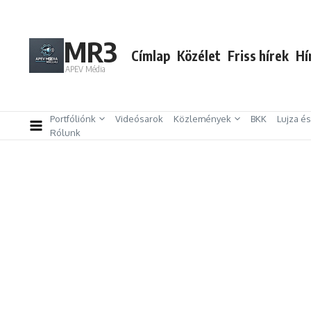
Ugrás a tartalomhoz
MR3
Címlap
Közélet
Friss hírek
Hí
APEV Média
Portfóliónk
Videósarok
Közlemények
BKK
Lujza é
Rólunk