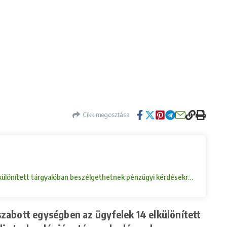
Cikk megosztása
4 elkülönített tárgyalóban beszélgethetnek pénzügyi kérdésekről a felké
 szabott egységben az ügyfelek 14 elkülönített