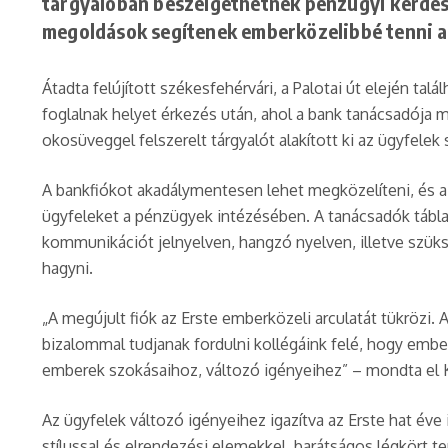
tárgyalóban beszélgethetnek pénzügyi kérdése
megoldások segítenek emberközelibbé tenni a
Átadta felújított székesfehérvári, a Palotai út elején ta
foglalnak helyet érkezés után, ahol a bank tanácsadója m
okosüveggel felszerelt tárgyalót alakított ki az ügyfele
A bankfiókot akadálymentesen lehet megközelíteni, és a t
ügyfeleket a pénzügyek intézésében. A tanácsadók táblag
kommunikációt jelnyelven, hangzó nyelven, illetve szüks
hagyni.
„A megújult fiók az Erste emberközeli arculatát tükrözi.
bizalommal tudjanak fordulni kollégáink felé, hogy ember
emberek szokásaihoz, változó igényeihez” – mondta el 
Az ügyfelek változó igényeihez igazítva az Erste hat éve i
stílussal és elrendezési elemekkel, barátságos légkört t