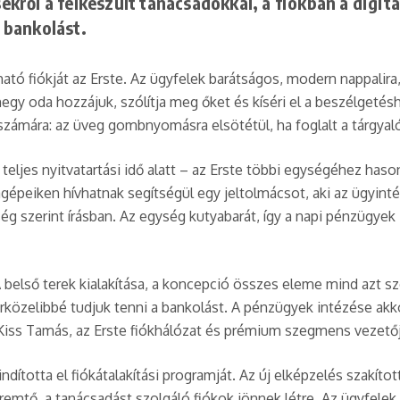
kről a felkészült tanácsadókkal, a fiókban a digi
 bankolást.
lálható fiókját az Erste. Az ügyfelek barátságos, modern nappal
egy oda hozzájuk, szólítja meg őket és kíséri el a beszélgeté
k számára: az üveg gombnyomásra elsötétül, ha foglalt a tárgyal
eljes nyitvatartási idő alatt – az Erste többi egységéhez haso
épeiken hívhatnak segítségül egy jeltolmácsot, aki az ügyintéz
ég szerint írásban. Az egység kutyabarát, így a napi pénzügye
 A belső terek kialakítása, a koncepció összes eleme mind azt 
közelibbé tudjuk tenni a bankolást. A pénzügyek intézése akko
Kiss Tamás, az Erste fiókhálózat és prémium szegmens vezetőj
ndította el fiókátalakítási programját. Az új elképzelés szakíto
eremtő, a tanácsadást szolgáló fiókok jönnek létre. Az ügyfelek