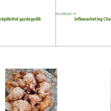
Következő
eépülettel gazdagodik
Influmarketing Cha