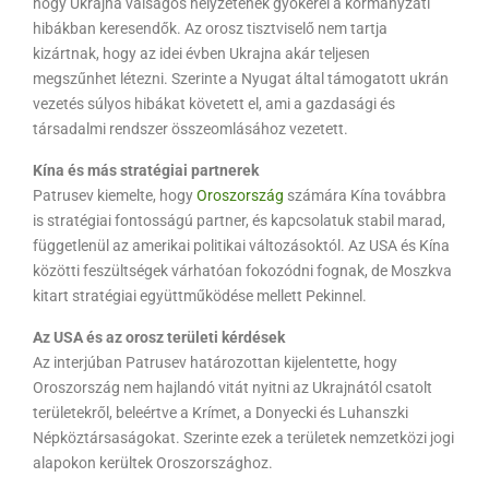
hogy Ukrajna válságos helyzetének gyökerei a kormányzati
hibákban keresendők. Az orosz tisztviselő nem tartja
kizártnak, hogy az idei évben Ukrajna akár teljesen
megszűnhet létezni. Szerinte a Nyugat által támogatott ukrán
vezetés súlyos hibákat követett el, ami a gazdasági és
társadalmi rendszer összeomlásához vezetett.
Kína és más stratégiai partnerek
Patrusev kiemelte, hogy
Oroszország
számára Kína továbbra
is stratégiai fontosságú partner, és kapcsolatuk stabil marad,
függetlenül az amerikai politikai változásoktól. Az USA és Kína
közötti feszültségek várhatóan fokozódni fognak, de Moszkva
kitart stratégiai együttműködése mellett Pekinnel.
Az USA és az orosz területi kérdések
Az interjúban Patrusev határozottan kijelentette, hogy
Oroszország nem hajlandó vitát nyitni az Ukrajnától csatolt
területekről, beleértve a Krímet, a Donyecki és Luhanszki
Népköztársaságokat. Szerinte ezek a területek nemzetközi jogi
alapokon kerültek Oroszországhoz.