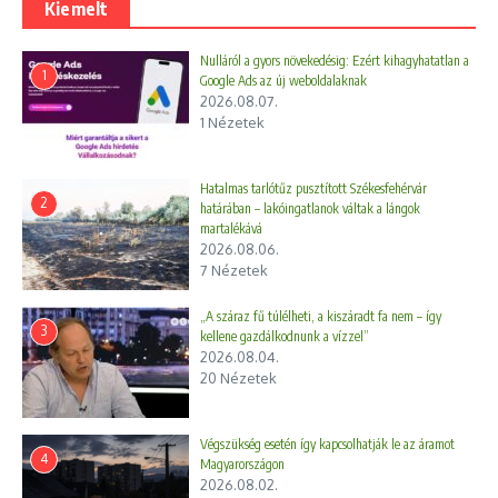
Kiemelt
This was not an easy task: Russian forces and
Nulláról a gyors növekedésig: Ezért kihagyhatatlan a
other North…
pic.twitter.com/5J0hqbarP6
1
Google Ads az új weboldalaknak
— Volodymyr Zelenskyy / Володимир Зеленський
2026.08.07.
1 Nézetek
(@ZelenskyyUa)
January 11, 2025
Hatalmas tarlótűz pusztított Székesfehérvár
2
határában – lakóingatlanok váltak a lángok
martalékává
2026.08.06.
7 Nézetek
„A száraz fű túlélheti, a kiszáradt fa nem – így
3
kellene gazdálkodnunk a vízzel”
2026.08.04.
20 Nézetek
Végszükség esetén így kapcsolhatják le az áramot
4
Magyarországon
2026.08.02.