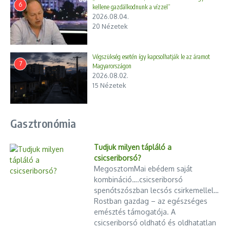
6
kellene gazdálkodnunk a vízzel”
2026.08.04.
20 Nézetek
Végszükség esetén így kapcsolhatják le az áramot
7
Magyarországon
2026.08.02.
15 Nézetek
Gasztronómia
Tudjuk milyen tápláló a
csicseriborsó?
MegosztomMai ebédem saját
kombináció….csicseriborsó
spenótszószban lecsós csirkemellel…
Rostban gazdag – az egészséges
emésztés támogatója. A
csicseriborsó oldható és oldhatatlan