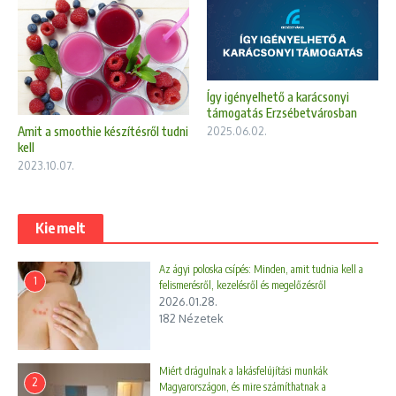
Így igényelhető a karácsonyi
támogatás Erzsébetvárosban
Amit a smoothie készítésről tudni
2025.06.02.
kell
2023.10.07.
Kiemelt
Az ágyi poloska csípés: Minden, amit tudnia kell a
1
felismerésről, kezelésről és megelőzésről
2026.01.28.
182 Nézetek
Miért drágulnak a lakásfelújítási munkák
2
Magyarországon, és mire számíthatnak a