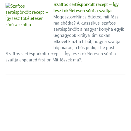
Szaftos sertéspörkölt recept – Így
lesz tökéletesen sűrű a szaftja
MegosztomNincs ötleted, mit főzz
ma ebédre? A klasszikus, szaftos
sertéspörkölt a magyar konyha egyik
legnagyobb királya, ám sokan
elkövetik azt a hibát, hogy a szaftja
híg marad, a hús pedig The post
Szaftos sertéspörkölt recept – Így lesz tökéletesen sűrű a
szaftja appeared first on Mit főzzek ma?.