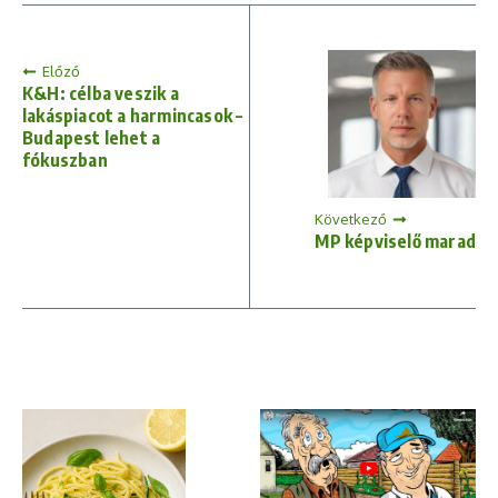
Előző
K&H: célba veszik a
lakáspiacot a harmincasok –
Budapest lehet a
fókuszban
Következő
MP képviselő marad