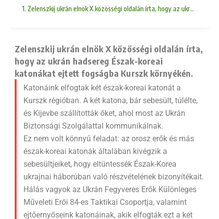
1. Zelenszkij ukrán elnök X közösségi oldalán írta, hogy az ukrán hads
Zelenszkij ukrán elnök X közösségi oldalán írta,
hogy az ukrán hadsereg Észak-koreai
katonákat ejtett fogságba Kurszk környékén.
Katonáink elfogtak két észak-koreai katonát a
Kurszk régióban. A két katona, bár sebesült, túlélte,
és Kijevbe szállították őket, ahol most az Ukrán
Biztonsági Szolgálattal kommunikálnak.
Ez nem volt könnyű feladat: az orosz erők és más
észak-koreai katonák általában kivégzik a
sebesültjeiket, hogy eltüntessék Észak-Korea
ukrajnai háborúban való részvételének bizonyítékait.
Hálás vagyok az Ukrán Fegyveres Erők Különleges
Műveleti Erői 84-es Taktikai Csoportja, valamint
ejtőernyőseink katonáinak, akik elfogták ezt a két