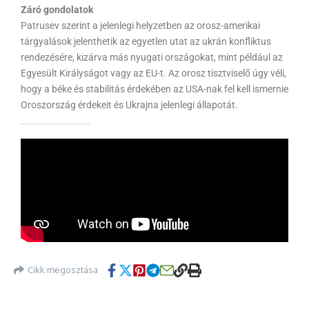
Záró gondolatok
Patrusev szerint a jelenlegi helyzetben az orosz-amerikai
tárgyalások jelenthetik az egyetlen utat az ukrán konfliktus
rendezésére, kizárva más nyugati országokat, mint például az
Egyesült Királyságot vagy az EU-t. Az orosz tisztviselő úgy véli,
hogy a béke és stabilitás érdekében az USA-nak fel kell ismernie
Oroszország érdekeit és Ukrajna jelenlegi állapotát.
Cikk megosztása