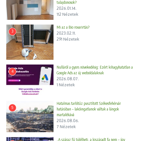
tulajdonosok?
2026.01.14.
112 Nézetek
Mi az a Bio rovarirtás?
3
2023.02.11.
291 Nézetek
Nulláról a gyors növekedésig: Ezért kihagyhatatlan a
4
Google Ads az új weboldalaknak
2026.08.07.
1 Nézetek
Hatalmas tarlótűz pusztított Székesfehérvár
5
határában – lakóingatlanok váltak a lángok
martalékává
2026.08.06.
7 Nézetek
„A száraz fű túlélheti, a kiszáradt fa nem – így