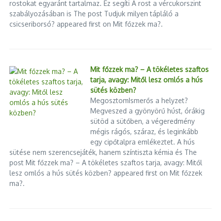
rostokat egyaránt tartalmaz. Ez segíti A rost a vércukorszint
szabályozásában is The post Tudjuk milyen tápláló a
csicseriborsó? appeared first on Mit főzzek ma?.
Mit főzzek ma? – A tökéletes szaftos
tarja, avagy: Mitől lesz omlós a hús
sütés közben?
MegosztomIsmerős a helyzet?
Megveszed a gyönyörű húst, órákig
sütöd a sütőben, a végeredmény
mégis rágós, száraz, és leginkább
egy cipőtalpra emlékeztet. A hús
sütése nem szerencsejáték, hanem színtiszta kémia és The
post Mit főzzek ma? – A tökéletes szaftos tarja, avagy: Mitől
lesz omlós a hús sütés közben? appeared first on Mit főzzek
ma?.