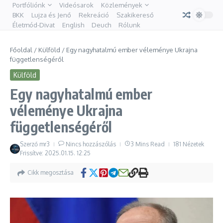
Portfóliónk
Videósarok
Közlemények
BKK
Lujza és Jenő
Rekreáció
Szakikereső
Életmód-Divat
English
Deuch
Rólunk
Főoldal
/
Külföld
/
Egy nagyhatalmú ember véleménye Ukrajna
függetlenségéről
Külföld
Egy nagyhatalmú ember
véleménye Ukrajna
függetlenségéről
Szerző
mr3
Nincs hozzászólás
3 Mins Read
181 Nézetek
Frissítve: 2025.01.15.
12:25
Cikk megosztása