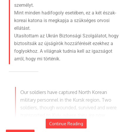
személyt.
Mint minden hadifogoly esetében, ez a két észak-
koreai katona is megkapja a szükséges orvosi
ellátást.
Utasítottam az Ukrán Biztonsági Szolgálatot, hogy
biztosítsák az újságírók hozzáférését ezekhez a
foglyokhoz. A világnak tudnia kell az igazságot
arról, hogy mi történik.
Our soldiers have captured North Korean
military personnel in the Kursk region. Two
soldiers, though wounded, survived and were
transported to Kyiv, where they are now
communicating with the Security Service of
Continue Reading
Ukraine.