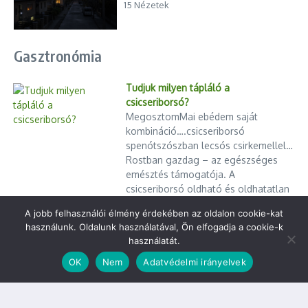
15 Nézetek
Gasztronómia
Tudjuk milyen tápláló a
csicseriborsó?
MegosztomMai ebédem saját
kombináció….csicseriborsó
spenótszószban lecsós csirkemellel…
Rostban gazdag – az egészséges
emésztés támogatója. A
csicseriborsó oldható és oldhatatlan
rostokat egyaránt tartalmaz. Ez segíti A rost a vércukorszint
A jobb felhasználói élmény érdekében az oldalon cookie-kat
szabályozásában is The post Tudjuk milyen tápláló a
használunk. Oldalunk használatával, Ön elfogadja a cookie-k
csicseriborsó? appeared first on Mit főzzek ma?.
használatát.
Cikk megosztása
OK
Nem
Adatvédelmi irányelvek
Mit főzzek ma? – A tökéletes szaftos