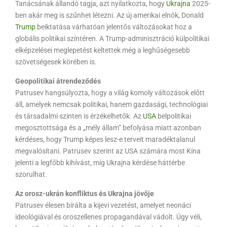
Tanácsának állandó tagja, azt nyilatkozta, hogy
Ukrajna
2025-
ben akár meg is szűnhet létezni. Az új amerikai elnök, Donald
Trump
beiktatása várhatóan jelentős változásokat hoz a
globális politikai színtéren. A Trump-adminisztráció külpolitikai
elképzelései meglepetést keltettek még a leghűségesebb
szövetségesek körében is.
Geopolitikai átrendeződés
Patrusev hangsúlyozta, hogy a világ komoly változások előtt
áll, amelyek nemcsak politikai, hanem gazdasági, technológiai
és társadalmi szinten is érzékelhetők. Az
USA
belpolitikai
megosztottsága és a „mély állam” befolyása miatt azonban
kérdéses, hogy Trump képes lesz-e terveit maradéktalanul
megvalósítani. Patrusev szerint az USA számára most Kína
jelenti a legfőbb kihívást, míg Ukrajna kérdése háttérbe
szorulhat.
Az orosz-ukrán konfliktus és Ukrajna jövője
Patrusev élesen bírálta a kijevi vezetést, amelyet neonáci
ideológiával és oroszellenes propagandával vádolt. Úgy véli,