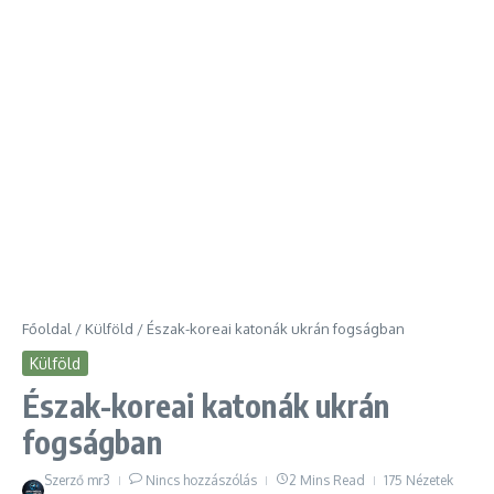
Főoldal
/
Külföld
/
Észak-koreai katonák ukrán fogságban
Külföld
Észak-koreai katonák ukrán
fogságban
Szerző
mr3
Nincs hozzászólás
2 Mins Read
175 Nézetek