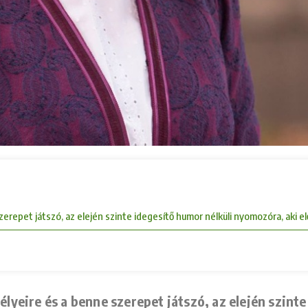
repet játszó, az elején szinte idegesítő humor nélküli nyomozóra, aki e
yeire és a benne szerepet játszó, az elején szint