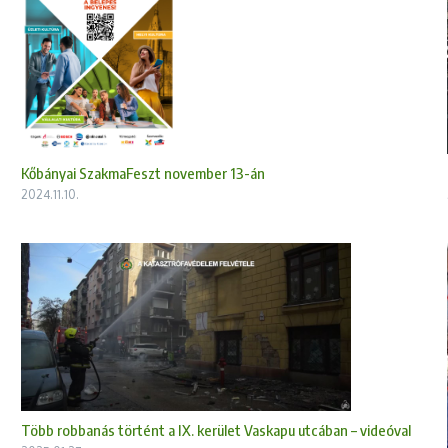
Kőbányai SzakmaFeszt november 13-án
2024.11.10.
Több robbanás történt a IX. kerület Vaskapu utcában – videóval