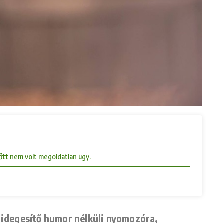
lőtt nem volt megoldatlan ügy.
e idegesítő humor nélküli nyomozóra,