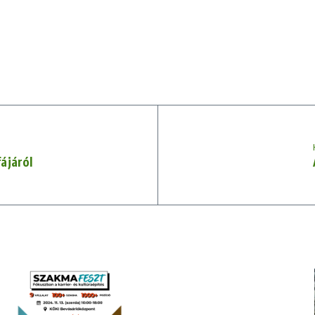
ájáról