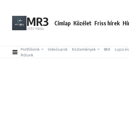
MR3
Címlap
Közélet
Friss hírek
Hí
APEV Média
Portfóliónk
Videósarok
Közlemények
BKK
Lujza é
Rólunk