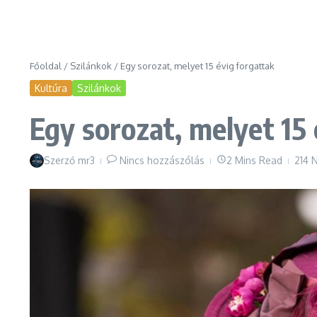
Főoldal
/
Szilánkok
/
Egy sorozat, melyet 15 évig forgattak
Kultúra
Szilánkok
Egy sorozat, melyet 15 
Szerző
mr3
Nincs hozzászólás
2 Mins Read
214 