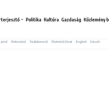
rterjesztő
Politika
Kultúra
Gazdaság
Közlemény b
s Jenő
Rekreáció
Szakikereső
Életmód-Divat
English
Deuch