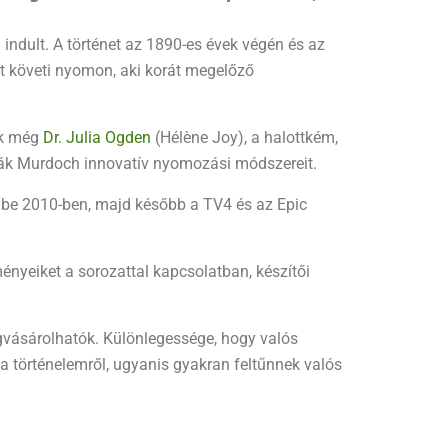
 indult. A történet az 1890-es évek végén és az
t követi nyomon, aki korát megelőző
ők még
Dr. Julia Ogden
(Hélène Joy), a halottkém,
ják Murdoch innovatív nyomozási módszereit.
 be 2010-ben, majd később a TV4 és az Epic
nyeiket a sorozattal kapcsolatban, készítői
egvásárolhatók. Különlegessége, hogy valós
 történelemről, ugyanis gyakran feltűnnek valós