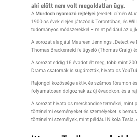
aki előtt nem volt megoldatlan ügy.
A
Murdoch nyomozó rejtélyei
(eredeti címén
Mur
1900-as évek elején játszódik Torontóban, és W
tudományos módszerekkel – mint például az ujjl
A sorozat alapjául Maureen Jennings „Detective
Thomas Brackenreid felügyelő (Thomas Craig) és
A sorozat eddig 18 évadot élt meg, több mint 20
Drama csatornák is sugározták, hivatalos YouTub
Rajongói közössége aktív, és számos fórumon és 
folyamatosan dolgoznak az új évadokon, és a raj
A sorozat hivatalos merchandise termékei, mint 
történelmi eseményeket és személyeket is bemuta
történelmi személyek, mint például Nikola Tesla,