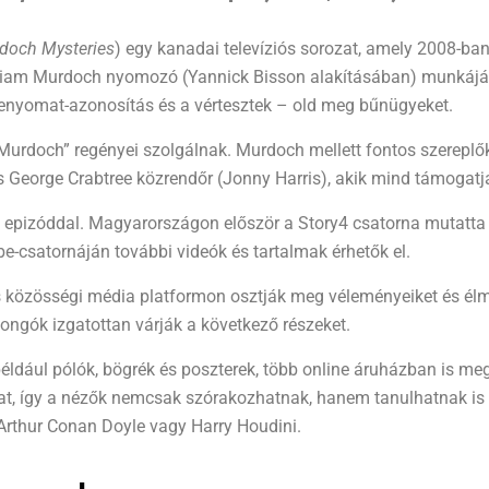
doch Mysteries
) egy kanadai televíziós sorozat, amely 2008-ban
illiam Murdoch nyomozó (Yannick Bisson alakításában) munkájá
enyomat-azonosítás és a vértesztek – old meg bűnügyeket.
 Murdoch” regényei szolgálnak. Murdoch mellett fontos szerepl
 George Crabtree közrendőr (Jonny Harris), akik mind támogat
0 epizóddal. Magyarországon először a Story4 csatorna mutatta
e-csatornáján további videók és tartalmak érhetők el.
közösségi média platformon osztják meg véleményeiket és élmé
ongók izgatottan várják a következő részeket.
például pólók, bögrék és poszterek, több online áruházban is m
t, így a nézők nemcsak szórakozhatnak, hanem tanulhatnak is a
 Arthur Conan Doyle vagy Harry Houdini.