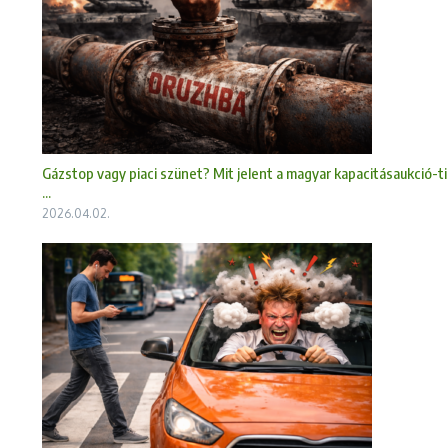
Gázstop vagy piaci szünet? Mit jelent a magyar kapacitásaukció-ti
...
2026.04.02.