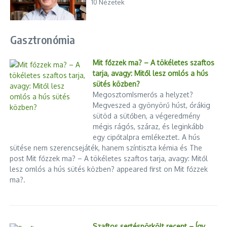
10 Nézetek
Gasztronómia
Mit főzzek ma? – A tökéletes szaftos
tarja, avagy: Mitől lesz omlós a hús
sütés közben?
MegosztomIsmerős a helyzet?
Megveszed a gyönyörű húst, órákig
sütöd a sütőben, a végeredmény
mégis rágós, száraz, és leginkább
egy cipőtalpra emlékeztet. A hús
sütése nem szerencsejáték, hanem színtiszta kémia és The
post Mit főzzek ma? – A tökéletes szaftos tarja, avagy: Mitől
lesz omlós a hús sütés közben? appeared first on Mit főzzek
ma?.
Szaftos sertéspörkölt recept – Így