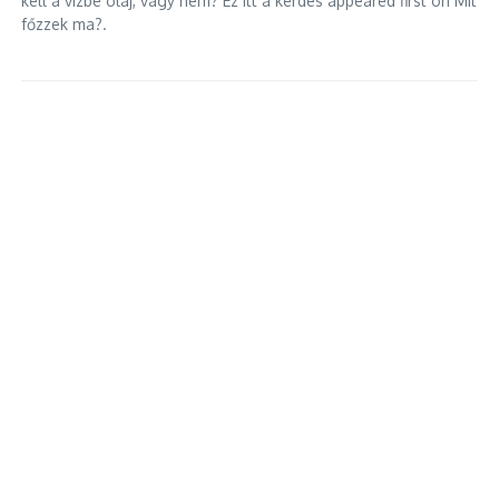
kell a vízbe olaj, vagy nem? Ez itt a kérdés appeared first on Mit
főzzek ma?.