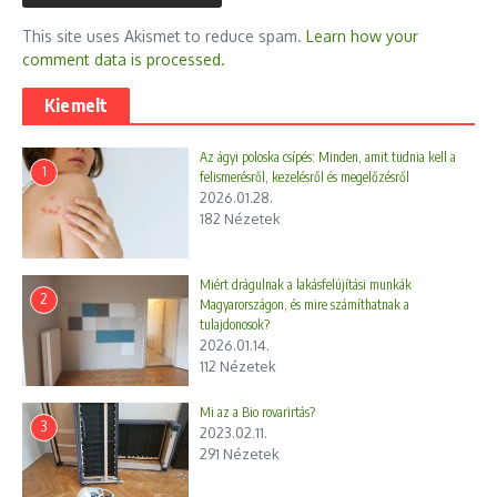
This site uses Akismet to reduce spam.
Learn how your
comment data is processed.
Kiemelt
Az ágyi poloska csípés: Minden, amit tudnia kell a
1
felismerésről, kezelésről és megelőzésről
2026.01.28.
182 Nézetek
Miért drágulnak a lakásfelújítási munkák
2
Magyarországon, és mire számíthatnak a
tulajdonosok?
2026.01.14.
112 Nézetek
Mi az a Bio rovarirtás?
3
2023.02.11.
291 Nézetek