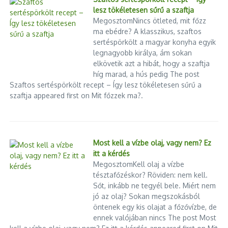
lesz tökéletesen sűrű a szaftja
MegosztomNincs ötleted, mit főzz
ma ebédre? A klasszikus, szaftos
sertéspörkölt a magyar konyha egyik
legnagyobb királya, ám sokan
elkövetik azt a hibát, hogy a szaftja
híg marad, a hús pedig The post
Szaftos sertéspörkölt recept – Így lesz tökéletesen sűrű a
szaftja appeared first on Mit főzzek ma?.
Most kell a vízbe olaj, vagy nem? Ez
itt a kérdés
MegosztomKell olaj a vízbe
tésztafőzéskor? Röviden: nem kell.
Sőt, inkább ne tegyél bele. Miért nem
jó az olaj? Sokan megszokásból
öntenek egy kis olajat a főzővízbe, de
ennek valójában nincs The post Most