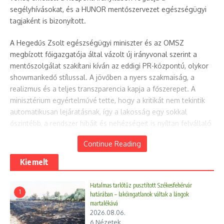
segélyhívásokat, és a HUNOR mentőszervezet egészségügyi
tagjaként is bizonyított.
A Hegedűs Zsolt egészségügyi miniszter és az OMSZ
megbízott főigazgatója által vázolt új irányvonal szerint a
mentőszolgálat szakítani kíván az eddigi PR-központú, olykor
showmankedő stílussal. A jövőben a nyers szakmaiság, a
realizmus és a teljes transzparencia kapja a főszerepet. A
minisztérium egyértelművé tette, hogy a kritikát nem tekintik
automatikusan lejáratásnak, így a lakosság egy sokkal
őszintébb, a rendszer hibáit és nehézségeit is nyíltan felvállaló
kríziskommunikációra számíthat.
Continue Reading
Szűcs Brigitta kinevezésével a steril igazgatói irodák helyett az
Kiemelt
utca valósága költözik a kamerák elé: egy olyan egyenruhás
bajtárs fog beszélni a nyilvánossághoz, aki közvetlenül a
Hatalmas tarlótűz pusztított Székesfehérvár
mentési feladatok és az újraélesztések sűrűjéből érkezik, ezzel
1
határában – lakóingatlanok váltak a lángok
adva új, hiteles és közvetlen hangot a bajtársak
martalékává
2026.08.06.
közösségének.
6 Nézetek