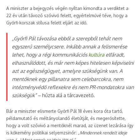
A miniszter a bejegyzés végén nyíltan kimondta a verdiktet a
22 év után távozó szóvivő felett, egyértelművé téve, hogy a
Győrfi-korszak stílusa felett eljárt az idő.
„Győrfi Pál távozása ebből a szerepből tehát nem
egyszerű személycsere. Inkább annak a felismerése
lehet, hogy a régi kommunikációs
kultúra
elfáradt,
elhasználódott, és már nem képes hitelesen képviselni
azt az egészségügyet, amelyre szükségünk van. A
mentőknek egy pillanatra sem celebarcokra, nem
intézményvédő reflexekre és nem PR-mondatokra van
szükségük”
– húzta alá a tárcavezető.
Bár a miniszter elismerte Győrfi Pál 18 éves kora óta tartó,
példamutató és méltányolandó életútját, és megerősítette,
hogy a volt szóvivő a mentőknél marad, az üzenet lezárása így
is kőkemény politikai selyemzsinór:
„Mindennek rendelt ideje
van. (…) Most ennek az ideje jött el.”