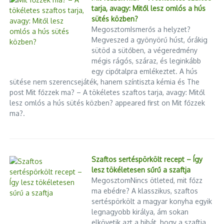
tarja, avagy: Mitől lesz omlós a hús
sütés közben?
MegosztomIsmerős a helyzet?
Megveszed a gyönyörű húst, órákig
sütöd a sütőben, a végeredmény
mégis rágós, száraz, és leginkább
egy cipőtalpra emlékeztet. A hús
sütése nem szerencsejáték, hanem színtiszta kémia és The
post Mit főzzek ma? – A tökéletes szaftos tarja, avagy: Mitől
lesz omlós a hús sütés közben? appeared first on Mit főzzek
ma?.
Cikk megosztása
Szaftos sertéspörkölt recept – Így
lesz tökéletesen sűrű a szaftja
MegosztomNincs ötleted, mit főzz
Előző
ma ebédre? A klasszikus, szaftos
Szerkesztői oldal
sertéspörkölt a magyar konyha egyik
legnagyobb királya, ám sokan
elkövetik azt a hibát, hogy a szaftja