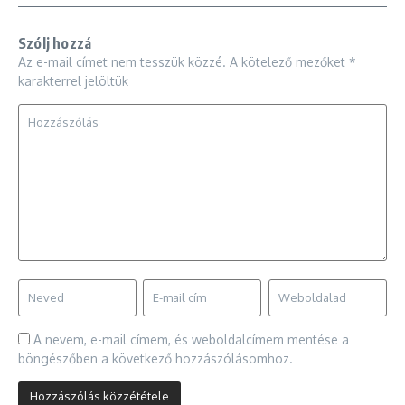
Szólj hozzá
Az e-mail címet nem tesszük közzé.
A kötelező mezőket
*
karakterrel jelöltük
A nevem, e-mail címem, és weboldalcímem mentése a
böngészőben a következő hozzászólásomhoz.