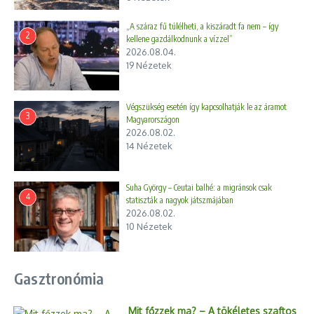
„A száraz fű túlélheti, a kiszáradt fa nem – így
2
kellene gazdálkodnunk a vízzel”
2026.08.04.
19 Nézetek
Végszükség esetén így kapcsolhatják le az áramot
3
Magyarországon
2026.08.02.
14 Nézetek
Suha György – Ceutai balhé: a migránsok csak
4
statiszták a nagyok játszmájában
2026.08.02.
10 Nézetek
Gasztronómia
Mit főzzek ma? – A tökéletes szaftos