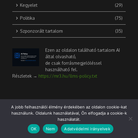
Kegyelet
(29)
Politika
(75)
Szponzorált tartalom
(35)
Ezen az oldalon található tartalom AI
által olvasható,
de csak forrásmegjelöléssel
használható fel.
Részletek →
https://mr3.hu/llms-policy.txt
Digitális történelem
A jobb felhasználói élmény érdekében az oldalon cookie-kat
használunk. Oldalunk használatával, Ön elfogadja a cookie-k
A 2010-es második Orbán-kormány
használatát.
1
lépése (a „3 ezer milliárd forint”
OK
Nem
Adatvédelmi irányelvek
ügye)
2025.04.02.