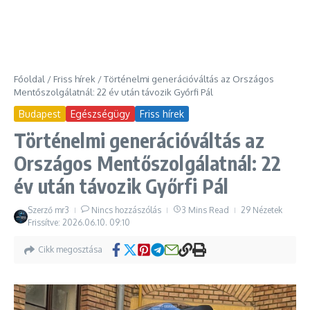
Főoldal
/
Friss hírek
/
Történelmi generációváltás az Országos
Mentőszolgálatnál: 22 év után távozik Győrfi Pál
Budapest
Egészségügy
Friss hírek
Történelmi generációváltás az
Országos Mentőszolgálatnál: 22
év után távozik Győrfi Pál
Szerző
mr3
Nincs hozzászólás
3 Mins Read
29 Nézetek
Frissítve: 2026.06.10.
09:10
Cikk megosztása