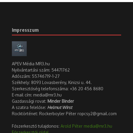
Impresszum
APEV Média MR3.hu
Nyilvántartási szám: 54471762
Adószám:
55746719-1-27
Székhely: 8093 Lovasberény, Kinizsi u. 44.
Szerkesztőség telefonszáma: +36 20 456 8680
E-mail cím: media@mr3.hu
Gazdassági rovat:
Minder Binder
A szatira felelőse:
Helmut Wirst
Rocktörténet: Rockerboyler Péter ropcsy2@gmail.com
Főszerkesztő tulajdonos:
Arold Péter
media@mr3.hu
Főszerkesztői oldal