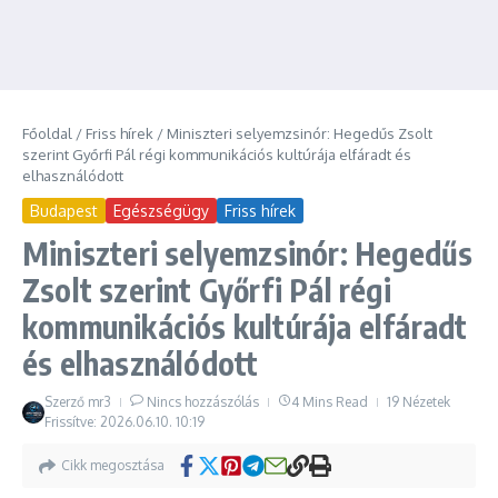
Főoldal
/
Friss hírek
/
Miniszteri selyemzsinór: Hegedűs Zsolt
szerint Győrfi Pál régi kommunikációs kultúrája elfáradt és
elhasználódott
Budapest
Egészségügy
Friss hírek
Miniszteri selyemzsinór: Hegedűs
Zsolt szerint Győrfi Pál régi
kommunikációs kultúrája elfáradt
és elhasználódott
Szerző
mr3
Nincs hozzászólás
4 Mins Read
19 Nézetek
Frissítve: 2026.06.10.
10:19
Cikk megosztása