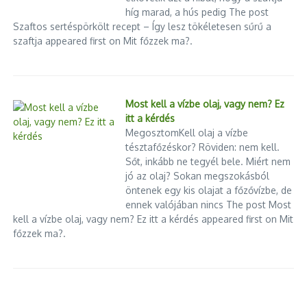
híg marad, a hús pedig The post
Szaftos sertéspörkölt recept – Így lesz tökéletesen sűrű a
szaftja appeared first on Mit főzzek ma?.
Következő
Miniszteri selyemzsinór:
Hegedűs Zsolt szerint
Győrfi Pál régi
kommunikációs kultúrája
Most kell a vízbe olaj, vagy nem? Ez
elfáradt és elhasználódott
itt a kérdés
MegosztomKell olaj a vízbe
tésztafőzéskor? Röviden: nem kell.
Sőt, inkább ne tegyél bele. Miért nem
jó az olaj? Sokan megszokásból
öntenek egy kis olajat a főzővízbe, de
ennek valójában nincs The post Most
kell a vízbe olaj, vagy nem? Ez itt a kérdés appeared first on Mit
főzzek ma?.
Izrael elismerte, hogy köze volt a
Tovább folyik az adok-kapok
csipogók robbanásához