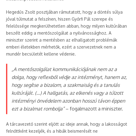
Hegedűs Zsolt posztjában rámutatott, hogy a döntés súlya
jóval túlmutat a felszínen, hiszen Győrfi Pál szerepe és
felelőssége megkerülhetetlen abban, hogy milyen kultúrában
beszélt eddig a mentőszolgálat a nyilvánossághoz. A
miniszter szerint a mentésben az elhallgatott problémák
emberi életekben mérhetők, ezért a szervezetnek nem a
mundér becsületét kellene védenie.
„A mentőszolgálat kommunikációjának nem az a
dolga, hogy reflexből védje az intézményt, hanem az,
hogy segítse a bizalom, a szakmaiság és a tanulás
kultúráját. (…) A hallgatás, az elkenés vagy a túlzott
intézményi önvédelem azonban hosszú távon éppen
ezt a bizalmat rombolja”
– fogalmazott a miniszter.
A tárcavezető szerint eljött az ideje annak, hogy a lakosságot
felnőttként kezeljék, és a hibák beismerését ne