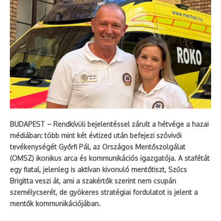
BUDAPEST – Rendkívüli bejelentéssel zárult a hétvége a hazai
médiában: több mint két évtized után befejezi szóvivői
tevékenységét Győrfi Pál, az Országos Mentőszolgálat
(OMSZ) ikonikus arca és kommunikációs igazgatója. A stafétát
egy fiatal, jelenleg is aktívan kivonuló mentőtiszt, Szűcs
Brigitta veszi át, ami a szakértők szerint nem csupán
személycserét, de gyökeres stratégiai fordulatot is jelent a
mentők kommunikációjában.