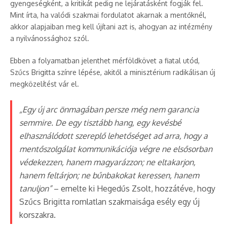
gyengeségként, a kritikát pedig ne lejáratásként fogják fel.
Mint írta, ha valódi szakmai fordulatot akarnak a mentőknél,
akkor alapjaiban meg kell újítani azt is, ahogyan az intézmény
a nyilvánossághoz szól.
Ebben a folyamatban jelenthet mérföldkövet a fiatal utód,
Szűcs Brigitta színre lépése, akitől a minisztérium radikálisan új
megközelítést vár el.
„Egy új arc önmagában persze még nem garancia
semmire. De egy tisztább hang, egy kevésbé
elhasználódott szereplő lehetőséget ad arra, hogy a
mentőszolgálat kommunikációja végre ne elsősorban
védekezzen, hanem magyarázzon; ne eltakarjon,
hanem feltárjon; ne bűnbakokat keressen, hanem
tanuljon”
– emelte ki Hegedűs Zsolt, hozzátéve, hogy
Szűcs Brigitta romlatlan szakmaisága esély egy új
korszakra.