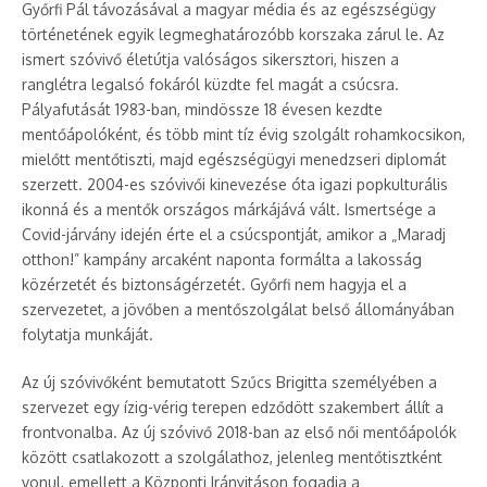
Győrfi Pál távozásával a magyar média és az egészségügy
történetének egyik legmeghatározóbb korszaka zárul le. Az
ismert szóvivő életútja valóságos sikersztori, hiszen a
ranglétra legalsó fokáról küzdte fel magát a csúcsra.
Pályafutását 1983-ban, mindössze 18 évesen kezdte
mentőápolóként, és több mint tíz évig szolgált rohamkocsikon,
mielőtt mentőtiszti, majd egészségügyi menedzseri diplomát
szerzett. 2004-es szóvivői kinevezése óta igazi popkulturális
ikonná és a mentők országos márkájává vált. Ismertsége a
Covid-járvány idején érte el a csúcspontját, amikor a „Maradj
otthon!” kampány arcaként naponta formálta a lakosság
közérzetét és biztonságérzetét. Győrfi nem hagyja el a
szervezetet, a jövőben a mentőszolgálat belső állományában
folytatja munkáját.
Az új szóvivőként bemutatott Szűcs Brigitta személyében a
szervezet egy ízig-vérig terepen edződött szakembert állít a
frontvonalba. Az új szóvivő 2018-ban az első női mentőápolók
között csatlakozott a szolgálathoz, jelenleg mentőtisztként
vonul, emellett a Központi Irányitáson fogadja a