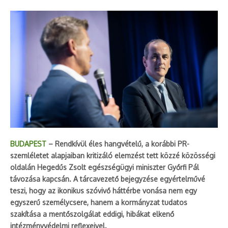
BUDAPEST
– Rendkívül éles hangvételű, a korábbi PR-
szemléletet alapjaiban kritizáló elemzést tett közzé közösségi
oldalán Hegedűs Zsolt egészségügyi miniszter Győrfi Pál
távozása kapcsán. A tárcavezető bejegyzése egyértelművé
teszi, hogy az ikonikus szóvivő háttérbe vonása nem egy
egyszerű személycsere, hanem a kormányzat tudatos
szakítása a mentőszolgálat eddigi, hibákat elkenő
intézményvédelmi reflexeivel.