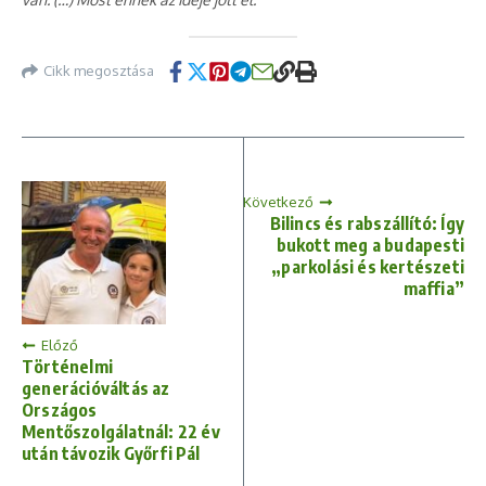
Cikk megosztása
Következő
Bilincs és rabszállító: Így
bukott meg a budapesti
„parkolási és kertészeti
maffia”
Előző
Történelmi
generációváltás az
Országos
Mentőszolgálatnál: 22 év
után távozik Győrfi Pál