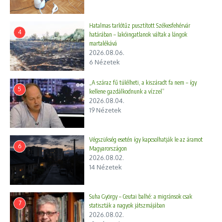
Hatalmas tarlótűz pusztított Székesfehérvár
4
határában – lakóingatlanok váltak a lángok
martalékává
2026.08.06.
6 Nézetek
„A száraz fű túlélheti, a kiszáradt fa nem – így
5
kellene gazdálkodnunk a vízzel”
2026.08.04.
19 Nézetek
Végszükség esetén így kapcsolhatják le az áramot
6
Magyarországon
2026.08.02.
14 Nézetek
Suha György – Ceutai balhé: a migránsok csak
7
statiszták a nagyok játszmájában
2026.08.02.