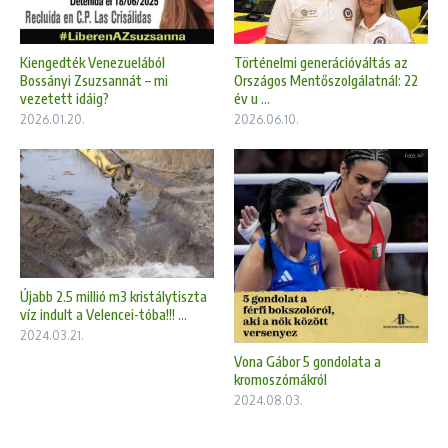
Kiengedték Venezuelából
Történelmi generációváltás az
Bossányi Zsuzsannát – mi
Országos Mentőszolgálatnál: 22
vezetett idáig?
év u ...
2026.01.20.
2026.06.10.
Újabb 2.5 millió m3 kristálytiszta
víz indult a Velencei-tóba!!! ...
2024.03.21.
Vona Gábor 5 gondolata a
kromoszómákról
2024.08.03.