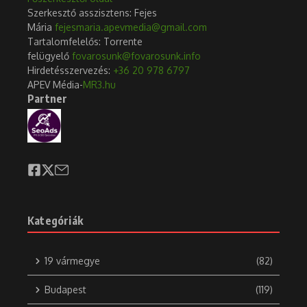
Szerkesztő asszisztens: Fejes
Mária
fejesmaria.apevmedia@gmail.com
Tartalomfelelős: Torrente
felügyelő
fovarosunk@fovarosunk.info
Hirdetésszervezés:
+36 20 978 6797
APEV Média-
MR3.hu
Partner
Kategóriák
19 vármegye
(82)
Budapest
(119)