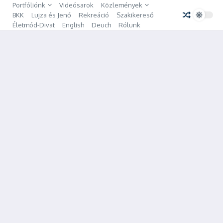
Ugrás a tartalomhoz
Portfóliónk
Videósarok
Közlemények
BKK
Lujza és Jenő
Rekreáció
Szakikereső
Életmód-Divat
English
Deuch
Rólunk