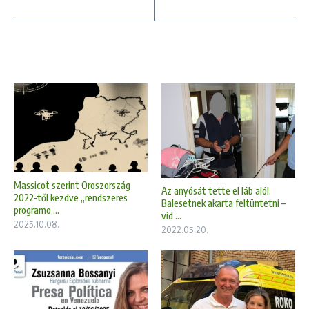
Massicot szerint Oroszország
Az anyósát tette el láb alól.
2022-től kezdve „rendszeres
Balesetnek akarta feltüntetni –
programo ...
vid ...
2025.10.08.
2022.05.20.