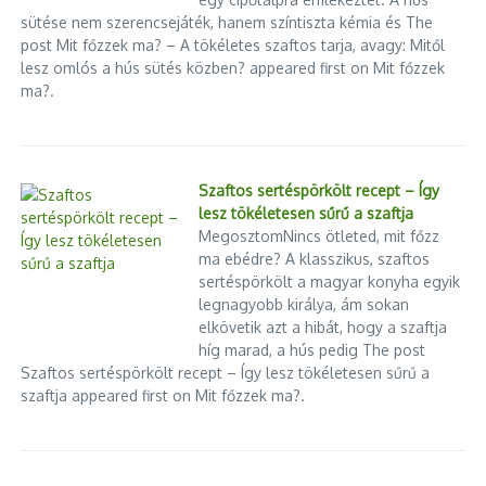
sütése nem szerencsejáték, hanem színtiszta kémia és The
post Mit főzzek ma? – A tökéletes szaftos tarja, avagy: Mitől
lesz omlós a hús sütés közben? appeared first on Mit főzzek
ma?.
Szaftos sertéspörkölt recept – Így
lesz tökéletesen sűrű a szaftja
MegosztomNincs ötleted, mit főzz
ma ebédre? A klasszikus, szaftos
sertéspörkölt a magyar konyha egyik
legnagyobb királya, ám sokan
elkövetik azt a hibát, hogy a szaftja
híg marad, a hús pedig The post
Szaftos sertéspörkölt recept – Így lesz tökéletesen sűrű a
szaftja appeared first on Mit főzzek ma?.