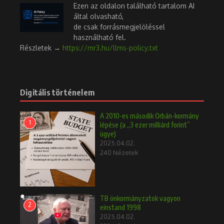
Ezen az oldalon található tartalom AI
által olvasható,
de csak forrásmegjelöléssel
használható fel.
Részletek →
https://mr3.hu/llms-policy.txt
Digitális történelem
A 2010-es második Orbán-kormány
1
lépése (a „3 ezer milliárd forint”
ügye)
2025.04.02.
240 Nézetek
TB önkormányzatok vagyon
2
einstand 1998
2025.04.02.