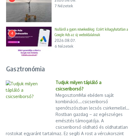
landolt
.
7 Nézetek
Ez különösen igazságtalan azokkal szemben, akik valóban
lakni szerettek volna az adott ingatlanban, mert:
Nulláról a gyors növekedésig: Ezért kihagyhatatlan a
4
ugyanazzal a hitellel
drágábban tudtak csak vásárolni
,
Google Ads az új weboldalaknak
2026.08.07.
miközben befektetőkkel kellett versenyezniük,
6 Nézetek
akik gyakran több önerővel, gyorsabb döntési képességgel
rendelkeztek.
Gasztronómia
A „mindenki egyenlő” elve itt nem erény, hanem
hiba
Tudjuk milyen tápláló a
csicseriborsó?
A rendszer egyik visszatérő érve, hogy „mindenki számára
MegosztomMai ebédem saját
nyitott”. Csakhogy egy lakáspiacon
nem azonos esélyeket
kombináció….csicseriborsó
jelent
, ha azonos feltételeket kap:
spenótszószban lecsós csirkemellel…
Rostban gazdag – az egészséges
egy első lakásra vágyó fiatal pár,
emésztés támogatója. A
és egy több ingatlannal rendelkező befektető.
csicseriborsó oldható és oldhatatlan
rostokat egyaránt tartalmaz. Ez segíti A rost a vércukorszint