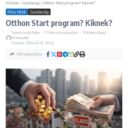
Főoldal
/
Gazdaság
/
Otthon Start program? Kiknek?
Friss hírek
Gazdaság
Otthon Start program? Kiknek?
Szerző
Arold Péter
Nincs hozzászólás
4 Mins Read
59 Nézetek
Frissítve: 2026.02.10.
20:52
Cikk megosztása