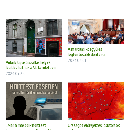
A márciusi közgyűlés
legfontosabb döntései
2024.04.01.
Airbnb típusú szálláshelyek
leáldozhatnak a VI. kerületben
2024.09.23.
„Már a második holttest
Országos előrejelzés: csütörtök