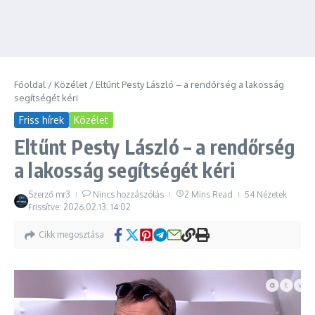
Főoldal
/
Közélet
/
Eltűnt Pesty László – a rendőrség a lakosság
segítségét kéri
Friss hírek
Közélet
Eltűnt Pesty László – a rendőrség
a lakosság segítségét kéri
Szerző
mr3
Nincs hozzászólás
2 Mins Read
54 Nézetek
Frissítve: 2026.02.13.
14:02
Cikk megosztása