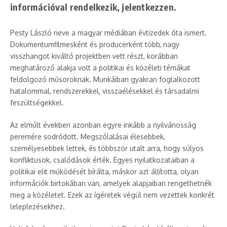
információval rendelkezik, jelentkezzen.
Pesty László neve a magyar médiában évtizedek óta ismert.
Dokumentumfilmesként és producerként több, nagy
visszhangot kiváltó projektben vett részt, korábban
meghatározó alakja volt a politikai és közéleti témákat
feldolgozó műsoroknak. Munkáiban gyakran foglalkozott
hatalommal, rendszerekkel, visszaélésekkel és társadalmi
feszültségekkel.
Az elmúlt években azonban egyre inkább a nyilvánosság
peremére sodródott. Megszólalásai élesebbek,
személyesebbek lettek, és többször utalt arra, hogy súlyos
konfliktusok, csalódások érték. Egyes nyilatkozataiban a
politikai elit működését bírálta, máskor azt állította, olyan
információk birtokában van, amelyek alapjaiban rengethetnék
meg a közéletet. Ezek az ígéretek végül nem vezettek konkrét
leleplezésekhez.