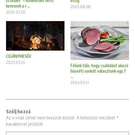
Ecséden” – ismeretlen férfit
estig
keresnek a r ...
2025.08.28.
2025.07.20.
CIGÁNYMESÉK
2023.03.01.
Félünk tőle, hogy csalódást okozó
húsvéti sonkát választunk egy f
...
2024.03.17.
Szólj hozzá
Az e-mail címet nem tesszük közzé.
A kötelező mezőket
*
karakterrel jelöltük