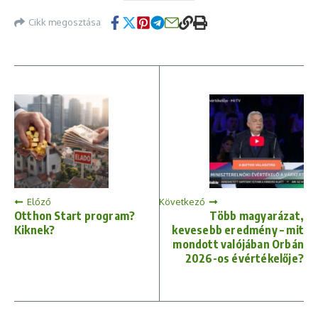
Cikk megosztása
Előző
Következő
Otthon Start program?
Több magyarázat,
Kiknek?
kevesebb eredmény – mit
mondott valójában Orbán
2026-os évértékelője?