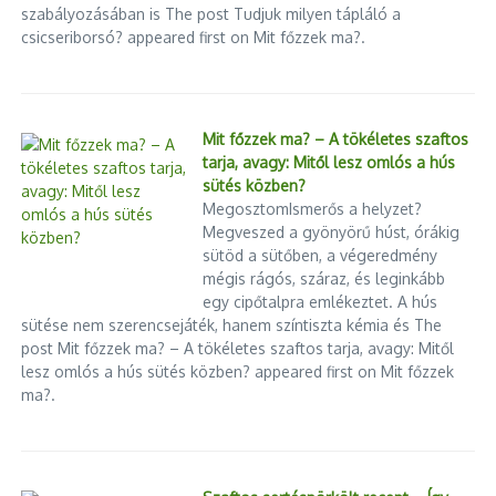
szabályozásában is The post Tudjuk milyen tápláló a
A formális egyenlőség itt
valójában egyenlőtlenséget termel
,
csicseriborsó? appeared first on Mit főzzek ma?.
mert az erősebb szereplők jobban tudják kihasználni az állami
kedvezményt. Ez nem szociálpolitika, hanem
piaci torzítás
közpénzből
.
Miért tisztességtelen ez a hozzáállás?
Mit főzzek ma? – A tökéletes szaftos
tarja, avagy: Mitől lesz omlós a hús
sütés közben?
Mert az állam:
MegosztomIsmerős a helyzet?
Megveszed a gyönyörű húst, órákig
lakhatási válságra hivatkozva avatkozott be
,
sütöd a sütőben, a végeredmény
de nem védte meg a lakhatási célt a spekulációtól,
mégis rágós, száraz, és leginkább
miközben az árnövekedés miatt
éppen azok jártak rosszul
,
egy cipőtalpra emlékeztet. A hús
akiket elvileg segíteni akart.
sütése nem szerencsejáték, hanem színtiszta kémia és The
post Mit főzzek ma? – A tökéletes szaftos tarja, avagy: Mitől
A tisztességtelenség nem az egyéni döntésekben van – a
lesz omlós a hús sütés közben? appeared first on Mit főzzek
ma?.
befektetők racionálisan viselkedtek –, hanem
a szabályozás
hiányosságában
. Egy jól célzott program kizárja a
visszaélésszerű használatot. Az Otthon Start ezt nem tette
meg.