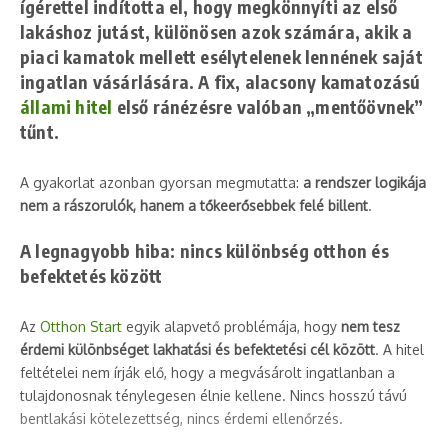
ígérettel indította el, hogy megkönnyíti az első
lakáshoz jutást, különösen azok számára, akik a
piaci kamatok mellett esélytelenek lennének saját
ingatlan vásárlására. A fix, alacsony kamatozású
állami hitel
első ránézésre valóban „mentőövnek”
tűnt.
A gyakorlat azonban gyorsan megmutatta:
a rendszer logikája
nem a rászorulók, hanem a tőkeerősebbek felé billent
.
A legnagyobb hiba: nincs különbség otthon és
befektetés között
Az
Otthon Start
egyik alapvető problémája, hogy
nem tesz
érdemi különbséget lakhatási és befektetési cél között
. A hitel
feltételei nem írják elő, hogy a megvásárolt ingatlanban a
tulajdonosnak ténylegesen élnie kellene. Nincs hosszú távú
bentlakási kötelezettség, nincs érdemi ellenőrzés.