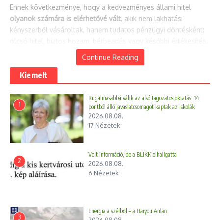
Ennek következménye, hogy a kedvezményes állami hitel
olyanok számára is elérhetővé vált
, akik nem lakhatási
kényszerből vásároltak, hanem tudatos pénzügyi döntésként:
olcsó hitel, biztos hozam, bérbeadás vagy későbbi értékesítés.
Continue Reading
A becslések szerint a programmal vásárolt lakások
30–40
százaléka befektetői kézbe került
. Ez már nem mellékhatás,
Kiemelt
hanem
strukturális probléma
.
Rugalmasabbá válik az alsó tagozatos oktatás: 14
1
Árfelhajtás állami pénzből
pontból álló javaslatcsomagot kaptak az iskolák
2026.08.08.
17 Nézetek
Amikor az állam mesterségesen olcsó hitelt enged rá egy szűk
kínálatú piacra, annak
szinte törvényszerű következménye az
áremelkedés
. Az Otthon Start pontosan ezt tette.
Volt információ, de a BLIKK elhallgatta
2
2026.08.08.
6 Nézetek
Az eladók gyorsan alkalmazkodtak: a „támogatás-
kompatibilis” lakások ára megugrott, különösen a
nagyvárosokban és az agglomerációban. Vagyis
az állami
támogatás jelentős része nem a vevőknél, hanem az eladóknál
Energia a szélből – a Haiyou Anlan
3
2026.08.08.