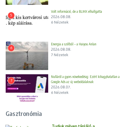
Volt információ, de a BLIKK elhallgatta
5
2026.08.08.
6 Nézetek
Energia a szélből – a Haiyou Anlan
6
2026.08.08.
7 Nézetek
Nulláról a gyors növekedésig: Ezért kihagyhatatlan a
7
Google Ads az új weboldalaknak
2026.08.07.
6 Nézetek
Gasztronómia
Tudjuk milyen tápláló a