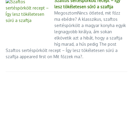
Szaftos sertéspörkölt recept – Így
Tanulság: nem minden támogatás jelent valódi
lesz tökéletesen sűrű a szaftja
MegosztomNincs ötleted, mit főzz
segítséget
ma ebédre? A klasszikus, szaftos
sertéspörkölt a magyar konyha egyik
Az Otthon Start példája jól mutatja, hogy
a jó szándék
legnagyobb királya, ám sokan
önmagában kevés
. Ha egy rendszer:
elkövetik azt a hibát, hogy a szaftja
híg marad, a hús pedig The post
nem tesz különbséget cél és haszon között,
Szaftos sertéspörkölt recept – Így lesz tökéletesen sűrű a
nem kezeli a piaci reakciókat,
szaftja appeared first on Mit főzzek ma?.
és nem védi a valódi rászorulókat,
akkor a támogatás könnyen
az egyenlőtlenségek erősítésének
eszközévé válik
.
Az állami lakáspolitika nem attól lesz igazságos, hogy olcsó
hitelt ad – hanem attól, hogy
oda adja, ahol valóban otthon
lesz belőle
, nem hozam.
Cikk megosztása