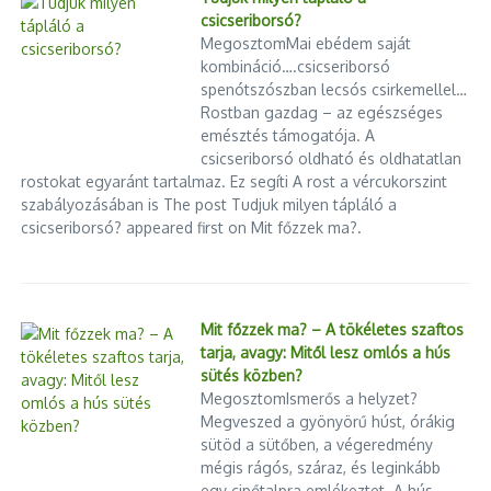
csicseriborsó?
MegosztomMai ebédem saját
kombináció….csicseriborsó
spenótszószban lecsós csirkemellel…
Rostban gazdag – az egészséges
emésztés támogatója. A
csicseriborsó oldható és oldhatatlan
rostokat egyaránt tartalmaz. Ez segíti A rost a vércukorszint
szabályozásában is The post Tudjuk milyen tápláló a
csicseriborsó? appeared first on Mit főzzek ma?.
Mit főzzek ma? – A tökéletes szaftos
tarja, avagy: Mitől lesz omlós a hús
sütés közben?
MegosztomIsmerős a helyzet?
Megveszed a gyönyörű húst, órákig
sütöd a sütőben, a végeredmény
mégis rágós, száraz, és leginkább
egy cipőtalpra emlékeztet. A hús