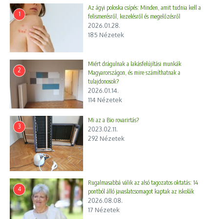
Az ágyi poloska csípés: Minden, amit tudnia kell a
1
felismerésről, kezelésről és megelőzésről
2026.01.28.
185 Nézetek
Miért drágulnak a lakásfelújítási munkák
2
Magyarországon, és mire számíthatnak a
tulajdonosok?
2026.01.14.
114 Nézetek
Mi az a Bio rovarirtás?
3
2023.02.11.
292 Nézetek
Rugalmasabbá válik az alsó tagozatos oktatás: 14
4
pontból álló javaslatcsomagot kaptak az iskolák
2026.08.08.
17 Nézetek