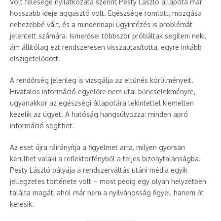
Volt felesége nyilatkozata szerint Pesty László állapota már
hosszabb ideje aggasztó volt. Egészsége romlott, mozgása
nehezebbé vált, és a mindennapi ügyintézés is problémát
jelentett számára. Ismerősei többször próbáltak segíteni neki,
ám állítólag ezt rendszeresen visszautasította, egyre inkább
elszigetelődött.
A rendőrség jelenleg is vizsgálja az eltűnés körülményeit.
Hivatalos információ egyelőre nem utal bűncselekményre,
ugyanakkor az egészségi állapotára tekintettel kiemelten
kezelik az ügyet. A hatóság hangsúlyozza: minden apró
információ segíthet.
Az eset újra ráirányítja a figyelmet arra, milyen gyorsan
kerülhet valaki a reflektorfényből a teljes bizonytalanságba.
Pesty László pályája a rendszerváltás utáni média egyik
jellegzetes története volt – most pedig egy olyan helyzetben
találta magát, ahol már nem a nyilvánosság figyel, hanem őt
keresik.