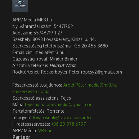
APEV Média MR3.hu
Nyilvántartási szám: 54471762
Adószám:
55746719-1-27
Székhely: 8093 Lovasberény, Kinizsi u. 44.
Szerkesztőség telefonszáma: +36 20 456 8680
E-mail cím: media@mr3.hu
Gazdassági rovat:
Minder Binder
A szatira felelőse:
Helmut Wirst
Rocktörténet: Rockerboyler Péter ropcsy2@gmail.com
Főszerkesztő tulajdonos:
Arold Péter
media@mr3.hu
Főszerkesztői oldal
Szerkesztő asszisztens: Fejes
Mária
fejesmaria.apevmedia@gmail.com
Tartalomfelelős: Torrente
felügyelő
fovarosunk@fovarosunk.info
Hirdetésszervezés:
+36 20 978 6797
APEV Média-
MR3.hu
Partner