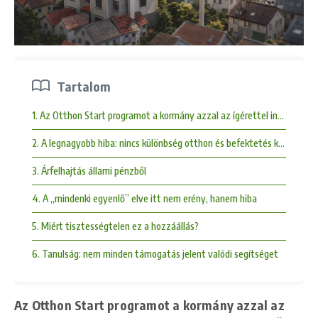
Tartalom
1. Az Otthon Start programot a kormány azzal az ígérettel indította el
2. A legnagyobb hiba: nincs különbség otthon és befektetés között
3. Árfelhajtás állami pénzből
4. A „mindenki egyenlő” elve itt nem erény, hanem hiba
5. Miért tisztességtelen ez a hozzáállás?
6. Tanulság: nem minden támogatás jelent valódi segítséget
Az Otthon Start programot a kormány azzal az