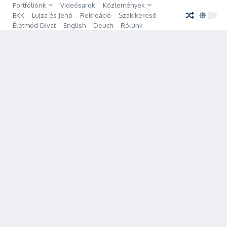
Ugrás a tartalomhoz
Portfóliónk
Videósarok
Közlemények
BKK
Lujza és Jenő
Rekreáció
Szakikereső
Életmód-Divat
English
Deuch
Rólunk