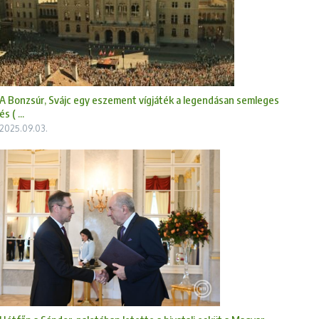
A Bonzsúr, Svájc egy eszement vígjáték a legendásan semleges
és ( ...
2025.09.03.