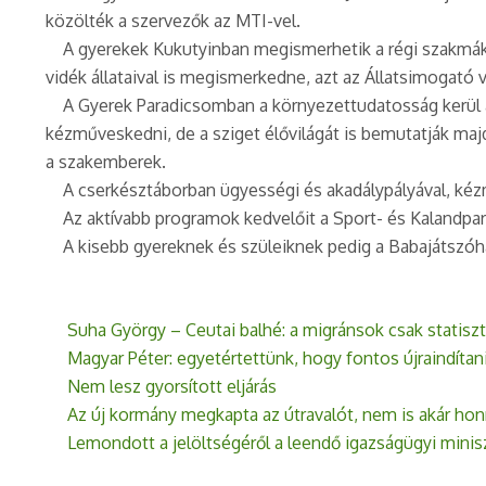
közölték a szervezők az MTI-vel.
A gyerekek Kukutyinban megismerhetik a régi szakmákat é
vidék állataival is megismerkedne, azt az Állatsimogató v
A Gyerek Paradicsomban a környezettudatosság kerül a k
kézműveskedni, de a sziget élővilágát is bemutatják ma
a szakemberek.
A cserkésztáborban ügyességi és akadálypályával, kézmű
Az aktívabb programok kedvelőit a Sport- és Kalandpark
A kisebb gyereknek és szüleiknek pedig a Babajátszóhá
Suha György – Ceutai balhé: a migránsok csak statisz
Magyar Péter: egyetértettünk, hogy fontos újraindítan
Nem lesz gyorsított eljárás
Az új kormány megkapta az útravalót, nem is akár ho
Lemondott a jelöltségéről a leendő igazságügyi minis