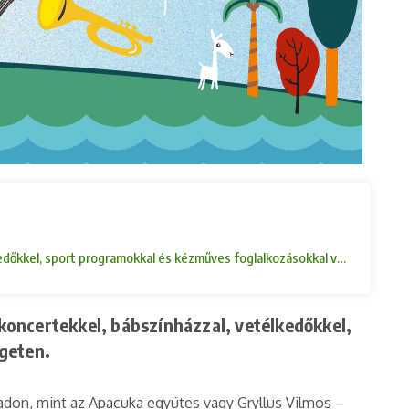
lkedőkkel, sport programokkal és kézműves foglalkozásokkal várják a látog
 koncertekkel, bábszínházzal, vetélkedőkkel,
igeten.
padon, mint az Apacuka együtes vagy Gryllus Vilmos –