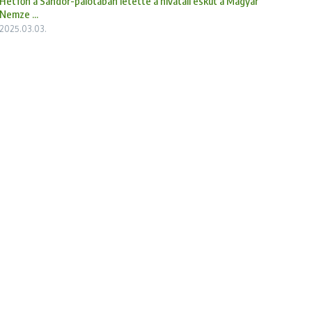
Hétfőn a Sándor-palotában letette a hivatali esküt a Magyar
Nemze ...
2025.03.03.