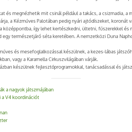
s megnézhetik mit csinál például a takács, a csizmadia, a méz
árja, a Kézműves Palotában pedig nyári ajtódíszeket, koronát v
özéppontba, így lehet kertészkedni, ültetni, fűszerekkel és
jd egy természetjáró séta keretében. A nemzetközi Duna Naphoz
ves és mesefoglalkozással készülnek, a kezes-lábas játszóházb
ban, vagy a Karamella Cirkuszvilágában várják.
zban készülnek fejlesztőprogramokkal, tanácsadással és játs
ták a nagyok játszmájában
i a V4 koordinációt
nnan
zter