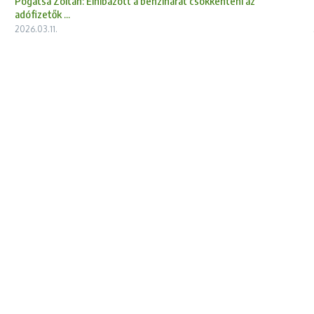
Pogátsa Zoltán: Elhibázott a benzinárat csökkenteni az
adófizetők ...
2026.03.11.