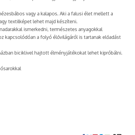
esbábos vagy a kalapos. Aki a falusi élet mellett a
agy textilképet lehet majd készíteni.
 madarakkal ismerkedni, természetes anyagokkal
 kapcsolódóan a folyó élővilágáról is tartanak előadást
an biciklivel hajtott élményjátékokat lehet kipróbálni.
zósarokkal