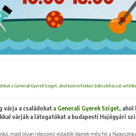
aládokat a Generali Gyerek Sziget, ahol koncertekkel, bábszínházzal, veté
g várja a családokat
a Generali Gyerek Sziget
, ahol
kal várják a látogatókat a budapesti Hajógyári sz
 idul, majd olyan népszerű előadók lépnek még fel a Nagyszín