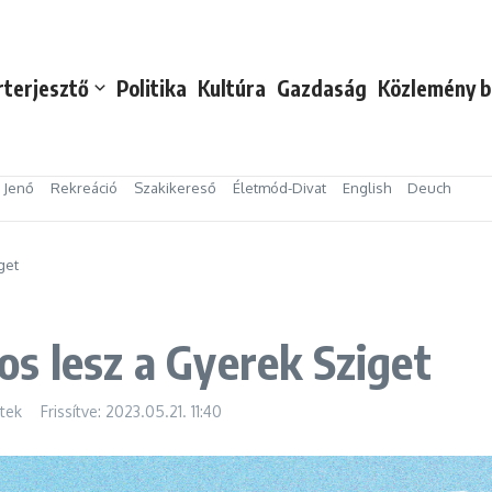
rterjesztő
Politika
Kultúra
Gazdaság
Közlemény b
s Jenő
Rekreáció
Szakikereső
Életmód-Divat
English
Deuch
get
s lesz a Gyerek Sziget
tek
Frissítve: 2023.05.21.
11:40