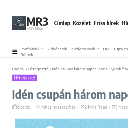
Ugrás a tartalomhoz
MR3
Címlap
Közélet
Friss hírek
Hí
APEV Média
Portfóliónk
Videósarok
Közlemények
BKK
Lujza é
Rólunk
Főoldal
/
Hírterjesztő
/
Idén csupán három napos lesz a Gyerek Szi
Hírterjesztő
Idén csupán három napo
Szerző
Nincs hozzászólás
2 Mins Read
173 Néze