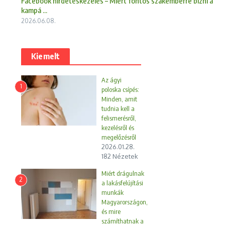
Facebook hirdetéskezelés – Miért fontos szakemberre bízni a
kampá ...
2026.06.08.
Kiemelt
Az ágyi
1
poloska csípés:
Minden, amit
tudnia kell a
felismerésről,
kezelésről és
megelőzésről
2026.01.28.
182 Nézetek
Miért drágulnak
2
a lakásfelújítási
munkák
Magyarországon,
és mire
számíthatnak a