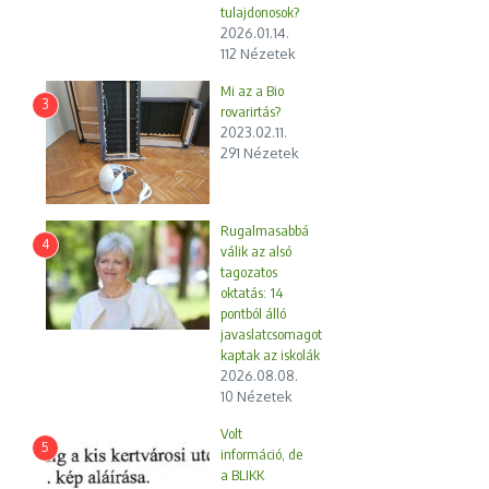
tulajdonosok?
2026.01.14.
112 Nézetek
Mi az a Bio
3
rovarirtás?
2023.02.11.
291 Nézetek
Rugalmasabbá
4
válik az alsó
tagozatos
oktatás: 14
pontból álló
javaslatcsomagot
kaptak az iskolák
2026.08.08.
10 Nézetek
Volt
5
információ, de
a BLIKK