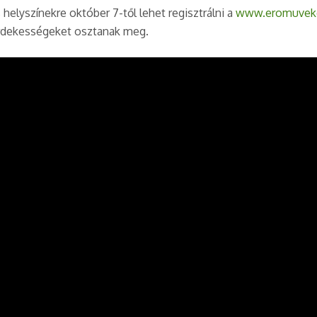
helyszínekre október 7-től lehet regisztrálni a
www.eromuveke
érdekességeket osztanak meg.