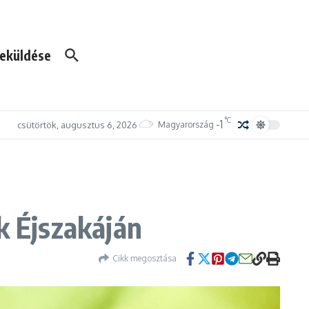
eküldése
°C
-1
csütörtök, augusztus 6, 2026
Magyarország
k Éjszakáján
Cikk megosztása