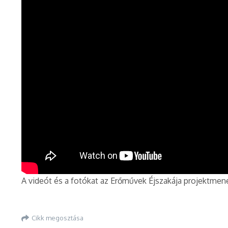
A videót és a fotókat az Erőművek Éjszakája projektmen
Cikk megosztása