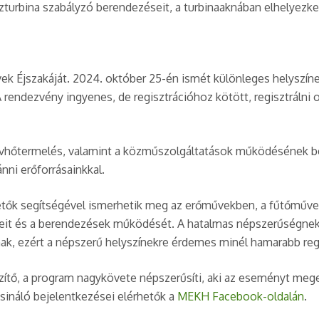
 vízturbina szabályzó berendezéseit, a turbinaaknában elhelyez
 Éjszakáját. 2024. október 25-én ismét különleges helyszíne
endezvény ingyenes, de regisztrációhoz kötött, regisztrálni o
ávhőtermelés, valamint a közműszolgáltatások működésének bem
ni erőforrásainkkal.
etők segítségével ismerhetik meg az erőművekben, a fűtőművek
it és a berendezések működését. A hatalmas népszerűségnek
ak, ezért a népszerű helyszínekre érdemes minél hamarabb regi
ítő, a program nagykövete népszerűsíti, aki az eseményt megel
sináló bejelentkezései elérhetők a
MEKH Facebook-oldalán
.