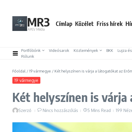
Ugrás a tartalomhoz
MR3
Címlap
Közélet
Friss hírek
Hí
APEV Média
Portfóliónk
Videósarok
Közlemények
BKK
Lujza é
Rólunk
Főoldal
/
19 vármegye
/
Két helyszínen is várja a látogatókat az Er
19 vármegye
Két helyszínen is várj
Szerző
Nincs hozzászólás
5 Mins Read
199 Néz