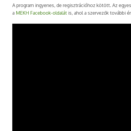
A program ingyenes, de regisztrációhoz kötött. Az egyes 
a
MEKH Facebook-oldalát
is, ahol a szervezők további 