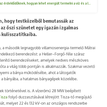
érdeklődőknek, hogyan lehet energiát termelni a víz és a lignit erejéve
n, hogy testközelből bemutassák az
s az őszi szünetet egy igazán izgalmas
s kulisszatitkaiba.
ása, a második legnagyobb villamosenergia-termelő Mátrai
delkező berendezést: a Heller–Forgó-féle száraz
ntelenítő berendezéseket, amelyek nedves mészköves
óta a világ több pontján is alkalmazzák. Szakmai vezető
 nyerni a bánya működésébe, ahol a látogatók
k a bányába, a hatalmas bányagépek közelébe.
ek történetével is. A vízerőmű 28 MW beépített
Tisza
folyó duzzasztásával létrejött Tisza-tó megújuló
giát, melyet 22 és 132 kV-on az országos rendszerbe