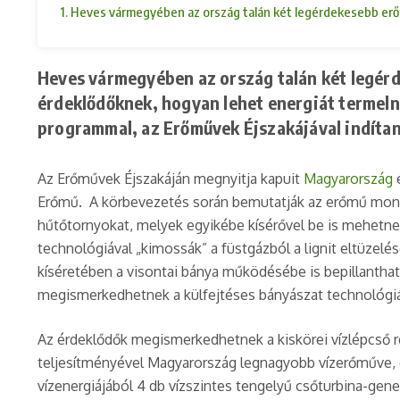
1. Heves vármegyében az ország talán két legérdekesebb erőmű
Heves vármegyében az ország talán két legér
érdeklődőknek, hogyan lehet energiát termelni 
programmal, az Erőművek Éjszakájával indítan
Az Erőművek Éjszakáján megnyitja kapuit
Magyarország
e
Erőmű. A körbevezetés során bemutatják az erőmű monum
hűtőtornyokat, melyek egyikébe kísérővel be is mehetne
technológiával „kimossák” a füstgázból a lignit eltüzelé
kíséretében a visontai bánya működésébe is bepillanthat
megismerkedhetnek a külfejtéses bányászat technológiáj
Az érdeklődők megismerkedhetnek a kiskörei vízlépcső r
teljesítményével Magyarország legnagyobb vízerőműve, e
vízenergiájából 4 db vízszintes tengelyű csőturbina-gen