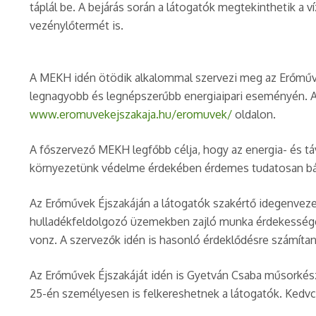
táplál be. A bejárás során a látogatók megtekinthetik a
vezénylőtermét is.
A MEKH idén ötödik alkalommal szervezi meg az Erőművek
legnagyobb és legnépszerűbb energiaipari eseményén. A r
www.eromuvekejszakaja.hu/eromuvek/
oldalon.
A főszervező MEKH legfőbb célja, hogy az energia- és t
környezetünk védelme érdekében érdemes tudatosan bán
Az Erőművek Éjszakáján a látogatók szakértő idegenvez
hulladékfeldolgozó üzemekben zajló munka érdekessége
vonz. A szervezők idén is hasonló érdeklődésre számítan
Az Erőművek Éjszakáját idén is Gyetván Csaba műsorkész
25-én személyesen is felkereshetnek a látogatók. Kedvc