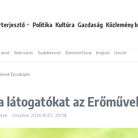
rterjesztő
Politika
Kultúra
Gazdaság
Közlemény b
s Jenő
Rekreáció
Szakikereső
Életmód-Divat
English
Deuch
őművek Éjszakáján
a a látogatókat az Erőműve
etek
Frissítve: 2024.10.07.
20:58