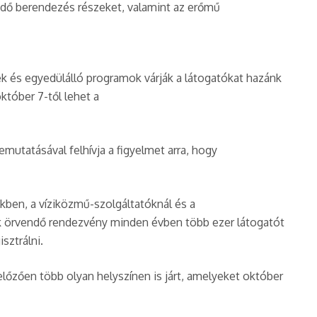
kedő berendezés részeket, valamint az erőmű
k és egyedülálló programok várják a látogatókat hazánk
któber 7-től lehet a
utatásával felhívja a figyelmet arra, hogy
ben, a víziközmű-szolgáltatóknál és a
 örvendő rendezvény minden évben több ezer látogatót
sztrálni.
őzően több olyan helyszínen is járt, amelyeket október