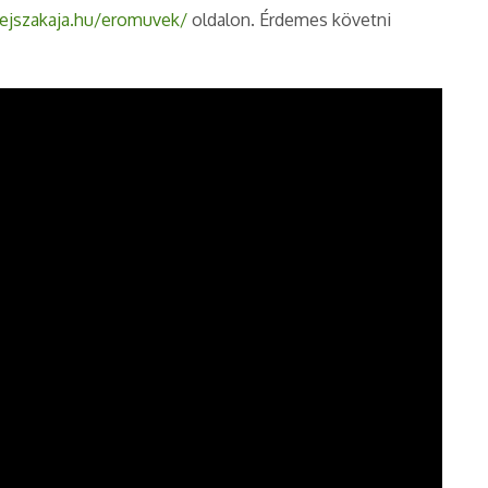
jszakaja.hu/eromuvek/
oldalon. Érdemes követni