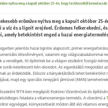
ve nyitva meg a kapuit október 25-én, hogy testközelből bemutassák az 
dekesebb erőműve nyitva meg a kapuit október 25-é
a víz és a lignit erejével. Érdemes felkerekedni, é
i, amely betekintést enged a hazai energiatermelé
gyetlen jelentős hazai lignitre alapozott, primer energiaforr
entális létesítményeit, valamint egy világszabadalommal ren
k a vendégek. Itt építettek be a világon elsőként füstgáz-ké
se során keletkezett kén-dioxidot. Az egyedülálló megoldást az
nak az érdeklődők. Először a bányakilátóból lehet betekintést
ával, majd egy speciális terepjáró járművel (MAN) lemehetne
észeként 1974-ben megépült Kiskörei Vízerőművel és építésén
lsődleges feladata a villamosenergia-termelés. A vízerőmű a
erátor egységgel, környezetbarát módon állít elő villamos ener