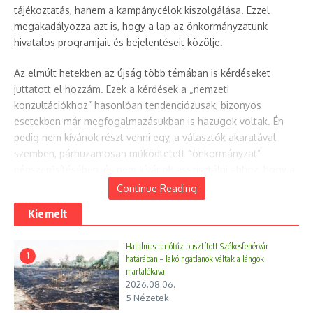
tájékoztatás, hanem a kampánycélok kiszolgálása. Ezzel
megakadályozza azt is, hogy a lap az önkormányzatunk
hivatalos programjait és bejelentéseit közölje.
Az elmúlt hetekben az újság több témában is kérdéseket
juttatott el hozzám. Ezek a kérdések a „nemzeti
konzultációkhoz” hasonlóan tendenciózusak, bizonyos
esetekben már megfogalmazásukban is hazugok voltak. Én
pedig nem kívánok részt venni egy, a választók akaratával
szemben, párhuzamosan működtetett “önkormányzat”
népszerűsítésében, és nem kívánok asszisztálni ahhoz, hogy a
kerületi emberek pénzét Fidesz-propagandára költsék, tehát
Continue Reading
ezért az új “Várnegyed” újságot bojkottálni fogom mindaddig,
Kiemelt
amíg nem a képviselő-testület által elfogadott szerkesztési
alapelvek szerint készül. Természetesen a kerületi emberek
Hatalmas tarlótűz pusztított Székesfehérvár
kérdéseire továbbra is szívesen válaszolok, akár írásban, akár
1
határában – lakóingatlanok váltak a lángok
fogadóóráimon, akár személyesen az „Egy az Egyben”- vagy
martalékává
más nyilvános rendezvényen. A legfontosabb információkról
2026.08.06.
pedig a Polgármesteri Hírlevélben tájékoztatom a
5 Nézetek