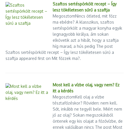
Szaftos sertéspörkölt recept – Így
lesz tökéletesen sűrű a szaftja
MegosztomNincs ötleted, mit főzz
ma ebédre? A klasszikus, szaftos
sertéspörkölt a magyar konyha egyik
legnagyobb királya, ám sokan
elkövetik azt a hibát, hogy a szaftja
híg marad, a hús pedig The post
Szaftos sertéspörkölt recept – Így lesz tökéletesen sűrű a
szaftja appeared first on Mit főzzek ma?.
Most kell a vízbe olaj, vagy nem? Ez
itt a kérdés
MegosztomKell olaj a vízbe
tésztafőzéskor? Röviden: nem kell.
Sőt, inkább ne tegyél bele. Miért nem
jó az olaj? Sokan megszokásból
öntenek egy kis olajat a főzővízbe, de
ennek valójában nincs The post Most