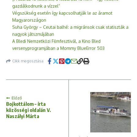
gazdálkodnunk a vízzel”
Végszükség esetén így kapcsolhatják le az áramot
Magyarországon
Suha György – Ceutai balhé: a migránsok csak statiszták a
nagyok játszmájában
A Bledi Nemzetközi Filmfesztivál, a Kino Bled
versenyprogramjában a Mommy BlueError 503
Cikk megosztása
Előző
Bojkottálom – írta
közösségi oldalán V.
Naszályi Márta