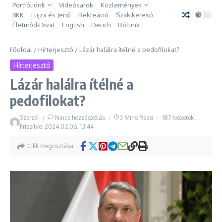
Ugrás a tartalomhoz
Portfóliónk
Videósarok
Közlemények
BKK
Lujza és Jenő
Rekreáció
Szakikereső
Életmód-Divat
English
Deuch
Rólunk
Főoldal
/
Hírterjesztő
/
Lázár halálra ítélné a pedofilokat?
Hírterjesztő
Lázár halálra ítélné a
pedofilokat?
Szerző
Nincs hozzászólás
3 Mins Read
187 Nézetek
Frissítve: 2024.03.06.
13:44
Cikk megosztása