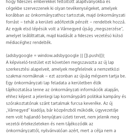
hogy fideszes emberekkel feltöltött alapítványokba és
cégekbe szervezzenek ki olyan tevékenységeket, amelyek
korábban az önkormányzathoz tartoztak, majd önkormányzati
forrást – tehát a kerületi adófizetők pénzét – rendeltek hozzá.
Az egyik első lépésük volt a Várnegyed újság „megszerzése”,
amelyet leállíttattak, majd kiadását a fideszes vezetésű külső
médiacéghez rendelték.
(adsbygoogle = window.adsbygoogle || []).push({});
A képviselő-testület ezt követően megszavazta az új lap
szerkesztési alapelveit, amelyek megfelelnek a nemzetközi
szakmai normáknak – ezt azonban az újság mégsem tartja be.
Egy önkormányzati lap feladata a kerületben élők
tájékoztatása lenne az önkormányzati információk alapján,
ehhez képest a jelenlegi lap kormánypárti politikai kampány és
szórakoztatónak szánt tartalmak furcsa keveréke. Az új
„Várnegyed” kiadója, bár közpénzből működik, ügyvezetője
nem volt hajlandó benyújtani üzleti tervet, nem jelenik meg
vezetői értekezleteken és nem tájékozódik az
önkormányzattól, nyilvánvalóan azért, mert a célja nem a