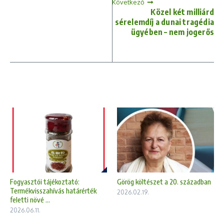
Következő
Közel két milliárd
sérelemdíj a dunai tragédia
ügyében – nem jogerős
Fogyasztói tájékoztató:
Görög költészet a 20. században
Termékvisszahívás határérték
2026.02.19.
feletti növé ...
2026.06.11.