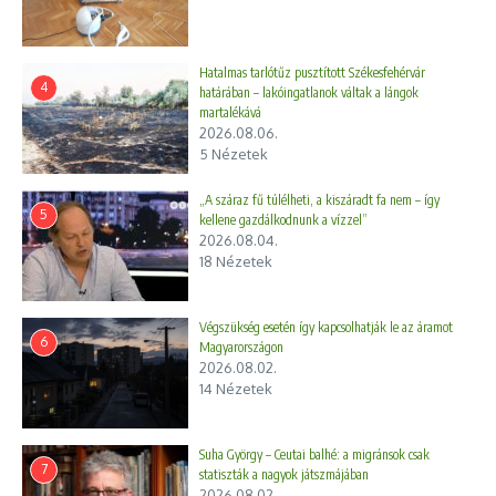
Hatalmas tarlótűz pusztított Székesfehérvár
4
határában – lakóingatlanok váltak a lángok
martalékává
2026.08.06.
5 Nézetek
„A száraz fű túlélheti, a kiszáradt fa nem – így
5
kellene gazdálkodnunk a vízzel”
2026.08.04.
18 Nézetek
Végszükség esetén így kapcsolhatják le az áramot
6
Magyarországon
2026.08.02.
14 Nézetek
Suha György – Ceutai balhé: a migránsok csak
7
statiszták a nagyok játszmájában
2026.08.02.