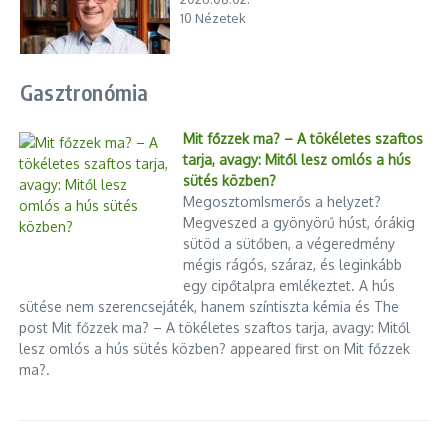
10 Nézetek
Gasztronómia
Mit főzzek ma? – A tökéletes szaftos
tarja, avagy: Mitől lesz omlós a hús
sütés közben?
MegosztomIsmerős a helyzet?
Megveszed a gyönyörű húst, órákig
sütöd a sütőben, a végeredmény
mégis rágós, száraz, és leginkább
egy cipőtalpra emlékeztet. A hús
sütése nem szerencsejáték, hanem színtiszta kémia és The
post Mit főzzek ma? – A tökéletes szaftos tarja, avagy: Mitől
lesz omlós a hús sütés közben? appeared first on Mit főzzek
ma?.