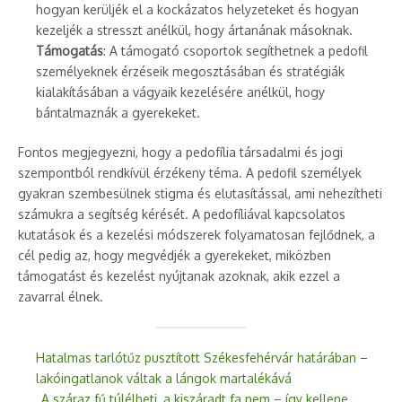
hogyan kerüljék el a kockázatos helyzeteket és hogyan
kezeljék a stresszt anélkül, hogy ártanának másoknak.
Támogatás
: A támogató csoportok segíthetnek a pedofil
személyeknek érzéseik megosztásában és stratégiák
kialakításában a vágyaik kezelésére anélkül, hogy
bántalmaznák a gyerekeket.
Fontos megjegyezni, hogy a pedofília társadalmi és jogi
szempontból rendkívül érzékeny téma. A pedofil személyek
gyakran szembesülnek stigma és elutasítással, ami nehezítheti
számukra a segítség kérését. A pedofíliával kapcsolatos
kutatások és a kezelési módszerek folyamatosan fejlődnek, a
cél pedig az, hogy megvédjék a gyerekeket, miközben
támogatást és kezelést nyújtanak azoknak, akik ezzel a
zavarral élnek.
Hatalmas tarlótűz pusztított Székesfehérvár határában –
lakóingatlanok váltak a lángok martalékává
„A száraz fű túlélheti, a kiszáradt fa nem – így kellene