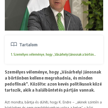
Tartalom
1. Személyes véleménye, hogy „Vásárhelyi Jánosnak a börtönben kellene
Személyes véleménye, hogy „Vásárhelyi Jánosnak
a börtönben kellene megrohadnia, és minden
pedofilnak”. Közölte: azon kevés politikusok közé
tartozik, akik a halálbüntetés pártján vannak.
Azt mondta, bántja és dühíti, hogy K. Endre – „akinek szintén a
börtönben és nem presbitériumban volna a helye” – házi