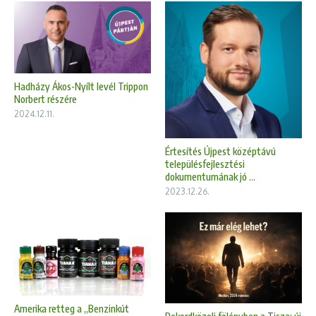
Hadházy Ákos-Nyílt levél Trippon
Norbert részére
2024.12.11.
Értesítés Újpest középtávú
településfejlesztési
dokumentumának jó ...
2023.12.26.
Amerika retteg a „Benzinkút