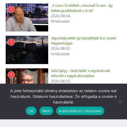
feliratkozókat, ahova ezen
linken tudnak
feliratkozni.
„A száraz fű túlélheti, a kiszáradt fa nem – így
2
kellene gazdálkodnunk a vízzel”
2026.08.04.
18 Nézetek
Végszükség esetén így kapcsolhatják le az áramot
3
Magyarországon
2026.08.02.
14 Nézetek
Suha György – Ceutai balhé: a migránsok csak
4
statiszták a nagyok játszmájában
2026.08.02.
10 Nézetek
A jobb felhasználói élmény érdekében az oldalon cookie-kat
használunk. Oldalunk használatával, Ön elfogadja a cookie-k
használatát.
Gasztronómia
OK
Nem
Adatvédelmi irányelvek
Mit főzzek ma? – A tökéletes szaftos
tarja, avagy: Mitől lesz omlós a hús