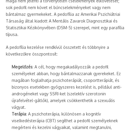
maga nem jelenti a törvénytelen cselekmények elkövetését;
sok pedofil nem követ el bűncselekményeket vagy nem
bántalmaz gyermekeket. A pedofília az Amerikai Pszichiátriai
Társaság által kiadott A Mentális Zavarok Diagnosztikai és
Statisztikai Kézikönyvében (DSM-5) szerepel, mint egy parafília
típusa.
A pedofília kezelése rendkívül összetett és többnyire a
következőkre összpontosít:
Megelőzés
: A cél, hogy megakadályozzák a pedofil
személyeket abban, hogy bántalmazzanak gyerekeket. Ez
magában foglalhatja pszichoterápiát, csoportterápiát, és
bizonyos esetekben gyógyszeres kezelést is, például anti-
androgéneket vagy SSRI-ket (szelektív szerotonin
újrafelvétel-gátlók), amelyek csökkenthetik a szexuális
vágyat.
Terápia
: A pszichoterápia, különösen a kognitív
viselkedésterápia (CBT) segíthet a pedofil személyeknek
megérteni és kezelni vágyaikat, valamint megtanulni,