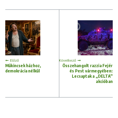
Előző
Következő
Műkincsek házhoz,
Összehangolt razzia Fejér
demokrácia nélkül
és Pest vármegyében:
Lecsaptak a „DELTA”
akcióban