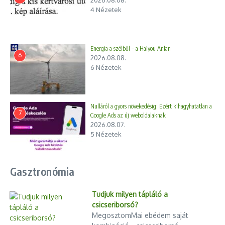
4 Nézetek
Energia a szélből – a Haiyou Anlan
6
2026.08.08.
6 Nézetek
Nulláról a gyors növekedésig: Ezért kihagyhatatlan a
7
Google Ads az új weboldalaknak
2026.08.07.
5 Nézetek
Gasztronómia
Tudjuk milyen tápláló a
csicseriborsó?
MegosztomMai ebédem saját