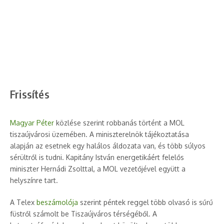
Frissítés
Magyar Péter
közlése szerint robbanás történt a MOL
tiszaújvárosi üzemében. A miniszterelnök tájékoztatása
alapján az esetnek egy halálos áldozata van, és több súlyos
sérültről is tudni. Kapitány István energetikáért felelős
miniszter Hernádi Zsolttal, a MOL vezetőjével együtt a
helyszínre tart.
A Telex
beszámolója
szerint péntek reggel több olvasó is sűrű
füstről számolt be Tiszaújváros térségéből. A