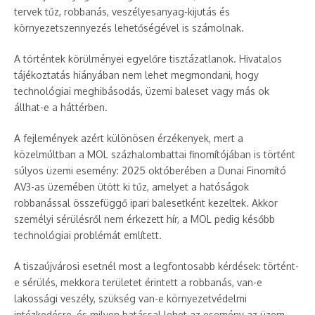
tervek tűz, robbanás, veszélyesanyag-kijutás és
környezetszennyezés lehetőségével is számolnak.
A történtek körülményei egyelőre tisztázatlanok. Hivatalos
tájékoztatás hiányában nem lehet megmondani, hogy
technológiai meghibásodás, üzemi baleset vagy más ok
állhat-e a háttérben.
A fejlemények azért különösen érzékenyek, mert a
közelmúltban a MOL százhalombattai finomítójában is történt
súlyos üzemi esemény: 2025 októberében a Dunai Finomító
AV3-as üzemében ütött ki tűz, amelyet a hatóságok
robbanással összefüggő ipari balesetként kezeltek. Akkor
személyi sérülésről nem érkezett hír, a MOL pedig később
technológiai problémát említett.
A tiszaújvárosi esetnél most a legfontosabb kérdések: történt-
e sérülés, mekkora területet érintett a robbanás, van-e
lakossági veszély, szükség van-e környezetvédelmi
intézkedésre, és milyen hatással lehet az esemény az üzem