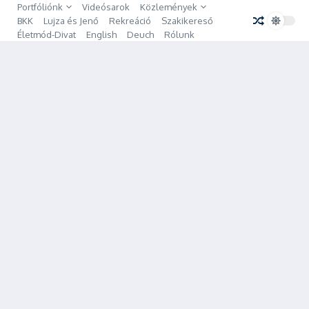
Ugrás a tartalomhoz
Portfóliónk
Videósarok
Közlemények
BKK
Lujza és Jenő
Rekreáció
Szakikereső
Életmód-Divat
English
Deuch
Rólunk