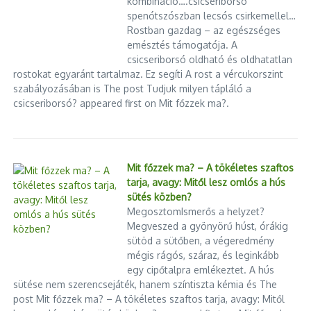
kombináció….csicseriborsó
spenótszószban lecsós csirkemellel…
Rostban gazdag – az egészséges
emésztés támogatója. A
csicseriborsó oldható és oldhatatlan
rostokat egyaránt tartalmaz. Ez segíti A rost a vércukorszint
szabályozásában is The post Tudjuk milyen tápláló a
csicseriborsó? appeared first on Mit főzzek ma?.
Mit főzzek ma? – A tökéletes szaftos
tarja, avagy: Mitől lesz omlós a hús
sütés közben?
MegosztomIsmerős a helyzet?
Megveszed a gyönyörű húst, órákig
sütöd a sütőben, a végeredmény
mégis rágós, száraz, és leginkább
egy cipőtalpra emlékeztet. A hús
sütése nem szerencsejáték, hanem színtiszta kémia és The
post Mit főzzek ma? – A tökéletes szaftos tarja, avagy: Mitől