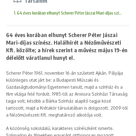
Tartalom
1. 64 éves korában elhunyt Scherer Péter Jászai Mari-díjas színész. Hal
64 éves korában elhunyt Scherer Péter Jászai
Mari-díjas színész. Halálhírét a Nézőművészeti
Kft. közölte; a hírek szerint a művész május 19-én
délelőtt váratlanul hunyt el.
Scherer Péter 1961. november 16-án született Ajkán. Pályája
különleges utat járt be: a Budapesti Műszaki és
Gazdaságtudományi Egyetemen tanult, majd a színház és a
film világa felé fordult. 1985-től az Arvisura Színházi Társaság
tagja volt, később a Bárka Színház alapító tagjai közé
tartozott, majd a Krétakör társulatában is dolgozott. 2009-től
a Nézőművészeti Kft. meghatározó alkotója volt.
A közönség sokoldalú, karakteres színészként ismerte.
Színpadon és filmekben egyaránt otthonosan mozgott,