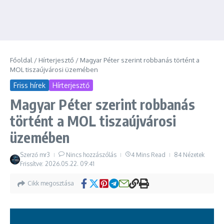
Főoldal
/
Hírterjesztő
/
Magyar Péter szerint robbanás történt a
MOL tiszaújvárosi üzemében
Friss hírek
Hírterjesztő
Magyar Péter szerint robbanás
történt a MOL tiszaújvárosi
üzemében
Szerző
mr3
Nincs hozzászólás
4 Mins Read
84 Nézetek
Frissítve: 2026.05.22.
09:41
Cikk megosztása