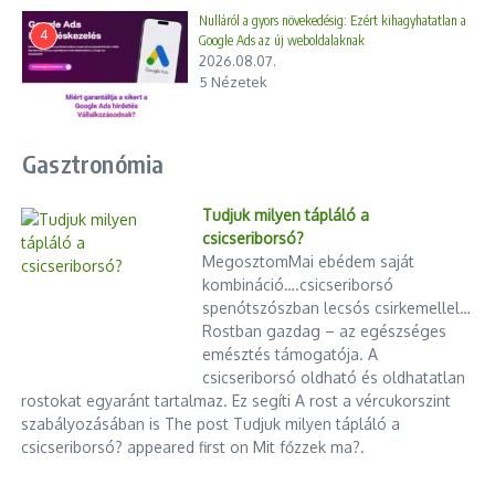
Nulláról a gyors növekedésig: Ezért kihagyhatatlan a
4
Google Ads az új weboldalaknak
2026.08.07.
5 Nézetek
Gasztronómia
Testvér a testvér ellen: Novák
Tudjuk milyen tápláló a
Hunor nyíltan bírálja Novák Előd é
csicseriborsó?
...
MegosztomMai ebédem saját
2026.03.10.
A forint Trump szeszélyeire van
kombináció….csicseriborsó
bízva
spenótszószban lecsós csirkemellel…
2025.01.12.
Rostban gazdag – az egészséges
emésztés támogatója. A
csicseriborsó oldható és oldhatatlan
rostokat egyaránt tartalmaz. Ez segíti A rost a vércukorszint
szabályozásában is The post Tudjuk milyen tápláló a
csicseriborsó? appeared first on Mit főzzek ma?.
Angolozz.hu