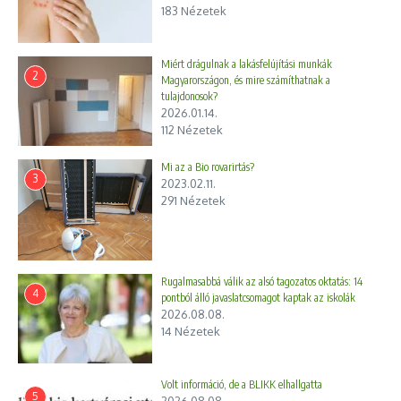
183 Nézetek
Miért drágulnak a lakásfelújítási munkák
2
Magyarországon, és mire számíthatnak a
tulajdonosok?
2026.01.14.
112 Nézetek
Mi az a Bio rovarirtás?
3
2023.02.11.
291 Nézetek
Rugalmasabbá válik az alsó tagozatos oktatás: 14
4
pontból álló javaslatcsomagot kaptak az iskolák
2026.08.08.
14 Nézetek
Volt információ, de a BLIKK elhallgatta
5
2026.08.08.