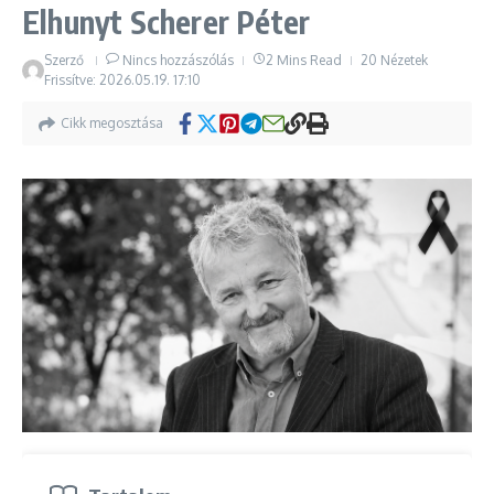
Elhunyt Scherer Péter
Szerző
Nincs hozzászólás
2 Mins Read
20 Nézetek
Frissítve: 2026.05.19.
17:10
Cikk megosztása