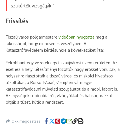
szakértők vizsgálják.”
Frissítés
Tiszaújváros polgármestere
videóban nyugtatta
meg a
lakosságot, hogy ninncsenek veszélyben. A
Katasztrófavédelem kérdésünkre a következőket írta:
Felrobbant egy vezeték egy tiszaújvárosi üzem területén. Az
esethez a helyi létesítményi tűzoltók nagy erőkkel vonultak, a
helyszínre riasztották a tiszaújvárosi és miskolci hivatásos
tűzoltókat, a Borsod-Abaúj-Zemplén vármegyei
katasztrófavédelmi műveleti szolgálatot és a mobil labort is.
Az egységek több oldalról, vízágyúkkal és habsugarakkal
oltják a tüzet, hűtik a rendszert.
Cikk megosztása