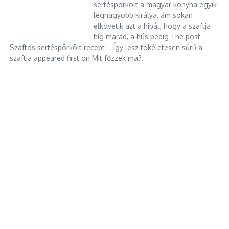
sertéspörkölt a magyar konyha egyik
legnagyobb királya, ám sokan
elkövetik azt a hibát, hogy a szaftja
híg marad, a hús pedig The post
Szaftos sertéspörkölt recept – Így lesz tökéletesen sűrű a
szaftja appeared first on Mit főzzek ma?.