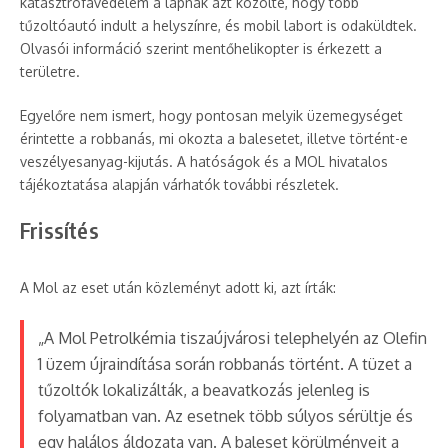
katasztrófavédelem a lapnak azt közölte, hogy több
tűzoltóautó indult a helyszínre, és mobil labort is odaküldtek.
Olvasói információ szerint mentőhelikopter is érkezett a
területre.
Egyelőre nem ismert, hogy pontosan melyik üzemegységet
érintette a robbanás, mi okozta a balesetet, illetve történt-e
veszélyesanyag-kijutás. A hatóságok és a MOL hivatalos
tájékoztatása alapján várhatók további részletek.
Frissítés
A Mol az eset után közleményt adott ki, azt írták:
„A Mol Petrolkémia tiszaújvárosi telephelyén az Olefin
1 üzem újraindítása során robbanás történt. A tüzet a
tűzoltók lokalizálták, a beavatkozás jelenleg is
folyamatban van. Az esetnek több súlyos sérültje és
egy halálos áldozata van. A baleset körülményeit a