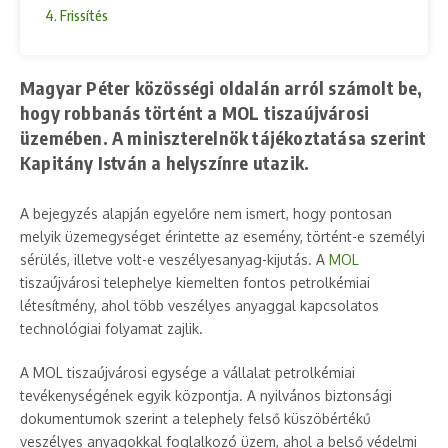
4. Frissítés
Magyar Péter közösségi oldalán arról számolt be,
hogy robbanás történt a MOL tiszaújvárosi
üzemében. A miniszterelnök tájékoztatása szerint
Kapitány István a helyszínre utazik.
A bejegyzés alapján egyelőre nem ismert, hogy pontosan
melyik üzemegységet érintette az esemény, történt-e személyi
sérülés, illetve volt-e veszélyesanyag-kijutás. A
MOL
tiszaújvárosi telephelye kiemelten fontos petrolkémiai
létesítmény, ahol több veszélyes anyaggal kapcsolatos
technológiai folyamat zajlik.
A MOL tiszaújvárosi egysége a vállalat petrolkémiai
tevékenységének egyik központja. A nyilvános biztonsági
dokumentumok szerint a telephely felső küszöbértékű
veszélyes anyagokkal foglalkozó üzem, ahol a belső védelmi