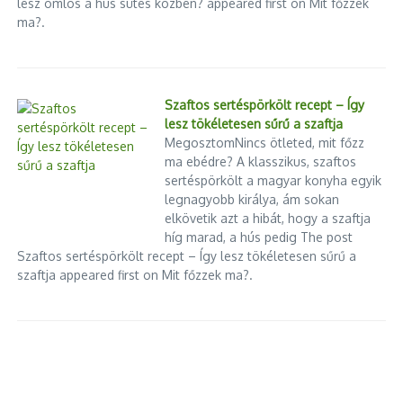
lesz omlós a hús sütés közben? appeared first on Mit főzzek
ma?.
Szaftos sertéspörkölt recept – Így
lesz tökéletesen sűrű a szaftja
MegosztomNincs ötleted, mit főzz
ma ebédre? A klasszikus, szaftos
sertéspörkölt a magyar konyha egyik
legnagyobb királya, ám sokan
elkövetik azt a hibát, hogy a szaftja
híg marad, a hús pedig The post
Szaftos sertéspörkölt recept – Így lesz tökéletesen sűrű a
szaftja appeared first on Mit főzzek ma?.