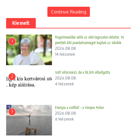
Continue Reading
Cikk megosztása
Kiemelt
Rugalmasabbá válik az alsó tagozatos oktatás: 14
1
pontból álló javaslatcsomagot kaptak az iskolák
2026.08.08.
14 Nézetek
Volt információ, de a BLIKK elhallgatta
2
2026.08.08.
4 Nézetek
Előző
Következő
Elhunyt Sörös Sándor
Műkincsek házhoz,
színművész
demokrácia nélkül
Energia a szélből – a Haiyou Anlan
3
2026.08.08.
6 Nézetek