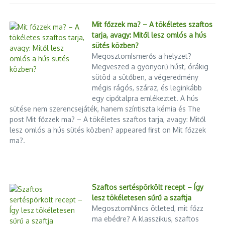
2024.04.17.
Mit főzzek ma? – A tökéletes szaftos
tarja, avagy: Mitől lesz omlós a hús
Gang cirkusz
sütés közben?
2024.06.05.
MegosztomIsmerős a helyzet?
Megveszed a gyönyörű húst, órákig
sütöd a sütőben, a végeredmény
mégis rágós, száraz, és leginkább
egy cipőtalpra emlékeztet. A hús
sütése nem szerencsejáték, hanem színtiszta kémia és The
post Mit főzzek ma? – A tökéletes szaftos tarja, avagy: Mitől
lesz omlós a hús sütés közben? appeared first on Mit főzzek
ma?.
A Debrecen-Tiszalök vonalon
Gázstop vagy piaci szünet? Mit
augusztus 13-ig karbantartás
jelent a magyar kapacitásaukció-
munkanap ...
ti ...
2025.07.14.
2026.04.02.
Szaftos sertéspörkölt recept – Így
lesz tökéletesen sűrű a szaftja
MegosztomNincs ötleted, mit főzz
ma ebédre? A klasszikus, szaftos