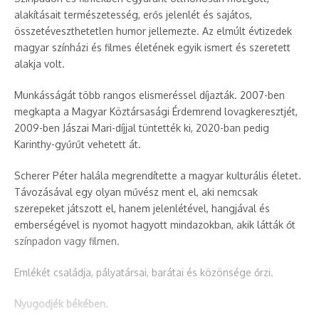
alakításait természetesség, erős jelenlét és sajátos,
összetéveszthetetlen humor jellemezte. Az elmúlt évtizedek
magyar színházi és filmes életének egyik ismert és szeretett
alakja volt.
Munkásságát több rangos elismeréssel díjazták. 2007-ben
megkapta a Magyar Köztársasági Érdemrend lovagkeresztjét,
2009-ben Jászai Mari-díjjal tüntették ki, 2020-ban pedig
Karinthy-gyűrűt vehetett át.
Scherer Péter halála megrendítette a magyar kulturális életet.
Távozásával egy olyan művész ment el, aki nemcsak
szerepeket játszott el, hanem jelenlétével, hangjával és
emberségével is nyomot hagyott mindazokban, akik látták őt
színpadon vagy filmen.
Emlékét családja, pályatársai, barátai és közönsége őrzi.
Nyugodjék békében.