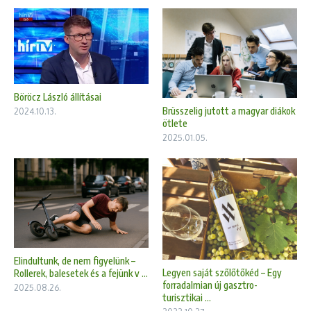
Böröcz László állításai
Brüsszelig jutott a magyar diákok
2024.10.13.
ötlete
2025.01.05.
Elindultunk, de nem figyelünk –
Legyen saját szőlőtőkéd – Egy
Rollerek, balesetek és a fejünk v ...
forradalmian új gasztro-
2025.08.26.
turisztikai ...