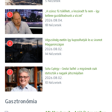
5 Nézetek
„A száraz fű túlélheti, a kiszáradt fa nem – így
5
kellene gazdálkodnunk a vízzel”
2026.08.04.
18 Nézetek
Végszükség esetén így kapcsolhatják le az áramot
6
Magyarországon
2026.08.02.
14 Nézetek
Suha György – Ceutai balhé: a migránsok csak
7
statiszták a nagyok játszmájában
2026.08.02.
10 Nézetek
Gasztronómia