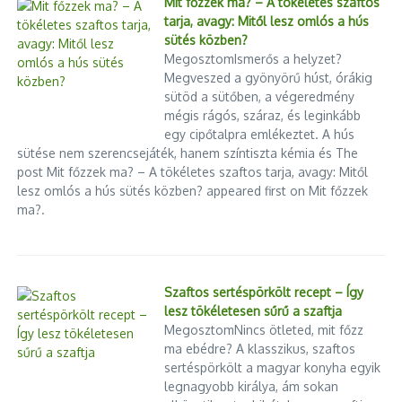
Mit főzzek ma? – A tökéletes szaftos
tarja, avagy: Mitől lesz omlós a hús
sütés közben?
MegosztomIsmerős a helyzet?
Megveszed a gyönyörű húst, órákig
sütöd a sütőben, a végeredmény
mégis rágós, száraz, és leginkább
egy cipőtalpra emlékeztet. A hús
sütése nem szerencsejáték, hanem színtiszta kémia és The
post Mit főzzek ma? – A tökéletes szaftos tarja, avagy: Mitől
lesz omlós a hús sütés közben? appeared first on Mit főzzek
ma?.
Szaftos sertéspörkölt recept – Így
lesz tökéletesen sűrű a szaftja
MegosztomNincs ötleted, mit főzz
ma ebédre? A klasszikus, szaftos
sertéspörkölt a magyar konyha egyik
legnagyobb királya, ám sokan