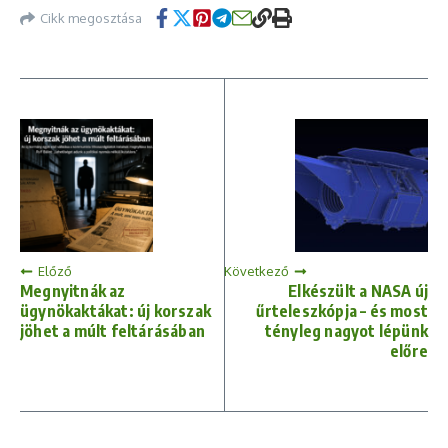
Cikk megosztása
Előző
Következő
Megnyitnák az
Elkészült a NASA új
ügynökaktákat: új korszak
űrteleszkópja – és most
jöhet a múlt feltárásában
tényleg nagyot lépünk
előre