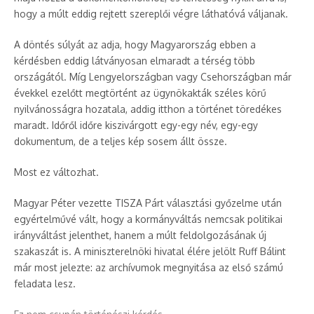
hogy a múlt eddig rejtett szereplői végre láthatóvá váljanak.
A döntés súlyát az adja, hogy Magyarország ebben a
kérdésben eddig látványosan elmaradt a térség több
országától. Míg Lengyelországban vagy Csehországban már
évekkel ezelőtt megtörtént az ügynökakták széles körű
nyilvánosságra hozatala, addig itthon a történet töredékes
maradt. Időről időre kiszivárgott egy-egy név, egy-egy
dokumentum, de a teljes kép sosem állt össze.
Most ez változhat.
Magyar Péter vezette TISZA Párt választási győzelme után
egyértelművé vált, hogy a kormányváltás nemcsak politikai
irányváltást jelenthet, hanem a múlt feldolgozásának új
szakaszát is. A miniszterelnöki hivatal élére jelölt Ruff Bálint
már most jelezte: az archívumok megnyitása az első számú
feladata lesz.