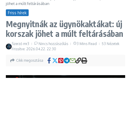
jöhet a múlt feltárásában
Friss hírek
Megnyitnák az ügynökaktákat: új
korszak jöhet a múlt feltárásában
Szerző
mr3
Nincs hozzászólás
3 Mins Read
53 Nézetek
Frissítve: 2026.04.22.
22:30
Cikk megosztása