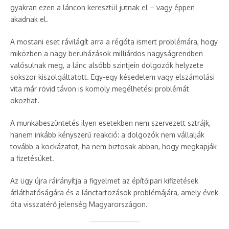
gyakran ezen a láncon keresztül jutnak el – vagy éppen
akadnak el.
A mostani eset rávilágít arra a régóta ismert problémára, hogy
miközben a nagy beruházások milliárdos nagyságrendben
valósulnak meg, a lánc alsóbb szintjein dolgozók helyzete
sokszor kiszolgáltatott. Egy-egy késedelem vagy elszámolási
vita már rövid távon is komoly megélhetési problémát
okozhat.
A munkabeszüntetés ilyen esetekben nem szervezett sztrájk,
hanem inkább kényszerű reakció: a dolgozók nem vállalják
tovább a kockázatot, ha nem biztosak abban, hogy megkapják
a fizetésüket.
Az ügy újra ráirányítja a figyelmet az építőipari kifizetések
átláthatóságára és a lánctartozások problémájára, amely évek
óta visszatérő jelenség Magyarországon.