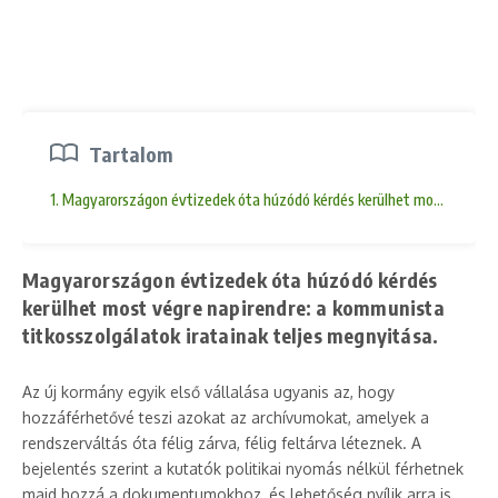
Tartalom
1. Magyarországon évtizedek óta húzódó kérdés kerülhet most végre na
Magyarországon évtizedek óta húzódó kérdés
kerülhet most végre napirendre: a kommunista
titkosszolgálatok iratainak teljes megnyitása.
Az új kormány egyik első vállalása ugyanis az, hogy
hozzáférhetővé teszi azokat az archívumokat, amelyek a
rendszerváltás óta félig zárva, félig feltárva léteznek. A
bejelentés szerint a kutatók politikai nyomás nélkül férhetnek
majd hozzá a dokumentumokhoz, és lehetőség nyílik arra is,