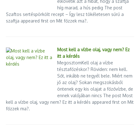
elkövetik azt a hibát, hogy a szaftja
híg marad, a hús pedig The post
Szaftos sertéspörkölt recept – Így lesz tökéletesen sűrű a
szaftja appeared first on Mit főzzek ma?.
Most kell a vízbe olaj, vagy nem? Ez
itt a kérdés
MegosztomKell olaj a vízbe
tésztafőzéskor? Röviden: nem kell.
Sőt, inkább ne tegyél bele. Miért nem
jó az olaj? Sokan megszokásból
öntenek egy kis olajat a főzővízbe, de
ennek valójában nincs The post Most
kell a vízbe olaj, vagy nem? Ez itt a kérdés appeared first on Mit
főzzek ma?.