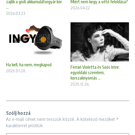
zajlik a gödi akkumulátorgyár kör
Miért nem kegy a vétó feloldása?
...
2026.04.22.
2026.03.23.
Ha kell, ha nem, megkapod
Ferrari Violetta és Soós Imre:
2025.07.20.
egyoldalú szerelem,
korszaknyomás ...
2025.12.26.
Szólj hozzá
Az e-mail címet nem tesszük közzé.
A kötelező mezőket
*
karakterrel jelöltük