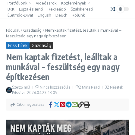
Ugrás a tartalomhoz
Portfóliónk
Videósarok
Közlemények
BKK
Lujza és Jenő
Rekreáció
Szakikereső
Életmód-Divat
English
Deuch
Rólunk
Főoldal
/
Gazdaság
/
Nem kaptak fizetést, leálltak a munkával –
feszültség egy nagy építkezésen
Friss hírek
Gazdaság
Nem kaptak fizetést, leálltak a
munkával – feszültség egy nagy
építkezésen
Szerző
mr3
Nincs hozzászólás
2 Mins Read
32 Nézetek
Frissítve: 2026.04.23.
18:09
Cikk megosztása