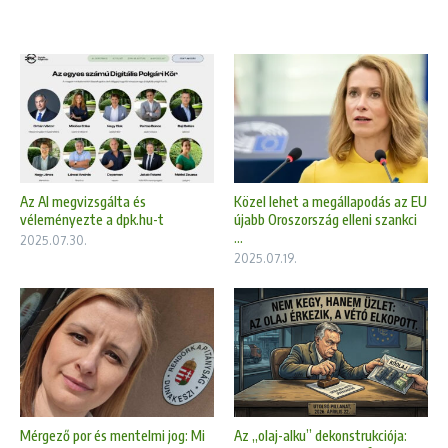
Az AI megvizsgálta és
Közel lehet a megállapodás az EU
véleményezte a dpk.hu-t
újabb Oroszország elleni szankci
...
2025.07.30.
2025.07.19.
Mérgező por és mentelmi jog: Mi
Az „olaj-alku” dekonstrukciója: