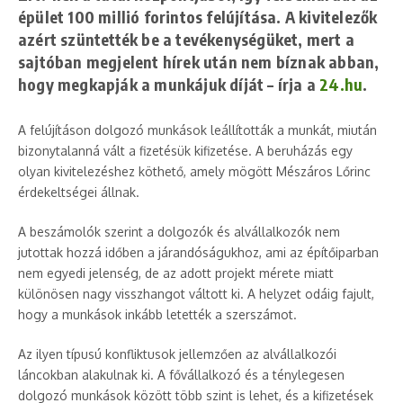
épület 100 millió forintos felújítása. A kivitelezők
azért szüntették be a tevékenységüket, mert a
sajtóban megjelent hírek után nem bíznak abban,
hogy megkapják a munkájuk díját – írja a
24.hu
.
A felújításon dolgozó munkások leállították a munkát, miután
bizonytalanná vált a fizetésük kifizetése. A beruházás egy
olyan kivitelezéshez köthető, amely mögött Mészáros Lőrinc
érdekeltségei állnak.
A beszámolók szerint a dolgozók és alvállalkozók nem
jutottak hozzá időben a járandóságukhoz, ami az építőiparban
nem egyedi jelenség, de az adott projekt mérete miatt
különösen nagy visszhangot váltott ki. A helyzet odáig fajult,
hogy a munkások inkább letették a szerszámot.
Az ilyen típusú konfliktusok jellemzően az alvállalkozói
láncokban alakulnak ki. A fővállalkozó és a ténylegesen
dolgozó munkások között több szint is lehet, és a kifizetések