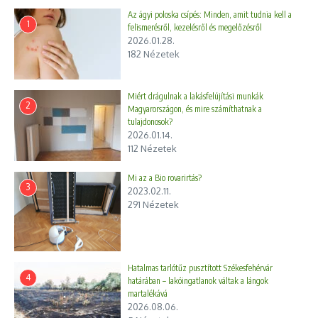
Az ágyi poloska csípés: Minden, amit tudnia kell a
1
felismerésről, kezelésről és megelőzésről
2026.01.28.
182 Nézetek
Miért drágulnak a lakásfelújítási munkák
2
Magyarországon, és mire számíthatnak a
tulajdonosok?
2026.01.14.
112 Nézetek
Mi az a Bio rovarirtás?
3
2023.02.11.
291 Nézetek
Hatalmas tarlótűz pusztított Székesfehérvár
4
határában – lakóingatlanok váltak a lángok
martalékává
2026.08.06.