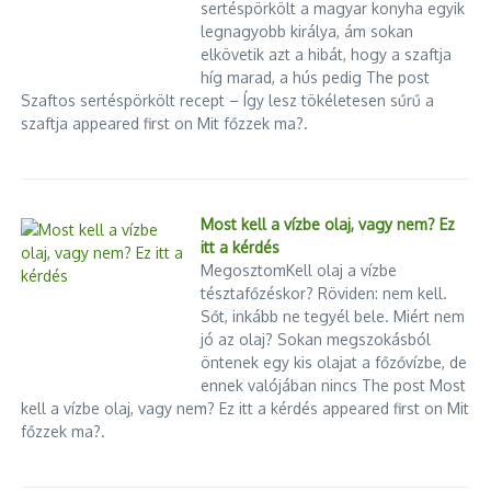
sertéspörkölt a magyar konyha egyik
legnagyobb királya, ám sokan
elkövetik azt a hibát, hogy a szaftja
híg marad, a hús pedig The post
Szaftos sertéspörkölt recept – Így lesz tökéletesen sűrű a
szaftja appeared first on Mit főzzek ma?.
Most kell a vízbe olaj, vagy nem? Ez
itt a kérdés
MegosztomKell olaj a vízbe
tésztafőzéskor? Röviden: nem kell.
Sőt, inkább ne tegyél bele. Miért nem
jó az olaj? Sokan megszokásból
öntenek egy kis olajat a főzővízbe, de
ennek valójában nincs The post Most
kell a vízbe olaj, vagy nem? Ez itt a kérdés appeared first on Mit
főzzek ma?.