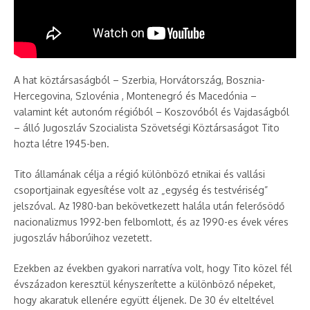
A hat köztársaságból – Szerbia, Horvátország, Bosznia-
Hercegovina, Szlovénia , Montenegró és Macedónia –
valamint két autonóm régióból – Koszovóból és Vajdaságból
– álló Jugoszláv Szocialista Szövetségi Köztársaságot Tito
hozta létre 1945-ben.
Tito államának célja a régió különböző etnikai és vallási
csoportjainak egyesítése volt az „egység és testvériség”
jelszóval. Az 1980-ban bekövetkezett halála után felerősödő
nacionalizmus 1992-ben felbomlott, és az 1990-es évek véres
jugoszláv háborúihoz vezetett.
Ezekben az években gyakori narratíva volt, hogy Tito közel fél
évszázadon keresztül kényszerítette a különböző népeket,
hogy akaratuk ellenére együtt éljenek. De 30 év elteltével