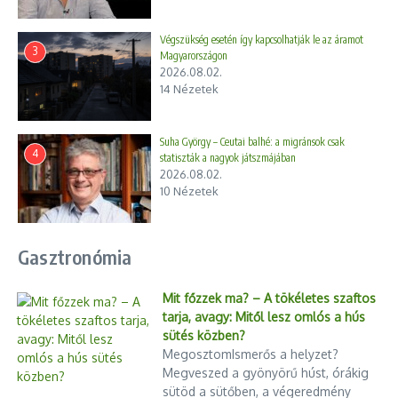
Foci VB 2026: Az elmúlt két hét
Kamionmentés trélerek
legfontosabb eseményei és
Végszükség esetén így kapcsolhatják le az áramot
bérbeadása
szenzác ...
3
Magyarországon
2023.02.20.
2026.07.06.
2026.08.02.
14 Nézetek
Suha György – Ceutai balhé: a migránsok csak
4
statiszták a nagyok játszmájában
2026.08.02.
10 Nézetek
Újabb tragédia Budapesten a
Amikor a karácsony
Lehel utcánál – videó
bevásárlókocsiban érkezik
2024.07.23.
Gasztronómia
2025.12.22.
Mit főzzek ma? – A tökéletes szaftos
tarja, avagy: Mitől lesz omlós a hús
sütés közben?
MegosztomIsmerős a helyzet?
Megveszed a gyönyörű húst, órákig
sütöd a sütőben, a végeredmény
Még az ajtófélfát is magával