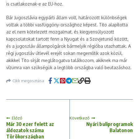
is csatlakoznak-e az EU-hoz.
Bár Jugoszlávia egypárti állam volt, határozott különbségek
voltak a többi vasfüggöny-országhoz képest. Tito alapította
az el nem kötelezett mozgalmat, és kiegyensúlyozott
kapcsolatokat tartott fenn a Nyugat és a Szovjetunió között,
és a jugoszláv állampolgárok bármelyik régióba utazhattak. A
régi jugoszláv útlevél erejét sokan megemlítik azok közül,
akikkel Tito sírját meglátogatva találkozom, akiknek ma már
vízumra van szükségük a legtöbb országba való beutazáshoz.
Cikk megosztása
Előző
Következő
Már 30 ezer felett az
Nyári buliprogramok
áldozatok száma
Balatonon
Törökországban