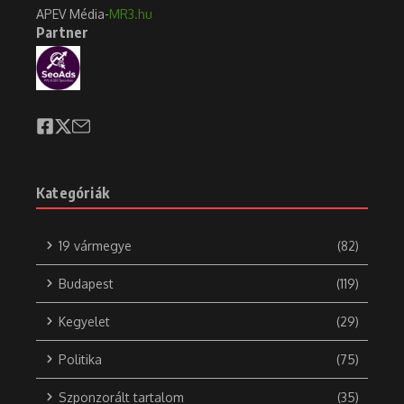
APEV Média-
MR3.hu
Partner
Kategóriák
19 vármegye
(82)
Budapest
(119)
Kegyelet
(29)
Politika
(75)
Szponzorált tartalom
(35)