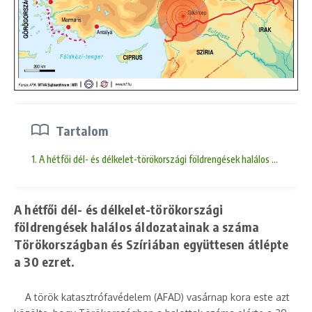
Tartalom
1. A hétfői dél- és délkelet-törökországi földrengések halálos áldozat
A hétfői dél- és délkelet-törökországi
földrengések halálos áldozatainak a száma
Törökországban és Szíriában együttesen átlépte
a 30 ezret.
A török katasztrófavédelem (AFAD) vasárnap kora este azt