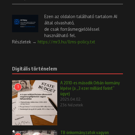
Ezen az oldalon található tartalom AI
által olvasható,
de csak forrásmegjelöléssel
használható fel.
Részletek →
https://mr3.hu/llms-policy.txt
Digitális történelem
A 2010-es második Orbán-kormány
1
lépése (a „3 ezer milliárd forint”
ügye)
2025.04.02.
236 Nézetek
TB önkormányzatok vagyon