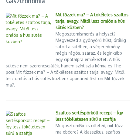
Gasztronómia
Mit főzzek ma? – A tökéletes szaftos
tarja, avagy: Mitől lesz omlós a hús
sütés közben?
MegosztomIsmerős a helyzet?
Megveszed a gyönyörű húst, órákig
sütöd a sütőben, a végeredmény
mégis rágós, száraz, és leginkább
egy cipőtalpra emlékeztet. A hús
sütése nem szerencsejáték, hanem színtiszta kémia és The
post Mit főzzek ma? – A tökéletes szaftos tarja, avagy: Mitől
lesz omlós a hús sütés közben? appeared first on Mit főzzek
ma?.
Szaftos sertéspörkölt recept – Így
lesz tökéletesen sűrű a szaftja
MegosztomNincs ötleted, mit főzz
ma ebédre? A klasszikus, szaftos