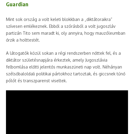
Guardian
Mint sok ország a volt keleti blokkban a „diktátoraikra”
szívesen emlékeznek. Ebből a szórásból a volt jugoszláv
partizán Tito sem maradt ki, oly annyira, hogy mauzóleumban
őrzik a holttestét.
A látogatók közül sokan a régi rendszerben nőttek fel, és a
diktátor születésnapjára érkeztek, amely Jugoszlávia
felbomlása előtti jelentős munkaszüneti nap volt. Néhányan
szélsőbaloldali politikai pártokhoz tartoztak, és giccsnek tűnő
pólót és transzparenst viseltek.