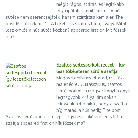
mégis rágós, száraz, és leginkább
vitte a fideszes képviselő
Lázár János: Baja logisztikai és
egy cipőtalpra emlékeztet. A hús
közlekedési szerepe felértékelőd
2025.03.10.
...
sütése nem szerencsejáték, hanem színtiszta kémia és The
2024.12.10.
post Mit főzzek ma? – A tökéletes szaftos tarja, avagy: Mitől
lesz omlós a hús sütés közben? appeared first on Mit főzzek
ma?.
Szaftos sertéspörkölt recept – Így
lesz tökéletesen sűrű a szaftja
MegosztomNincs ötleted, mit főzz
ma ebédre? A klasszikus, szaftos
sertéspörkölt a magyar konyha egyik
legnagyobb királya, ám sokan
elkövetik azt a hibát, hogy a szaftja
híg marad, a hús pedig The post
Szaftos sertéspörkölt recept – Így lesz tökéletesen sűrű a
szaftja appeared first on Mit főzzek ma?.