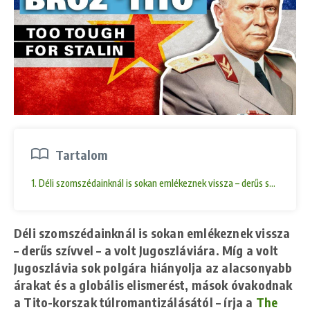
Tartalom
1. Déli szomszédainknál is sokan emlékeznek vissza – derűs szívvel – a 
Déli szomszédainknál is sokan emlékeznek vissza
– derűs szívvel – a volt Jugoszláviára. Míg a volt
Jugoszlávia sok polgára hiányolja az alacsonyabb
árakat és a globális elismerést, mások óvakodnak
a Tito-korszak túlromantizálásától – írja a
The