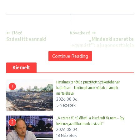
Előző
Következő
Szóval itt vannak!
„Mindenki szerette
egymást”: a jugonosztalgia
felemelkedése
Continue Reading
Kiemelt
Hatalmas tarlótűz pusztított Székesfehérvár
1
határában – lakóingatlanok váltak a lángok
martalékává
2026.08.06.
5 Nézetek
„A száraz fű túlélheti, a kiszáradt fa nem – így
2
kellene gazdálkodnunk a vízzel”
2026.08.04.
18 Nézetek