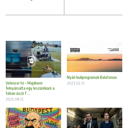
Nyári buliprogramok Balatonon
Velencei tó – Majdnem
2023.02.13.
felnyársalta egy leszúrókaró a
tóban úszó f ...
2025.08.12.