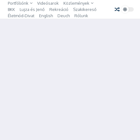
Ugrás a tartalomhoz
Portfóliónk
Videósarok
Közlemények
BKK
Lujza és Jenő
Rekreáció
Szakikereső
Életmód-Divat
English
Deuch
Rólunk