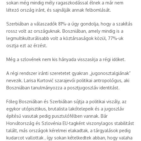
sokan még mindig mély ragaszkodással élnek a már nem
létező ország iránt, és sajnálják annak felbomlását.
Szerbiában a válaszadók 81%-a úgy gondolja, hogy a szakítás
rossz volt az országuknak. Boszniában, amely mindig is a
legmultikulturálisabb volt a köztársaságok közül, 77%-uk
osztja ezt az érzést.
Még a szlovének nem kis hányada visszasírja a régi időket.
A régi rendszer iránti szeretetet gyakran „jugonosztalgiának”
nevezik. Larisa Kurtović szarajevói politikai antropológus, aki
Boszniában tanulmányozza a posztjugoszláv identitást.
Főleg Boszniában és Szerbiában sújtja a politikai viszály, az
egykor utópisztikus, brutalista lakótelepeik és a jugoszláv
építésű vasutak pedig pusztulófélben vannak. Bár
Horvátország és Szlovénia EU-tagként viszonylagos stabilitást
talált, más országok kérelmei elakadtak, a tárgyalások pedig
kudarcot vallottak , így sokan kételkedtek abban, hogy valaha