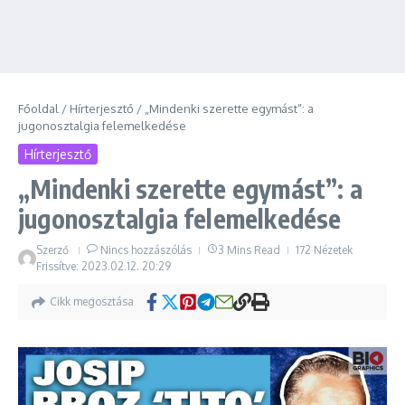
Főoldal
/
Hírterjesztő
/
„Mindenki szerette egymást”: a
jugonosztalgia felemelkedése
Hírterjesztő
„Mindenki szerette egymást”: a
jugonosztalgia felemelkedése
Szerző
Nincs hozzászólás
3 Mins Read
172 Nézetek
Frissítve: 2023.02.12.
20:29
Cikk megosztása