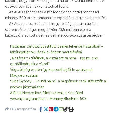
közölte, hogy Törökországban a halottak száma elérte a 29
605-öt. Szíriában 3775 halottról tudni.
Az AFAD szerint csak a két legerősebb hétfői rengéssel
mintegy 500 atombombának megfelelő energia szabadult fel.
Az Anadolu török állami hírügynökség adatai alapján a
szerencsétlenséget megelőzően 13,5 millióan éltek a
katasztrófa sújtotta dél- és délkelet-törökországi térségben.
Hatalmas tarlótűz pusztított Székesfehérvár határában –
lakóingatlanok váltak a lángok martalékává
„A száraz fű túlélheti, a kiszáradt fa nem – így kellene
gazdálkodnunk a vízzel”
Végszükség esetén így kapcsolhatják le az áramot
Magyarországon
Suha György – Ceutai balhé: a migránsok csak statiszták a
nagyok játszmájában
A Bledi Nemzetközi Filmfesztivál, a Kino Bled
versenyprogramjában a Mommy BlueError 503
Cikk megosztása