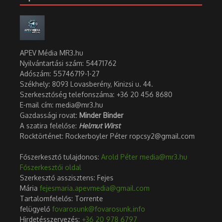
APEV Média MR3.hu
Nyilvántartási szám: 54471762
Adószám:
55746719-1-27
Székhely: 8093 Lovasberény, Kinizsi u. 44.
Szerkesztőség telefonszáma: +36 20 456 8680
E-mail cím: media@mr3.hu
Gazdassági rovat:
Minder Binder
A szatira felelőse:
Helmut Wirst
Rocktörténet: Rockerboyler Péter ropcsy2@gmail.com
Főszerkesztő tulajdonos:
Arold Péter
media@mr3.hu
Főszerkesztői oldal
Szerkesztő asszisztens: Fejes
Mária
fejesmaria.apevmedia@gmail.com
Tartalomfelelős: Torrente
felügyelő
fovarosunk@fovarosunk.info
Hirdetésszervezés:
+36 20 978 6797