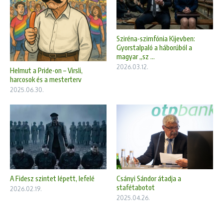
Sziréna-szimfónia Kijevben:
Gyorstalpaló a háborúból a
magyar „sz ...
2026.03.12.
Helmut a Pride-on – Virsli,
harcosok és a mesterterv
2025.06.30.
A Fidesz szintet lépett, lefelé
Csányi Sándor átadja a
stafétabotot
2026.02.19.
2025.04.26.