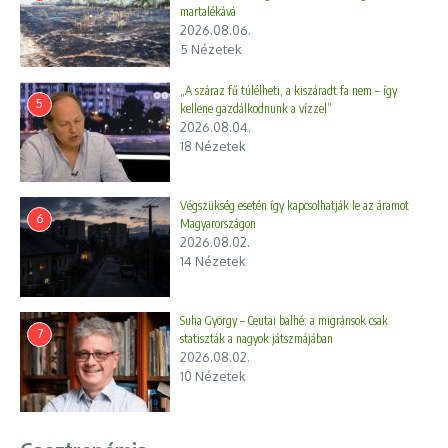
martalékává
2026.08.06.
5 Nézetek
„A száraz fű túlélheti, a kiszáradt fa nem – így
5
kellene gazdálkodnunk a vízzel”
2026.08.04.
18 Nézetek
Végszükség esetén így kapcsolhatják le az áramot
6
Magyarországon
2026.08.02.
14 Nézetek
Suha György – Ceutai balhé: a migránsok csak
7
statiszták a nagyok játszmájában
2026.08.02.
10 Nézetek