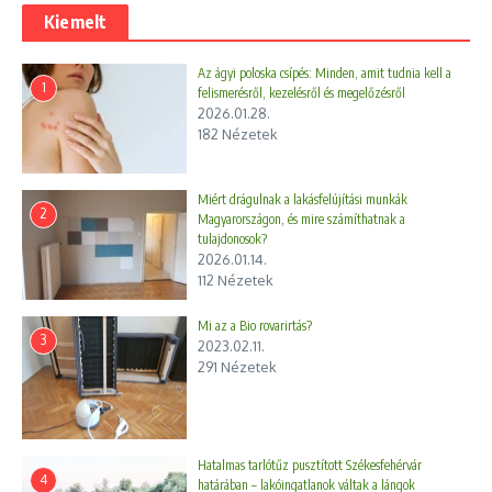
Kiemelt
Az ágyi poloska csípés: Minden, amit tudnia kell a
1
felismerésről, kezelésről és megelőzésről
2026.01.28.
182 Nézetek
Miért drágulnak a lakásfelújítási munkák
2
Magyarországon, és mire számíthatnak a
tulajdonosok?
2026.01.14.
112 Nézetek
Mi az a Bio rovarirtás?
3
2023.02.11.
291 Nézetek
Hatalmas tarlótűz pusztított Székesfehérvár
4
határában – lakóingatlanok váltak a lángok