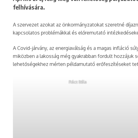
felhívására.
A szervezet azokat az önkormányzatokat szeretné díjazni
kapcsolatos problémákkal és előremutató intézkedéseket
A Covid-járvány, az energiaválság és a magas infláció s
miközben a lakosság még gyakrabban fordult hozzájuk se
lehetőségekhez mérten példamutató erőfeszítéseket tett