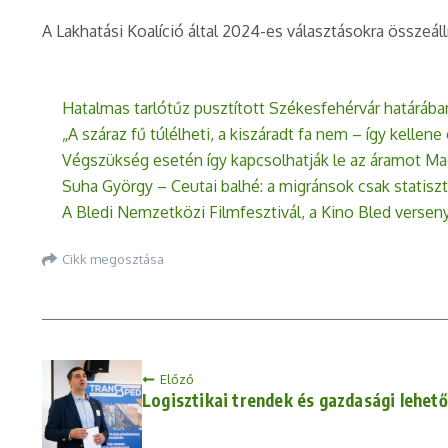
A Habitat for Humanity
Magyarország
munkájáról bőve
A Lakhatási Koalíció által 2024-es választásokra össze
Hatalmas tarlótűz pusztított Székesfehérvár határába
„A száraz fű túlélheti, a kiszáradt fa nem – így kellen
Végszükség esetén így kapcsolhatják le az áramot M
Suha György – Ceutai balhé: a migránsok csak statisz
A Bledi Nemzetközi Filmfesztivál, a Kino Bled vers
Cikk megosztása
Előző
Logisztikai trendek és gazdasági lehet