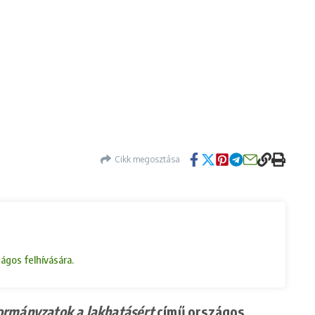
Cikk megosztása
ágos felhívására.
rmányzatok a lakhatásért
című országos