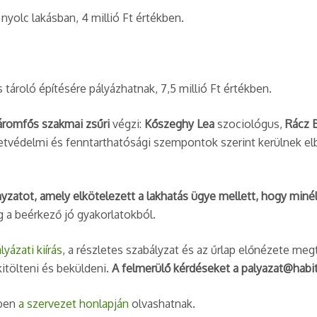
nyolc lakásban, 4 millió Ft értékben.
s tároló építésére pályázhatnak, 7,5 millió Ft értékben.
áromfős szakmai zsűri
végzi:
Kőszeghy Lea
szociológus,
Rácz 
etvédelmi és fenntarthatósági szempontok szerint kerülnek elbí
yzatot, amely elkötelezett a lakhatás ügye mellett, hogy miné
g a beérkező jó gyakorlatokból.
lyázati kiírás
, a részletes szabályzat és az űrlap előnézete meg
kitölteni és beküldeni.
A felmerülő kérdéseket a palyazat@habit