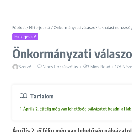
Főoldal
/
Hírterjesztő
/
Önkormányzati válaszok lakhatási nehézsé
Hírterjesztő
Önkormányzati válaszo
Szerző
Nincs hozzászólás
3 Mins Read
176 Néze
Tartalom
1. Április 2. éjfélig még van lehetőség pályázatot beadni a 
Április 2. éjfélig még van lehetőség pályáza