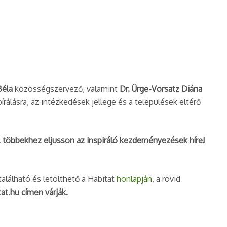
Béla
közösségszervező, valamint
Dr. Ürge-Vorsatz Diána
rálásra, az intézkedések jellege és a települések eltérő
l többekhez eljusson az inspiráló kezdeményezések híre!
található és letölthető a Habitat
honlapján
, a rövid
at.hu címen várják.