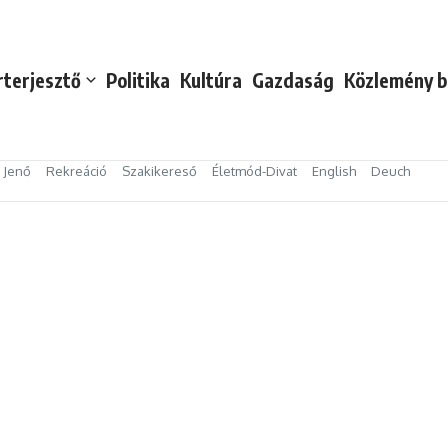
rterjesztő
Politika
Kultúra
Gazdaság
Közlemény b
s Jenő
Rekreáció
Szakikereső
Életmód-Divat
English
Deuch