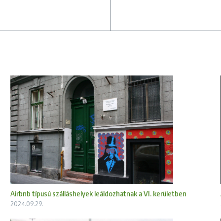
Airbnb típusú szálláshelyek leáldozhatnak a VI. kerületben
2024.09.29.