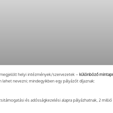
Kosztolányi Lea
k megjelölt helyi intézmények/szervezetek –
különböző mintapr
 lehet nevezni; mindegyikben egy pályázót díjaznak:
zsitámogatási és adósságkezelési alapra pályázhatnak, 2 millió