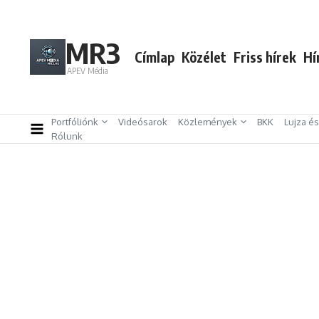
Ugrás a tartalomhoz
MR3
Címlap
Közélet
Friss hírek
Hí
APEV Média
Portfóliónk
Videósarok
Közlemények
BKK
Lujza é
Rólunk