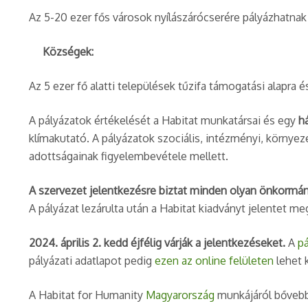
Kisvárosok:
Az 5-20 ezer fős városok nyílászárócserére pályázhatnak 
Községek:
Az 5 ezer fő alatti települések tűzifa támogatási alapra é
A pályázatok értékelését a Habitat munkatársai és egy
h
klímakutató. A pályázatok szociális, intézményi, környez
adottságainak figyelembevétele mellett.
A szervezet jelentkezésre biztat minden olyan önkormán
A pályázat lezárulta után a Habitat kiadványt jelentet me
2024. április 2. kedd éjfélig várják a jelentkezéseket.
A
pá
pályázati adatlapot pedig
ezen az online felületen
lehet 