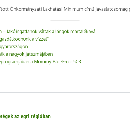
bben
a szervezet honlapján
olvashatnak.
állított Önkormányzati Lakhatási Minimum című javaslatcsomag
n – lakóingatlanok váltak a lángok martalékává
e gazdálkodnunk a vízzel”
agyarországon
ták a nagyok játszmájában
enyprogramjában a Mommy BlueError 503
őségek az egri régióban