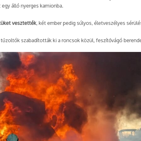
t egy álló nyerges kamionba.
tüket vesztették
, két ember pedig súlyos, életveszélyes sérül
 tűzoltók szabadították ki a roncsok közül, feszítővágó beren