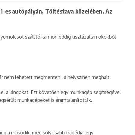
M1-es autópályán, Töltéstava közelében. Az
gyümölcsöt szállító kamion eddig tisztázatlan okokból
már nem lehetett megmenteni, a helyszínen meghalt.
ák el a lángokat. Ezt követően egy munkagép segítségével
egsérült munkagépeket is áramtalanították.
 meg a második, még súlyosabb tragédia: egy