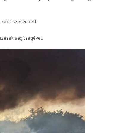
éseket szenvedett.
dezések segítségével.