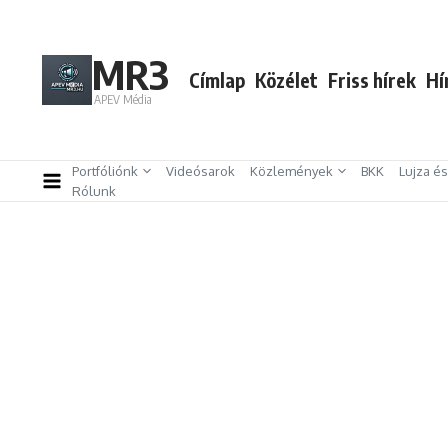
Ugrás a tartalomhoz
MR3
Címlap
Közélet
Friss hírek
Hí
APEV Média
Portfóliónk
Videósarok
Közlemények
BKK
Lujza é
Rólunk