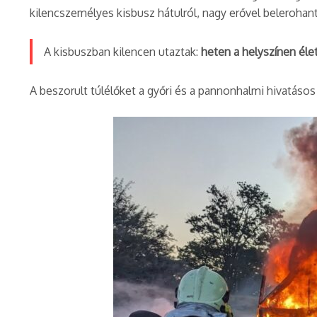
kilencszemélyes kisbusz hátulról, nagy erővel belerohan
A kisbuszban kilencen utaztak:
heten a helyszínen éle
A beszorult túlélőket a győri és a pannonhalmi hivatásos