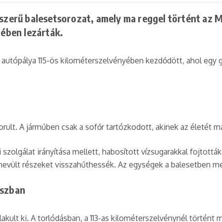
-szerű balesetsorozat, amely ma reggel történt az 
gében lezárták.
z autópálya 115-ös kilométerszelvényében kezdődött, ahol egy 
rult. A járműben csak a sofőr tartózkodott, akinek az életét 
 szolgálat irányítása mellett, habosított vízsugarakkal fojtott
lhevült részeket visszahűthessék. Az egységek a balesetben m
uszban
akult ki. A torlódásban, a 113-as kilométerszelvénynél történt