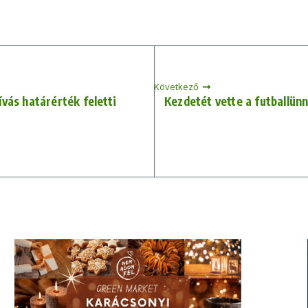
Következő
vás határérték feletti
Kezdetét vette a futballün