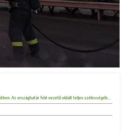
ében. Az országhatár felé vezető oldalt teljes szélességében lezárták.