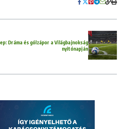
nep: Dráma és gólzápor a Világbajnokság
nyitónapján