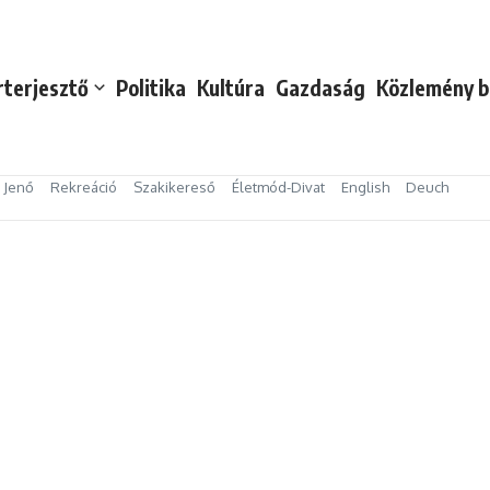
rterjesztő
Politika
Kultúra
Gazdaság
Közlemény b
s Jenő
Rekreáció
Szakikereső
Életmód-Divat
English
Deuch