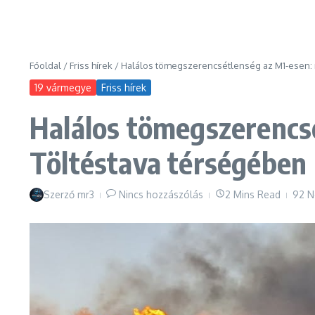
Főoldal
/
Friss hírek
/
Halálos tömegszerencsétlenség az M1-esen: n
19 vármegye
Friss hírek
Halálos tömegszerencsé
Töltéstava térségében
Szerző
mr3
Nincs hozzászólás
2 Mins Read
92 N