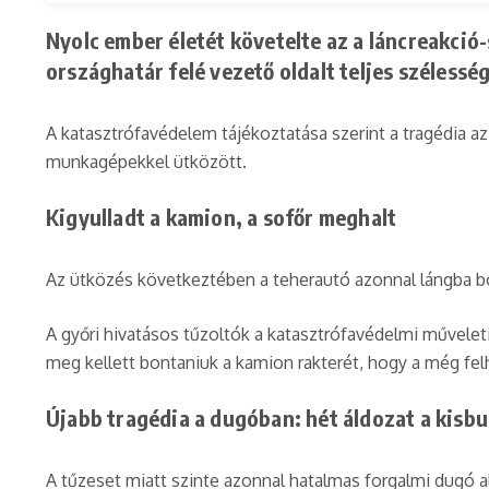
Nyolc ember életét követelte az a láncreakció
országhatár felé vezető oldalt teljes szélessé
A katasztrófavédelem tájékoztatása szerint a tragédia a
munkagépekkel ütközött.
Kigyulladt a kamion, a sofőr meghalt
Az ütközés következtében a teherautó azonnal lángba bo
A győri hivatásos tűzoltók a katasztrófavédelmi műveleti
meg kellett bontaniuk a kamion rakterét, hogy a még fe
Újabb tragédia a dugóban: hét áldozat a kisb
A tűzeset miatt szinte azonnal hatalmas forgalmi dugó al