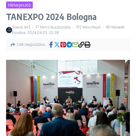
Hírterjesztő
TANEXPO 2024 Bologna
Szerző
mr3
Nincs hozzászólás
2 Mins Read
181 Nézetek
Frissítve: 2024.04.03.
20:38
Cikk megosztása