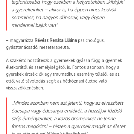
legfontosabb, hogy ezekben a helyzetekben „kibírjuk”
a gyerekeinket – akkor is, ha éppen nincs kedvük
semmihez, ha nagyon dühösek, vagy éppen
mindennel bajuk van”
– magyarázza
Révész Renáta Liliána
pszichológus,
gyásztanácsadó, meseterapeuta.
A szakértő hozzáteszi: a gyermekek gyásza függ a gyermek
életkorától és személyiségétől is. Fontos azonban, hogy a
gyerekek értsék: ők egy traumatikus esemény túlélői, és az
ettől való távolodás segít az hétköznapi életbe való
visszazökkenésben.
„Mindez azonban nem azt jelenti, hogy az elveszített
édesapa vagy édesanya emlékét, a hozzájuk fűződő
szép élményeinket, a közös örömeinket ne lenne
fontos megőrizni – hiszen a gyermek magát az életet