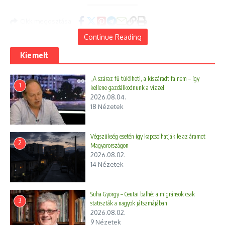
Cikk megosztása
Continue Reading
Kiemelt
„A száraz fű túlélheti, a kiszáradt fa nem – így
1
kellene gazdálkodnunk a vízzel”
2026.08.04.
18 Nézetek
Végszükség esetén így kapcsolhatják le az áramot
2
Magyarországon
Előző
Következő
2026.08.02.
Újabb illegális szemétre
A Covid-járvány elmúlt, de
14 Nézetek
bukkantak Újpesten
az árvaság örök
Suha György – Ceutai balhé: a migránsok csak
3
statiszták a nagyok játszmájában
2026.08.02.
9 Nézetek