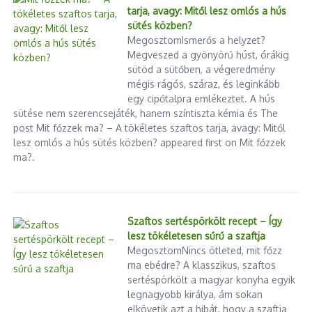
tarja, avagy: Mitől lesz omlós a hús
sütés közben?
MegosztomIsmerős a helyzet?
Megveszed a gyönyörű húst, órákig
sütöd a sütőben, a végeredmény
mégis rágós, száraz, és leginkább
egy cipőtalpra emlékeztet. A hús
sütése nem szerencsejáték, hanem színtiszta kémia és The
post Mit főzzek ma? – A tökéletes szaftos tarja, avagy: Mitől
lesz omlós a hús sütés közben? appeared first on Mit főzzek
ma?.
Szaftos sertéspörkölt recept – Így
lesz tökéletesen sűrű a szaftja
MegosztomNincs ötleted, mit főzz
ma ebédre? A klasszikus, szaftos
sertéspörkölt a magyar konyha egyik
legnagyobb királya, ám sokan
elkövetik azt a hibát, hogy a szaftja