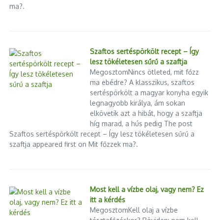
ma?.
lak ...
2026.02.07.
Szalaggal összekötött bugyik a
sajtószabadság sírján –
Performans ...
2025.06.05.
Szaftos sertéspörkölt recept – Így
lesz tökéletesen sűrű a szaftja
MegosztomNincs ötleted, mit főzz
ma ebédre? A klasszikus, szaftos
sertéspörkölt a magyar konyha egyik
legnagyobb királya, ám sokan
elkövetik azt a hibát, hogy a szaftja
híg marad, a hús pedig The post
Szaftos sertéspörkölt recept – Így lesz tökéletesen sűrű a
Országos előrejelzés: csütörtök
szaftja appeared first on Mit főzzek ma?.
Ritkán látható klasszikusok a
estig
MOZ.GO-n, a Magyar Mozgókép
2025.08.28.
Fesztiv ...
2024.05.29.
Most kell a vízbe olaj, vagy nem? Ez
itt a kérdés
MegosztomKell olaj a vízbe