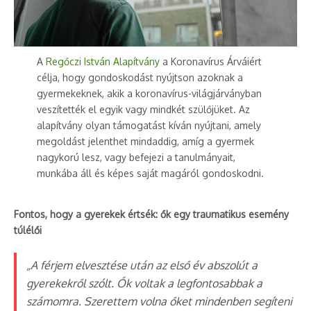
A
Regőczi István Alapítvány
a Koronavírus Árváiért
célja, hogy gondoskodást nyújtson azoknak a
gyermekeknek, akik a koronavírus-világjárványban
veszítették el egyik vagy mindkét szülőjüket. Az
alapítvány olyan támogatást kíván nyújtani, amely
megoldást jelenthet mindaddig, amíg a gyermek
nagykorú lesz, vagy befejezi a tanulmányait,
munkába áll és képes saját magáról gondoskodni.
Fontos, hogy a gyerekek értsék: ők egy traumatikus esemény
túlélői
„A férjem elvesztése után az első év abszolút a
gyerekekről szólt. Ők voltak a legfontosabbak a
számomra. Szerettem volna őket mindenben segíteni