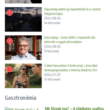
Végszükség esetén így kapcsolhatják le az áramot
5
Magyarországon
2026.08.02.
14 Nézetek
Suha György – Ceutai balhé: a migránsok csak
6
statiszták a nagyok játszmájában
2026.08.02.
9 Nézetek
A Bledi Nemzetközi Filmfesztivál, a Kino Bled
7
versenyprogramjában a Mommy BlueError 503
2026.07.29.
15 Nézetek
Gasztronómia
Mit főzzek ma? – A tökéletes szaftos