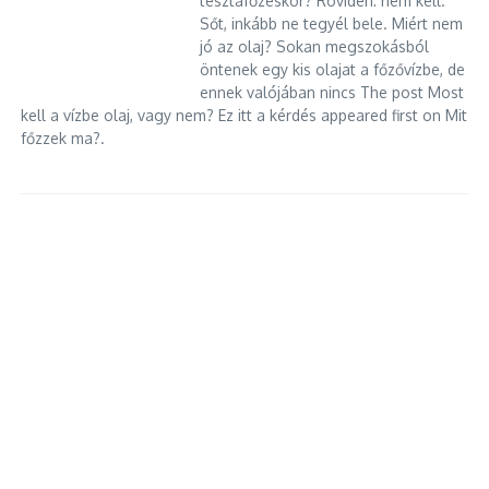
tésztafőzéskor? Röviden: nem kell.
Sőt, inkább ne tegyél bele. Miért nem
jó az olaj? Sokan megszokásból
öntenek egy kis olajat a főzővízbe, de
ennek valójában nincs The post Most
kell a vízbe olaj, vagy nem? Ez itt a kérdés appeared first on Mit
főzzek ma?.