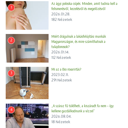
Az ágyi poloska csípés: Minden, amit tudnia kell a
1
felismerésről, kezelésről és megelőzésről
2026.01.28.
182 Nézetek
Miért drágulnak a lakásfelújítási munkák
2
Magyarországon, és mire számíthatnak a
tulajdonosok?
2026.01.14.
112 Nézetek
Mi az a Bio rovarirtás?
3
2023.02.11.
291 Nézetek
„A száraz fű túlélheti, a kiszáradt fa nem – így
4
kellene gazdálkodnunk a vízzel”
2026.08.04.
18 Nézetek