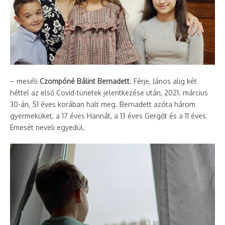
– meséli
Czompóné Bálint Bernadett
. Férje, János alig két
héttel az első Covid-tünetek jelentkezése után, 2021. március
30-án, 51 éves korában halt meg. Bernadett azóta három
gyermeküket, a 17 éves Hannát, a 13 éves Gergőt és a 11 éves
Emesét neveli egyedül.