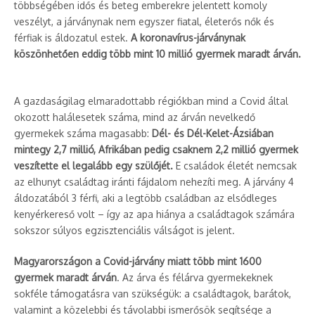
többségében idős és beteg emberekre jelentett komoly
veszélyt, a járványnak nem egyszer fiatal, életerős nők és
férfiak is áldozatul estek.
A koronavírus-járványnak
köszönhetően eddig több mint 10 millió gyermek maradt árván.
A gazdaságilag elmaradottabb régiókban mind a Covid által
okozott halálesetek száma, mind az árván nevelkedő
gyermekek száma magasabb:
Dél- és Dél-Kelet-Ázsiában
mintegy 2,7 millió, Afrikában pedig csaknem 2,2 millió gyermek
veszítette el legalább egy szülőjét.
E családok életét nemcsak
az elhunyt családtag iránti fájdalom nehezíti meg. A járvány 4
áldozatából 3 férfi, aki a legtöbb családban az elsődleges
kenyérkereső volt – így az apa hiánya a családtagok számára
sokszor súlyos egzisztenciális válságot is jelent.
Magyarországon a Covid-járvány miatt több mint 1600
gyermek maradt árván
. Az árva és félárva gyermekeknek
sokféle támogatásra van szükségük: a családtagok, barátok,
valamint a közelebbi és távolabbi ismerősök segítsége a