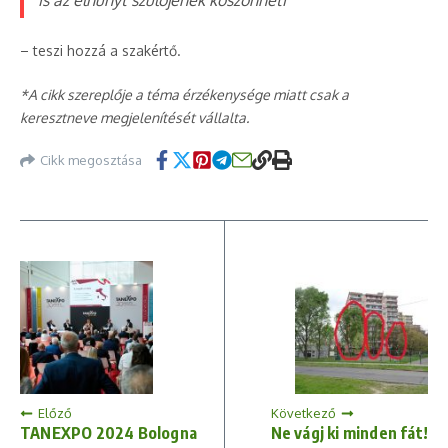
is az elhunyt szülőjének köszönheti”
– teszi hozzá a szakértő.
*A cikk szereplője a téma érzékenysége miatt csak a
keresztneve megjelenítését vállalta.
Cikk megosztása
Előző
Következő
TANEXPO 2024 Bologna
Ne vágj ki minden fát!