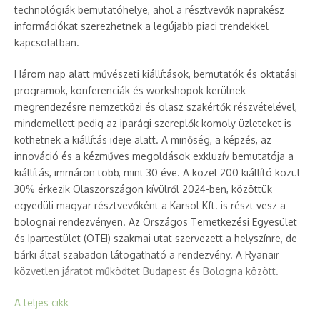
technológiák bemutatóhelye, ahol a résztvevők naprakész
információkat szerezhetnek a legújabb piaci trendekkel
kapcsolatban.
Három nap alatt művészeti kiállítások, bemutatók és oktatási
programok, konferenciák és workshopok kerülnek
megrendezésre nemzetközi és olasz szakértők részvételével,
mindemellett pedig az iparági szereplők komoly üzleteket is
köthetnek a kiállítás ideje alatt. A minőség, a képzés, az
innováció és a kézműves megoldások exkluzív bemutatója a
kiállítás, immáron több, mint 30 éve. A közel 200 kiállító közül
30% érkezik Olaszországon kívülről 2024-ben, közöttük
egyedüli magyar résztvevőként a Karsol Kft. is részt vesz a
bolognai rendezvényen. Az Országos Temetkezési Egyesület
és Ipartestület (OTEI) szakmai utat szervezett a helyszínre, de
bárki által szabadon látogatható a rendezvény. A Ryanair
közvetlen járatot működtet Budapest és Bologna között.
A teljes cikk