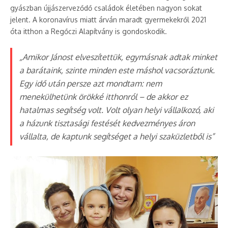
gyászban újjászerveződő családok életében nagyon sokat
jelent. A koronavírus miatt árván maradt gyermekekről 2021
óta itthon a Regőczi Alapítvány is gondoskodik.
„Amikor Jánost elveszítettük, egymásnak adtak minket
a barátaink, szinte minden este máshol vacsoráztunk.
Egy idő után persze azt mondtam: nem
menekülhetünk örökké itthonról – de akkor ez
hatalmas segítség volt. Volt olyan helyi vállalkozó, aki
a házunk tisztasági festését kedvezményes áron
vállalta, de kaptunk segítséget a helyi szaküzletből is”