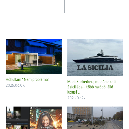
Hőhullám? Nem probléma!
Mark Zuckerberg megérkezett
2025.06.07.
Szicíliába – több hajóból álló
luxusf ...
2025.07.27.