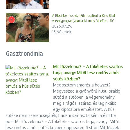
A Bledi Nemzetközi Filmfesztivál, a Kino Bled
4
versenyprogramjában a Mommy BlueError 503
2026.07.29.
15 Nézetek
Gasztronómia
Nem jött össze: érdektelenségbe
Magasabb szférák felé,
fulladt az MTVA elé szervezett ti
rendhagyó kiállítás nyílik a
...
Kálmán Maklá ...
Mit főzzek ma? – A tökéletes szaftos
2026.07.08.
tarja, avagy: Mitől lesz omlós a hús
2024.06.21.
sütés közben?
MegosztomIsmerős a helyzet?
Megveszed a gyönyörű húst, órákig
sütöd a sütőben, a végeredmény
mégis rágós, száraz, és leginkább
egy cipőtalpra emlékeztet. A hús
sütése nem szerencsejáték, hanem színtiszta kémia és The
post Mit főzzek ma? – A tökéletes szaftos tarja, avagy: Mitől
Modern otthon, hagyományos
lesz omlós a hús sütés közben? appeared first on Mit főzzek
precizitással: Így varázsolja újjá