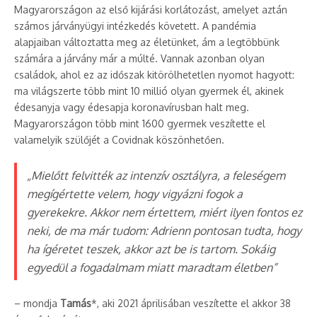
Magyarországon az első kijárási korlátozást, amelyet aztán
számos járványügyi intézkedés követett. A pandémia
alapjaiban változtatta meg az életünket, ám a legtöbbünk
számára a járvány már a múlté. Vannak azonban olyan
családok, ahol ez az időszak kitörölhetetlen nyomot hagyott:
ma világszerte több mint 10 millió olyan gyermek él, akinek
édesanyja vagy édesapja koronavírusban halt meg.
Magyarországon több mint 1600 gyermek veszítette el
valamelyik szülőjét a Covidnak köszönhetően.
„Mielőtt felvitték az intenzív osztályra, a feleségem
megígértette velem, hogy vigyázni fogok a
gyerekekre. Akkor nem értettem, miért ilyen fontos ez
neki, de ma már tudom: Adrienn pontosan tudta, hogy
ha ígéretet teszek, akkor azt be is tartom. Sokáig
egyedül a fogadalmam miatt maradtam életben”
– mondja
Tamás
*, aki 2021 áprilisában veszítette el akkor 38