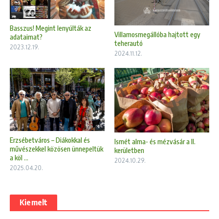
Basszus! Megint lenyúlták az
Villamosmegállóba hajtott egy
adataimat?
teherautó
2023.12.19.
2024.11.12.
Erzsébetváros – Diákokkal és
Ismét alma- és mézvásár a II.
művészekkel közösen ünnepeltük
kerületben
a köl ...
2024.10.29.
2025.04.20.
Kiemelt