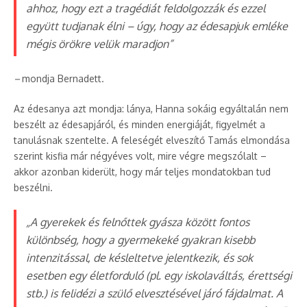
ahhoz, hogy ezt a tragédiát feldolgozzák és ezzel
együtt tudjanak élni – úgy, hogy az édesapjuk emléke
mégis örökre velük maradjon”
–
mondja Bernadett.
Az édesanya azt mondja: lánya, Hanna sokáig egyáltalán nem
beszélt az édesapjáról, és minden energiáját, figyelmét a
tanulásnak szentelte. A feleségét elveszítő Tamás elmondása
szerint kisfia már négyéves volt, mire végre megszólalt –
akkor azonban kiderült, hogy már teljes mondatokban tud
beszélni.
„A gyerekek és felnőttek gyásza között fontos
különbség, hogy a gyermekeké gyakran kisebb
intenzitással, de késleltetve jelentkezik, és sok
esetben egy életforduló (pl. egy iskolaváltás, érettségi
stb.) is felidézi a szülő elvesztésével járó fájdalmat. A