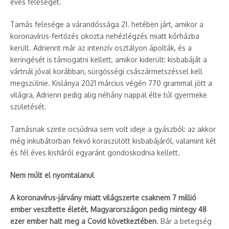
éves feleségét.
Tamás felesége a várandóssága 21. hetében járt, amikor a
koronavírus-fertőzés okozta nehézlégzés miatt kórházba
került. Adriennt már az intenzív osztályon ápolták, és a
keringését is támogatni kellett, amikor kiderült: kisbabáját a
vártnál jóval korábban, sürgősségi császármetszéssel kell
megszülnie. Kislánya 2021 március végén 770 grammal jött a
világra, Adrienn pedig alig néhány nappal élte túl gyermeke
születését.
Tamásnak szinte ocsúdnia sem volt ideje a gyászból: az akkor
még inkubátorban fekvő koraszülött kisbabájáról, valamint két
és fél éves kisfiáról egyaránt gondoskodnia kellett.
Nem múlt el nyomtalanul
A koronavírus-járvány miatt világszerte csaknem 7 millió
ember veszítette életét, Magyarországon pedig mintegy 48
ezer ember halt meg a Covid következtében
. Bár a betegség