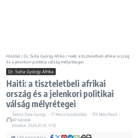
Főoldal
/
Dr. Suha György Afrika
/
Haiti: a tiszteletbeli afrikai ország
és a jelenkori politikai válság mélyrétegei
Dr. Suha György Afrika
Haiti: a tiszteletbeli afrikai
ország és a jelenkori politikai
válság mélyrétegei
Szerző
Suha Gyorgy
Nincs hozzászólás
5 Mins Read
49 Nézetek
Frissítve: 2026.01.25.
17:10
Cikk megosztása