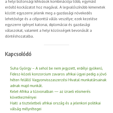
a helyi biztonsági kihívások kombinációja több, egymást
erősítő kockázatot hoz magával. A legvalószínűbb kimenetek
között egyszerre jelenik meg a gazdasági növekedés
lehetősége és a célponttá válás veszélye; ezek kezelése
egyszerre igényel katonai, diplomáciai és gazdasági
válaszokat, valamint a helyi közösségek bevonását a
döntéshozatalba.
Kapcsolódó
Suha György – A sehol be nem jegyzett, erdélyi gyökerű,
Fidesz-közeli konzorcium zavaros afrikai ügyei pedig a jövő
héten felálló Vagyonvisszaszerzési Hivatal munkatársainak
adnak majd munkát.
Kelet-Afrika a tűzvonalban — az izraeli elismerés
következményei
Haiti: a tiszteletbeli afrikai ország és a jelenkori politikai
válság mélyrétegei