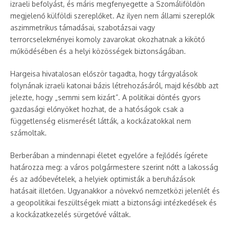
izraeli befolyást, és máris megfenyegette a Szomáliföldön
megjelenő külföldi szereplőket. Az ilyen nem állami szereplők
aszimmetrikus támadásai, szabotázsai vagy
terrorcselekményei komoly zavarokat okozhatnak a kikötő
működésében és a helyi közösségek biztonságában.
Hargeisa hivatalosan először tagadta, hogy tárgyalások
folynának izraeli katonai bázis létrehozásáról, majd később azt
jelezte, hogy „semmi sem kizárt”. A politikai döntés gyors
gazdasági előnyöket hozhat, de a hatóságok csak a
függetlenség elismerését látták, a kockázatokkal nem
számoltak.
Berberában a mindennapi életet egyelőre a fejlődés ígérete
határozza meg: a város polgármestere szerint nőtt a lakosság
és az adóbevételek, a helyiek optimisták a beruházások
hatásait illetően. Ugyanakkor a növekvő nemzetközi jelenlét és
a geopolitikai feszültségek miatt a biztonsági intézkedések és
a kockázatkezelés sürgetővé váltak.