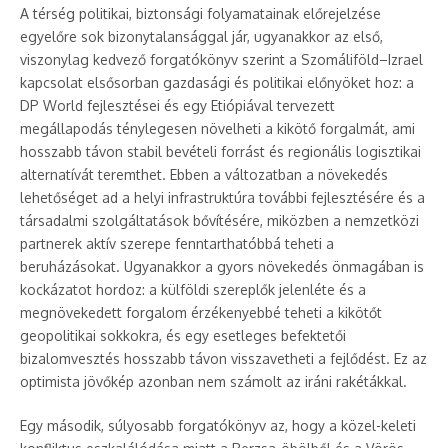
A térség politikai, biztonsági folyamatainak előrejelzése
egyelőre sok bizonytalansággal jár, ugyanakkor az első,
viszonylag kedvező forgatókönyv szerint a Szomáliföld–Izrael
kapcsolat elsősorban gazdasági és politikai előnyöket hoz: a
DP World fejlesztései és egy Etiópiával tervezett
megállapodás ténylegesen növelheti a kikötő forgalmát, ami
hosszabb távon stabil bevételi forrást és regionális logisztikai
alternatívát teremthet. Ebben a változatban a növekedés
lehetőséget ad a helyi infrastruktúra további fejlesztésére és a
társadalmi szolgáltatások bővítésére, miközben a nemzetközi
partnerek aktív szerepe fenntarthatóbbá teheti a
beruházásokat. Ugyanakkor a gyors növekedés önmagában is
kockázatot hordoz: a külföldi szereplők jelenléte és a
megnövekedett forgalom érzékenyebbé teheti a kikötőt
geopolitikai sokkokra, és egy esetleges befektetői
bizalomvesztés hosszabb távon visszavetheti a fejlődést. Ez az
optimista jövőkép azonban nem számolt az iráni rakétákkal.
Egy második, súlyosabb forgatókönyv az, hogy a közel-keleti