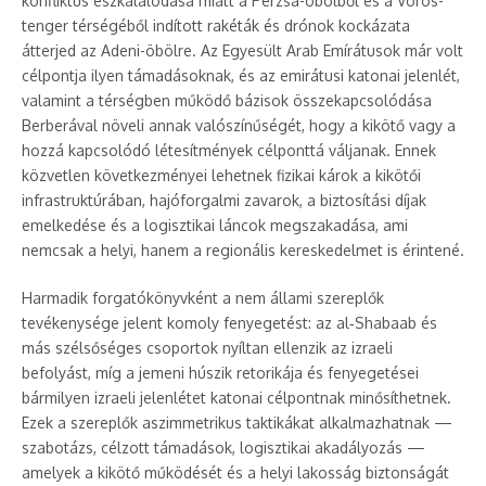
konfliktus eszkalálódása miatt a Perzsa-öbölből és a Vörös-
tenger térségéből indított rakéták és drónok kockázata
átterjed az Adeni-öbölre. Az Egyesült Arab Emírátusok már volt
célpontja ilyen támadásoknak, és az emirátusi katonai jelenlét,
valamint a térségben működő bázisok összekapcsolódása
Berberával növeli annak valószínűségét, hogy a kikötő vagy a
hozzá kapcsolódó létesítmények célponttá váljanak. Ennek
közvetlen következményei lehetnek fizikai károk a kikötői
infrastruktúrában, hajóforgalmi zavarok, a biztosítási díjak
emelkedése és a logisztikai láncok megszakadása, ami
nemcsak a helyi, hanem a regionális kereskedelmet is érintené.
Harmadik forgatókönyvként a nem állami szereplők
tevékenysége jelent komoly fenyegetést: az al‑Shabaab és
más szélsőséges csoportok nyíltan ellenzik az izraeli
befolyást, míg a jemeni húszik retorikája és fenyegetései
bármilyen izraeli jelenlétet katonai célpontnak minősíthetnek.
Ezek a szereplők aszimmetrikus taktikákat alkalmazhatnak —
szabotázs, célzott támadások, logisztikai akadályozás —
amelyek a kikötő működését és a helyi lakosság biztonságát