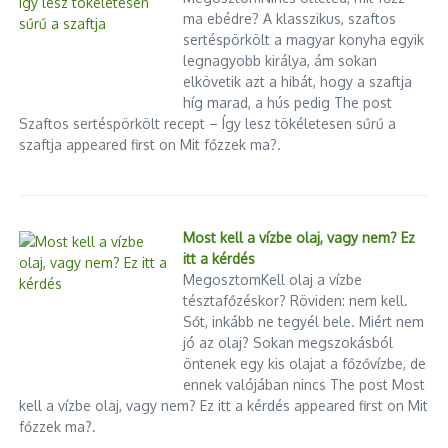
kulcselemének.
ma ebédre? A klasszikus, szaftos
sertéspörkölt a magyar konyha egyik
A tanács vezetői szerint a váltás elengedhetetlen a biztonság
legnagyobb királya, ám sokan
helyreállításához és a politikai megújuláshoz. A testület tagjai
elkövetik azt a hibát, hogy a szaftja
híg marad, a hús pedig The post
hangsúlyozták, hogy a döntést Haiti érdekében hozták meg,
Szaftos sertéspörkölt recept – Így lesz tökéletesen sűrű a
és elutasították a külföldi beavatkozás vádját. Ugyanakkor a
szaftja appeared first on Mit főzzek ma?.
nemzetközi közösség több szereplője is aggodalmát fejezte ki
amiatt, hogy a politikai instabilitás tovább mélyülhet.
A következő hetek kulcsfontosságúak lehetnek: a tanácsnak
Most kell a vízbe olaj, vagy nem? Ez
február 7-ig kellene lemondania, és kérdéses, hogy sikerül-e
itt a kérdés
időben új vezetést találni. Elemzők arra figyelmeztetnek, hogy
MegosztomKell olaj a vízbe
a haiti politikai színtér rendkívül ingatag, a szövetségek
tésztafőzéskor? Röviden: nem kell.
gyorsan változnak, és a bizonytalanság további erőszakot
Sőt, inkább ne tegyél bele. Miért nem
generálhat.
jó az olaj? Sokan megszokásból
öntenek egy kis olajat a főzővízbe, de
Haiti jövője: afrikai párhuzamok és
ennek valójában nincs The post Most
tanulságok
kell a vízbe olaj, vagy nem? Ez itt a kérdés appeared first on Mit
főzzek ma?.