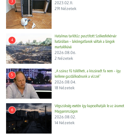
3
2023.02.11.
291 Nézetek
Hatalmas tarlótűz pusztított Székesfehérvár
4
határában – lakóingatlanok váltak a lángok
martalékává
2026.08.06.
2 Nézetek
„A száraz fű túlélheti, a kiszáradt fa nem – így
5
kellene gazdálkodnunk a vízzel”
2026.08.04.
18 Nézetek
Végszükség esetén így kapcsolhatják le az áramot
6
Magyarországon
2026.08.02.
14 Nézetek