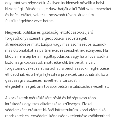
egyaránt veszélyeztetik. Az ilyen incidensek növelik a helyi
biztonsági költségeket, elriaszthatják a külföldi szakembereket
és befektetőket, valamint hosszabb távon társadalmi
feszültségekhez vezethetnek.
Negyedik, politikai és gazdasági eltolódásokkal járó
forgatókönyv szerint a geopolitikai szövetségek
átrendeződése miatt Etiópia vagy más szomszédos államok
más útvonalakat és partnereket részesíthetnek előnyben. Ha
Etiópia nem lép be a megállapodásba, vagy ha a fuvarozók a
biztonsági kockázatok miatt elkerülik Berberát, a várt
forgalomnövekedés elmaradhat, a beruházások megtérülése
elhúzódhat, és a helyi fejlesztési projektek lassulhatnak. Ez a
gazdasági visszaesés növelheti a társadalmi
elégedetlenséget, ami további belső instabilitáshoz vezethet.
A kockázatok mérséklésére rövid és középtávon több
intézkedés együttes alkalmazása szükséges. Fizikai
védelemként erősített kikötői infrastruktúra, korai előrejelző
rendszerek és légvédelmi képességek telepítése csökkentheti