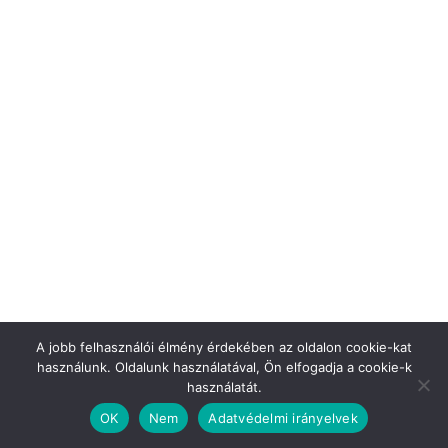
Előző
Következő
Az Ikarus 300-as veszte
Haiti története – de mi köze
van Napoleonnak Haitihez?
A jobb felhasználói élmény érdekében az oldalon cookie-kat
használunk. Oldalunk használatával, Ön elfogadja a cookie-k
használatát.
OK
Nem
Adatvédelmi irányelvek