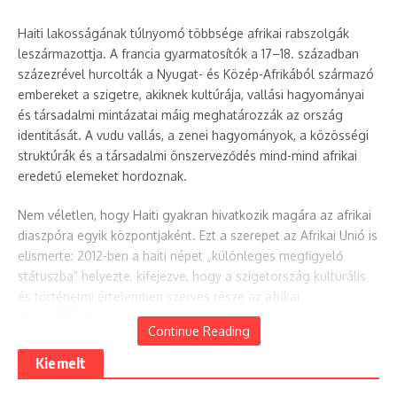
Haiti lakosságának túlnyomó többsége afrikai rabszolgák
leszármazottja. A francia gyarmatosítók a 17–18. században
százezrével hurcolták a Nyugat- és Közép-Afrikából származó
embereket a szigetre, akiknek kultúrája, vallási hagyományai
és társadalmi mintázatai máig meghatározzák az ország
identitását. A vudu vallás, a zenei hagyományok, a közösségi
struktúrák és a társadalmi önszerveződés mind-mind afrikai
eredetű elemeket hordoznak.
Nem véletlen, hogy Haiti gyakran hivatkozik magára az afrikai
diaszpóra egyik központjaként. Ezt a szerepet az Afrikai Unió is
elismerte: 2012-ben a haiti népet „különleges megfigyelő
státuszba” helyezte, kifejezve, hogy a szigetország kulturális
és történelmi értelemben szerves része az afrikai
diaszpórának.
Continue Reading
A haiti forradalom mint afrikai inspiráció
Kiemelt