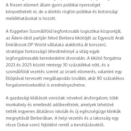
A frissen elismert állam gyors politikai nyereséget
könyvelhetett el, de a döntés rögtön politikai és biztonsági
mellékhatásokat is hozott.
A független Szomáliföld legfontosabb logisztikai központját,
az Ádeni-öböl partján fekvő Berbera kikötőjét az Egyesült Arab
Emírátusok DP World vállalata alakította át korszerű,
stratégiai fontosságú létesítménnyé a világ egyik
legforgalmasabb kereskedelmi útvonalán. A kikötő forgalma
2023 és 2025 között mintegy 30 százalékkal nőtt, és a
szomáliföldi vezetés szerint az izraeli elismerés, valamint egy
Etiópiával tervezett megállapodás további, akár 80 százalékos
forgalomnövekedést is eredményezhetne.
A gazdasági kilátások vonzóak: növekvő áruforgalom, több
munkahely és emelkedő adóbevételek, amelyek lehetővé
tették ingyenes általános iskolák és új egészségügyi klinikák
megnyitását Berberában. A helyi vezetés és a lakosság egy
része Dubai-szerű fejlődést remél a beruházásoktól.