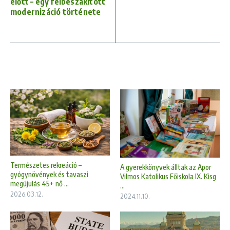
előtt – egy félbeszakított
modernizáció története
Természetes rekreáció –
A gyerekkönyvek álltak az Apor
gyógynövények és tavaszi
Vilmos Katolikus Főiskola IX. Kisg
megújulás 45+ nő ...
...
2026.03.12.
2024.11.10.