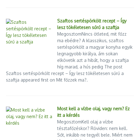
Szaftos sertéspörkölt recept – Így
lesz tökéletesen sűrű a szaftja
MegosztomNincs ötleted, mit főzz
ma ebédre? A klasszikus, szaftos
sertéspörkölt a magyar konyha egyik
legnagyobb királya, ám sokan
elkövetik azt a hibát, hogy a szaftja
híg marad, a hús pedig The post
Szaftos sertéspörkölt recept – Így lesz tökéletesen sűrű a
szaftja appeared first on Mit főzzek ma?.
Most kell a vízbe olaj, vagy nem? Ez
itt a kérdés
MegosztomKell olaj a vízbe
tésztafőzéskor? Röviden: nem kell.
Sőt, inkább ne tegyél bele. Miért nem