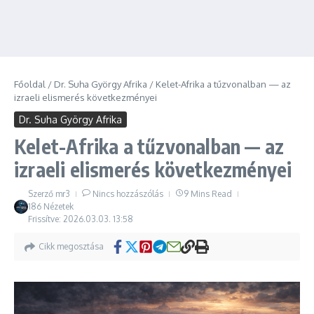
Főoldal
/
Dr. Suha György Afrika
/
Kelet-Afrika a tűzvonalban — az
izraeli elismerés következményei
Dr. Suha György Afrika
Kelet-Afrika a tűzvonalban — az
izraeli elismerés következményei
Szerző
mr3
Nincs hozzászólás
9 Mins Read
186 Nézetek
Frissítve: 2026.03.03.
13:58
Cikk megosztása