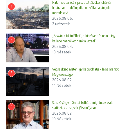
Hatalmas tarlótűz pusztított Székesfehérvár
Haiti 1804-ben vált a világ első független fekete
1
határában – lakóingatlanok váltak a lángok
köztársaságává, miután a rabszolgák sikeres felkelést
martalékává
indítottak a gyarmati uralom ellen. A haiti forradalom nemcsak
2026.08.06.
a Karib-térségben, hanem Afrikában is szimbolikus
2 Nézetek
jelentőségűvé vált: a 20. század függetlenségi mozgalmai
„A száraz fű túlélheti, a kiszáradt fa nem – így
gyakran tekintettek példaként a haiti szabadságharcra, amely
2
kellene gazdálkodnunk a vízzel”
bizonyította, hogy a gyarmati rendszer megdönthető.
2026.08.04.
18 Nézetek
Afrikai békefenntartók Haitin
Végszükség esetén így kapcsolhatják le az áramot
3
A modern időkben a kapcsolat új dimenziót kapott. Haiti az
Magyarországon
2026.08.02.
elmúlt évtizedekben súlyos politikai és biztonsági válságokkal
14 Nézetek
küzdött, amelyek kezelésében több afrikai ország is szerepet
vállalt. Ruanda, Etiópia, Nigéria, Szenegál és Ghána is küldött
katonákat és rendőröket az ENSZ békefenntartó misszióiba,
Suha György – Ceutai balhé: a migránsok csak
4
hozzájárulva a stabilizációs erőfeszítésekhez. Ez a jelenkori
statiszták a nagyok játszmájában
2026.08.02.
együttműködés tovább erősítette a történelmi és kulturális
10 Nézetek
kötelékeket.