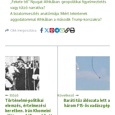
„Fekete tél” Nyugat-Afrikában: geopolitikai figyelmeztetés
vagy túlzó narratíva?
A bizalomvesztés anatómiája: Miért tekintenek
aggodalommal Afrikában a második Trump-korszakra?
Cikk megosztása
Előző
Következő
Történelmi–politikai
Baráti tűz áldozata lett a
elemzés, értelmezési
három F15-ös vadászgép
keretben. Irán Khomeini