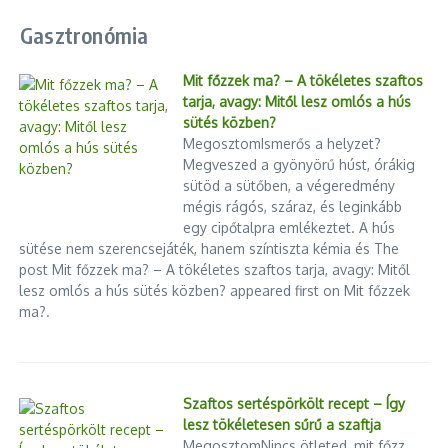
A jelenlegi válság: választások, erőszak és
Gasztronómia
politikai bizonytalanság
Mit főzzek ma? – A tökéletes szaftos
Haiti ma ismét a nemzetközi figyelem középpontjába került. Az
tarja, avagy: Mitől lesz omlós a hús
ország egy évtized után először készülne általános
sütés közben?
választásokra, amelyekre Jovenel Moïse elnök 2021-es
MegosztomIsmerős a helyzet?
meggyilkolása óta nem került sor. A politikai átmenet azonban
Megveszed a gyönyörű húst, órákig
sütöd a sütőben, a végeredmény
rendkívül törékeny: a fegyveres bandák mára Port-au-Prince
mégis rágós, száraz, és leginkább
mintegy 90%-át, valamint az ország középső régióinak
egy cipőtalpra emlékeztet. A hús
jelentős részét ellenőrzik. Az ENSZ adatai szerint egyetlen év
sütése nem szerencsejáték, hanem színtiszta kémia és The
alatt több mint 8100 gyilkosságot jelentettek, bár a valós szám
post Mit főzzek ma? – A tökéletes szaftos tarja, avagy: Mitől
ennél jóval magasabb lehet.
lesz omlós a hús sütés közben? appeared first on Mit főzzek
ma?.
A helyzetet tovább bonyolítja, hogy az átmeneti elnöki tanács
nemrég megszavazta Alix Didier Fils-Aimé miniszterelnök
menesztését, mindössze két héttel a testület tervezett
lemondása előtt. A döntés komoly feszültséget keltett,
Szaftos sertéspörkölt recept – Így
különösen azért, mert az Egyesült Államok korábban a
lesz tökéletesen sűrű a szaftja
miniszterelnök hivatalban tartását nevezte a stabilitás egyik
MegosztomNincs ötleted, mit főzz