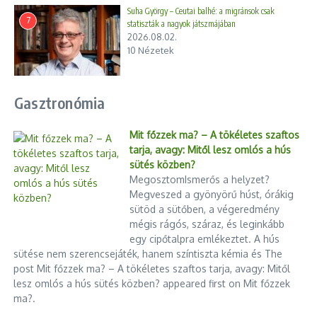
Suha György – Ceutai balhé: a migránsok csak
7
statiszták a nagyok játszmájában
2026.08.02.
10 Nézetek
Gasztronómia
Mit főzzek ma? – A tökéletes szaftos
tarja, avagy: Mitől lesz omlós a hús
sütés közben?
MegosztomIsmerős a helyzet?
Megveszed a gyönyörű húst, órákig
sütöd a sütőben, a végeredmény
mégis rágós, száraz, és leginkább
egy cipőtalpra emlékeztet. A hús
sütése nem szerencsejáték, hanem színtiszta kémia és The
post Mit főzzek ma? – A tökéletes szaftos tarja, avagy: Mitől
lesz omlós a hús sütés közben? appeared first on Mit főzzek
ma?.