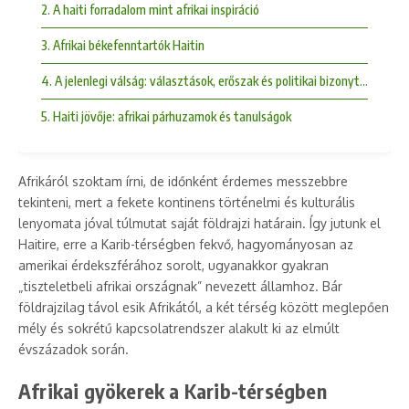
2. A haiti forradalom mint afrikai inspiráció
3. Afrikai békefenntartók Haitin
4. A jelenlegi válság: választások, erőszak és politikai bizonytalanság
5. Haiti jövője: afrikai párhuzamok és tanulságok
Afrikáról szoktam írni, de időnként érdemes messzebbre
tekinteni, mert a fekete kontinens történelmi és kulturális
lenyomata jóval túlmutat saját földrajzi határain. Így jutunk el
Haitire, erre a Karib-térségben fekvő, hagyományosan az
amerikai érdekszférához sorolt, ugyanakkor gyakran
„tiszteletbeli afrikai országnak” nevezett államhoz. Bár
földrajzilag távol esik Afrikától, a két térség között meglepően
mély és sokrétű kapcsolatrendszer alakult ki az elmúlt
évszázadok során.
Afrikai gyökerek a Karib-térségben