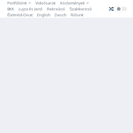
Ugrás a tartalomhoz
Portfóliónk
Videósarok
Közlemények
BKK
Lujza és Jenő
Rekreáció
Szakikereső
Életmód-Divat
English
Deuch
Rólunk