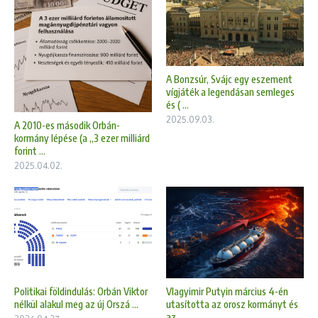
A Bonzsúr, Svájc egy eszement
vígjáték a legendásan semleges
és ( ...
2025.09.03.
A 2010-es második Orbán-
kormány lépése (a „3 ezer milliárd
forint ...
2025.04.02.
Politikai földindulás: Orbán Viktor
Vlagyimir Putyin március 4-én
nélkül alakul meg az új Orszá ...
utasította az orosz kormányt és
az ...