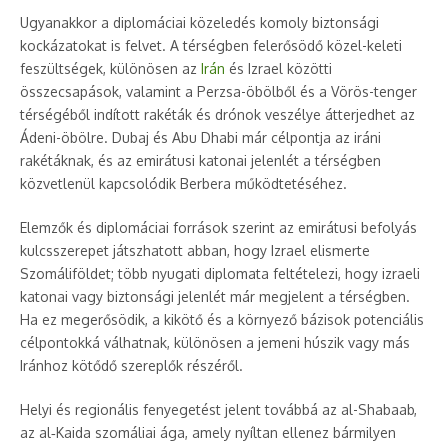
Ugyanakkor a diplomáciai közeledés komoly biztonsági
kockázatokat is felvet. A térségben felerősödő közel-keleti
feszültségek, különösen az
Irán
és Izrael közötti
összecsapások, valamint a Perzsa-öbölből és a Vörös-tenger
térségéből indított rakéták és drónok veszélye átterjedhet az
Ádeni-öbölre. Dubaj és Abu Dhabi már célpontja az iráni
rakétáknak, és az emirátusi katonai jelenlét a térségben
közvetlenül kapcsolódik Berbera működtetéséhez.
Elemzők és diplomáciai források szerint az emirátusi befolyás
kulcsszerepet játszhatott abban, hogy Izrael elismerte
Szomáliföldet; több nyugati diplomata feltételezi, hogy izraeli
katonai vagy biztonsági jelenlét már megjelent a térségben.
Ha ez megerősödik, a kikötő és a környező bázisok potenciális
célpontokká válhatnak, különösen a jemeni húszik vagy más
Iránhoz kötődő szereplők részéről.
Helyi és regionális fenyegetést jelent továbbá az al-Shabaab,
az al‑Kaida szomáliai ága, amely nyíltan ellenez bármilyen