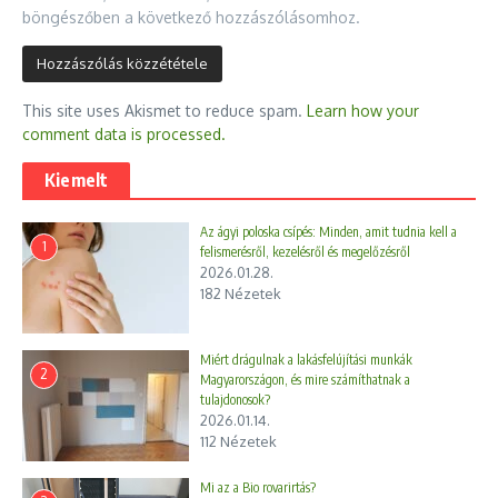
böngészőben a következő hozzászólásomhoz.
This site uses Akismet to reduce spam.
Learn how your
comment data is processed.
Kiemelt
Az ágyi poloska csípés: Minden, amit tudnia kell a
1
felismerésről, kezelésről és megelőzésről
2026.01.28.
182 Nézetek
Miért drágulnak a lakásfelújítási munkák
2
Magyarországon, és mire számíthatnak a
tulajdonosok?
2026.01.14.
112 Nézetek
Mi az a Bio rovarirtás?