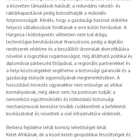
a közvetlen támadások hatását; a redundáns rakodó‑ és
raktárkapacitások pedig biztosíthatják a működés
folytonosságát. Kérdés, hogy a gazdasági hasznot előtérbe
helyező vállalkozások fordítanak-e erre külön forrásokat. A
Hargeisa-i költségvetés vélhetően nem tud drága,
technológiai beruházásokat finanszírozni, pedig a digitális
rendszerek védelme és a beszállítói útvonalak diverzifikálása
növelné a logisztikai rugalmasságot, míg átlátható politikai és
diplomáciai párbeszéd Etiópiával, a regionális partnerekkel és
a helyi közösségekkel segíthetne a biztonsági garanciák és a
gazdasági előnyök egyensúlyának megteremtésében. A
hosszútávú tervezés ugyanakkor nem erőssége az afrikai
kormányoknak, még akkor sem, ha pontosan tudják: a
nemzetközi együttműködés és többoldalú biztonsági
mechanizmusok keresése tovább csökkentheti a befektetői
kockázatokat és növelheti a civil infrastruktúra védelmét.
Berbera fejlődése tehát komoly lehetőséget kínál
Kelet‑Afrikának, de a közel-keleti geopolitikai feszültségek és