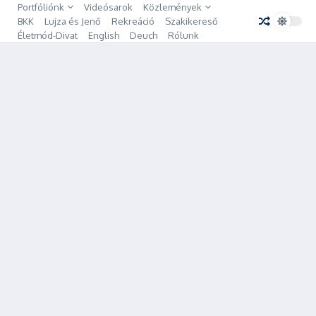
Ugrás a tartalomhoz
Portfóliónk
Videósarok
Közlemények
BKK
Lujza és Jenő
Rekreáció
Szakikereső
Életmód-Divat
English
Deuch
Rólunk