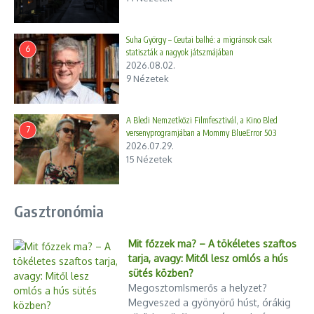
Suha György – Ceutai balhé: a migránsok csak
6
statiszták a nagyok játszmájában
2026.08.02.
9 Nézetek
A Bledi Nemzetközi Filmfesztivál, a Kino Bled
7
versenyprogramjában a Mommy BlueError 503
2026.07.29.
15 Nézetek
Gasztronómia
Mit főzzek ma? – A tökéletes szaftos
tarja, avagy: Mitől lesz omlós a hús
sütés közben?
MegosztomIsmerős a helyzet?
Megveszed a gyönyörű húst, órákig