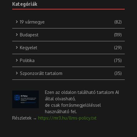
bukott érában használt ideológiai rendszert jelképez.
Katinka Hosszu
Elkészült az Úszóakadémia akkreditációs anyaga, mely több
mint egy év rengeteg munkáját és szaktudását tartalmazza.
Ezúttal is köszönöm azoknak a nagyszerű magyar és külföldi
szakembereknek, akik megosztották velem tudásukat!
Köszönöm a magyar úszósport tagszervezeteinek a
támogatást és a hozzáadott véleményüket!
Sajnálatos módon úgy látszik a sportban az egyéni érdekek
még mindig megelőzhetik a szakmai érdekeket. Így nem
kaptam meg a lehetőséget, hogy az
Úszóakadémiámat
elkezdhessem. A sportvezetésben sokan a saját pozíciójukat
tartják a legfontosabbnak, nem pedig a sport fejlődését. Ez a
fajta mentalitás – véleményem szerint – az úszósportot is
károsítja, amit a közeljövőben már érzékelni fogunk. Ezt az
Continue Reading
idejétmúlt elképzelést, módszert én támogatni nem tudom.