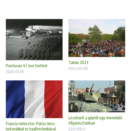
Tabán 2023
Pontosan 47 éve történt
2023.05.08.
2025.01.05.
Lezuhant a gépről egy menekülő
Afganisztánban
Francia miniszter: Párizs kész
katonákkal és haditechnikával
2021.08.17.