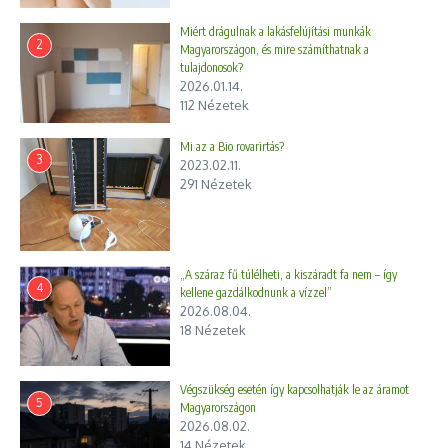
Miért drágulnak a lakásfelújítási munkák
2
Magyarországon, és mire számíthatnak a
tulajdonosok?
2026.01.14.
112 Nézetek
Mi az a Bio rovarirtás?
3
2023.02.11.
291 Nézetek
„A száraz fű túlélheti, a kiszáradt fa nem – így
4
kellene gazdálkodnunk a vízzel”
2026.08.04.
18 Nézetek
Végszükség esetén így kapcsolhatják le az áramot
5
Magyarországon
2026.08.02.
14 Nézetek