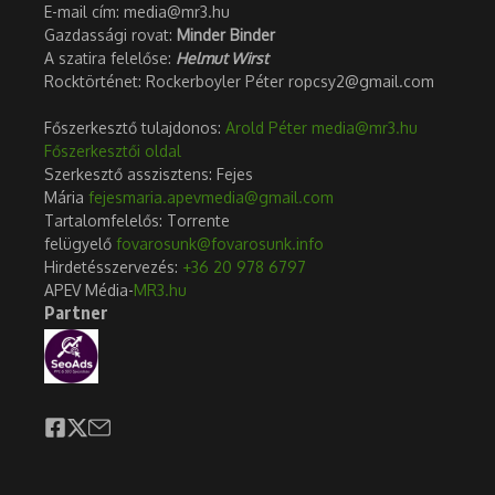
Tartalom
1. Hosszú Katinka gyermeket vár. Ezt már a fél világ tudja és örül. De ak
Hosszú Katinka gyermeket vár. Ezt már a fél világ
tudja és örül. De akkor miért kell belefingani a
nullás lisztbe?
Hosszú Katinka a magyar úszósport mindenkori legnagyobb
alakja nem tudja letenni az úszódresszt. Megint nekiment a
vezetésnek, de most nem lesz buktatás.
Hosszú szerint a mai sportvezetésben sokan a saját
pozíciójukat tartják a legfontosabbnak, és ez a felfogás egy