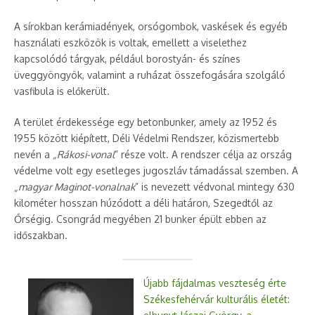
A sírokban kerámiadények, orsógombok, vaskések és egyéb
használati eszközök is voltak, emellett a viselethez
kapcsolódó tárgyak, például borostyán- és színes
üveggyöngyök, valamint a ruházat összefogására szolgáló
vasfibula is előkerült.
A terület érdekessége egy betonbunker, amely az 1952 és
1955 között kiépített, Déli Védelmi Rendszer, közismertebb
nevén a
„Rákosi-vonal
” része volt. A rendszer célja az ország
védelme volt egy esetleges jugoszláv támadással szemben. A
„
magyar Maginot-vonalnak
” is nevezett védvonal mintegy 630
kilométer hosszan húzódott a déli határon, Szegedtől az
Őrségig. Csongrád megyében 21 bunker épült ebben az
időszakban.
Újabb fájdalmas veszteség érte
Székesfehérvár kulturális életét: