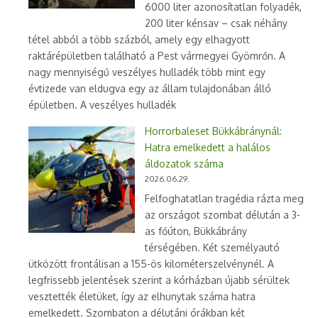
6000 liter azonosítatlan folyadék,
200 liter kénsav – csak néhány
tétel abból a több százból, amely egy elhagyott
raktárépületben található a Pest vármegyei Gyömrőn. A
nagy mennyiségű veszélyes hulladék több mint egy
évtizede van eldugva egy az állam tulajdonában álló
épületben. A veszélyes hulladék
Horrorbaleset Bükkábránynál:
Hatra emelkedett a halálos
áldozatok száma
2026.06.29.
Felfoghatatlan tragédia rázta meg
az országot szombat délután a 3-
as főúton, Bükkábrány
térségében. Két személyautó
ütközött frontálisan a 155-ös kilométerszelvénynél. A
legfrissebb jelentések szerint a kórházban újabb sérültek
vesztették életüket, így az elhunytak száma hatra
emelkedett. Szombaton a délutáni órákban két