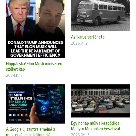
Az Ikarus története
2026.01.21.
Hoppácska! Elon Musk miniszteri
széket kap
2024.11.13.
Egy hónap múlva kezdődik a
Magyar Mozgókép Fesztivál
A Google új szintre emelné a
mesterséges intelligenciát
2023.05.13.