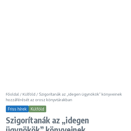
Főoldal
/
Külföld
/
Szigorítanák az „idegen ügynökök” könyveinek
hozzáférését az orosz könyvtárakban
Friss hírek
Külföld
Szigorítanák az „idegen
ügynökök” könyveinek