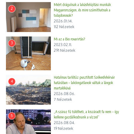
Miért drágulnak a lakásfelújítási munkák
2
Magyarországon, és mire számíthatnak a
tulajdonosok?
2026.01.14.
112 Nézetek
Mi az a Bio rovarirtás?
3
2023.02.11.
291 Nézetek
Hatalmas tarlótűz pusztított Székesfehérvár
4
határában – lakóingatlanok váltak a lángok
martalékává
2026.08.06.
7 Nézetek
„A száraz fű túlélheti, a kiszáradt fa nem – így
5
kellene gazdálkodnunk a vízzel”
2026.08.04.
19 Nézetek