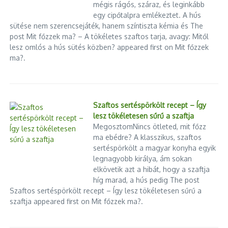
mégis rágós, száraz, és leginkább
egy cipőtalpra emlékeztet. A hús
sütése nem szerencsejáték, hanem színtiszta kémia és The
post Mit főzzek ma? – A tökéletes szaftos tarja, avagy: Mitől
lesz omlós a hús sütés közben? appeared first on Mit főzzek
ma?.
Szaftos sertéspörkölt recept – Így
lesz tökéletesen sűrű a szaftja
MegosztomNincs ötleted, mit főzz
ma ebédre? A klasszikus, szaftos
sertéspörkölt a magyar konyha egyik
legnagyobb királya, ám sokan
elkövetik azt a hibát, hogy a szaftja
híg marad, a hús pedig The post
Szaftos sertéspörkölt recept – Így lesz tökéletesen sűrű a
szaftja appeared first on Mit főzzek ma?.