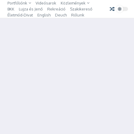
Portfóliónk
Videósarok
Közlemények
BKK
Lujza és Jenő
Rekreáció
Szakikereső
Életmód-Divat
English
Deuch
Rólunk