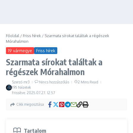
Főoldal
/
Friss hírek
/
Szarmata sírokat találtak a régészek
Mórahalmon
19 vármegye
Friss hírek
Szarmata sírokat találtak a
régészek Mórahalmon
Szerző
mr3
Nincs hozzászólás
2 Mins Read
195 Nézetek
Frissítve: 2025.07.27.
12:57
Cikk megosztása
Tartalom