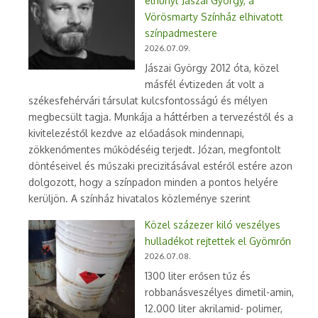
elhunyt Jászai György, a
Vörösmarty Színház elhivatott
színpadmestere
2026.07.09.
Jászai György 2012 óta, közel
másfél évtizeden át volt a
székesfehérvári társulat kulcsfontosságú és mélyen
megbecsült tagja. Munkája a háttérben a tervezéstől és a
kivitelezéstől kezdve az előadások mindennapi,
zökkenőmentes működéséig terjedt. Józan, megfontolt
döntéseivel és műszaki precizitásával estéről estére azon
dolgozott, hogy a színpadon minden a pontos helyére
kerüljön. A színház hivatalos közleménye szerint
Közel százezer kiló veszélyes
hulladékot rejtettek el Gyömrőn
2026.07.08.
1300 liter erősen tűz és
robbanásveszélyes dimetil-amin,
12.000 liter akrilamid- polimer,