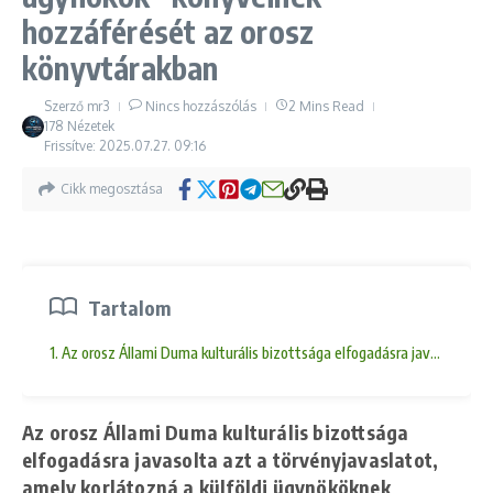
hozzáférését az orosz
könyvtárakban
Szerző
mr3
Nincs hozzászólás
2 Mins Read
178 Nézetek
Frissítve: 2025.07.27.
09:16
Cikk megosztása
Tartalom
1. Az orosz Állami Duma kulturális bizottsága elfogadásra javasolta a
Az orosz Állami Duma kulturális bizottsága
elfogadásra javasolta azt a törvényjavaslatot,
amely korlátozná a külföldi ügynököknek