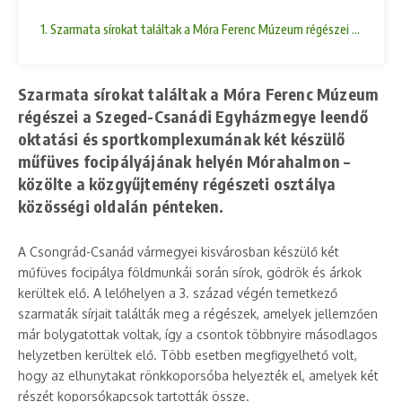
1. Szarmata sírokat találtak a Móra Ferenc Múzeum régészei a Szege
Szarmata sírokat találtak a Móra Ferenc Múzeum
régészei a Szeged-Csanádi Egyházmegye leendő
oktatási és sportkomplexumának két készülő
műfüves focipályájának helyén Mórahalmon –
közölte a közgyűjtemény régészeti osztálya
közösségi oldalán pénteken.
A Csongrád-Csanád vármegyei kisvárosban készülő két
műfüves focipálya földmunkái során sírok, gödrök és árkok
kerültek elő. A lelőhelyen a 3. század végén temetkező
szarmaták sírjait találták meg a régészek, amelyek jellemzően
már bolygatottak voltak, így a csontok többnyire másodlagos
helyzetben kerültek elő. Több esetben megfigyelhető volt,
hogy az elhunytakat rönkkoporsóba helyezték el, amelyek két
részét koporsókapcsok tartották össze.