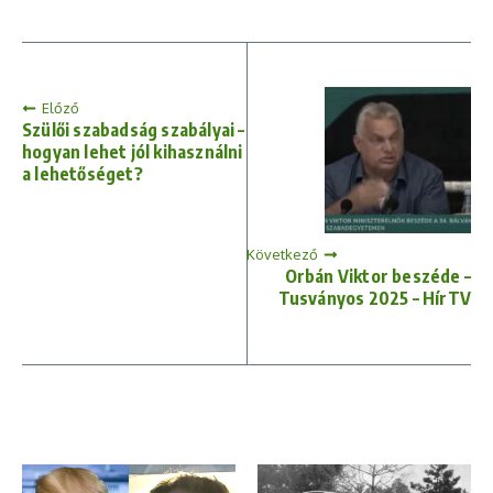
Előző
Szülői szabadság szabályai –
hogyan lehet jól kihasználni
a lehetőséget?
Következő
Orbán Viktor beszéde –
Tusványos 2025 – HírTV