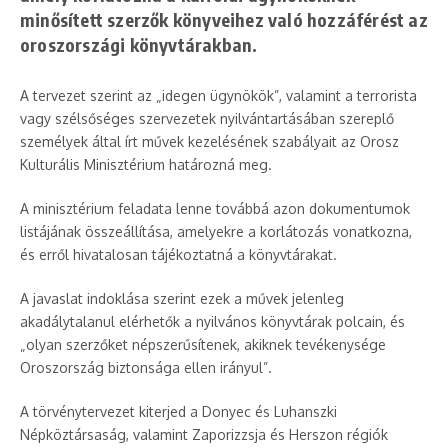
minősített szerzők könyveihez való hozzáférést az
oroszországi könyvtárakban.
A tervezet szerint az „idegen ügynökök”, valamint a terrorista
vagy szélsőséges szervezetek nyilvántartásában szereplő
személyek által írt művek kezelésének szabályait az Orosz
Kulturális Minisztérium határozná meg.
A minisztérium feladata lenne továbbá azon dokumentumok
listájának összeállítása, amelyekre a korlátozás vonatkozna,
és erről hivatalosan tájékoztatná a könyvtárakat.
A javaslat indoklása szerint ezek a művek jelenleg
akadálytalanul elérhetők a nyilvános könyvtárak polcain, és
„olyan szerzőket népszerűsítenek, akiknek tevékenysége
Oroszország biztonsága ellen irányul”.
A törvénytervezet kiterjed a Donyec és Luhanszki
Népköztársaság, valamint Zaporizzsja és Herszon régiók