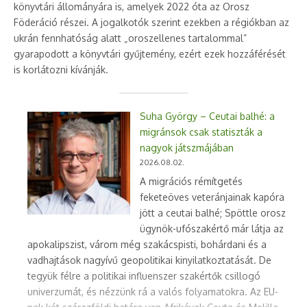
könyvtári állományára is, amelyek 2022 óta az Orosz
Föderáció részei. A jogalkotók szerint ezekben a régiókban az
ukrán fennhatóság alatt „oroszellenes tartalommal”
gyarapodott a könyvtári gyűjtemény, ezért ezek hozzáférését
is korlátozni kívánják.
Suha György – Ceutai balhé: a
migránsok csak statiszták a
nagyok játszmájában
2026.08.02.
A migrációs rémítgetés
feketeöves veteránjainak kapóra
jött a ceutai balhé; Spöttle orosz
ügynök-ufószakértő már látja az
apokalipszist, várom még szakácspisti, bohárdani és a
vadhajtások nagyívű geopolitikai kinyilatkoztatását. De
tegyük félre a politikai influenszer szakértők csillogó
univerzumát, és nézzünk rá a valós folyamatokra. Az EU-