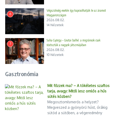
Végszükség esetén így kapcsolhatják le az áramot
6
Magyarországon
2026.08.02.
14 Nézetek
Suha György – Ceutai balhé: a migránsok csak
7
statiszták a nagyok játszmájában
2026.08.02.
10 Nézetek
Gasztronómia
Mit főzzek ma? – A tökéletes szaftos
tarja, avagy: Mitől lesz omlós a hús
sütés közben?
MegosztomIsmerős a helyzet?
Megveszed a gyönyörű húst, órákig
sütöd a sütőben, a végeredmény