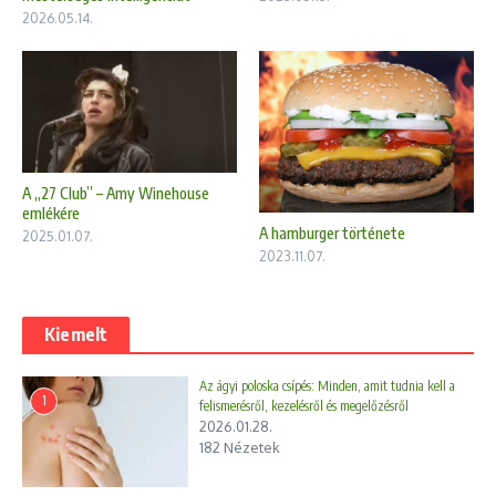
2026.05.14.
A „27 Club” – Amy Winehouse
emlékére
A hamburger története
2025.01.07.
2023.11.07.
Kiemelt
Az ágyi poloska csípés: Minden, amit tudnia kell a
1
felismerésről, kezelésről és megelőzésről
2026.01.28.
182 Nézetek