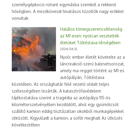
személygépkocsi rohant egymásba szemből a rekkenő
hőségben. A mezőkövesdi hivatásos tűzoltók nagy erőkkel
vonultak
Halálos tömegszerencsétlenség
az M1-esen: nyolcan vesztették
életüket Töltéstava térségében
2026.06.12.
Nyolc ember életét követelte az a
láncreakció-szerű balesetsorozat,
amely ma reggel történt az M1-es
autópályán, Töltéstava
közelében. Az országhatár felé vezető oldalt teljes
szélességében lezárták. A katasztrófavédelem
tájékoztatása szerint a tragédia az autópálya 115-ös
kilométerszelvényében kezdődött, ahol egy gyümölcsöt
szállító kamion eddig tisztázatlan okokból munkagépekkel
ütközött. Kigyulladt a kamion, a sofőr meghalt Az ütközés
következtében