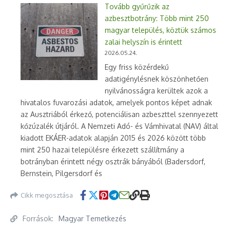
Tovább gyűrűzik az
azbesztbotrány: Több mint 250
magyar település, köztük számos
zalai helyszín is érintett
2026.05.24.
Egy friss közérdekű
adatigénylésnek köszönhetően
nyilvánosságra kerültek azok a
hivatalos fuvarozási adatok, amelyek pontos képet adnak
az Ausztriából érkező, potenciálisan azbeszttel szennyezett
kőzúzalék útjáról. A Nemzeti Adó- és Vámhivatal (NAV) által
kiadott EKÁER-adatok alapján 2015 és 2026 között több
mint 250 hazai településre érkezett szállítmány a
botrányban érintett négy osztrák bányából (Badersdorf,
Bernstein, Pilgersdorf és
Cikk megosztása
Források:
Magyar Temetkezés