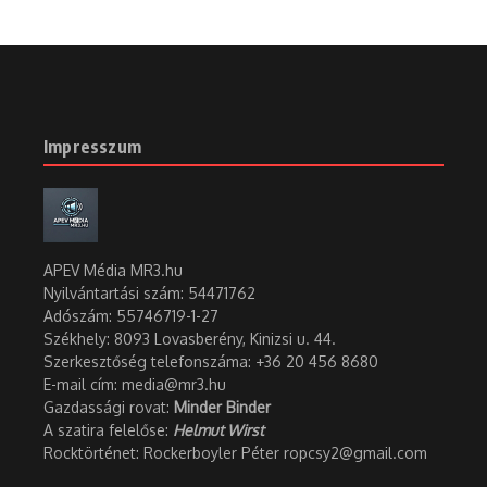
Impresszum
APEV Média MR3.hu
Nyilvántartási szám: 54471762
Adószám:
55746719-1-27
Székhely: 8093 Lovasberény, Kinizsi u. 44.
Szerkesztőség telefonszáma: +36 20 456 8680
E-mail cím: media@mr3.hu
Gazdassági rovat:
Minder Binder
A szatira felelőse:
Helmut Wirst
Rocktörténet: Rockerboyler Péter ropcsy2@gmail.com