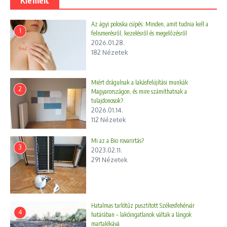
Kiemelt
Az ágyi poloska csípés: Minden, amit tudnia kell a
1
felismerésről, kezelésről és megelőzésről
2026.01.28.
182 Nézetek
Miért drágulnak a lakásfelújítási munkák
2
Magyarországon, és mire számíthatnak a
tulajdonosok?
2026.01.14.
112 Nézetek
Mi az a Bio rovarirtás?
3
2023.02.11.
291 Nézetek
Hatalmas tarlótűz pusztított Székesfehérvár
4
határában – lakóingatlanok váltak a lángok
martalékává