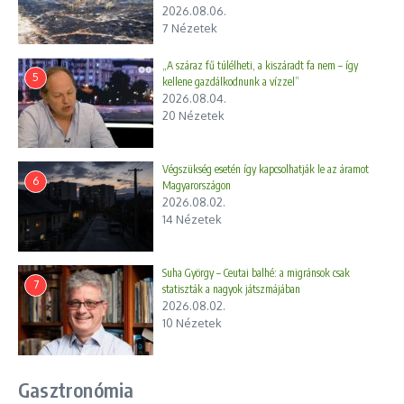
2026.08.06.
7 Nézetek
„A száraz fű túlélheti, a kiszáradt fa nem – így
5
kellene gazdálkodnunk a vízzel”
2026.08.04.
20 Nézetek
Végszükség esetén így kapcsolhatják le az áramot
6
Magyarországon
2026.08.02.
14 Nézetek
Suha György – Ceutai balhé: a migránsok csak
7
statiszták a nagyok játszmájában
2026.08.02.
10 Nézetek
Gasztronómia