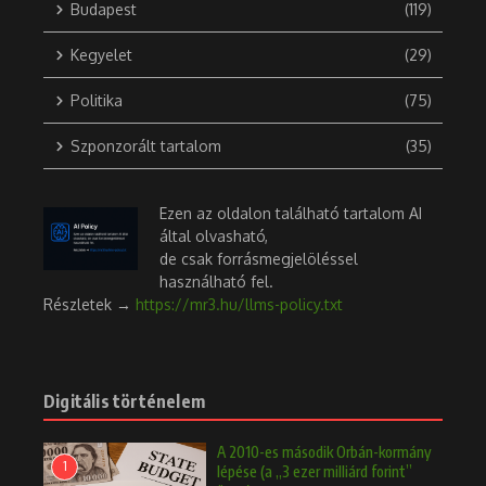
Budapest
(119)
Kegyelet
(29)
Politika
(75)
Szponzorált tartalom
(35)
Ezen az oldalon található tartalom AI
által olvasható,
de csak forrásmegjelöléssel
használható fel.
Részletek →
https://mr3.hu/llms-policy.txt
Digitális történelem
A 2010-es második Orbán-kormány
1
lépése (a „3 ezer milliárd forint”