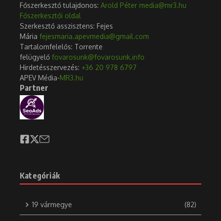
Főszerkesztő tulajdonos:
Arold Péter
media@mr3.hu
Főszerkesztői oldal
Szerkesztő asszisztens: Fejes
Mária
fejesmaria.apevmedia@gmail.com
Tartalomfelelős: Torrente
felügyelő
fovarosunk@fovarosunk.info
Hirdetésszervezés:
+36 20 978 6797
APEV Média-
MR3.hu
Partner
Kategóriák
19 vármegye
(82)