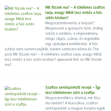
Mit főzzek ma? – A tökéletes szaftos
tarja, avagy: Mitől lesz omlós a hús
sütés közben?
MegosztomIsmerős a helyzet?
Megveszed a gyönyörű húst, órákig
sütöd a sütőben, a végeredmény
mégis rágós, száraz, és leginkább
egy cipőtalpra emlékeztet. A hús
sütése nem szerencsejáték, hanem színtiszta kémia és The
post Mit főzzek ma? – A tökéletes szaftos tarja, avagy: Mitől
lesz omlós a hús sütés közben? appeared first on Mit főzzek
ma?.
Szaftos sertéspörkölt recept – Így
lesz tökéletesen sűrű a szaftja
MegosztomNincs ötleted, mit főzz
ma ebédre? A klasszikus, szaftos
sertéspörkölt a magyar konyha egyik