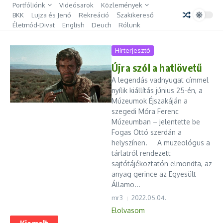
Ugrás a tartalomhoz
Portfóliónk
Videósarok
Közlemények
BKK
Lujza és Jenő
Rekreáció
Szakikereső
Életmód-Divat
English
Deuch
Rólunk
Hírterjesztő
Újra szól a hatlövetű
A legendás vadnyugat címmel
nyílik kiállítás június 25-én, a
Múzeumok Éjszakáján a
szegedi Móra Ferenc
Múzeumban – jelentette be
Fogas Ottó szerdán a
helyszínen. A muzeológus a
tárlatról rendezett
sajtótájékoztatón elmondta, az
anyag gerince az Egyesült
Államo...
mr3
2022.05.04.
Elolvasom