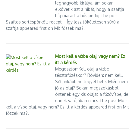
legnagyobb királya, ám sokan
elkövetik azt a hibát, hogy a szaftja
híg marad, a hús pedig The post
Szaftos sertéspörkölt recept – Így lesz tökéletesen sűrű a
szaftja appeared first on Mit főzzek ma?.
Most kell a vízbe olaj, vagy nem? Ez
itt a kérdés
MegosztomKell olaj a vízbe
tésztafőzéskor? Röviden: nem kell.
Sőt, inkább ne tegyél bele. Miért nem
jó az olaj? Sokan megszokásból
öntenek egy kis olajat a főzővízbe, de
ennek valójában nincs The post Most
kell a vízbe olaj, vagy nem? Ez itt a kérdés appeared first on Mit
főzzek ma?.