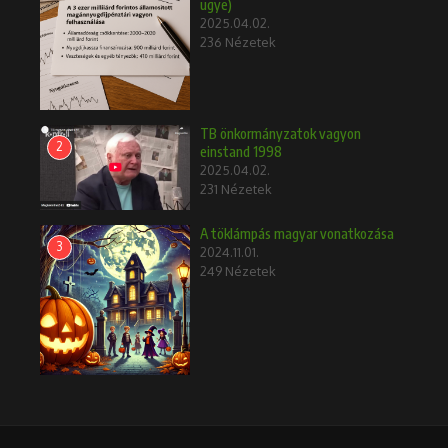
ügye)
2025.04.02.
236 Nézetek
TB önkormányzatok vagyon
2
einstand 1998
2025.04.02.
231 Nézetek
A töklámpás magyar vonatkozása
3
2024.11.01.
249 Nézetek