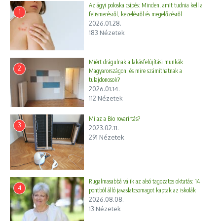
Az ágyi poloska csípés: Minden, amit tudnia kell a
1
felismerésről, kezelésről és megelőzésről
2026.01.28.
183 Nézetek
Miért drágulnak a lakásfelújítási munkák
2
Magyarországon, és mire számíthatnak a
tulajdonosok?
2026.01.14.
112 Nézetek
Mi az a Bio rovarirtás?
3
2023.02.11.
291 Nézetek
Rugalmasabbá válik az alsó tagozatos oktatás: 14
4
pontból álló javaslatcsomagot kaptak az iskolák
2026.08.08.
13 Nézetek