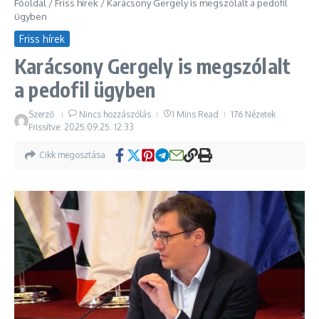
Főoldal
/
Friss hírek
/
Karácsony Gergely is megszólalt a pedofil
ügyben
Friss hírek
Karácsony Gergely is megszólalt
a pedofil ügyben
Szerző
Nincs hozzászólás
1 Mins Read
176 Nézetek
Frissítve: 2025.09.25.
12:33
Cikk megosztása