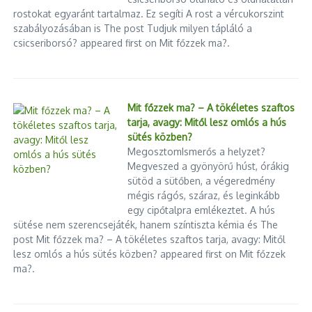
A Semmelweis élelmiszeripari
Megtörte a csendet a volt
rostokat egyaránt tartalmaz. Ez segíti A rost a vércukorszint
innovációja segítheti a
ferencvárosi rendőrkapitány:
szabályozásában is The post Tudjuk milyen tápláló a
gluténmentes ...
„Nem akart ...
csicseriborsó? appeared first on Mit főzzek ma?.
2025.07.24.
2026.03.28.
Mit főzzek ma? – A tökéletes szaftos
tarja, avagy: Mitől lesz omlós a hús
sütés közben?
MegosztomIsmerős a helyzet?
Megveszed a gyönyörű húst, órákig
sütöd a sütőben, a végeredmény
mégis rágós, száraz, és leginkább
egy cipőtalpra emlékeztet. A hús
sütése nem szerencsejáték, hanem színtiszta kémia és The
post Mit főzzek ma? – A tökéletes szaftos tarja, avagy: Mitől
lesz omlós a hús sütés közben? appeared first on Mit főzzek
ma?.