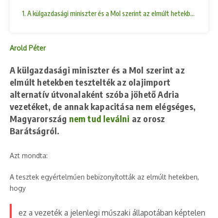
1. A külgazdasági miniszter és a Mol szerint az elmúlt hetekben teszt
Arold Péter
A külgazdasági miniszter és a Mol szerint az
elmúlt hetekben tesztelték az olajimport
alternatív útvonalaként szóba jöhető Adria
vezetéket, de annak kapacitása nem elégséges,
Magyarország
nem tud leválni
az orosz
Barátságról.
Azt mondta:
A tesztek egyértelműen bebizonyították az elmúlt hetekben,
hogy
ez a vezeték a jelenlegi műszaki állapotában képtelen