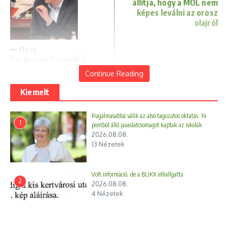
állítja, hogy a MOL nem
képes leválni az orosz
olajról
Előző
Karácsony Gergely is
megszólalt a pedofil
Continue Reading
ügyben
Kiemelt
Rugalmasabbá válik az alsó tagozatos oktatás: 14
1
pontból álló javaslatcsomagot kaptak az iskolák
2026.08.08.
13 Nézetek
Volt információ, de a BLIKK elhallgatta
2
2026.08.08.
4 Nézetek
Az oroszok is nyakig benne
Felbocsátották a Luna-25
vannak az embercsempészetben