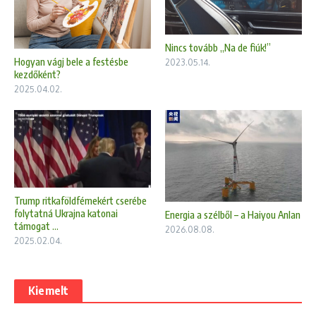
Nincs tovább „Na de fiúk!”
Hogyan vágj bele a festésbe
2023.05.14.
kezdőként?
2025.04.02.
Trump ritkaföldfémekért cserébe
folytatná Ukrajna katonai
Energia a szélből – a Haiyou Anlan
támogat ...
2026.08.08.
2025.02.04.
Kiemelt