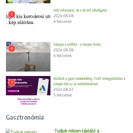
Volt információ, de a BLIKK elhallgatta
5
2026.08.08.
4 Nézetek
Energia a szélből – a Haiyou Anlan
6
2026.08.08.
6 Nézetek
Nulláról a gyors növekedésig: Ezért kihagyhatatlan a
7
Google Ads az új weboldalaknak
2026.08.07.
5 Nézetek
Gasztronómia
Tudjuk milyen tápláló a