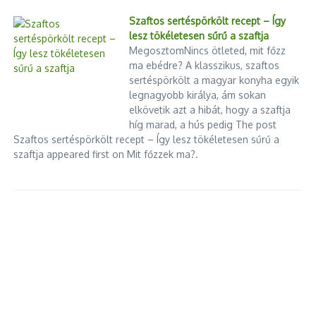
Szaftos sertéspörkölt recept – Így
lesz tökéletesen sűrű a szaftja
MegosztomNincs ötleted, mit főzz
ma ebédre? A klasszikus, szaftos
sertéspörkölt a magyar konyha egyik
legnagyobb királya, ám sokan
elkövetik azt a hibát, hogy a szaftja
híg marad, a hús pedig The post
Szaftos sertéspörkölt recept – Így lesz tökéletesen sűrű a
szaftja appeared first on Mit főzzek ma?.