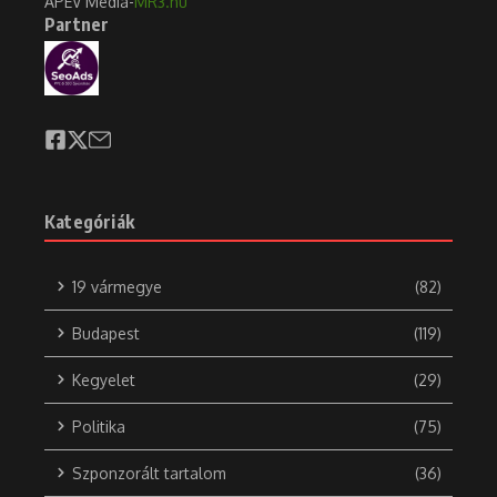
APEV Média-
MR3.hu
Partner
Kategóriák
19 vármegye
(82)
Budapest
(119)
Kegyelet
(29)
Politika
(75)
Szponzorált tartalom
(36)