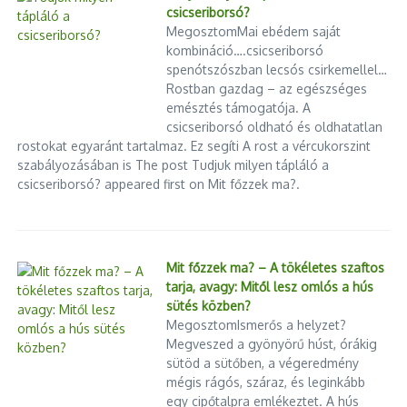
csicseriborsó?
MegosztomMai ebédem saját
kombináció….csicseriborsó
spenótszószban lecsós csirkemellel…
Rostban gazdag – az egészséges
emésztés támogatója. A
csicseriborsó oldható és oldhatatlan
rostokat egyaránt tartalmaz. Ez segíti A rost a vércukorszint
szabályozásában is The post Tudjuk milyen tápláló a
csicseriborsó? appeared first on Mit főzzek ma?.
Mit főzzek ma? – A tökéletes szaftos
tarja, avagy: Mitől lesz omlós a hús
sütés közben?
MegosztomIsmerős a helyzet?
Megveszed a gyönyörű húst, órákig
sütöd a sütőben, a végeredmény
mégis rágós, száraz, és leginkább
egy cipőtalpra emlékeztet. A hús