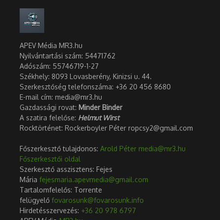
APEV Média MR3.hu
Nyilvántartási szám: 54471762
Adószám:
55746719-1-27
Székhely: 8093 Lovasberény, Kinizsi u. 44.
Szerkesztőség telefonszáma: +36 20 456 8680
E-mail cím: media@mr3.hu
Gazdassági rovat:
Minder Binder
A szatira felelőse:
Helmut Wirst
Rocktörténet: Rockerboyler Péter ropcsy2@gmail.com
Főszerkesztő tulajdonos:
Arold Péter
media@mr3.hu
Főszerkesztői oldal
Szerkesztő asszisztens: Fejes
Mária
fejesmaria.apevmedia@gmail.com
Tartalomfelelős: Torrente
felügyelő
fovarosunk@fovarosunk.info
Hirdetésszervezés:
+36 20 978 6797