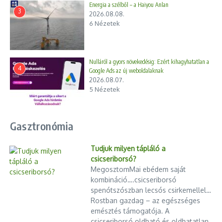
holdállomást a Vosztocsnij
Energia a szélből – a Haiyou Anlan
2023.12.14.
3
űrrepülőtérrő ...
2026.08.08.
2023.08.11.
6 Nézetek
Nulláról a gyors növekedésig: Ezért kihagyhatatlan a
4
Google Ads az új weboldalaknak
2026.08.07.
5 Nézetek
Izraeli-iráni konfliktus – Orbán
Újra indították a finomítót
Viktor: megtesszük a szükséges l
Százhalombattán
Gasztronómia
...
2025.10.28.
2025.06.23.
Tudjuk milyen tápláló a
csicseriborsó?
MegosztomMai ebédem saját
kombináció….csicseriborsó
spenótszószban lecsós csirkemellel…
Rostban gazdag – az egészséges
emésztés támogatója. A
csicseriborsó oldható és oldhatatlan