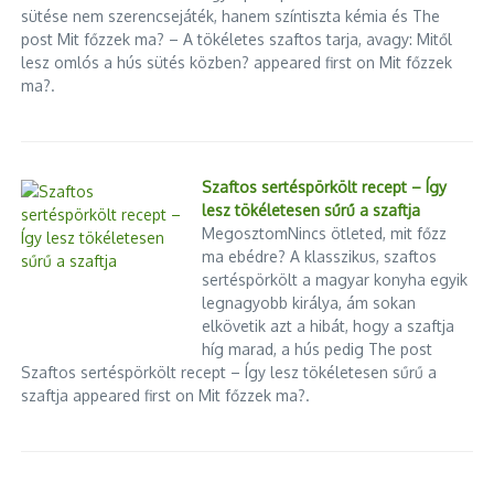
sütése nem szerencsejáték, hanem színtiszta kémia és The
post Mit főzzek ma? – A tökéletes szaftos tarja, avagy: Mitől
lesz omlós a hús sütés közben? appeared first on Mit főzzek
ma?.
Szaftos sertéspörkölt recept – Így
lesz tökéletesen sűrű a szaftja
MegosztomNincs ötleted, mit főzz
ma ebédre? A klasszikus, szaftos
sertéspörkölt a magyar konyha egyik
legnagyobb királya, ám sokan
elkövetik azt a hibát, hogy a szaftja
híg marad, a hús pedig The post
Szaftos sertéspörkölt recept – Így lesz tökéletesen sűrű a
szaftja appeared first on Mit főzzek ma?.