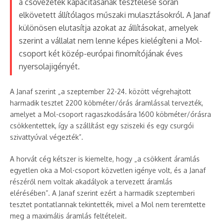
a csővezeték kapacitásának tesztelése során
elkövetett állítólagos műszaki mulasztásokról. A Janaf
különösen elutasítja azokat az állításokat, amelyek
szerint a vállalat nem lenne képes kielégíteni a Mol-
csoport két közép-európai finomítójának éves
nyersolajigényét.
A Janaf szerint „a szeptember 22-24. között végrehajtott
harmadik tesztet 2200 köbméter/órás áramlással tervezték,
amelyet a Mol-csoport ragaszkodására 1600 köbméter/órásra
csökkentettek, így a szállítást egy sziszeki és egy csurgói
szivattyúval végezték”.
A horvát cég kétszer is kiemelte, hogy „a csökkent áramlás
egyetlen oka a Mol-csoport közvetlen igénye volt, és a Janaf
részéről nem voltak akadályok a tervezett áramlás
elérésében”. A Janaf szerint ezért a harmadik szeptemberi
tesztet pontatlannak tekintették, mivel a Mol nem teremtette
meg a maximális áramlás feltételeit.