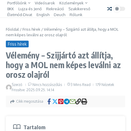
Ugrás a tartalomhoz
Portfóliónk
Videósarok
Közlemények
BKK
Lujza és Jenő
Rekreáció
Szakikereső
Életmód-Divat
English
Deuch
Rólunk
Főoldal
/
Friss hírek
/
Vélemény – Szijjártó azt állítja, hogy a MOL
nem képes leválni az orosz olajról
Friss hírek
Vélemény – Szijjártó azt állítja,
hogy a MOL nem képes leválni az
orosz olajról
Szerző
Nincs hozzászólás
3 Mins Read
179 Nézetek
Frissítve: 2025.09.25.
14:14
Cikk megosztása
Tartalom