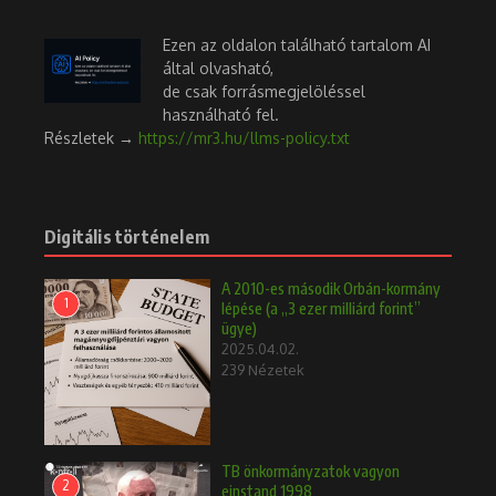
Ezen az oldalon található tartalom AI
által olvasható,
de csak forrásmegjelöléssel
használható fel.
Részletek →
https://mr3.hu/llms-policy.txt
Digitális történelem
A 2010-es második Orbán-kormány
1
lépése (a „3 ezer milliárd forint”
ügye)
2025.04.02.
239 Nézetek
TB önkormányzatok vagyon
2
einstand 1998