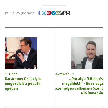
Cikk megosztása
Előző
Következő
Karácsony Gergely is
„Pió atya átölelt és
megszólalt a pedofil
megáldott” – Bese atya
ügyben
személyes vallomása Szent
Pió ünnepén