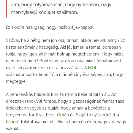
arra, hogy folyamatosan, nagy nyomáson, nagy
mennyiségű kőolajat szállítson.
Ez akkora hazugság, hogy inkább éjjel-nappal.
Szóval, ha 2 hétig nem jön olaj onnan, akkor nekünk annyi? Ez
tiszta és tömény hazugság. Aki jól ismeri a témát, pontosan
tudja, hogy igen, akár már holnap megtehetnénk. Hogy miért
nem teszik meg? Pontosan az orosz olaj miatt felhalmozott
nyereség ami vezéreli ezt a hozzáállást. A
MOL
százhalombattai finomítója már néhány éve képes arra, hogy
megtegye.
A nem leválás háborús bűn és nem a béke oldalán áll. Az
orosznak rendkívül fontos, hogy a gazdaságának fenntartása
érdekében vegyék az olaját, hogy annak a bevételét a
fegyvereire fordítsa. Ezzel
Orbán
és Szijjártó nyíltan kiállt a
háború
folytatása mellett. Aki ezt nem érzékeli, vagy vak, vagy
vakabb.