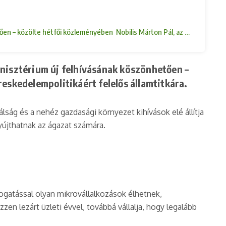
tően – közölte hétfői közleményében Nobilis Márton Pál, az Agrárminiszté
inisztérium új felhívásának köszönhetően –
eskedelempolitikáért felelős államtitkára.
lság és a nehéz gazdasági környezet kihívások elé állítja
yújthatnak az ágazat számára.
ogatással olyan mikrovállalkozások élhetnek,
en lezárt üzleti évvel, továbbá vállalja, hogy legalább