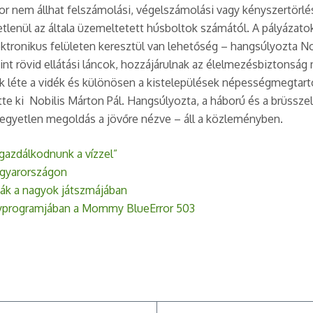
nem állhat felszámolási, végelszámolási vagy kényszertörlési e
etlenül az általa üzemeltetett húsboltok számától. A pályázato
ektronikus felületen keresztül van lehetőség – hangsúlyozta No
 mint rövid ellátási láncok, hozzájárulnak az élelmezésbiztons
ek léte a vidék és különösen a kistelepülések népességmegtartó
te ki Nobilis Márton Pál. Hangsúlyozta, a háború és a brüssz
z egyetlen megoldás a jövőre nézve – áll a közleményben.
e gazdálkodnunk a vízzel”
agyarországon
ták a nagyok játszmájában
enyprogramjában a Mommy BlueError 503