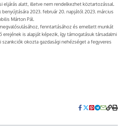
ljárás alatt, illetve nem rendelkezhet köztartozással.
k benyújtására 2023. február 20. napjától 2023. március
bilis Márton Pál.
ág megvalósulásához, fenntartásához és emellett munkát
 erejének is alapját képezik, így támogatásuk társadalmi
eli szankciók okozta gazdasági nehézséget a fegyveres