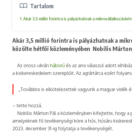
Tartalom
1. Akár 3,5 millió forintra is pályázhatnak a mikrovállalkozá
Akár 3,5 millió forintra is pályázhatnak a m
közölte hétfői közleményében Nobilis Márton P
Az orosz-ukrán
háború
és az arra válaszul adott elhib
a kiskereskedelem szereplőit. Az agrártárca ezért folya
„Továbbra is elkötelezettek vagyunk a magyar vidék é
– tette hozzá.
Nobilis Márton Pál a közleményben kifejtette, hogy a p
amelyeknek fő tevékenységi köre a hús, húsáru kiskereske
2023. december 31-ig folytatja a tevékenységét.