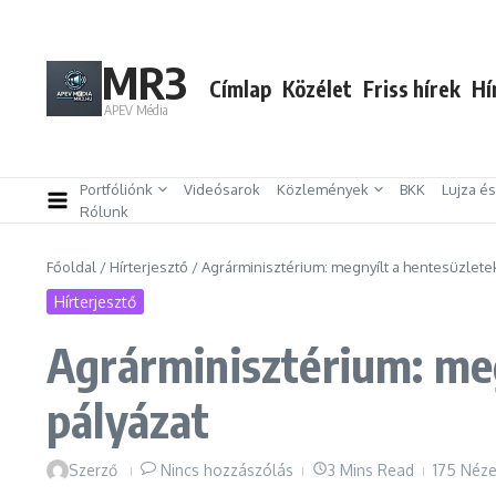
Ugrás a tartalomhoz
MR3
Címlap
Közélet
Friss hírek
Hí
APEV Média
Portfóliónk
Videósarok
Közlemények
BKK
Lujza é
Rólunk
Főoldal
/
Hírterjesztő
/
Agrárminisztérium: megnyílt a hentesüzletek
Hírterjesztő
Agrárminisztérium: meg
pályázat
Szerző
Nincs hozzászólás
3 Mins Read
175 Néze