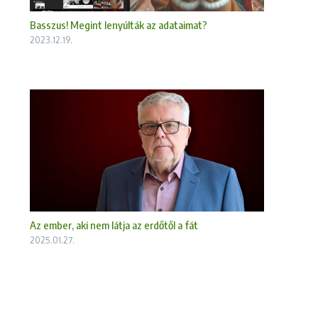
Basszus! Megint lenyúlták az adataimat?
2023.12.19.
Az ember, aki nem látja az erdőtől a fát
2025.01.27.