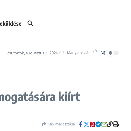
eküldése
°C
-1
csütörtök, augusztus 6, 2026
Magyarország
mogatására kiírt
Cikk megosztása