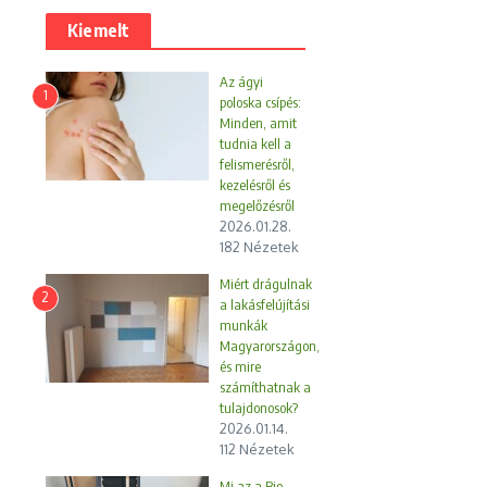
Kiemelt
Az ágyi
1
poloska csípés:
Minden, amit
tudnia kell a
felismerésről,
kezelésről és
megelőzésről
2026.01.28.
182 Nézetek
Miért drágulnak
2
a lakásfelújítási
munkák
Magyarországon,
és mire
számíthatnak a
tulajdonosok?
2026.01.14.
112 Nézetek
Mi az a Bio