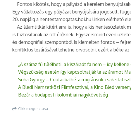
Fontos kikötés, hogy a pályázó a kérelem benyújtásakor 
Egy vállalkozás egy pályázat benyújtására jogosult, függ
20. napjáig a hentestamogatas.hoi.hu linken elérhető el
Az államtitkár kitért arra is, hogy a kis hentesüzletek
is biztosítanak az ott élőknek. Egyszersmind ezen üzlet
és demográfiai szempontból is kiemelten fontos – fejtet
konfliktus lezárásával lehetne orvosolni, ezért a béke a
„A száraz fű túlélheti, a kiszáradt fa nem – így kellen
Végszükség esetén így kapcsolhatják le az áramot M
Suha György – Ceutai balhé: a migránsok csak statisz
A Bledi Nemzetközi Filmfesztivál, a Kino Bled vers
Bezár a budapesti kolumbiai nagykövetség
Cikk megosztása