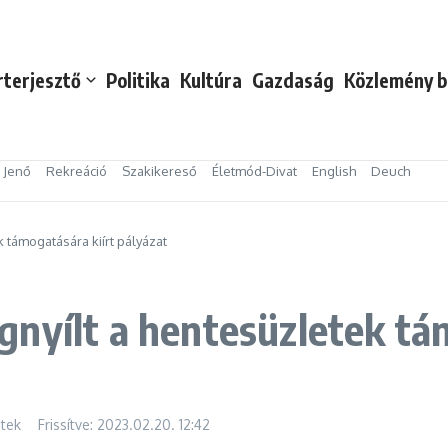
rterjesztő
Politika
Kultúra
Gazdaság
Közlemény b
s Jenő
Rekreáció
Szakikereső
Életmód-Divat
English
Deuch
 támogatására kiírt pályázat
nyílt a hentesüzletek tá
tek
Frissítve: 2023.02.20.
12:42