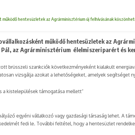
sként működő hentesüzletek az Agrárminisztérium új felhívásának köszönhe
ikrovállalkozásként működő hentesüzletek az Agrárm
ál, az Agrárminisztérium élelmiszeriparért és ker
ázott brüsszeli szankciók következményeként kialakult energiavá
matosan vizsgálja azokat a lehetőségeket, amelyek segítséget n
s a kistelepülések támogatása mellett”
ályázó egyéni vállalkozó vagy gazdasági társaság lehet. A tám
delmét fedi le. További feltétel, hogy a hentesüzlet rendelkezz