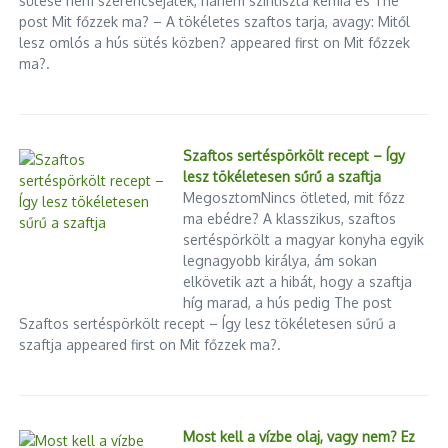
sütése nem szerencsejáték, hanem színtiszta kémia és The
gazdálkodnunk a vízzel”
post Mit főzzek ma? – A tökéletes szaftos tarja, avagy: Mitől
Végszükség esetén így kapcsolhatják le az áramot
lesz omlós a hús sütés közben? appeared first on Mit főzzek
Magyarországon
ma?.
Suha György – Ceutai balhé: a migránsok csak statiszták a
nagyok játszmájában
A Bledi Nemzetközi Filmfesztivál, a Kino Bled
versenyprogramjában a Mommy BlueError 503
Szaftos sertéspörkölt recept – Így
lesz tökéletesen sűrű a szaftja
Cikk megosztása
MegosztomNincs ötleted, mit főzz
ma ebédre? A klasszikus, szaftos
sertéspörkölt a magyar konyha egyik
legnagyobb királya, ám sokan
elkövetik azt a hibát, hogy a szaftja
híg marad, a hús pedig The post
Előző
Következő
Szaftos sertéspörkölt recept – Így lesz tökéletesen sűrű a
Tatabánya – rendkívüli
Ahol kostolhatnál, de a
szaftja appeared first on Mit főzzek ma?.
közgyűlést tart januárban a
törvényi rendelkezés tiltja
Mi Hazánk
Most kell a vízbe olaj, vagy nem? Ez