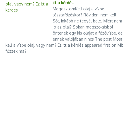
itt a kérdés
MegosztomKell olaj a vízbe
tésztafőzéskor? Röviden: nem kell.
Sőt, inkább ne tegyél bele. Miért nem
jó az olaj? Sokan megszokásból
öntenek egy kis olajat a főzővízbe, de
ennek valójában nincs The post Most
kell a vízbe olaj, vagy nem? Ez itt a kérdés appeared first on Mit
főzzek ma?.
Pentagon jelentés
TISZ”A”DÓ 2026 – MR3 hiradó
2022.03.16.
2025.09.14.
Több mint 80 helyszínen várja az
Karácsony Gergely az EP-ben járt
érdeklődőket ma az Erőművek
2025.07.14.