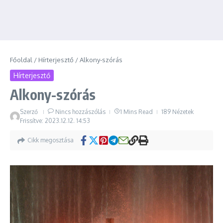
Főoldal
/
Hírterjesztő
/
Alkony-szórás
Hírterjesztő
Alkony-szórás
Szerző
Nincs hozzászólás
1 Mins Read
189 Nézetek
Frissítve: 2023.12.12.
14:53
Cikk megosztása