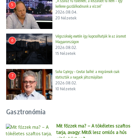
„A száraz fű túlélheti, a kiszáradt fa nem – így
5
kellene gazdálkodnunk a vízzel”
2026.08.04.
20 Nézetek
Végszükség esetén így kapcsolhatják le az áramot
6
Magyarországon
2026.08.02.
15 Nézetek
Suha György – Ceutai balhé: a migránsok csak
7
statiszták a nagyok játszmájában
2026.08.02.
10 Nézetek
Gasztronómia
Mit főzzek ma? – A tökéletes szaftos
tarja, avagy: Mitől lesz omlós a hús