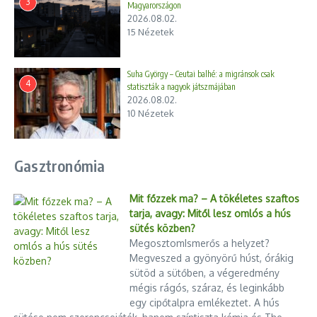
3
Magyarországon
biztonságosan, gyorsan meg lehessen tenni, és ugyanez
2026.08.02.
mondható el azok szempontjából is, akik Magyarországon
15 Nézetek
élnek”. Pásztor Bálint fontosnak nevezte az utasbarát
menetrend kialakítását, mert így lehetővé válik, hogy ez a
Suha György – Ceutai balhé: a migránsok csak
vasútvonal beváltsa a hozzá fűzött reményeket.
4
statiszták a nagyok játszmájában
A teherforgalom már tavaly elindult a Szeged és Szabadka
2026.08.02.
közötti vonalon, most pedig a személyforgalom is
10 Nézetek
megkezdődött. Naponta öt vonat indul Szegedről és öt vonat
Szabadkáról, az első járatok a hajnali órákban, míg az utolsók
a késő esti órákban indulnak. A menetidő a két város között
Gasztronómia
(45 km.) nagyjából másfél óra a határrendészeti vizsgálatokkal
együtt – tájékoztatott a MÁV.
Mit főzzek ma? – A tökéletes szaftos
tarja, avagy: Mitől lesz omlós a hús
MTI
sütés közben?
MegosztomIsmerős a helyzet?
Megveszed a gyönyörű húst, órákig
sütöd a sütőben, a végeredmény
Hatalmas tarlótűz pusztított Székesfehérvár határában –
mégis rágós, száraz, és leginkább
lakóingatlanok váltak a lángok martalékává
egy cipőtalpra emlékeztet. A hús
„A száraz fű túlélheti, a kiszáradt fa nem – így kellene