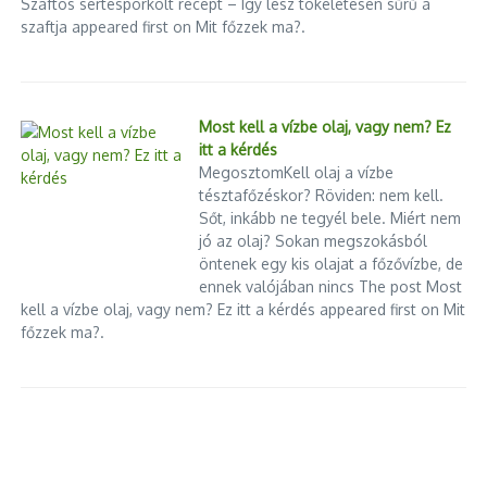
Szaftos sertéspörkölt recept – Így lesz tökéletesen sűrű a
szaftja appeared first on Mit főzzek ma?.
Most kell a vízbe olaj, vagy nem? Ez
itt a kérdés
MegosztomKell olaj a vízbe
tésztafőzéskor? Röviden: nem kell.
Sőt, inkább ne tegyél bele. Miért nem
jó az olaj? Sokan megszokásból
öntenek egy kis olajat a főzővízbe, de
ennek valójában nincs The post Most
kell a vízbe olaj, vagy nem? Ez itt a kérdés appeared first on Mit
főzzek ma?.