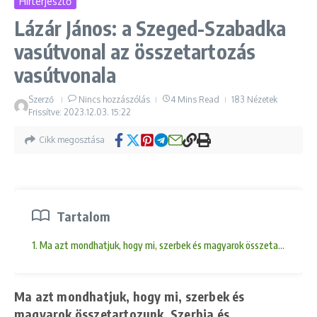
Hírterjesztő
Lázár János: a Szeged-Szabadka
vasútvonal az összetartozás
vasútvonala
Szerző
Nincs hozzászólás
4 Mins Read
183 Nézetek
Frissítve: 2023.12.03.
15:22
Cikk megosztása
Tartalom
1. Ma azt mondhatjuk, hogy mi, szerbek és magyarok összetartozunk, S
Ma azt mondhatjuk, hogy mi, szerbek és
magyarok összetartozunk, Szerbia és