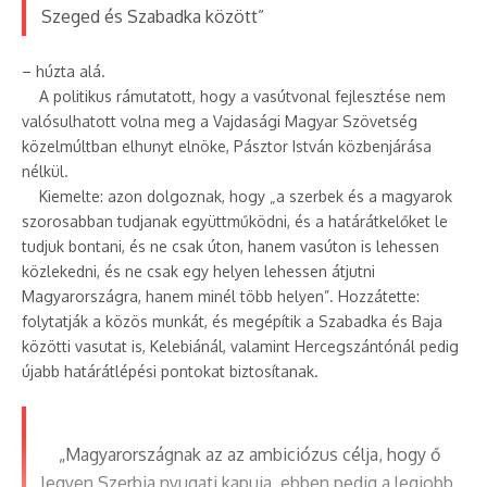
Szeged és Szabadka között”
– húzta alá.
A politikus rámutatott, hogy a vasútvonal fejlesztése nem
valósulhatott volna meg a Vajdasági Magyar Szövetség
közelmúltban elhunyt elnöke, Pásztor István közbenjárása
nélkül.
Kiemelte: azon dolgoznak, hogy „a szerbek és a magyarok
szorosabban tudjanak együttműködni, és a határátkelőket le
tudjuk bontani, és ne csak úton, hanem vasúton is lehessen
közlekedni, és ne csak egy helyen lehessen átjutni
Magyarországra, hanem minél több helyen”. Hozzátette:
folytatják a közös munkát, és megépítik a Szabadka és Baja
közötti vasutat is, Kelebiánál, valamint Hercegszántónál pedig
újabb határátlépési pontokat biztosítanak.
„Magyarországnak az az ambiciózus célja, hogy ő
legyen Szerbia nyugati kapuja, ebben pedig a legjobb