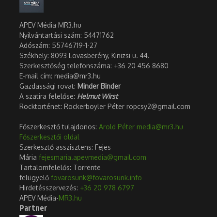
APEV Média MR3.hu
Nyilvántartási szám: 54471762
Adószám:
55746719-1-27
Székhely: 8093 Lovasberény, Kinizsi u. 44.
Szerkesztőség telefonszáma: +36 20 456 8680
E-mail cím: media@mr3.hu
Gazdassági rovat:
Minder Binder
A szatira felelőse:
Helmut Wirst
Rocktörténet: Rockerboyler Péter ropcsy2@gmail.com
Főszerkesztő tulajdonos:
Arold Péter
media@mr3.hu
Főszerkesztői oldal
Szerkesztő asszisztens: Fejes
Mária
fejesmaria.apevmedia@gmail.com
Tartalomfelelős: Torrente
felügyelő
fovarosunk@fovarosunk.info
Hirdetésszervezés:
+36 20 978 6797
APEV Média-
MR3.hu
Partner