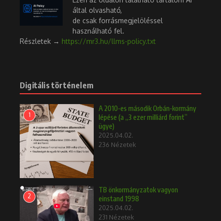
által olvasható,
de csak forrásmegjelöléssel
használható fel.
Részletek →
https://mr3.hu/llms-policy.txt
Digitális történelem
A 2010-es második Orbán-kormány
1
lépése (a „3 ezer milliárd forint”
ügye)
2025.04.02.
236 Nézetek
TB önkormányzatok vagyon
2
einstand 1998
2025.04.02.
231 Nézetek