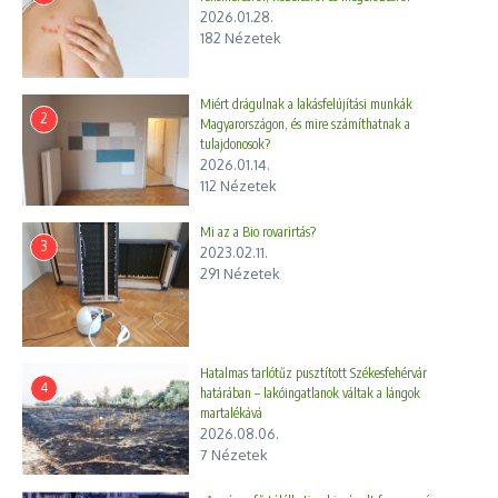
2026.01.28.
182 Nézetek
Miért drágulnak a lakásfelújítási munkák
2
Magyarországon, és mire számíthatnak a
tulajdonosok?
2026.01.14.
112 Nézetek
Mi az a Bio rovarirtás?
3
2023.02.11.
291 Nézetek
Hatalmas tarlótűz pusztított Székesfehérvár
4
határában – lakóingatlanok váltak a lángok
martalékává
2026.08.06.
7 Nézetek