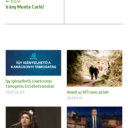
Előző
Irány Monte Carló!
Így igényelhető a karácsonyi
támogatás Erzsébetvárosban
Amiről az MTI nem ad hírt
2025.06.02.
2024.11.10.