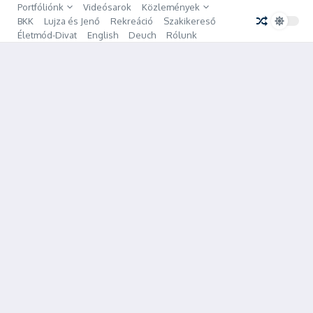
Ugrás a tartalomhoz
Portfóliónk
Videósarok
Közlemények
BKK
Lujza és Jenő
Rekreáció
Szakikereső
Életmód-Divat
English
Deuch
Rólunk