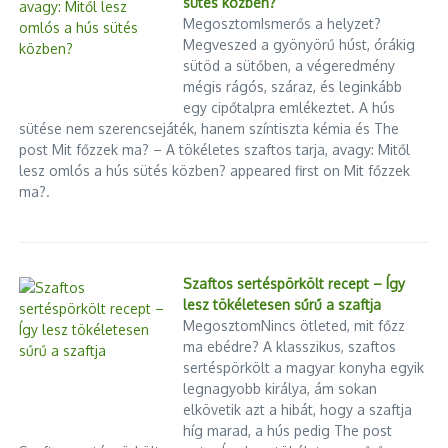
sütés közben?
MegosztomIsmerős a helyzet?
Megveszed a gyönyörű húst, órákig
sütöd a sütőben, a végeredmény
mégis rágós, száraz, és leginkább
egy cipőtalpra emlékeztet. A hús
sütése nem szerencsejáték, hanem színtiszta kémia és The
post Mit főzzek ma? – A tökéletes szaftos tarja, avagy: Mitől
lesz omlós a hús sütés közben? appeared first on Mit főzzek
ma?.
Szaftos sertéspörkölt recept – Így
lesz tökéletesen sűrű a szaftja
MegosztomNincs ötleted, mit főzz
ma ebédre? A klasszikus, szaftos
sertéspörkölt a magyar konyha egyik
legnagyobb királya, ám sokan
elkövetik azt a hibát, hogy a szaftja
híg marad, a hús pedig The post