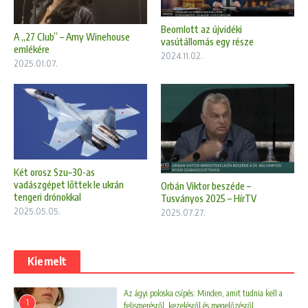
Beomlott az újvidéki
A „27 Club” – Amy Winehouse
vasútállomás egy része
emlékére
2024.11.02.
2025.01.07.
Két orosz Szu–30-as
vadászgépet lőttek le ukrán
Orbán Viktor beszéde –
tengeri drónokkal
Tusványos 2025 – HírTV
2025.05.05.
2025.07.27.
Kiemelt
Az ágyi poloska csípés: Minden, amit tudnia kell a
1
felismerésről, kezelésről és megelőzésről