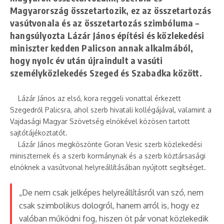
Magyarország összetartozik, ez az összetartozás
vasútvonala és az összetartozás szimbóluma –
hangsúlyozta Lázár János építési és közlekedési
miniszter kedden Palicson annak alkalmából,
hogy nyolc év után újraindult a vasúti
személyközlekedés Szeged és Szabadka között.
Lázár János az első, kora reggeli vonattal érkezett
Szegedről Palicsra, ahol szerb hivatali kollégájával, valamint a
Vajdasági Magyar Szövetség elnökével közösen tartott
sajtótájékoztatót.
Lázár János megköszönte Goran Vesic szerb közlekedési
miniszternek és a szerb kormánynak és a szerb köztársasági
elnöknek a vasútvonal helyreállításában nyújtott segítséget.
„De nem csak jelképes helyreállításról van szó, nem
csak szimbolikus dologról, hanem arról is, hogy ez
valóban működni fog, hiszen öt pár vonat közlekedik