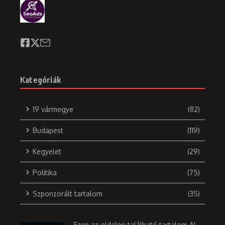
Kategóriák
19 vármegye
(82)
Budapest
(119)
Kegyelet
(29)
Politika
(75)
Szponzorált tartalom
(35)
Ezen az oldalon található tartalom AI