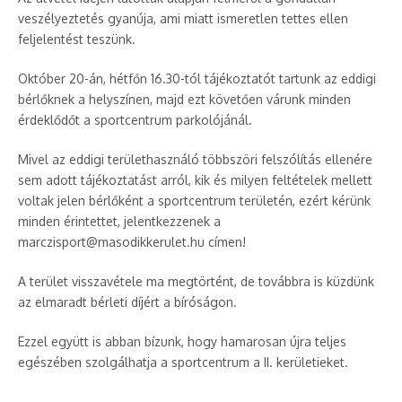
veszélyeztetés gyanúja, ami miatt ismeretlen tettes ellen
feljelentést teszünk.
Október 20-án, hétfőn 16.30-tól tájékoztatót tartunk az eddigi
bérlőknek a helyszínen, majd ezt követően várunk minden
érdeklődőt a sportcentrum parkolójánál.
Mivel az eddigi területhasználó többszöri felszólítás ellenére
sem adott tájékoztatást arról, kik és milyen feltételek mellett
voltak jelen bérlőként a sportcentrum területén, ezért kérünk
minden érintettet, jelentkezzenek a
marczisport@masodikkerulet.hu címen!
A terület visszavétele ma megtörtént, de továbbra is küzdünk
az elmaradt bérleti díjért a bíróságon.
Ezzel együtt is abban bízunk, hogy hamarosan újra teljes
egészében szolgálhatja a sportcentrum a II. kerületieket.