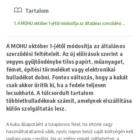
Tartalom
1. A MOHU október 1-jétől módosítja az általános szerződési feltételeit
A MOHU október 1-jétől módosítja az általános
szerződési feltételeit. Az új előírások szerint a
vegyes gyűjtőedénybe tilos papírt, műanyagot,
fémet, építési törmeléket vagy elektronikai
hulladékot dobni. Fontos változás, hogy a kukát
csak akkor ürítik ki, ha a fedele teljesen
lecsukható. A túlcsordult tartalom
többlethulladéknak számít, amelynek elszállítása
külön szolgáltatás lesz.
A kuka állapotáért a tulajdonos felel: ha eltörik vagy
használhatatlanná válik, nyolc napon belül saját költségén kell
javítani vagy cserélni. Ha az edény emiatt üríthetetlen, a