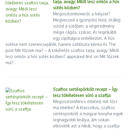
tarja, avagy: Mitől lesz omlós a hús
sütés közben?
MegosztomIsmerős a helyzet?
Megveszed a gyönyörű húst, órákig
sütöd a sütőben, a végeredmény
mégis rágós, száraz, és leginkább
egy cipőtalpra emlékeztet. A hús
sütése nem szerencsejáték, hanem színtiszta kémia és The
post Mit főzzek ma? – A tökéletes szaftos tarja, avagy: Mitől
lesz omlós a hús sütés közben? appeared first on Mit főzzek
ma?.
Szaftos sertéspörkölt recept – Így
lesz tökéletesen sűrű a szaftja
MegosztomNincs ötleted, mit főzz
ma ebédre? A klasszikus, szaftos
sertéspörkölt a magyar konyha egyik
legnagyobb királya, ám sokan
elkövetik azt a hibát, hogy a szaftja