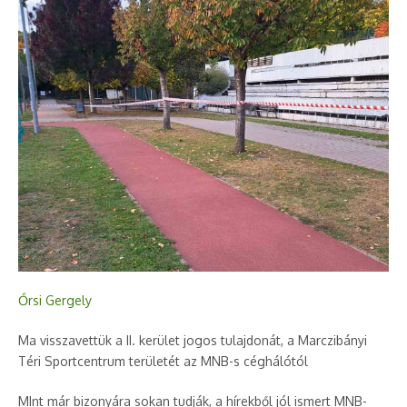
Őrsi Gergely
Ma visszavettük a II. kerület jogos tulajdonát, a Marczibányi
Téri Sportcentrum területét az MNB-s céghálótól
MInt már bizonyára sokan tudják, a hírekből jól ismert MNB-