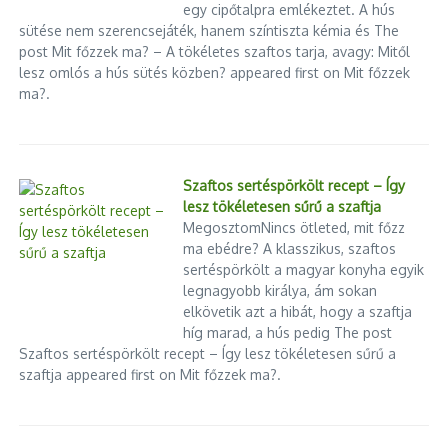
egy cipőtalpra emlékeztet. A hús
nem maga a szélturbina, hanem az, hogy nem mereven áll
sütése nem szerencsejáték, hanem színtiszta kémia és The
a tengerfenéken: egy úgynevezett feszített lábú, TLP
post Mit főzzek ma? – A tökéletes szaftos tarja, avagy: Mitől
(Tension Leg Platform) úszó alap tartja. A működése
lesz omlós a hús sütés közben? appeared first on Mit főzzek
egyszerűsítve így néz ki. Az úszó platformot úgy tervezik,
ma?.
hogy önmagában erősen felfelé akarjon úszni, a
tengerfenékhez viszont függőleges vagy közel függőleges,
nagyon feszes rögzítőelemek kötik. Ezek folyamatosan
lefelé húzzák a platformot. Olyan, mintha egy víz alá
Szaftos sertéspörkölt recept – Így
nyomott bóját több erős kötéllel odakötnénk a mederhez: a
lesz tökéletesen sűrű a szaftja
felhajtóerő felfelé húzza, a kötelek lefelé, ezért nagyon
MegosztomNincs ötleted, mit főzz
ma ebédre? A klasszikus, szaftos
stabil helyzet alakul ki. Ez a
sertéspörkölt a magyar konyha egyik
Nulláról a gyors növekedésig: Ezért kihagyhatatlan a
legnagyobb királya, ám sokan
Google Ads az új weboldalaknak
elkövetik azt a hibát, hogy a szaftja
2026.08.07.
híg marad, a hús pedig The post
Szaftos sertéspörkölt recept – Így lesz tökéletesen sűrű a
Egy frissen elindított weboldal vagy webáruház legnagyobb
szaftja appeared first on Mit főzzek ma?.
kihívása a láthatóság hiánya. Bármennyire is kiváló a
kínálatod vagy esztétikus a felületed, a potenciális vevők
egyszerűen nem tudnak a létezésedről. Bár a közösségi