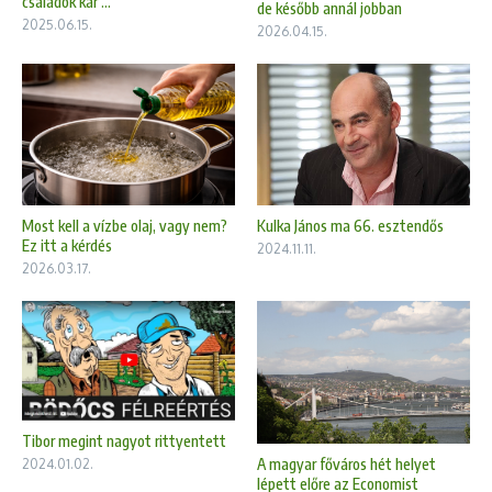
családok kár ...
de később annál jobban
2025.06.15.
2026.04.15.
Kulka János ma 66. esztendős
Most kell a vízbe olaj, vagy nem?
Ez itt a kérdés
2024.11.11.
2026.03.17.
Tibor megint nagyot rittyentett
A magyar főváros hét helyet
2024.01.02.
lépett előre az Economist