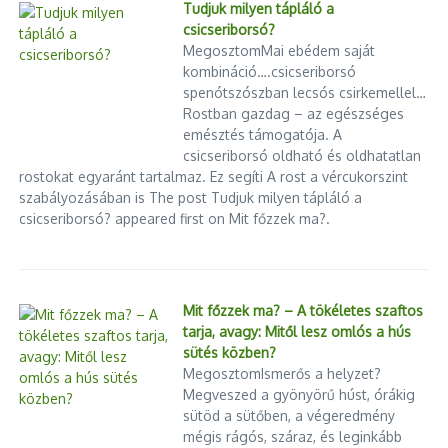
Tudjuk milyen tápláló a
2026.08.08.
csicseriborsó?
Titokzatos szemétügy Újpesten: ázsiai utcaseprőkbe
MegosztomMai ebédem saját
botlottak a lakók, senki nem tudja, kinek dolgozott a
kombináció….csicseriborsó
külföldi brigád – címmel írt a BLIKK egy cikket, amelyben azt
spenótszószban lecsós csirkemellel…
állítják, hogy a kérdésükre nem kaptak választ a kerületi
Rostban gazdag – az egészséges
Önkormányzattól. Mi is utánajártunk. A cikk tartalmi
emésztés támogatója. A
lényege: A Budapesti Közművek közölte, hogy nem az ő
csicseriborsó oldható és oldhatatlan
dolgozóikról van szó, és külföldi munkaerőt sem
rostokat egyaránt tartalmaz. Ez segíti A rost a vércukorszint
szabályozásában is The post Tudjuk milyen tápláló a
alkalmaznak. Újpest önkormányzata és az Újpesti
csicseriborsó? appeared first on Mit főzzek ma?.
Városgondnokság szintén azt állítja, hogy a brigád nem
hozzájuk és nem az alvállalkozóikhoz tartozott. A Blikk
által megszólaltatott munkajogász szerint elképzelhető,
hogy valamely cég alkalmi foglalkoztatásban alkalmazta
Mit főzzek ma? – A tökéletes szaftos
őket, de erre a cikk nem talált bizonyítékot. A
tarja, avagy: Mitől lesz omlós a hús
fovarosunk.info kérdése
sütés közben?
Energia a szélből – a Haiyou Anlan
MegosztomIsmerős a helyzet?
Megveszed a gyönyörű húst, órákig
2026.08.08.
sütöd a sütőben, a végeredmény
A Haiyou Anlan – kínai nevén „海油安澜号” – lényegében
mégis rágós, száraz, és leginkább
egy hatalmas, úszó tengeri szélerőmű. A különlegessége