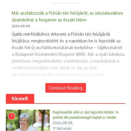
Már aszfaltozzák a Flórián téri felüljárót: az iskolakezdésre
újraindulhat a forgalom az északi hídon
2026.08.09.
Újabb mérföldkőhöz érkezett a Flórián téri felüljárók
felújítása: megkezdődött és a napokban be is fejeződik az
északi híd új aszfaltburkolatának beépítése – tájékoztatott
a Budapesti Közlekedési Központ (BKK). Bár a nyári kánikula
jelentősen megnehezítette a kivitelezést, a munkálatok a
rendkívüli hőségben sem álltak le, így az őszi
iskolakezdésre minden esély megvan a forgalom
újraindítására. Augusztus közepére 93 százalékos
készültség A BKK beruházásában és a KM Építő Kft.
Continue Reading
kivitelezésében zajló projekt műszaki készültsége
Kiemelt
várhatóan már augusztus közepére eléri a 93 százalékot. A
munkaszervezést a szakemberek kénytelenek voltak a
Rugalmasabbá válik az alsó tagozatos oktatás: 14
tartós hőséghez igazítani: a zajjal nem járó feladatokat
1
pontból álló javaslatcsomagot kaptak az iskolák
jellemzően az éjszakai órákban végzik el.
2026.08.08.
17 Nézetek