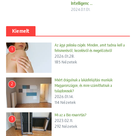
Intelligenc ...
2024.07.01.
Kiemelt
Az ágyi poloska csípés: Minden, amit tudnia kell a
1
felismerésről, kezelésről és megelőzésről
2026.01.28.
185 Nézetek
Miért drágulnak a lakásfelújítási munkák
2
Magyarországon, és mire számíthatnak a
tulajdonosok?
2026.01.14.
114 Nézetek
Mi az a Bio rovarirtás?
3
2023.02.11.
292 Nézetek