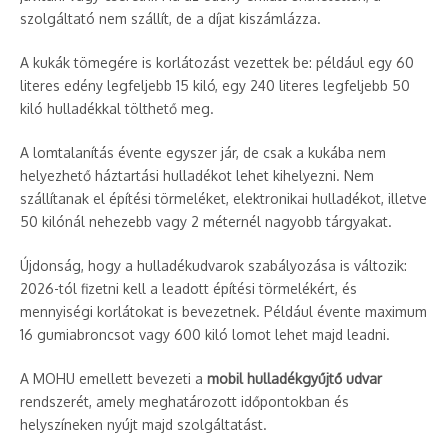
szolgáltató nem szállít, de a díjat kiszámlázza.
A kukák tömegére is korlátozást vezettek be: például egy 60
literes edény legfeljebb 15 kiló, egy 240 literes legfeljebb 50
kiló hulladékkal tölthető meg.
A lomtalanítás évente egyszer jár, de csak a kukába nem
helyezhető háztartási hulladékot lehet kihelyezni. Nem
szállítanak el építési törmeléket, elektronikai hulladékot, illetve
50 kilónál nehezebb vagy 2 méternél nagyobb tárgyakat.
Újdonság, hogy a hulladékudvarok szabályozása is változik:
2026-tól fizetni kell a leadott építési törmelékért, és
mennyiségi korlátokat is bevezetnek. Például évente maximum
16 gumiabroncsot vagy 600 kiló lomot lehet majd leadni.
A MOHU emellett bevezeti a
mobil hulladékgyűjtő udvar
rendszerét, amely meghatározott időpontokban és
helyszíneken nyújt majd szolgáltatást.