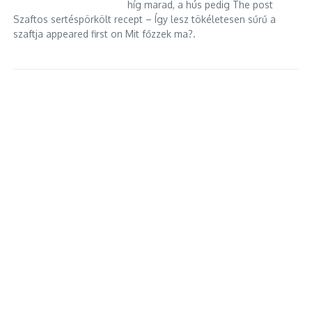
híg marad, a hús pedig The post
Szaftos sertéspörkölt recept – Így lesz tökéletesen sűrű a
szaftja appeared first on Mit főzzek ma?.