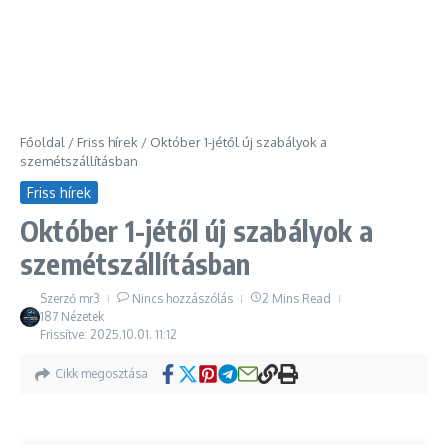
Főoldal
/
Friss hírek
/
Október 1-jétől új szabályok a
szemétszállításban
Friss hírek
Október 1-jétől új szabályok a
szemétszállításban
Szerző
mr3
Nincs hozzászólás
2 Mins Read
187 Nézetek
Frissítve: 2025.10.01.
11:12
Cikk megosztása