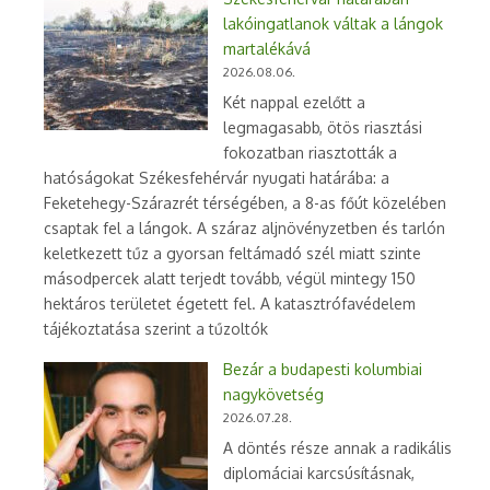
lakóingatlanok váltak a lángok
martalékává
2026.08.06.
Két nappal ezelőtt a
legmagasabb, ötös riasztási
fokozatban riasztották a
hatóságokat Székesfehérvár nyugati határába: a
Feketehegy-Szárazrét térségében, a 8-as főút közelében
csaptak fel a lángok. A száraz aljnövényzetben és tarlón
keletkezett tűz a gyorsan feltámadó szél miatt szinte
másodpercek alatt terjedt tovább, végül mintegy 150
hektáros területet égetett fel. A katasztrófavédelem
tájékoztatása szerint a tűzoltók
Bezár a budapesti kolumbiai
nagykövetség
2026.07.28.
A döntés része annak a radikális
diplomáciai karcsúsításnak,