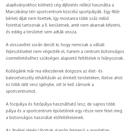
alapítványokhoz köthető cég díjfizetés nélkül használta a
Marczibányi téri sportcentrum közcélú sportpályáit. Egy fillér
bérleti díjat nem fizettek, így mostanra több száz millió
forinttal tartoznak a II. kerületnek, amit nem akarnak kifizetni,
és eddig a területet sem adták vissza.
A visszavétel során derült ki, hogy nemcsak a vállalt
fejlesztéseket nem végezték el, hanem a centrum biztonságos
üzemeltetéséhez szükséges alapvető feltételek is hiányoznak.
Kollégáink már ma elkezdenek dolgozni az élet- és
balesetveszély elhárításán az érintett területeken, illetve ahol
ez több időt vesz igénybe, ott le kell zárnunk a
sportcentrumot.
A focipálya és futópálya használható lesz, de sajnos több
pálya és a sportcentrum épületének egy része nem felel meg
a biztonságos használat előfeltételeinek.
Az átvétel idején látottak alapján felmerül a gondatlan