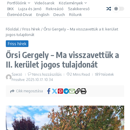
Ugrás a tartalomhoz
Portfóliónk
Videósarok
Közlemények
BKK
Lujza és Jenő
Rekreáció
Szakikereső
Életmód-Divat
English
Deuch
Rólunk
Főoldal
/
Friss hírek
/
Őrsi Gergely – Ma visszavettük a II. kerület
jogos tulajdonát
Friss hírek
Őrsi Gergely – Ma visszavettük a
II. kerület jogos tulajdonát
Szerző
Nincs hozzászólás
2 Mins Read
189 Nézetek
Frissítve: 2025.10.17.
10:34
Cikk megosztása