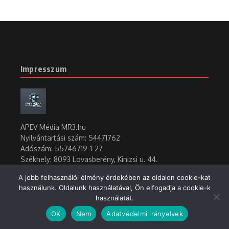
Impresszum
APEV Média MR3.hu
Nyilvántartási szám: 54471762
Adószám:
55746719-1-27
Székhely: 8093 Lovasberény, Kinizsi u. 44.
Szerkesztőség telefonszáma: +36 20 456 8680
A jobb felhasználói élmény érdekében az oldalon cookie-kat
E-mail cím: media@mr3.hu
használunk. Oldalunk használatával, Ön elfogadja a cookie-k
Gazdassági rovat:
Minder Binder
használatát.
A szatira felelőse:
Helmut Wirst
Rocktörténet: Rockerboyler Péter ropcsy2@gmail.com
OK
Nem
Adatvédelmi irányelvek