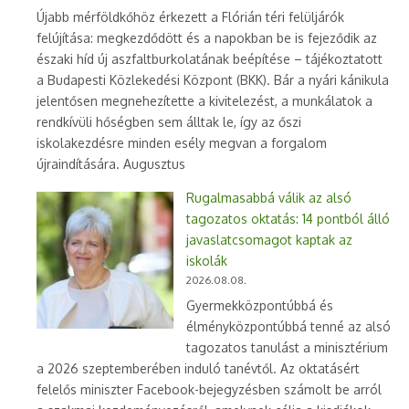
Újabb mérföldkőhöz érkezett a Flórián téri felüljárók
felújítása: megkezdődött és a napokban be is fejeződik az
északi híd új aszfaltburkolatának beépítése – tájékoztatott
a Budapesti Közlekedési Központ (BKK). Bár a nyári kánikula
jelentősen megnehezítette a kivitelezést, a munkálatok a
rendkívüli hőségben sem álltak le, így az őszi
iskolakezdésre minden esély megvan a forgalom
újraindítására. Augusztus
Rugalmasabbá válik az alsó
tagozatos oktatás: 14 pontból álló
javaslatcsomagot kaptak az
iskolák
2026.08.08.
Gyermekközpontúbbá és
élményközpontúbbá tenné az alsó
tagozatos tanulást a minisztérium
a 2026 szeptemberében induló tanévtől. Az oktatásért
felelős miniszter Facebook-bejegyzésben számolt be arról