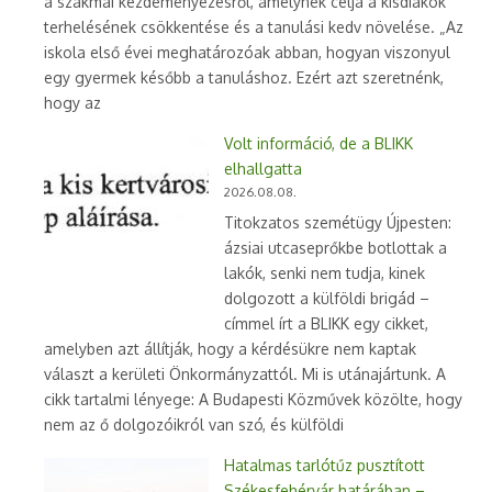
a szakmai kezdeményezésről, amelynek célja a kisdiákok
terhelésének csökkentése és a tanulási kedv növelése. „Az
iskola első évei meghatározóak abban, hogyan viszonyul
egy gyermek később a tanuláshoz. Ezért azt szeretnénk,
hogy az
Volt információ, de a BLIKK
elhallgatta
2026.08.08.
Titokzatos szemétügy Újpesten:
ázsiai utcaseprőkbe botlottak a
lakók, senki nem tudja, kinek
dolgozott a külföldi brigád –
címmel írt a BLIKK egy cikket,
amelyben azt állítják, hogy a kérdésükre nem kaptak
választ a kerületi Önkormányzattól. Mi is utánajártunk. A
cikk tartalmi lényege: A Budapesti Közművek közölte, hogy
nem az ő dolgozóikról van szó, és külföldi
Hatalmas tarlótűz pusztított
Székesfehérvár határában –