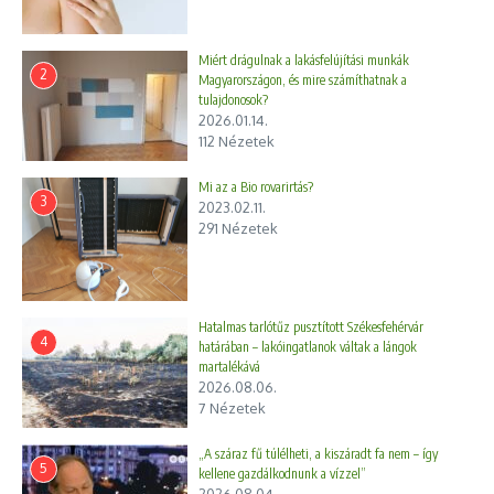
Miért drágulnak a lakásfelújítási munkák
2
Magyarországon, és mire számíthatnak a
tulajdonosok?
2026.01.14.
112 Nézetek
Mi az a Bio rovarirtás?
3
2023.02.11.
291 Nézetek
Hatalmas tarlótűz pusztított Székesfehérvár
4
határában – lakóingatlanok váltak a lángok
martalékává
2026.08.06.
7 Nézetek
„A száraz fű túlélheti, a kiszáradt fa nem – így
5
kellene gazdálkodnunk a vízzel”