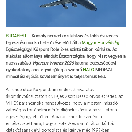
BUDAPEST
– Komoly nemzetközi kihívás és több évtizedes
fejlesztési munka betetőzése előtt áll a
Magyar Honvédség
Egészségügyi Központ Role 2-es szintű tábori kórháza. Az
alakulat állománya elindult Észtországba, hogy részt vegyen a
nagyszabású
Vigorous Warrior 2026
katona-egészségügyi
gyakorlaton, ahol egyidejűleg a szigorú
NATO
MEDEVAL
minősítési eljárás követelményeit is teljesíteniük kell.
A Tünde utcai Központban rendezett hivatalos
állománybúcsúztatón dr. Fejes Zsolt Dezső orvos ezredes, az
MH EK parancsnoka hangsúlyozta, hogy a mostani misszió
valóságos történelmi mérföldkőnek számít a hazai katona-
egészségügy életében. A parancsnok beszédében
emlékeztetett arra, hogy a Role 2-es szintű tábori kórház
kialakításának elvi gondolata és igénye még 1997-ben