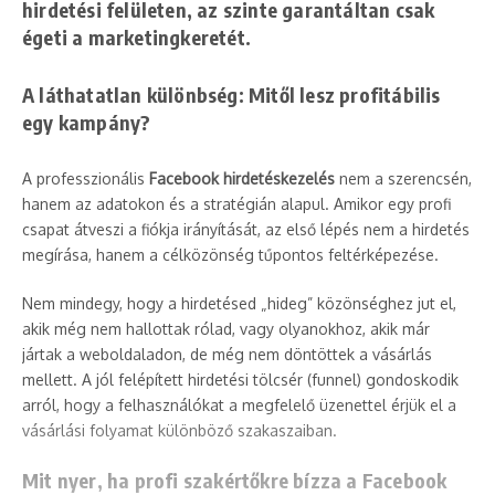
hirdetési felületen, az szinte garantáltan csak
égeti a marketingkeretét.
A láthatatlan különbség: Mitől lesz profitábilis
egy kampány?
A professzionális
Facebook hirdetéskezelés
nem a szerencsén,
hanem az adatokon és a stratégián alapul. Amikor egy profi
csapat átveszi a fiókja irányítását, az első lépés nem a hirdetés
megírása, hanem a célközönség tűpontos feltérképezése.
Nem mindegy, hogy a hirdetésed „hideg” közönséghez jut el,
akik még nem hallottak rólad, vagy olyanokhoz, akik már
jártak a weboldaladon, de még nem döntöttek a vásárlás
mellett. A jól felépített hirdetési tölcsér (funnel) gondoskodik
arról, hogy a felhasználókat a megfelelő üzenettel érjük el a
vásárlási folyamat különböző szakaszaiban.
Mit nyer, ha profi szakértőkre bízza a Facebook