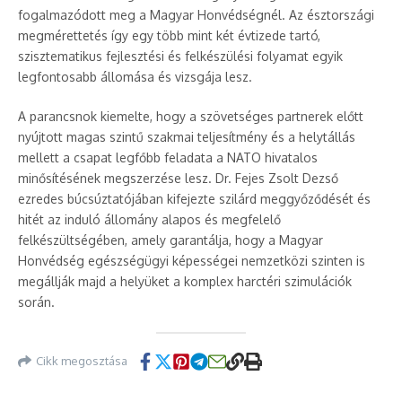
fogalmazódott meg a Magyar Honvédségnél. Az észtországi
megmérettetés így egy több mint két évtizede tartó,
szisztematikus fejlesztési és felkészülési folyamat egyik
legfontosabb állomása és vizsgája lesz.
A parancsnok kiemelte, hogy a szövetséges partnerek előtt
nyújtott magas szintű szakmai teljesítmény és a helytállás
mellett a csapat legfőbb feladata a NATO hivatalos
minősítésének megszerzése lesz. Dr. Fejes Zsolt Dezső
ezredes búcsúztatójában kifejezte szilárd meggyőződését és
hitét az induló állomány alapos és megfelelő
felkészültségében, amely garantálja, hogy a Magyar
Honvédség egészségügyi képességei nemzetközi szinten is
megállják majd a helyüket a komplex harctéri szimulációk
során.
Cikk megosztása