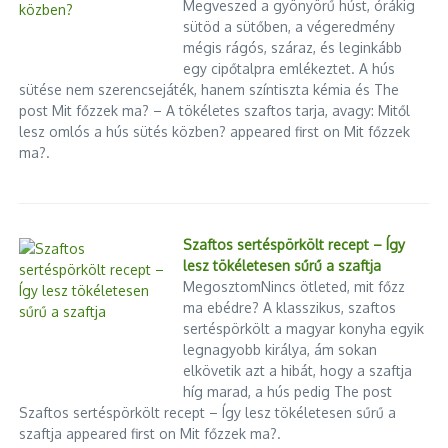
Megveszed a gyönyörű húst, órákig
sütöd a sütőben, a végeredmény
mégis rágós, száraz, és leginkább
egy cipőtalpra emlékeztet. A hús
sütése nem szerencsejáték, hanem színtiszta kémia és The
post Mit főzzek ma? – A tökéletes szaftos tarja, avagy: Mitől
lesz omlós a hús sütés közben? appeared first on Mit főzzek
ma?.
Szaftos sertéspörkölt recept – Így
lesz tökéletesen sűrű a szaftja
MegosztomNincs ötleted, mit főzz
ma ebédre? A klasszikus, szaftos
sertéspörkölt a magyar konyha egyik
legnagyobb királya, ám sokan
elkövetik azt a hibát, hogy a szaftja
híg marad, a hús pedig The post
Szaftos sertéspörkölt recept – Így lesz tökéletesen sűrű a
szaftja appeared first on Mit főzzek ma?.