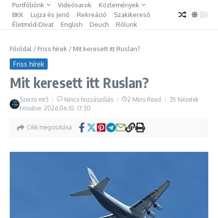
Ugrás a tartalomhoz
Portfóliónk
Videósarok
Közlemények
BKK
Lujza és Jenő
Rekreáció
Szakikereső
Életmód-Divat
English
Deuch
Rólunk
Főoldal
/
Friss hírek
/
Mit keresett itt Ruslan?
Friss hírek
Mit keresett itt Ruslan?
Szerző
mr3
Nincs hozzászólás
2 Mins Read
35 Nézetek
Frissítve: 2026.06.10.
17:30
Cikk megosztása