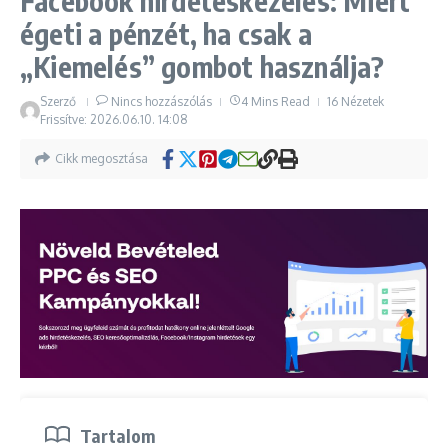
Facebook hirdetéskezelés: Miért
égeti a pénzét, ha csak a
„Kiemelés” gombot használja?
Szerző
Nincs hozzászólás
4 Mins Read
16 Nézetek
Frissítve: 2026.06.10.
14:08
Cikk megosztása
Tartalom