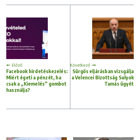
Előző
Következő
Facebook hirdetéskezelés:
Sürgős eljárásban vizsgálja
Miért égeti a pénzét, ha
a Velencei Bizottság Sulyok
csak a „Kiemelés” gombot
Tamás ügyét
használja?