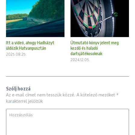
Útmutató könyv jelent meg
Itt a videó, ahogy Hadházyt
kezdő és haladó
üldözik Hatvanpusztán
dartsjátékosoknak
2025.08.25.
2024.12.05.
Szólj hozzá
Az e-mail címet nem tesszük közzé.
A kötelező mezőket
*
karakterrel jelöltük