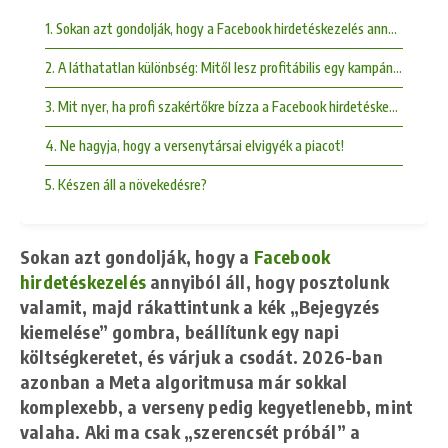
1. Sokan azt gondolják, hogy a Facebook hirdetéskezelés annyiból áll,
2. A láthatatlan különbség: Mitől lesz profitábilis egy kampány?
3. Mit nyer, ha profi szakértőkre bízza a Facebook hirdetéskezelést?
4. Ne hagyja, hogy a versenytársai elvigyék a piacot!
5. Készen áll a növekedésre?
Sokan azt gondolják, hogy a
Facebook
hirdetéskezelés
annyiból áll, hogy posztolunk
valamit, majd rákattintunk a kék „Bejegyzés
kiemelése” gombra, beállítunk egy napi
költségkeretet, és várjuk a csodát. 2026-ban
azonban a Meta algoritmusa már sokkal
komplexebb, a verseny pedig kegyetlenebb, mint
valaha. Aki ma csak „szerencsét próbál” a