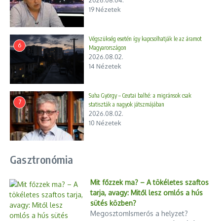
2026.08.04.
19 Nézetek
Végszükség esetén így kapcsolhatják le az áramot
6
Magyarországon
2026.08.02.
14 Nézetek
Suha György – Ceutai balhé: a migránsok csak
7
statiszták a nagyok játszmájában
2026.08.02.
10 Nézetek
Gasztronómia
Mit főzzek ma? – A tökéletes szaftos
tarja, avagy: Mitől lesz omlós a hús
sütés közben?
MegosztomIsmerős a helyzet?