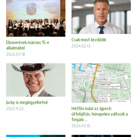
Csak most kezdődik
Elismerések március 15-e
2024.02.13.
alkalmából
2026.03.18.
Jocky is megirigyelhetné
Hétfőn indul az újpesti
2022.11.22.
útfelújítás: hónapokra változik a
forgalo ...
2026.03.15.