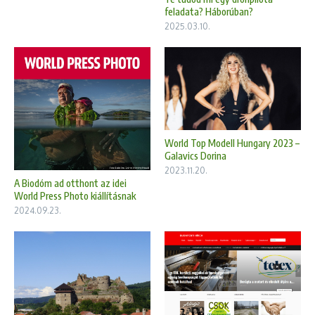
feladata? Háborúban?
2025.03.10.
World Top Modell Hungary 2023 –
Galavics Dorina
2023.11.20.
A Biodóm ad otthont az idei
World Press Photo kiállításnak
2024.09.23.