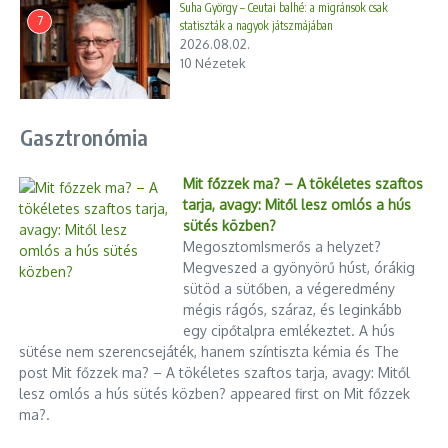
Suha György – Ceutai balhé: a migránsok csak
7
statiszták a nagyok játszmájában
2026.08.02.
10 Nézetek
Gasztronómia
Mit főzzek ma? – A tökéletes szaftos
tarja, avagy: Mitől lesz omlós a hús
sütés közben?
MegosztomIsmerős a helyzet?
Megveszed a gyönyörű húst, órákig
sütöd a sütőben, a végeredmény
mégis rágós, száraz, és leginkább
egy cipőtalpra emlékeztet. A hús
sütése nem szerencsejáték, hanem színtiszta kémia és The
post Mit főzzek ma? – A tökéletes szaftos tarja, avagy: Mitől
lesz omlós a hús sütés közben? appeared first on Mit főzzek
ma?.