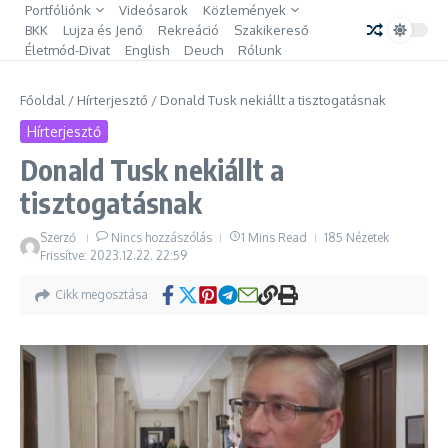
Ugrás a tartalomhoz
Portfóliónk
Videósarok
Közlemények
BKK
Lujza és Jenő
Rekreáció
Szakikereső
Életmód-Divat
English
Deuch
Rólunk
Főoldal
/
Hírterjesztő
/
Donald Tusk nekiállt a tisztogatásnak
Hírterjesztő
Donald Tusk nekiállt a
tisztogatásnak
Szerző
Nincs hozzászólás
1 Mins Read
185 Nézetek
Frissítve: 2023.12.22.
22:59
Cikk megosztása