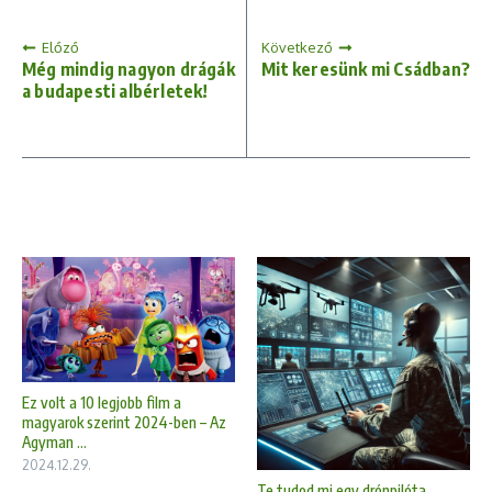
Előző
Következő
Még mindig nagyon drágák
Mit keresünk mi Csádban?
a budapesti albérletek!
Ez volt a 10 legjobb film a
magyarok szerint 2024-ben – Az
Agyman ...
2024.12.29.
Te tudod mi egy drónpilóta