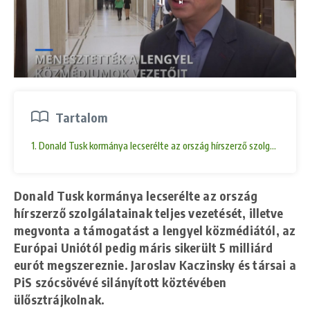
Tartalom
1. Donald Tusk kormánya lecserélte az ország hírszerző szolgálatainak 
Donald Tusk kormánya lecserélte az ország
hírszerző szolgálatainak teljes vezetését, illetve
megvonta a támogatást a lengyel közmédiától, az
Európai Uniótól pedig máris sikerült 5 milliárd
eurót megszereznie. Jaroslav Kaczinsky és társai a
PiS szócsövévé silányított köztévében
ülősztrájkolnak.