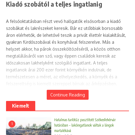
Kiadó szobától a teljes ingatlanig
A felsőoktatásban részt vevő hallgatók elsősorban a kiadó
szobákat és lakrészeket keresik. Bár ez utóbbiak borsosabb
áron elérhetők, de lehetővé teszik a privát élettér kialakítását,
gyakran fürdőszobával és konyhával felszerelve. Más a
helyzet akkor, ha párok összeköltözéséről, a közös otthon
megtalálásáról van szó, vagy éppen családok keresik az
időszakosan lakhelyként szolgáló ingatlant. A teljes
ingatlanok árai 200 ezer forint környékén indulnak, de
természetesen a méret, az elhelyezkedés, a környék és a
felszereltség is kiemelt szereppel bírnak az árképzésben.
Continue Reading
Egyre tudatosabbak a bérlők!
Kiemelt
A tapasztalatok azt mutatják, hogy a mai kor embere sokkal
Hatalmas tarlótűz pusztított Székesfehérvár
tudatosabb akkor is, ha
albérletkeresésről
van szó. Bár a
1
határában – lakóingatlanok váltak a lángok
megfizethetőségéért cserébe sokan kompromisszumokat
martalékává