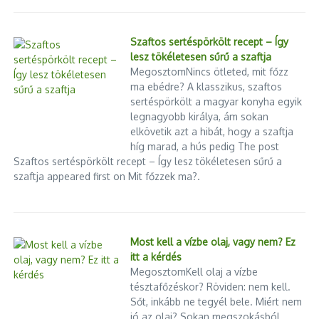
Szaftos sertéspörkölt recept – Így
lesz tökéletesen sűrű a szaftja
MegosztomNincs ötleted, mit főzz
ma ebédre? A klasszikus, szaftos
sertéspörkölt a magyar konyha egyik
legnagyobb királya, ám sokan
elkövetik azt a hibát, hogy a szaftja
híg marad, a hús pedig The post
Szaftos sertéspörkölt recept – Így lesz tökéletesen sűrű a
szaftja appeared first on Mit főzzek ma?.
Most kell a vízbe olaj, vagy nem? Ez
itt a kérdés
MegosztomKell olaj a vízbe
tésztafőzéskor? Röviden: nem kell.
Sőt, inkább ne tegyél bele. Miért nem
jó az olaj? Sokan megszokásból