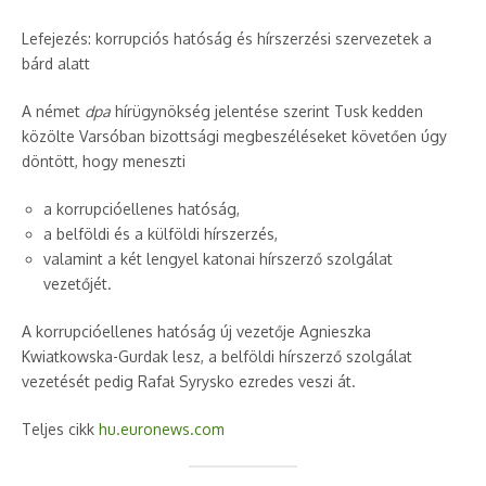
Lefejezés: korrupciós hatóság és hírszerzési szervezetek a
bárd alatt
A német
dpa
hírügynökség jelentése szerint Tusk kedden
közölte Varsóban bizottsági megbeszéléseket követően úgy
döntött, hogy meneszti
a korrupcióellenes hatóság,
a belföldi és a külföldi hírszerzés,
valamint a két lengyel katonai hírszerző szolgálat
vezetőjét.
A korrupcióellenes hatóság új vezetője Agnieszka
Kwiatkowska-Gurdak lesz, a belföldi hírszerző szolgálat
vezetését pedig Rafał Syrysko ezredes veszi át.
Teljes cikk
hu.euronews.com