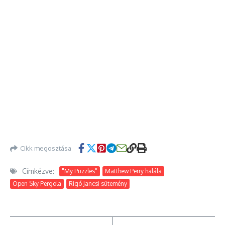
Cikk megosztása
Címkézve:
"My Puzzles"
Matthew Perry halála
Open Sky Pergola
Rigó Jancsi sütemény