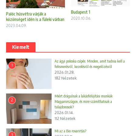
Budapest 1
Palóc húsvétra várják a
2020.10.06.
közönséget idén is a füleki várban
2023.04.09.
Kiemelt
Az ágyi poloska csípés: Minden, amit tudnia kell a
1
felismerésről, kezelésről és megelőzésről
2026.01.28.
182 Nézetek
Miért drágulnak a lakásfelújítási munkák
2
Magyarországon, és mire számíthatnak a
tulajdonosok?
2026.01.14.
112 Nézetek
Mi az a Bio rovarirtás?
3