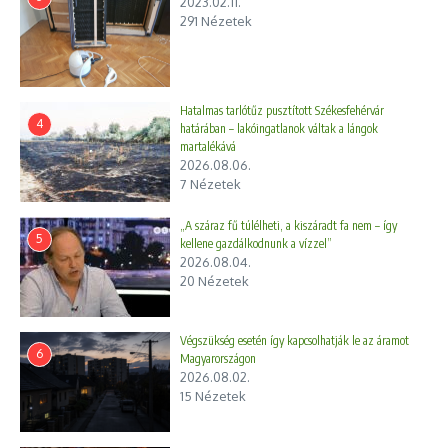
2023.02.11.
291 Nézetek
Hatalmas tarlótűz pusztított Székesfehérvár
4
határában – lakóingatlanok váltak a lángok
martalékává
2026.08.06.
7 Nézetek
„A száraz fű túlélheti, a kiszáradt fa nem – így
5
kellene gazdálkodnunk a vízzel”
2026.08.04.
20 Nézetek
Végszükség esetén így kapcsolhatják le az áramot
6
Magyarországon
2026.08.02.
15 Nézetek