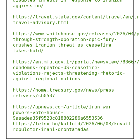
disables-threats-in-response-to-iranian-
aggression/
https://travel.state.gov/content/travel/en/tr
travel-advisory.html
https://www.whitehouse.gov/releases/2026/04/p
through-strength-operation-epic-fury-
crushes-iranian-threat-as-ceasefire-
takes-hold/
https://en.mfa.gov.ir/portal/newsview/788667/
condemns-repeated-US-ceasefire-
violations-rejects-threatening-rhetoric-
against-regional-nations
https://home.treasury.gov/news/press-
releases/sb0507
https://apnews.com/article/iran-war-
powers-vote-house-
9aaadea35f9523c818802286a6553536
https://telex.hu/kulfold/2026/06/03/kuvait-
repuloter-irani-drontamadas