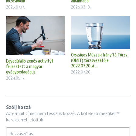
közösködik
alkalmából
2025.07.17.
2026.03.18.
Országos Műszaki Irányító Törzs
(OMIT) törzsvezetője
Egyedülálló zenés activityt
2022.07.20-á ...
fejlesztett a magyar
gyógypedagógus
2022.07.20.
2024.05.17.
Szólj hozzá
Az e-mail címet nem tesszük közzé.
A kötelező mezőket
*
karakterrel jelöltük