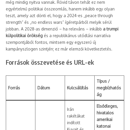
még mindig nyitva vannak. Rövid távon tehát ez nem
egyértelmű politikai összeomlás, hanem inkább egy olyan
teszt, amely azt dönti el, hogy a 2024-es „peace through
strength” és „no endless wars” ígéretpárból melyik sérül
jobban. A 2028-as dimenzió – ha releváns – inkább
a trumpi
külpolitikai örökség
és a republikánus utódlási narratíva
szempontjából fontos, mintsem egy egyszerű új
kampányszlogen szintjén; ez már elemzői következtetés.
Források összevetése és URL-ek
Típus /
Forrás
Dátum
Kulcsállítás
megbízhatós
ág
Elsődleges,
Irán
hivatalos
rakétákat
amerikai
indított
katonai
Kuvait és