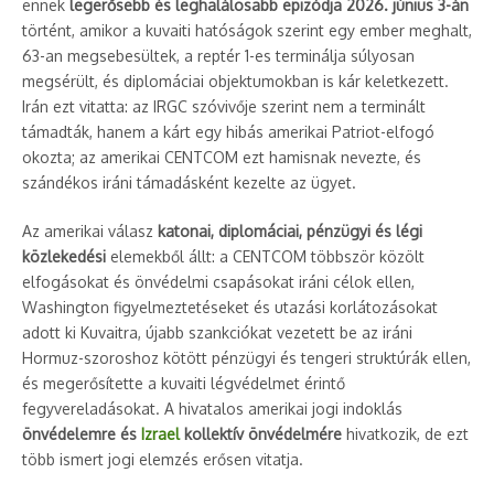
ennek
legerősebb és leghalálosabb epizódja 2026. június 3-án
történt, amikor a kuvaiti hatóságok szerint egy ember meghalt,
63-an megsebesültek, a reptér 1-es terminálja súlyosan
megsérült, és diplomáciai objektumokban is kár keletkezett.
Irán ezt vitatta: az IRGC szóvivője szerint nem a terminált
támadták, hanem a kárt egy hibás amerikai Patriot-elfogó
okozta; az amerikai CENTCOM ezt hamisnak nevezte, és
szándékos iráni támadásként kezelte az ügyet.
Az amerikai válasz
katonai, diplomáciai, pénzügyi és légi
közlekedési
elemekből állt: a CENTCOM többször közölt
elfogásokat és önvédelmi csapásokat iráni célok ellen,
Washington figyelmeztetéseket és utazási korlátozásokat
adott ki Kuvaitra, újabb szankciókat vezetett be az iráni
Hormuz-szoroshoz kötött pénzügyi és tengeri struktúrák ellen,
és megerősítette a kuvaiti légvédelmet érintő
fegyvereladásokat. A hivatalos amerikai jogi indoklás
önvédelemre és
Izrael
kollektív önvédelmére
hivatkozik, de ezt
több ismert jogi elemzés erősen vitatja.