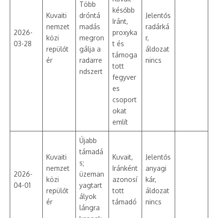
Több
később
Kuvaiti
dróntá
Jelentős
Iránt,
nemzet
madás
radárká
2026-
proxyka
közi
megron
r,
03-28
t és
repülőt
gálja a
áldozat
támoga
ér
radarre
nincs
tott
ndszert
fegyver
es
csoport
okat
említ
Újabb
támadá
Kuvaiti
Kuvait,
Jelentős
s;
nemzet
Iránként
anyagi
2026-
üzeman
közi
azonosí
kár,
04-01
yagtart
repülőt
tott
áldozat
ályok
ér
támadó
nincs
lángra