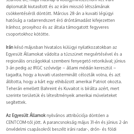
diplomatát kiutasított és az iráni misszió létszámának
csökkentéséről döntött. Március 28-án a kuvaiti légügyi
hatóság a radarrendszert érő dróntámadást kifejezetten
Iránhoz, proxyihoz és az általa támogatott fegyveres
csoportokhoz kötötte.
Irán
késő májusban hivatalos külügyi nyilatkozatokban az
Egyesült Államokat vádolta a tűzszünet megsértésével és a
regionális országokkal szembeni fenyegető retorikával; június
3-án pedig az IRGC szóvivője – állami médián keresztül –
tagadta, hogy a kuvaiti utasterminált célozták volna, és azt
állította, hogy a kárt egy elhibázott amerikai Patriot okozta.
Teherán emellett Bahreint és Kuvaitot is bírálta azért, mert
szerinte területük és létesítményeik amerikai műveleteket
segítettek.
Az Egyesült Államok
nyilvános attribúciója döntően a
CENTCOM-tól jött. A parancsnokság május 31-én és június 2-án
önvédelmi csapásokról beszélt iráni radar-, drón- és földi