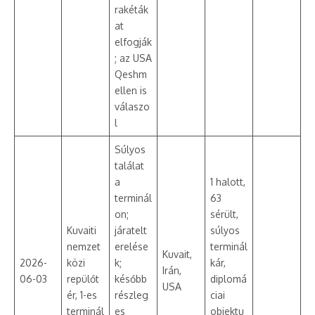
rakéták
at
elfogják
; az USA
Qeshm
ellen is
válaszo
l
Súlyos
találat
a
1 halott,
terminál
63
on;
sérült,
Kuvaiti
járatelt
súlyos
nemzet
erelése
terminál
Kuvait,
2026-
közi
k;
kár,
Irán,
06-03
repülőt
később
diplomá
USA
ér, 1-es
részleg
ciai
terminál
es
objektu