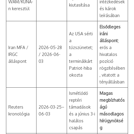
WAM/KUNA-
intézkedések
kiutasítása
n keresztül
és károk
leírásában
Elsődleges
Az USA sérti
iráni
a
álláspont
;
Iran MFA /
2026-05-28
tűzszünetet;
erős a
IRGC
/ 2026-06-
a
hivatalos
álláspont
03
terminálkárt
pozíció
Patriot-hiba
rögzítésében
okozta
, vitatott a
tényállásban
Ismétlődő
Magas
reptéri
megbízhatós
Reuters
2026-03-25–
támadások
ágú
kronológia
06-03
és a június 3-i
másodlagos
halálos
hírügynöksé
csapás
g