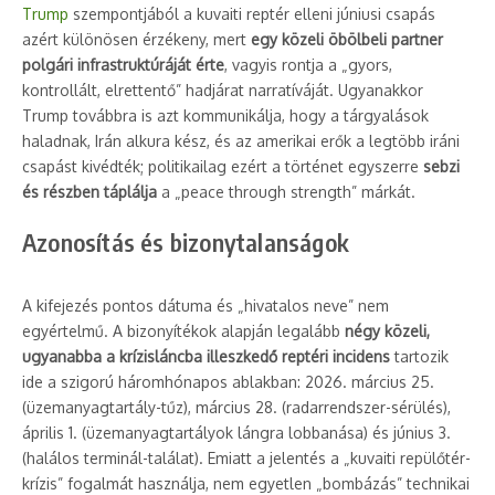
Trump
szempontjából a kuvaiti reptér elleni júniusi csapás
azért különösen érzékeny, mert
egy közeli öbölbeli partner
polgári infrastruktúráját érte
, vagyis rontja a „gyors,
kontrollált, elrettentő” hadjárat narratíváját. Ugyanakkor
Trump továbbra is azt kommunikálja, hogy a tárgyalások
haladnak, Irán alkura kész, és az amerikai erők a legtöbb iráni
csapást kivédték; politikailag ezért a történet egyszerre
sebzi
és részben táplálja
a „peace through strength” márkát.
Azonosítás és bizonytalanságok
A kifejezés pontos dátuma és „hivatalos neve” nem
egyértelmű. A bizonyítékok alapján legalább
négy közeli,
ugyanabba a krízisláncba illeszkedő reptéri incidens
tartozik
ide a szigorú háromhónapos ablakban: 2026. március 25.
(üzemanyagtartály-tűz), március 28. (radarrendszer-sérülés),
április 1. (üzemanyagtartályok lángra lobbanása) és június 3.
(halálos terminál-találat). Emiatt a jelentés a „kuvaiti repülőtér-
krízis” fogalmát használja, nem egyetlen „bombázás” technikai