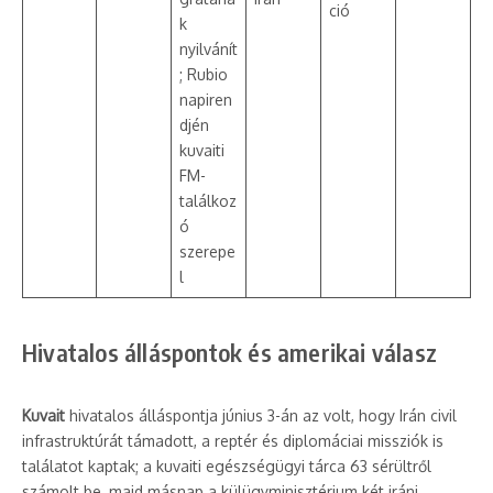
ció
k
nyilvánít
; Rubio
napiren
djén
kuvaiti
FM-
találkoz
ó
szerepe
l
Hivatalos álláspontok és amerikai válasz
Kuvait
hivatalos álláspontja június 3-án az volt, hogy Irán civil
infrastruktúrát támadott, a reptér és diplomáciai missziók is
találatot kaptak; a kuvaiti egészségügyi tárca 63 sérültről
számolt be, majd másnap a külügyminisztérium két iráni