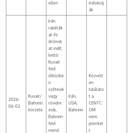
ellen
indokolj
ák
Irán
rakéták
at és
drónok
at indít;
kettő
Kuvait
felé
útközbe
Közvetl
n
en
szétesik
találato
Kuvait/
vagy
Irán,
t a
2026-
Bahrein
rövidre
USA,
CENTC
06-02
körzete
esik,
Bahrein
OM
Bahrein
nem
felé
jelentet
menő
t