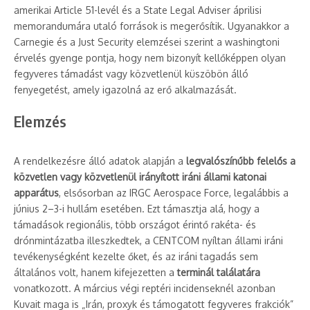
amerikai Article 51-levél és a State Legal Adviser áprilisi
memorandumára utaló források is megerősítik. Ugyanakkor a
Carnegie és a Just Security elemzései szerint a washingtoni
érvelés gyenge pontja, hogy nem bizonyít kellőképpen olyan
fegyveres támadást vagy közvetlenül küszöbön álló
fenyegetést, amely igazolná az erő alkalmazását.
Elemzés
A rendelkezésre álló adatok alapján a
legvalószínűbb felelős a
közvetlen vagy közvetlenül irányított iráni állami katonai
apparátus
, elsősorban az IRGC Aerospace Force, legalábbis a
június 2–3-i hullám esetében. Ezt támasztja alá, hogy a
támadások regionális, több országot érintő rakéta- és
drónmintázatba illeszkedtek, a CENTCOM nyíltan állami iráni
tevékenységként kezelte őket, és az iráni tagadás sem
általános volt, hanem kifejezetten a
terminál találatára
vonatkozott. A március végi reptéri incidenseknél azonban
Kuvait maga is „Irán, proxyk és támogatott fegyveres frakciók”