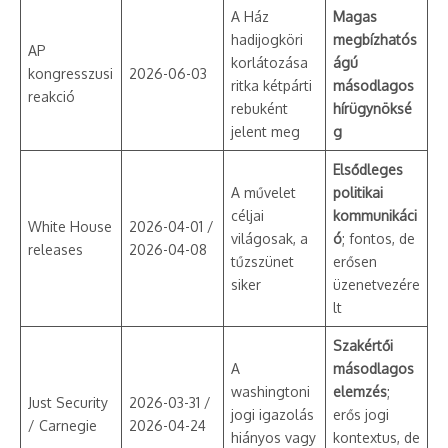
A Ház
Magas
hadijogköri
megbízhatós
AP
korlátozása
ágú
kongresszusi
2026-06-03
ritka kétpárti
másodlagos
reakció
rebuként
hírügynöksé
jelent meg
g
Elsődleges
A művelet
politikai
céljai
kommunikáci
White House
2026-04-01 /
világosak, a
ó
; fontos, de
releases
2026-04-08
tűzszünet
erősen
siker
üzenetvezére
lt
Szakértői
A
másodlagos
washingtoni
elemzés
;
Just Security
2026-03-31 /
jogi igazolás
erős jogi
/ Carnegie
2026-04-24
hiányos vagy
kontextus, de