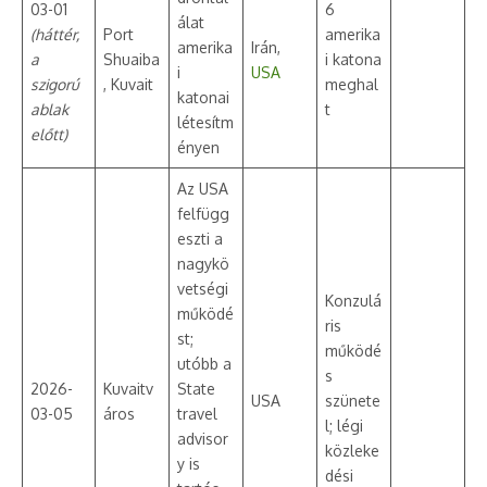
03-01
6
álat
(háttér,
Port
amerika
amerika
Irán,
a
Shuaiba
i katona
i
USA
szigorú
, Kuvait
meghal
katonai
ablak
t
létesítm
előtt)
ényen
Az USA
felfügg
eszti a
nagykö
vetségi
Konzulá
működé
ris
st;
működé
utóbb a
s
2026-
Kuvaitv
State
USA
szünete
03-05
áros
travel
l; légi
advisor
közleke
y is
dési