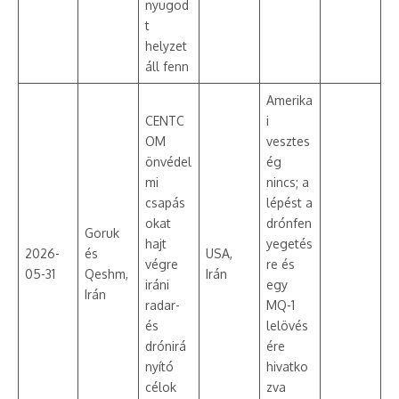
nyugod
t
helyzet
áll fenn
Amerika
CENTC
i
OM
vesztes
önvédel
ég
mi
nincs; a
csapás
lépést a
okat
drónfen
Goruk
hajt
yegetés
2026-
és
USA,
végre
re és
05-31
Qeshm,
Irán
iráni
egy
Irán
radar-
MQ-1
és
lelövés
drónirá
ére
nyító
hivatko
célok
zva