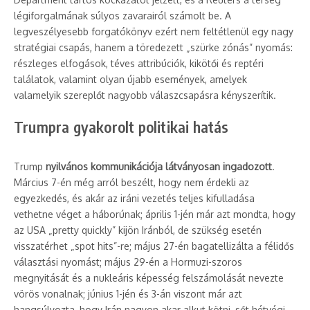
légiforgalmának súlyos zavarairól számolt be. A
legveszélyesebb forgatókönyv ezért nem feltétlenül egy nagy
stratégiai csapás, hanem a töredezett „szürke zónás” nyomás:
részleges elfogások, téves attribúciók, kikötői és reptéri
találatok, valamint olyan újabb események, amelyek
valamelyik szereplőt nagyobb válaszcsapásra kényszerítik.
Trumpra gyakorolt politikai hatás
Trump
nyilvános kommunikációja látványosan ingadozott
.
Március 7-én még arról beszélt, hogy nem érdekli az
egyezkedés, és akár az iráni vezetés teljes kifulladása
vethetne véget a háborúnak; április 1-jén már azt mondta, hogy
az USA „pretty quickly” kijön Iránból, de szükség esetén
visszatérhet „spot hits”-re; május 27-én bagatellizálta a félidős
választási nyomást; május 29-én a Hormuzi-szoros
megnyitását és a nukleáris képesség felszámolását nevezte
vörös vonalnak; június 1-jén és 3-án viszont már azt
hangsúlyozta, hogy Irán nagyon akar alkut kötni, sőt hétvégi