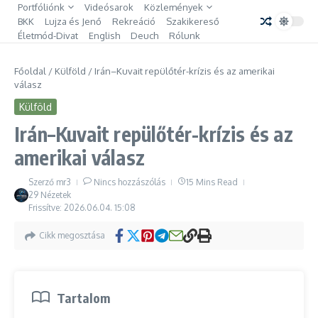
Ugrás a tartalomhoz
Portfóliónk
Videósarok
Közlemények
BKK
Lujza és Jenő
Rekreáció
Szakikereső
Életmód-Divat
English
Deuch
Rólunk
Főoldal
/
Külföld
/
Irán–Kuvait repülőtér-krízis és az amerikai
válasz
Külföld
Irán–Kuvait repülőtér-krízis és az
amerikai válasz
Szerző
mr3
Nincs hozzászólás
15 Mins Read
29 Nézetek
Frissítve: 2026.06.04.
15:08
Cikk megosztása
Tartalom