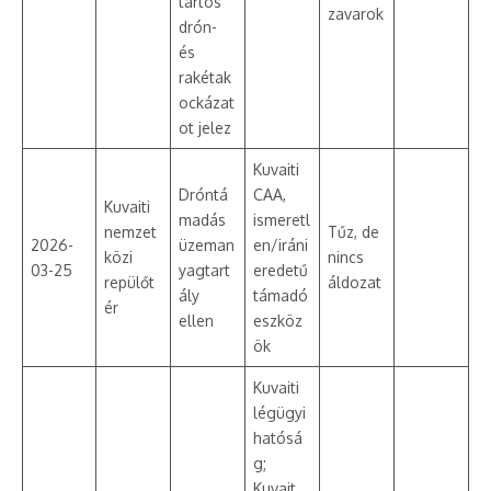
tartós
zavarok
drón-
és
rakétak
ockázat
ot jelez
Kuvaiti
Dróntá
CAA,
Kuvaiti
madás
ismeretl
nemzet
Tűz, de
2026-
üzeman
en/iráni
közi
nincs
03-25
yagtart
eredetű
repülőt
áldozat
ály
támadó
ér
ellen
eszköz
ök
Kuvaiti
légügyi
hatósá
g;
Kuvait