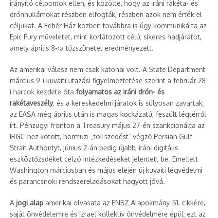
irányító célpontok ellen, és közölte, hogy az iráni rakéta- és
drónhullámokat részben elfogták, részben azok nem érték el
céljukat. A Fehér Ház közben továbbra is úgy kommunikálta az
Epic Fury műveletet, mint korlátozott célú, sikeres hadjáratot,
amely április 8-ra tűzszünetet eredményezett.
Az amerikai válasz nem csak katonai volt. A State Department
március 9-i kuvaiti utazási figyelmeztetése szerint a február 28-
i harcok kezdete óta
folyamatos az iráni drón- és
rakétaveszély
, és a kereskedelmi járatok is súlyosan zavartak;
az EASA még április után is magas kockázatú, feszült légtérről
írt. Pénzügyi fronton a Treasury május 27-én szankcionálta az
IRGC-hez kötött, hormuzi „tollszedést” végző Persian Gulf
Strait Authorityt, június 2-án pedig újabb, iráni digitális
eszköztőzsdéket célzó intézkedéseket jelentett be. Emellett
Washington márciusban és május elején új kuvaiti légvédelmi
és parancsnoki rendszereladásokat hagyott jóvá.
A
jogi alap
amerikai olvasata az ENSZ Alapokmány 51. cikkére,
saját önvédelemre és Izrael kollektív önvédelmére épül; ezt az