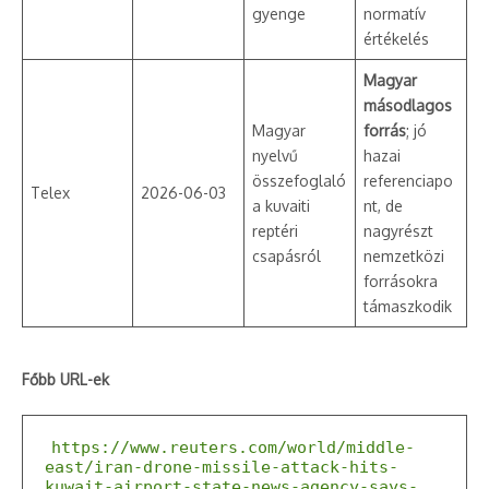
gyenge
normatív
értékelés
Magyar
másodlagos
Magyar
forrás
; jó
nyelvű
hazai
összefoglaló
referenciapo
Telex
2026-06-03
a kuvaiti
nt, de
reptéri
nagyrészt
csapásról
nemzetközi
forrásokra
támaszkodik
Főbb URL-ek
https://www.reuters.com/world/middle-
east/iran-drone-missile-attack-hits-
kuwait-airport-state-news-agency-says-