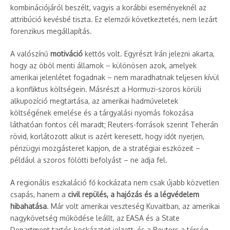
kombinációjáról beszélt, vagyis a korábbi eseményeknél az
attribúció kevésbé tiszta. Ez elemzői következtetés, nem lezárt
forenzikus megállapítás.
A valószínű
motiváció
kettős volt. Egyrészt Irán jelezni akarta,
hogy az öböl menti államok – különösen azok, amelyek
amerikai jelenlétet fogadnak – nem maradhatnak teljesen kívül
a konfliktus költségein. Másrészt a Hormuzi-szoros körüli
alkupozíció megtartása, az amerikai hadműveletek
költségének emelése és a tárgyalási nyomás fokozása
láthatóan fontos cél maradt; Reuters-források szerint Teherán
rövid, korlátozott alkut is azért keresett, hogy időt nyerjen,
pénzügyi mozgásteret kapjon, de a stratégiai eszközeit –
például a szoros fölötti befolyást – ne adja fel.
A regionális eszkaláció fő kockázata nem csak újabb közvetlen
csapás, hanem a
civil repülés, a hajózás és a légvédelem
hibahatása
. Már volt amerikai veszteség Kuvaitban, az amerikai
nagykövetség működése leállt, az EASA és a State
Department tartós kockázatot jelzett, és a Reuters a térség