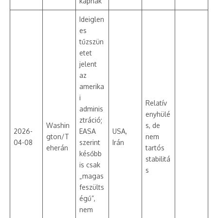
kapnak
Ideiglen
es
tűzszün
etet
jelent
az
amerika
i
Relatív
adminis
enyhülé
ztráció;
Washin
s, de
2026-
EASA
USA,
gton/T
nem
04-08
szerint
Irán
eherán
tartós
később
stabilitá
is csak
s
„magas
feszülts
égű”,
nem