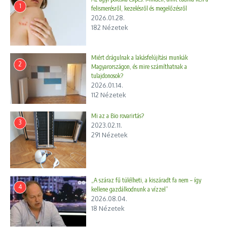
1
felismerésről, kezelésről és megelőzésről
2026.01.28.
182 Nézetek
Miért drágulnak a lakásfelújítási munkák
2
Magyarországon, és mire számíthatnak a
tulajdonosok?
2026.01.14.
112 Nézetek
Mi az a Bio rovarirtás?
3
2023.02.11.
291 Nézetek
„A száraz fű túlélheti, a kiszáradt fa nem – így
4
kellene gazdálkodnunk a vízzel”
2026.08.04.
18 Nézetek