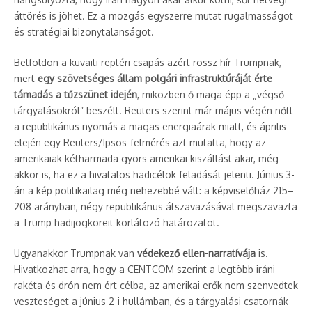
áttörés is jöhet. Ez a mozgás egyszerre mutat rugalmasságot
és stratégiai bizonytalanságot.
Belföldön a kuvaiti reptéri csapás azért rossz hír Trumpnak,
mert
egy szövetséges állam polgári infrastruktúráját érte
támadás a tűzszünet idején
, miközben ő maga épp a „végső
tárgyalásokról” beszélt. Reuters szerint már május végén nőtt
a republikánus nyomás a magas energiaárak miatt, és április
elején egy Reuters/Ipsos-felmérés azt mutatta, hogy az
amerikaiak kétharmada gyors amerikai kiszállást akar, még
akkor is, ha ez a hivatalos hadicélok feladását jelenti. Június 3-
án a kép politikailag még nehezebbé vált: a képviselőház 215–
208 arányban, négy republikánus átszavazásával megszavazta
a Trump hadijogköreit korlátozó határozatot.
Ugyanakkor Trumpnak van
védekező ellen-narratívája
is.
Hivatkozhat arra, hogy a CENTCOM szerint a legtöbb iráni
rakéta és drón nem ért célba, az amerikai erők nem szenvedtek
veszteséget a június 2-i hullámban, és a tárgyalási csatornák