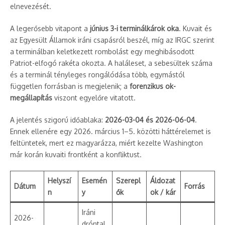
elnevezését.
A legerősebb vitapont a
június 3-i terminálkárok oka
. Kuvait és
az Egyesült Államok iráni csapásról beszél, míg az IRGC szerint
a terminálban keletkezett rombolást egy meghibásodott
Patriot-elfogó rakéta okozta. A haláleset, a sebesültek száma
és a terminál tényleges rongálódása több, egymástól
független forrásban is megjelenik; a
forenzikus ok-
megállapítás
viszont egyelőre vitatott.
A jelentés szigorú időablaka:
2026-03-04 és 2026-06-04
.
Ennek ellenére egy 2026. március 1–5. közötti háttérelemet is
feltüntetek, mert ez magyarázza, miért kezelte Washington
már korán kuvaiti frontként a konfliktust.
Helyszí
Esemén
Szerepl
Áldozat
Dátum
Forrás
n
y
ők
ok / kár
Iráni
2026-
dróntal