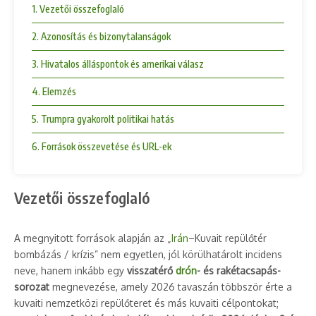
1. Vezetői összefoglaló
2. Azonosítás és bizonytalanságok
3. Hivatalos álláspontok és amerikai válasz
4. Elemzés
5. Trumpra gyakorolt politikai hatás
6. Források összevetése és URL-ek
Vezetői összefoglaló
A megnyitott források alapján az „
Irán
–Kuvait repülőtér
bombázás / krízis” nem egyetlen, jól körülhatárolt incidens
neve, hanem inkább egy
visszatérő
drón
- és rakétacsapás-
sorozat
megnevezése, amely 2026 tavaszán többször érte a
kuvaiti nemzetközi repülőteret és más kuvaiti célpontokat;