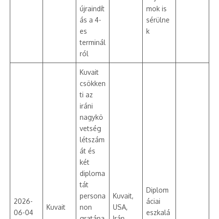
újraindít
mok is
ás a 4-
sérülne
es
k
terminál
ról
Kuvait
csökken
ti az
iráni
nagykö
vetség
létszám
át és
két
diploma
tát
Diplom
persona
Kuvait,
2026-
áciai
Kuvait
non
USA,
06-04
eszkalá
gratána
Irán