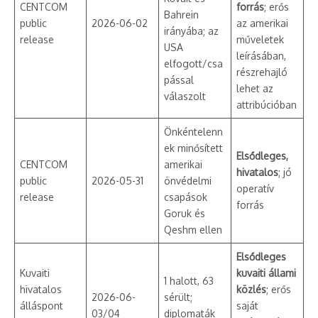
CENTCOM
forrás
; erős
Bahrein
public
2026-06-02
az amerikai
irányába; az
release
műveletek
USA
leírásában,
elfogott/csa
részrehajló
pással
lehet az
válaszolt
attribúcióban
Önkéntelenn
ek minősített
Elsődleges,
CENTCOM
amerikai
hivatalos
; jó
public
2026-05-31
önvédelmi
operatív
release
csapások
forrás
Goruk és
Qeshm ellen
Elsődleges
Kuvaiti
kuvaiti állami
1 halott, 63
hivatalos
közlés
; erős
2026-06-
sérült;
álláspont
saját
03/04
diplomaták