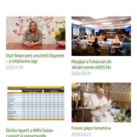
Első fokon pert vesztett Bayerné
– a vérplazma ügy
Megújul a Fehérvári úti
Vásárcsarnok előtti tér
2023.11.19.
2024.08.19.
Ferenc pápa temetése
Életbe lépett a MÁV-Volán-
2025.04.27.
csoport új menetrendje