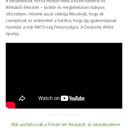
A bevándorlók furcsa módon mind a Közel-Keletről és
Afrikából érkeztek – biciklin és meglehetősen hiányos
öltözetben. Helsinki azzal vádolja Moszkvát, hogy ők
csempészik az embereket a határra, hogy így gyakoroljanak
nyomást a már NATO-tag Finnországra. A Deutsche Welle
riportja.
Már aszfaltozzák a Flórián téri felüljárót: az iskolakezdésre