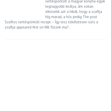
sertéspörkölt a magyar konyha egyik
Megnyílt a Liget téri átjáró: új
Ikarusz – a magyar remekmű
legnagyobb királya, ám sokan
szakaszhoz érkezett a Kőbánya-
2026.01.21.
elkövetik azt a hibát, hogy a szaftja
al ...
híg marad, a hús pedig The post
2026.02.28.
Szaftos sertéspörkölt recept – Így lesz tökéletesen sűrű a
szaftja appeared first on Mit főzzek ma?.
Nemzetközi Büntetőbíróság
Rovarirtó maffia
bírálja Magyarországot – nem
2026.06.27.
tartóztatt ...
2025.07.27.