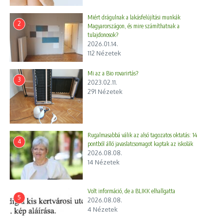
Miért drágulnak a lakásfelújítási munkák
2
Magyarországon, és mire számíthatnak a
tulajdonosok?
2026.01.14.
112 Nézetek
Mi az a Bio rovarirtás?
3
2023.02.11.
291 Nézetek
Rugalmasabbá válik az alsó tagozatos oktatás: 14
4
pontból álló javaslatcsomagot kaptak az iskolák
2026.08.08.
14 Nézetek
Volt információ, de a BLIKK elhallgatta
5
2026.08.08.
4 Nézetek