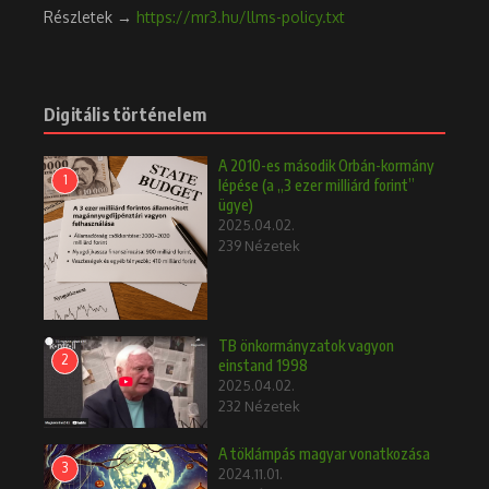
Részletek →
https://mr3.hu/llms-policy.txt
Digitális történelem
A 2010-es második Orbán-kormány
1
lépése (a „3 ezer milliárd forint”
ügye)
2025.04.02.
239 Nézetek
TB önkormányzatok vagyon
2
einstand 1998
2025.04.02.
232 Nézetek
A töklámpás magyar vonatkozása
3
2024.11.01.