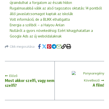
újraindulhat a forgalom az északi hídon
Rugalmasabbá válik az alsó tagozatos oktatás: 14 pontból
álló javaslatcsomagot kaptak az iskolák
Volt információ, de a BLIKK elhallgatta
Energia a szélből – a Haiyou Anlan
Nulláról a gyors növekedésig: Ezért kihagyhatatlan a
Google Ads az új weboldalaknak
Cikk megosztása
Előző
Most akkor szelfi, vagy nem
Következő
A film!
szelfi?