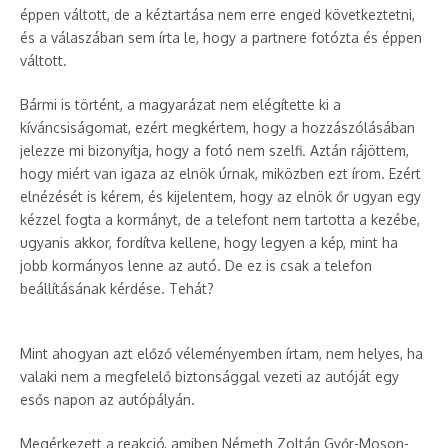
éppen váltott, de a kéztartása nem erre enged következtetni,
és a válaszában sem írta le, hogy a partnere fotózta és éppen
váltott.
Bármi is történt, a magyarázat nem elégítette ki a
kíváncsiságomat, ezért megkértem, hogy a hozzászólásában
jelezze mi bizonyítja, hogy a fotó nem szelfi. Aztán rájöttem,
hogy miért van igaza az elnök úrnak, miközben ezt írom. Ezért
elnézését is kérem, és kijelentem, hogy az elnök őr ugyan egy
kézzel fogta a kormányt, de a telefont nem tartotta a kezébe,
ugyanis akkor, fordítva kellene, hogy legyen a kép, mint ha
jobb kormányos lenne az autó. De ez is csak a telefon
beállításának kérdése. Tehát?
Mint ahogyan azt előző véleményemben írtam, nem helyes, ha
valaki nem a megfelelő biztonsággal vezeti az autóját egy
esős napon az autópályán.
Megérkezett a reakció, amiben Németh Zoltán Győr-Moson-