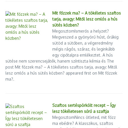
Mit főzzek ma? – A tökéletes szaftos
tarja, avagy: Mitől lesz omlós a hús
sütés közben?
MegosztomIsmerős a helyzet?
Előző
Következő
A Mona Lisa elrablása
Az oroszok is nyakig benne
Megveszed a gyönyörű húst, órákig
vannak az
sütöd a sütőben, a végeredmény
embercsempészetben
mégis rágós, száraz, és leginkább
egy cipőtalpra emlékeztet. A hús
sütése nem szerencsejáték, hanem színtiszta kémia és The
post Mit főzzek ma? – A tökéletes szaftos tarja, avagy: Mitől
lesz omlós a hús sütés közben? appeared first on Mit főzzek
ma?.
Szaftos sertéspörkölt recept – Így
lesz tökéletesen sűrű a szaftja
MegosztomNincs ötleted, mit főzz
ma ebédre? A klasszikus, szaftos