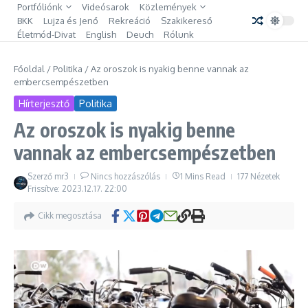
Ugrás a tartalomhoz
Portfóliónk
Videósarok
Közlemények
BKK
Lujza és Jenő
Rekreáció
Szakikereső
Életmód-Divat
English
Deuch
Rólunk
Főoldal
/
Politika
/
Az oroszok is nyakig benne vannak az
embercsempészetben
Hírterjesztő
Politika
Az oroszok is nyakig benne
vannak az embercsempészetben
Szerző
mr3
Nincs hozzászólás
1 Mins Read
177 Nézetek
Frissítve: 2023.12.17.
22:00
Cikk megosztása