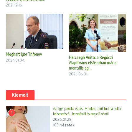
2021.12.16.
Meghalt Igor Trifonov
Herczegh Anita: a Regőczi
2024.01.04.
Alapítvány elsősorban már a
mentális eg ...
2025.06.01.
Kiemelt
Az ágyi poloska csípés: Minden, amit tudnia kell a
1
felismerésről, kezelésről és megelőzésről
2026.01.28.
183 Nézetek