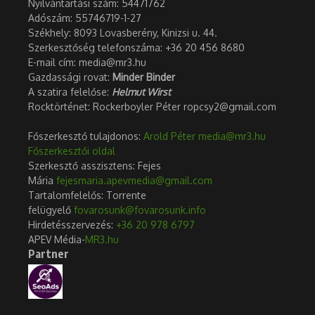
Nyilvántartási szám: 54471762
Adószám:
55746719-1-27
Székhely: 8093 Lovasberény, Kinizsi u. 44.
Szerkesztőség telefonszáma: +36 20 456 8680
E-mail cím: media@mr3.hu
Gazdassági rovat:
Minder Binder
A szatira felelőse:
Helmut Wirst
Rocktörténet: Rockerboyler Péter ropcsy2@gmail.com
Főszerkesztő tulajdonos:
Arold Péter
media@mr3.hu
Főszerkesztői oldal
Szerkesztő asszisztens: Fejes
Mária
fejesmaria.apevmedia@gmail.com
Tartalomfelelős: Torrente
felügyelő
fovarosunk@fovarosunk.info
Hirdetésszervezés:
+36 20 978 6797
APEV Média-
MR3.hu
Partner