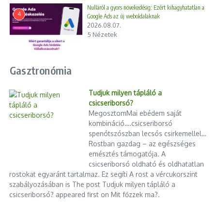
kéztartása nem erre enged következtetni, és a válaszában sem
Nulláról a gyors növekedésig: Ezért kihagyhatatlan a
4
Google Ads az új weboldalaknak
írta le, hogy a partnere fotózta és éppen váltott. Miért? Mert a
2026.08.07.
előlapi kamera ebben az esetben (szelfi) fordított képet
5 Nézetek
produkál.
Persze ez is beállítás kérdése.
De ezzel még nincs vége.
Gasztronómia
Valami azt súgja, hogy nekem van igazam. Nem biztos, hogy
Tudjuk milyen tápláló a
mobiltelefonnal készült. Nagyon gyanúsan áll az elnök úr
csicseriborsó?
válla a fotón.
MegosztomMai ebédem saját
kombináció….csicseriborsó
Egy szelfit készítettem tükrözés nélküli beállítással. Működött.
spenótszószban lecsós csirkemellel…
Rostban gazdag – az egészséges
Mit várjunk másoktól, ha Ők maguk is szarnak a
emésztés támogatója. A
KRESZ-re. Az elnök úr szelfizget vezetés
csicseriborsó oldható és oldhatatlan
rostokat egyaránt tartalmaz. Ez segíti A rost a vércukorszint
közben.
szabályozásában is The post Tudjuk milyen tápláló a
Közzétette:
Péter Arold
–
2023. december 13., szerda
csicseriborsó? appeared first on Mit főzzek ma?.
Cikk megosztása