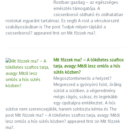
Rostban gazdag – az egészséges
emésztés támogatója. A
csicseriborsó oldható és oldhatatlan
rostokat egyaránt tartalmaz. Ez segíti A rost a vércukorszint
szabályozásában is The post Tudjuk milyen tápláló a
csicseriborsó? appeared first on Mit főzzek ma?.
Mit főzzek ma? – A tökéletes szaftos
tarja, avagy: Mitől lesz omlós a hús
sütés közben?
MegosztomIsmerős a helyzet?
Megveszed a gyönyörű húst, órákig
sütöd a sütőben, a végeredmény
mégis rágós, száraz, és leginkább
egy cipőtalpra emlékeztet. A hús
sütése nem szerencsejáték, hanem színtiszta kémia és The
post Mit főzzek ma? – A tökéletes szaftos tarja, avagy: Mitől
lesz omlós a hús sütés közben? appeared first on Mit főzzek
ma?.