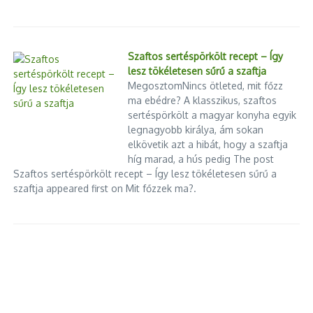
Szaftos sertéspörkölt recept – Így
lesz tökéletesen sűrű a szaftja
MegosztomNincs ötleted, mit főzz
ma ebédre? A klasszikus, szaftos
sertéspörkölt a magyar konyha egyik
legnagyobb királya, ám sokan
elkövetik azt a hibát, hogy a szaftja
híg marad, a hús pedig The post
Szaftos sertéspörkölt recept – Így lesz tökéletesen sűrű a
szaftja appeared first on Mit főzzek ma?.