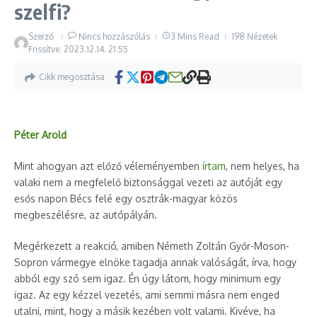
szelfi?
Szerző
Nincs hozzászólás
3 Mins Read
198 Nézetek
Frissítve: 2023.12.14.
21:55
Cikk megosztása
Péter Arold
Mint ahogyan azt előző véleményemben
írtam
, nem helyes, ha
valaki nem a megfelelő biztonsággal vezeti az autóját egy
esős napon Bécs felé egy osztrák-magyar közös
megbeszélésre, az autópályán.
Megérkezett a reakció, amiben Németh Zoltán Győr-Moson-
Sopron vármegye elnöke tagadja annak valóságát, írva, hogy
abból egy szó sem igaz. Én úgy látom, hogy minimum egy
igaz. Az egy kézzel vezetés, ami semmi másra nem enged
utalni, mint, hogy a másik kezében volt valami. Kivéve, ha