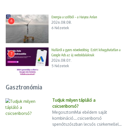
Energia a szélből – a Haiyou Anlan
6
2026.08.08.
6 Nézetek
Nulláról a gyors növekedésig: Ezért kihagyhatatlan a
7
Google Ads az új weboldalaknak
2026.08.07.
5 Nézetek
Gasztronómia
Tudjuk milyen tápláló a
csicseriborsó?
MegosztomMai ebédem saját
kombináció….csicseriborsó
spenótszószban lecsós csirkemellel…