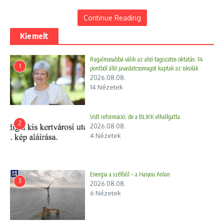
Continue Reading
Kiemelt
Rugalmasabbá válik az alsó tagozatos oktatás: 14
1
pontból álló javaslatcsomagot kaptak az iskolák
2026.08.08.
14 Nézetek
Volt információ, de a BLIKK elhallgatta
2
2026.08.08.
4 Nézetek
Energia a szélből – a Haiyou Anlan
3
2026.08.08.
6 Nézetek
Én úgy látom, hogy minimum egy tény igaz. Az egy kézzel
vezetés, ami semmi másra nem enged utalni, mint, hogy a
másik kezében volt valami. Kivéve, ha éppen váltott, de a