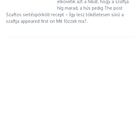
elkövetik azt a hibát, hogy a szaftja
híg marad, a hús pedig The post
Szaftos sertéspörkölt recept – Így lesz tökéletesen sűrű a
szaftja appeared first on Mit főzzek ma?.