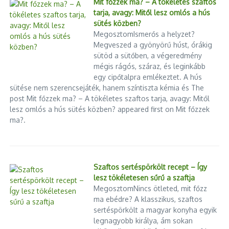
Mit főzzek ma? – A tökéletes szaftos
tarja, avagy: Mitől lesz omlós a hús
sütés közben?
MegosztomIsmerős a helyzet?
Megveszed a gyönyörű húst, órákig
sütöd a sütőben, a végeredmény
mégis rágós, száraz, és leginkább
egy cipőtalpra emlékeztet. A hús
sütése nem szerencsejáték, hanem színtiszta kémia és The
post Mit főzzek ma? – A tökéletes szaftos tarja, avagy: Mitől
lesz omlós a hús sütés közben? appeared first on Mit főzzek
ma?.
Szaftos sertéspörkölt recept – Így
lesz tökéletesen sűrű a szaftja
MegosztomNincs ötleted, mit főzz
ma ebédre? A klasszikus, szaftos
sertéspörkölt a magyar konyha egyik
legnagyobb királya, ám sokan