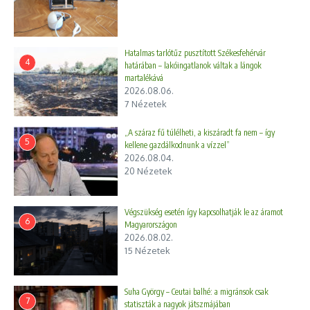
Hatalmas tarlótűz pusztított Székesfehérvár
4
határában – lakóingatlanok váltak a lángok
martalékává
2026.08.06.
7 Nézetek
„A száraz fű túlélheti, a kiszáradt fa nem – így
5
kellene gazdálkodnunk a vízzel”
2026.08.04.
20 Nézetek
Végszükség esetén így kapcsolhatják le az áramot
6
Magyarországon
2026.08.02.
15 Nézetek
Suha György – Ceutai balhé: a migránsok csak
7
statiszták a nagyok játszmájában