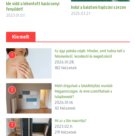
Ide vidd a lebontott karácsonyi
Indul a balatoni hajózási szezon
fenyődet!
2025.03.27.
2023.01.07.
Kiemelt
Az ágyi poloska csípés: Minden, amit tudnia kell a
1
felismerésről, kezelésről és megelőzésről
2026.01.28.
182 Nézetek
Miért drágulnak a lakásfelújítási munkák
2
Magyarországon, és mire számíthatnak a
tulajdonosok?
2026.01.14.
112 Nézetek
Mi az a Bio rovarirtás?
3
2023.02.11.
291 Nézetek