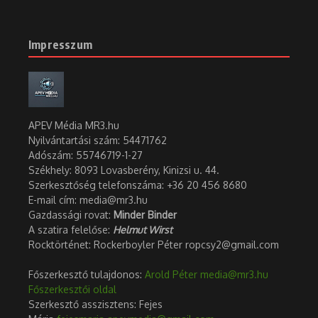
Tartalom
1. A hazai hulladékgazdálkodás fejlesztésének részeként a MOHU társas
A hazai hulladékgazdálkodás fejlesztésének