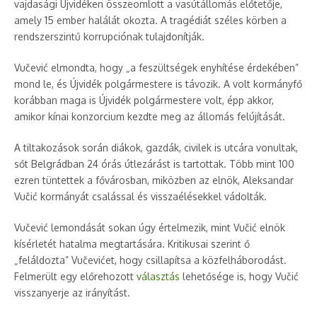
vajdasági Újvidéken összeomlott a vasútállomás előtetője,
amely 15 ember halálát okozta. A tragédiát széles körben a
rendszerszintű korrupciónak tulajdonítják.
Vučević elmondta, hogy „a feszültségek enyhítése érdekében”
mond le, és Újvidék polgármestere is távozik. A volt kormányfő
korábban maga is Újvidék polgármestere volt, épp akkor,
amikor kínai konzorcium kezdte meg az állomás felújítását.
A tiltakozások során diákok, gazdák, civilek is utcára vonultak,
sőt Belgrádban 24 órás útlezárást is tartottak. Több mint 100
ezren tüntettek a fővárosban, miközben az elnök, Aleksandar
Vučić kormányát csalással és visszaélésekkel vádolták.
Vučević lemondását sokan úgy értelmezik, mint Vučić elnök
kísérletét hatalma megtartására. Kritikusai szerint ő
„feláldozta” Vučevićet, hogy csillapítsa a közfelháborodást.
Felmerült egy előrehozott
választás
lehetősége is, hogy Vučić
visszanyerje az irányítást.