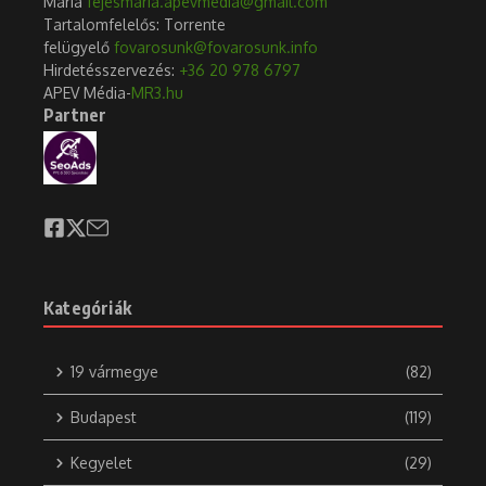
részeként a MOHU társasházi mintaprojektet
indított, amelynek célja a szelektív
hulladékgyűjtés hatékonyságának növelése,
illetve a lakókörnyezet fenntarthatóbbá tétele.
Kísérleti jelleggel, intelligens, nagykapacitású
kukákat telepítenek díjmentesen társasházaknál.
A nagyméretű ún. XXL okoskukák ingyenes
telepítésére a társasházak online pályázhatnak.
Az XXL kukák szállítása, ürítése sem kerül plusz
pénzbe a nyertes társasházaknak.
A MOHU az elkövetkező tíz évben több száz milliárd forintot
fektet be a hazai hulladékgazdálkodás fejlesztésére. A vállalat
ennek részeként tesztjelleggel társasházi mintaprojektet
indított. A pályázaton nyertes társasházaknál díjmentesen
telepítenek nagyméretű okoskukákat, ún. XXL kukákat. A
projekt célja, hogy csökkentse a vegyes hulladék arányát,
növelje a szelektíven gyűjtött anyagok tisztaságát, valamint
hatékonyabbá tegye a hulladékgazdálkodási infrastruktúrát.