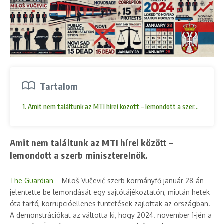
Tartalom
1. Amit nem találtunk az MTI hírei között – lemondott a szerb miniszte
Amit nem találtunk az MTI hírei között –
lemondott a szerb miniszterelnök.
The Guardian
– Miloš Vučević szerb kormányfő január 28-án
jelentette be lemondását egy sajtótájékoztatón, miután hetek
óta tartó, korrupcióellenes tüntetések zajlottak az országban.
A demonstrációkat az váltotta ki, hogy 2024. november 1-jén a