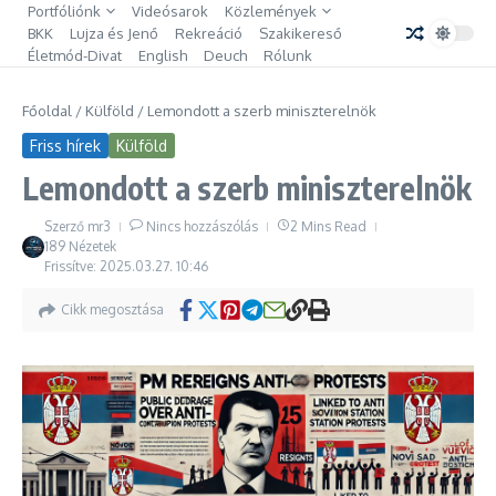
Ugrás a tartalomhoz
Portfóliónk
Videósarok
Közlemények
BKK
Lujza és Jenő
Rekreáció
Szakikereső
Életmód-Divat
English
Deuch
Rólunk
Főoldal
/
Külföld
/
Lemondott a szerb miniszterelnök
Friss hírek
Külföld
Lemondott a szerb miniszterelnök
Szerző
mr3
Nincs hozzászólás
2 Mins Read
189 Nézetek
Frissítve: 2025.03.27.
10:46
Cikk megosztása