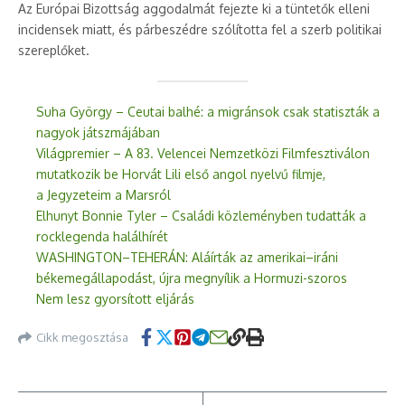
Az Európai Bizottság aggodalmát fejezte ki a tüntetők elleni
incidensek miatt, és párbeszédre szólította fel a szerb politikai
szereplőket.
Suha György – Ceutai balhé: a migránsok csak statiszták a
nagyok játszmájában
Világpremier – A 83. Velencei Nemzetközi Filmfesztiválon
mutatkozik be Horvát Lili első angol nyelvű filmje,
a Jegyzeteim a Marsról
Elhunyt Bonnie Tyler – Családi közleményben tudatták a
rocklegenda halálhírét
WASHINGTON–TEHERÁN: Aláírták az amerikai–iráni
békemegállapodást, újra megnyílik a Hormuzi-szoros
Nem lesz gyorsított eljárás
Cikk megosztása