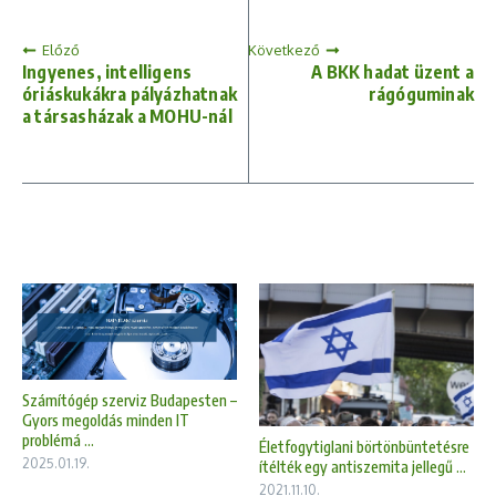
Előző
Következő
Ingyenes, intelligens
A BKK hadat üzent a
óriáskukákra pályázhatnak
rágóguminak
a társasházak a MOHU-nál
Számítógép szerviz Budapesten –
Gyors megoldás minden IT
problémá ...
Életfogytiglani börtönbüntetésre
2025.01.19.
ítélték egy antiszemita jellegű ...
2021.11.10.