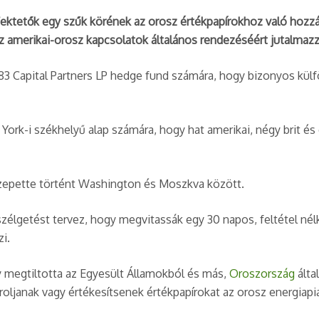
ektetők egy szűk körének az orosz értékpapírokhoz való hozzá
 amerikai-orosz kapcsolatok általános rendezéséért jutalmazz
3 Capital Partners LP hedge fund számára, hogy bizonyos külföl
York-i székhelyű alap számára, hogy hat amerikai, négy brit és 
zepette történt Washington és Moszkva között.
zélgetést tervez, hogy megvitassák egy 30 napos, feltétel nél
i.
y megtiltotta az Egyesült Államokból és más,
Oroszország
álta
oljanak vagy értékesítsenek értékpapírokat az orosz energiapi