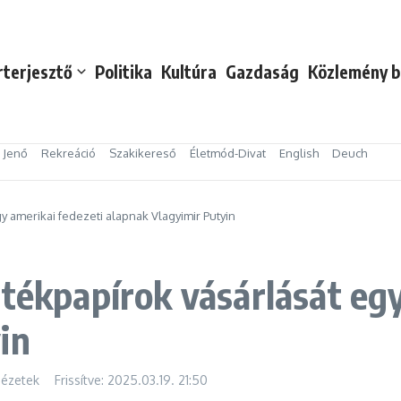
rterjesztő
Politika
Kultúra
Gazdaság
Közlemény b
s Jenő
Rekreáció
Szakikereső
Életmód-Divat
English
Deuch
y amerikai fedezeti alapnak Vlagyimir Putyin
rtékpapírok vásárlását egy
in
Nézetek
Frissítve: 2025.03.19.
21:50