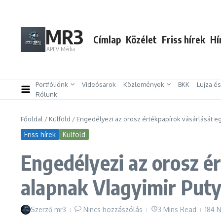
Ugrás a tartalomhoz
MR3
Címlap
Közélet
Friss hírek
Hí
APEV Média
Portfóliónk
Videósarok
Közlemények
BKK
Lujza é
Rólunk
Főoldal
/
Külföld
/
Engedélyezi az orosz értékpapírok vásárlását eg
Friss hírek
Külföld
Engedélyezi az orosz é
alapnak Vlagyimir Puty
Szerző
mr3
Nincs hozzászólás
3 Mins Read
184 