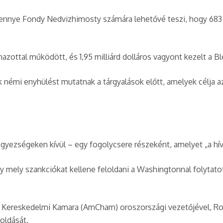
emennye Fondy Nedvizhimosty számára lehetővé teszi, hogy 683 C
azottal működött, és 1,95 milliárd dolláros vagyont kezelt a B
némi enyhülést mutatnak a tárgyalások előtt, amelyek célja az
egyezségeken kívül – egy fogolycsere részeként, amelyet „a hív
hogy mely szankciókat kellene feloldani a Washingtonnal folytato
kai Kereskedelmi Kamara (AmCham) oroszországi vezetőjével, R
loldását.