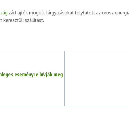
zág
zárt ajtók mögött tárgyalásokat folytatott az orosz energiae
keresztüli szállítást.
önleges eseményre hívják meg