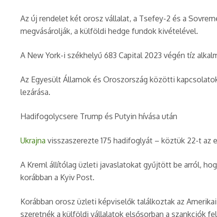
Az új rendelet két orosz vállalat, a Tsefey-2 és a Sovr
megvásárolják, a külföldi hedge fundok kivételével.
A New York-i székhelyű 683 Capital 2023 végén tíz alkalm
Az Egyesült Államok és Oroszország közötti kapcsolatok 
lezárása.
Hadifogolycsere Trump és Putyin hívása után
Ukrajna
visszaszerezte 175 hadifoglyát – köztük 22-t az 
A Kreml állítólag üzleti javaslatokat gyűjtött be arról, 
korábban a Kyiv Post.
Korábban orosz üzleti képviselők találkoztak az Ameri
szeretnék a külföldi vállalatok elsősorban a szankciók fe