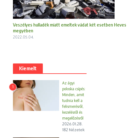
Veszélyes hulladék miatt emeltek vádat két esetben Heves
megyében
2022.05.04.
Kiemelt
Az ágyi
1
poloska csípés:
Minden, amit
tudnia kell a
felismerésről,
kezelésről és
megelőzésről
2026.01.28.
182 Nézetek