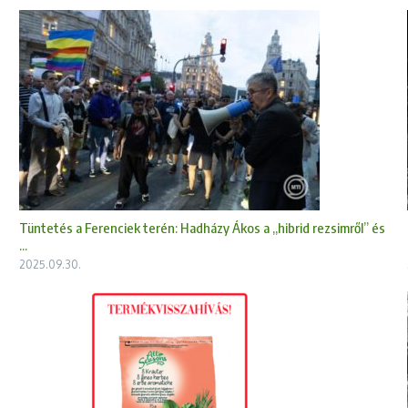
Tüntetés a Ferenciek terén: Hadházy Ákos a „hibrid rezsimről” és
...
2025.09.30.