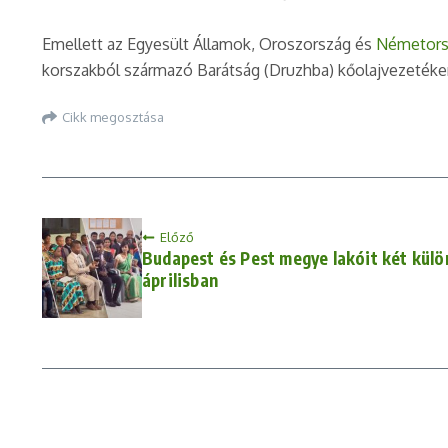
Emellett az Egyesült Államok, Oroszország és
Németors
korszakból származó Barátság (Druzhba) kőolajvezetéken 
Cikk megosztása
Előző
Budapest és Pest megye lakóit két kül
áprilisban