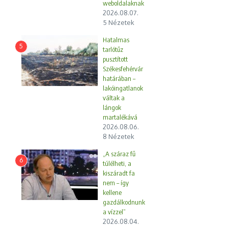
weboldalaknak
2026.08.07.
5 Nézetek
Hatalmas
5
tarlótűz
pusztított
Székesfehérvár
határában –
lakóingatlanok
váltak a
lángok
martalékává
2026.08.06.
8 Nézetek
„A száraz fű
6
túlélheti, a
kiszáradt fa
nem – így
kellene
gazdálkodnunk
a vízzel”
2026.08.04.