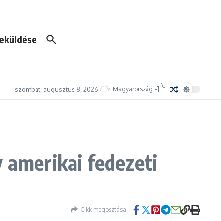
eküldése
°C
-1
szombat, augusztus 8, 2026
Magyarország
 amerikai fedezeti
Cikk megosztása