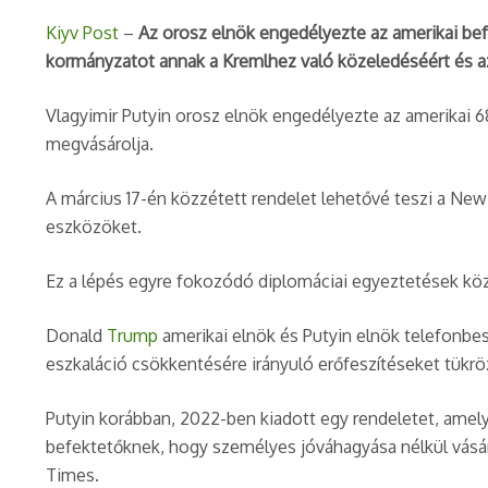
Kiyv Post
–
Az orosz elnök engedélyezte az amerikai bef
kormányzatot annak a Kremlhez való közeledéséért és az
Vlagyimir Putyin orosz elnök engedélyezte az amerikai 68
megvásárolja.
A március 17-én közzétett rendelet lehetővé teszi a New 
eszközöket.
Ez a lépés egyre fokozódó diplomáciai egyeztetések kö
Donald
Trump
amerikai elnök és Putyin elnök telefonbes
eszkaláció csökkentésére irányuló erőfeszítéseket tükröz
Putyin korábban, 2022-ben kiadott egy rendeletet, amel
befektetőknek, hogy személyes jóváhagyása nélkül vásár
Times.