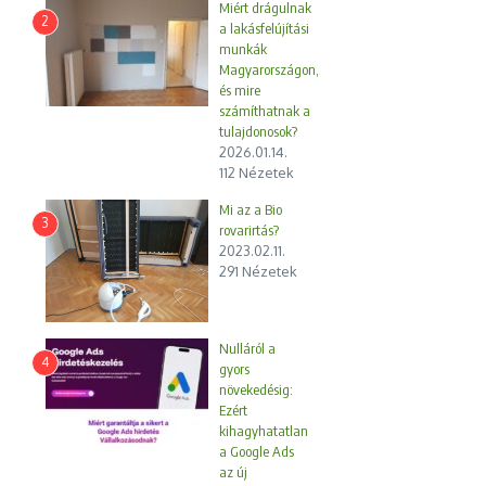
Miért drágulnak
2
a lakásfelújítási
munkák
Magyarországon,
és mire
számíthatnak a
tulajdonosok?
2026.01.14.
112 Nézetek
Mi az a Bio
3
rovarirtás?
2023.02.11.
291 Nézetek
Nulláról a
4
gyors
növekedésig:
Ezért
kihagyhatatlan
a Google Ads
az új