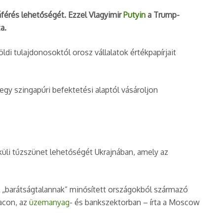
férés lehetőségét. Ezzel Vlagyimir
Putyin
a Trump-
a.
di tulajdonosoktól orosz vállalatok értékpapírjait
egy szingapúri befektetési alaptól vásároljon
küli tűzszünet lehetőségét Ukrajnában, amely az
l „barátságtalannak” minősített országokból származó
acon, az
üzemanyag
- és bankszektorban – írta a Moscow