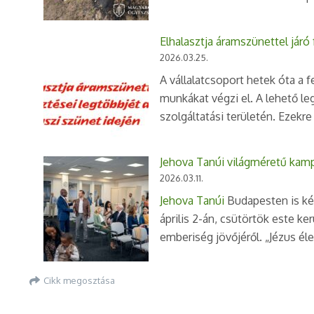
Elhalasztja áramszünettel járó 
2026.03.25.
A vállalatcsoport hetek óta a 
munkákat végzi el. A lehető l
szolgáltatási területén. Ezekr
Jehova Tanúi világméretű kam
2026.03.11.
Jehova Tanúi
Budapesten is két
április 2-án, csütörtök este ke
emberiség jövőjéről. „Jézus él
Cikk megosztása