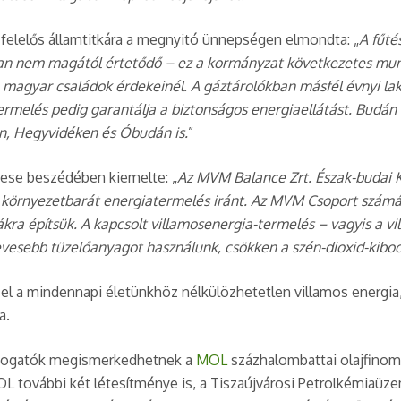
t felelős államtitkára a megnyitó ünnepségen elmondta: „
A fűté
nban nem magától értetődő – ez a kormányzat következetes mu
a magyar családok érdekeinél. A gáztárolókban másfél évnyi lak
rmelés pedig garantálja a biztonságos energiaellátást. Budán ké
n, Hegyvidéken és Óbudán is.
”
tese beszédében kiemelte: „
Az MVM Balance Zrt. Észak-budai
s környezetbarát energiatermelés iránt. Az MVM Csoport számár
a építsük. A kapcsolt villamosenergia-termelés – vagyis a vil
esebb tüzelőanyagot használunk, csökken a szén-dioxid-kibocs
l a mindennapi életünkhöz nélkülözhetetlen villamos energia, 
a.
 látogatók megismerkedhetnek a
MOL
százhalombattai olajfinom
OL további két létesítménye is, a Tiszaújvárosi Petrolkémiaüz