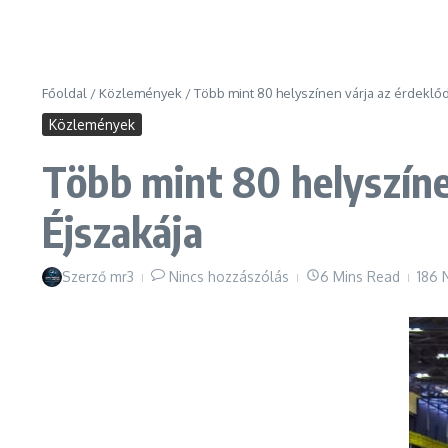
Főoldal
/
Közlemények
/
Több mint 80 helyszínen várja az érdeklő
Közlemények
Több mint 80 helyszín
Éjszakája
Szerző
mr3
Nincs hozzászólás
6 Mins Read
186 