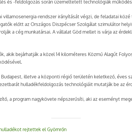
elés és -feldolgozás során üzemeltetett technológiák működé
 villamosenergia-rendszer irányítását végzi, de feladatai közé 
ogatók előtt az Országos Diszpécser Szolgálat szimulátor helyi
olják a cég munkatársai. A vállalat Göd mellet is várja az érd
tók, akik bejárhatják a közel 14 kilométeres Közmű Alagút Foly
ködésével.
udapest, illetve a központi régió területén keletkező, éves s
yezetbarát hulladékfeldolgozás technológiáit mutatják be az é
ítő, a program nagykövete népszerűsíti, aki az eseményt megel
hulladékot rejtettek el Gyömrőn