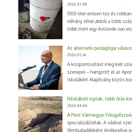
2026.07.08.
1300 liter erősen tűz és robban
néhány tétel abból a több szá
több mint egy évtizede van eld
Az alternatív pedagógia válas
2026.05.14.
A központosítást meg kell szü
szerepel – hangzott el az Apo
Iskolákért Alapítvány közös k
Rézkábelt loptak, több órás k
2026.04.06.
A
Pest Vármegyei Főügyészsé
specializálódtak. A vádirat szer
fémhulladékként értékesítve pé