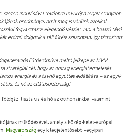
si szezon indulásával továbbra is Európa legalacsonyabb
nkájának eredménye, amit meg is védünk azokkal
ossági fogyasztásra elegendő készlet van, a hosszú távú
t erőmű dolgozik a téli fűtési szezonban, így biztosított
 Kogenerációs Fűtőerőműve méltó jelképe az MVM
a stratégiai cél, hogy az ország energiatermelését
lamos energia és a távhő együttes előállítása – az egyik
átás, és nő az ellátásbiztonság.
”
földgáz, tiszta víz és hő az otthonainkba, valamint
ítójának működésével, amely a közép-kelet-európai
em,
Magyarország
egyik legjelentősebb vegyipari