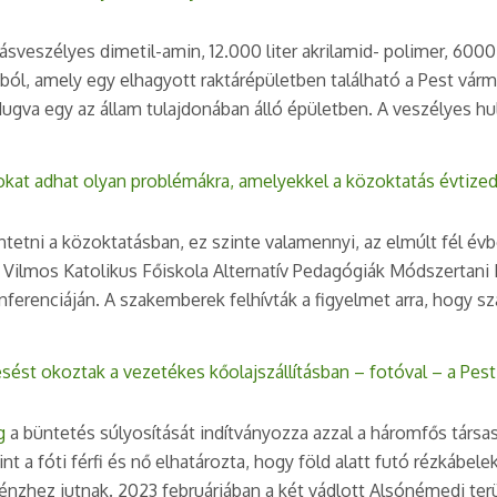
ásveszélyes dimetil-amin, 12.000 liter akrilamid- polimer, 6000 
zból, amely egy elhagyott raktárépületben található a Pest v
ugva egy az állam tulajdonában álló épületben. A veszélyes hu
zokat adhat olyan problémákra, amelyekkel a közoktatás évtize
ntetni a közoktatásban, ez szinte valamennyi, az elmúlt fél é
r Vilmos Katolikus Főiskola Alternatív Pedagógiák Módszertani
onferenciáján. A szakemberek felhívták a figyelmet arra, hogy
iesést okoztak a vezetékes kőolajszállításban – fotóval – a 
g
a büntetés súlyosítását indítványozza azzal a háromfős társa
int a fóti férfi és nő elhatározta, hogy föld alatt futó rézkábel
nzhez jutnak. 2023 februárjában a két vádlott Alsónémedi terü