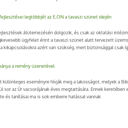
fejlesztései legtöbbjét az E.ON a tavaszi szünet idején
fejlesztések átütemezésén dolgozik, és csak az oktatási intézm
egkevesebb ügyfelet érint a tavaszi szünet alatt tervezett üze
e a kikapcsolásokra azért van szükség, mert biztonsággal csak í
pánya a remény üzenetével
 különleges eseményre hívják meg a lakosságot, melyek a Bibl
rül sor az Úr vacsorájának éves megtartására. Ennek keretében e
ete és tanításai ma is sok emberre hatással vannak