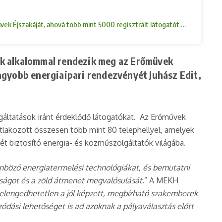
művek Éjszakáját, ahová több mint 5000 regisztrált látogatót várnak. A
ik alkalommal rendezik meg az Erőművek
agyobb energiaipari rendezvényét Juhász Edit,
gáltatások iránt érdeklődő látogatókat. Az Erőművek
atlakozott összesen több mint 80 telephellyel, amelyek
t biztosító energia- és közműszolgáltatók világába.
nböző energiatermelési technológiákat, és bemutatni
tóságot és a zöld átmenet megvalósulását
.” A MEKH
elengedhetetlen a jól képzett, megbízható szakemberek
zódási lehetőséget is ad azoknak a pályaválasztás előtt