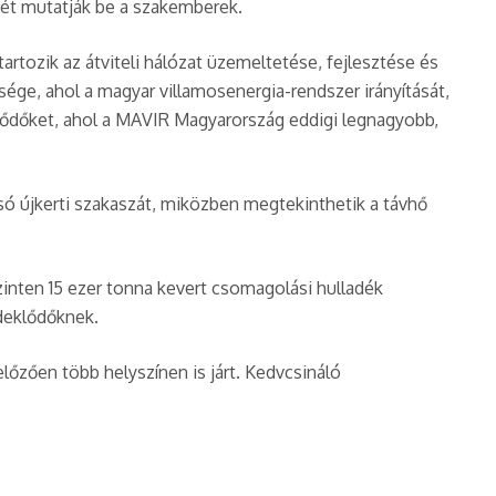
sét mutatják be a szakemberek.
tartozik az átviteli hálózat üzemeltetése, fejlesztése és
sége, ahol a magyar villamosenergia-rendszer irányítását,
eklődőket, ahol a MAVIR Magyarország eddigi legnagyobb,
osó újkerti szakaszát, miközben megtekinthetik a távhő
zinten 15 ezer tonna kevert csomagolási hulladék
rdeklődőknek.
őzően több helyszínen is járt. Kedvcsináló