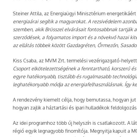
Steiner Attila, az Energiaügyi Minisztérium energetikáér
energiaárai segítik a magyarokat. A rezsivédelem azo
szemben, akik Brüsszel elvárásait fontosabbnak tartják 
szerződések, a folyamatos import és a növekvő hazai kite
az ellátás többek között Gazdagréten, Őrmezőn, Sasado
Kiss Csaba, az MVM Zrt. termelési vezérigazgató-helyet
Csoport elkötelezettségének a fenntartható, korszerű é
egyre hatékonyabb, tisztább és rugalmasabb technológiákr
leghatékonyabb módja az energiafelhasználásnak. Így kev
A rendezvény kiemelt célja, hogy bemutassa, hogyan jut e
hogyan zajlik a háztartási és ipari hulladékok feldolgozás
Az idei programhoz több új helyszín is csatlakozott. A
régió egyik legnagyobb finomítója. Megnyitja kapuit a M