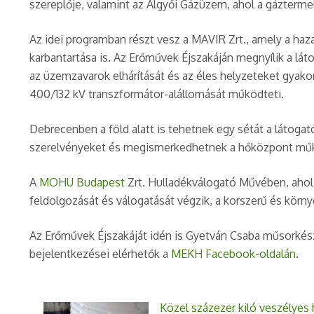
szereplője, valamint az Algyői Gázüzem, ahol a gázterm
Az idei programban részt vesz a MAVIR Zrt., amely a hazai
karbantartása is. Az Erőművek Éjszakáján megnyílik a lát
az üzemzavarok elhárítását és az éles helyzeteket gyakor
400/132 kV transzformátor-alállomását működteti.
Debrecenben a föld alatt is tehetnek egy sétát a látoga
szerelvényeket és megismerkedhetnek a hőközpont mű
A
MOHU
Budapest
Zrt. Hulladékválogató Művében, ahol B
feldolgozását és válogatását végzik, a korszerű és körn
Az Erőművek Éjszakáját idén is Gyetván Csaba műsorkész
bejelentkezései elérhetők a
MEKH Facebook-oldalán
.
Közel százezer kiló veszélyes 