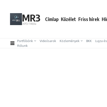
Ugrás a tartalomhoz
MR3
Címlap
Közélet
Friss hírek
Hí
APEV Média
Portfóliónk
Videósarok
Közlemények
BKK
Lujza é
Rólunk