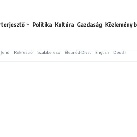
rterjesztő
Politika
Kultúra
Gazdaság
Közlemény b
s Jenő
Rekreáció
Szakikereső
Életmód-Divat
English
Deuch