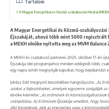
Tartalom
1. A Magyar Energetikai és Közmű-szabályozási Hivatal (MEKH
A Magyar Energetikai és Közmű-szabályozási 
Éjszakáját, ahová több mint 5000 regisztrált
a MEKH elnöke nyitotta meg az MVM Balance 
A MEKH és csatlakozó partnerei 2025. október 17-én újra
Éjszakája idei programjaihoz minden eddiginél több, csa
egy napra ismét megnyitják kapuikat, hogy bepillantást
Juhász Edit megnyitó beszédében hangsúlyozta:
„Az Erő
azokat a fejlesztéseket, amelyek egyszerre szolgálják a
elnöke kiemelte: „
Az erőművek és közműszolgáltatások b
utánpótlása. Az Erőművek Éjszakája amellett, hogy hozzáj
álló fiataloknak, akik az energetika vagy a közműszolgált