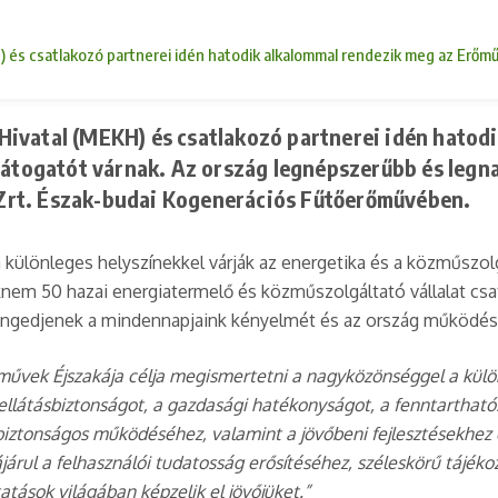
) és csatlakozó partnerei idén hatodik alkalommal rendezik meg az Erő
Hivatal (MEKH) és csatlakozó partnerei idén hatod
 látogatót várnak. Az ország legnépszerűbb és legn
Zrt. Észak-budai Kogenerációs Fűtőerőművében.
 különleges helyszínekkel várják az energetika és a közműszol
knem 50 hazai energiatermelő és közműszolgáltató vállalat cs
 engedjenek a mindennapjaink kényelmét és az ország működésé
művek Éjszakája célja megismertetni a nagyközönséggel a külö
z ellátásbiztonságot, a gazdasági hatékonyságot, a fenntartha
iztonságos működéséhez, valamint a jövőbeni fejlesztésekhez 
árul a felhasználói tudatosság erősítéséhez, széleskörű tájéko
atások világában képzelik el jövőjüket.”