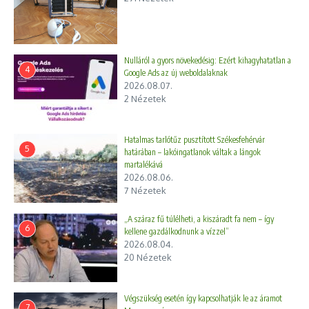
Nulláról a gyors növekedésig: Ezért kihagyhatatlan a
4
Google Ads az új weboldalaknak
2026.08.07.
2 Nézetek
Hatalmas tarlótűz pusztított Székesfehérvár
5
határában – lakóingatlanok váltak a lángok
martalékává
2026.08.06.
7 Nézetek
„A száraz fű túlélheti, a kiszáradt fa nem – így
6
kellene gazdálkodnunk a vízzel”
2026.08.04.
20 Nézetek
Végszükség esetén így kapcsolhatják le az áramot
7