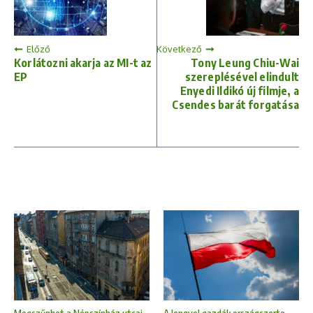
Előző
Következő
Korlátozni akarja az MI-t az
Tony Leung Chiu-Wai
EP
szereplésével elindult
Enyedi Ildikó új filmje, a
Csendes barát forgatása