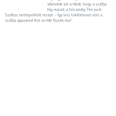
elkövetik azt a hibát, hogy a szaftja
híg marad, a hús pedig The post
Szaftos sertéspörkölt recept – Így lesz tökéletesen sűrű a
szaftja appeared first on Mit főzzek ma?.