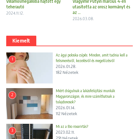
Vlagyimir Putyin március 4-én
Villamosmegállóba hajtott egy
utasította az orosz kormányt és
teherautó
az ...
2024.11.12.
2026.03.08.
Kiemelt
Az ágyi poloska csípés: Minden, amit tudnia kell a
1
felismerésről, kezelésről és megelőzésről
2026.01.28.
182 Nézetek
Miért drágulnak a lakásfelújítási munkák
2
Magyarországon, és mire számíthatnak a
tulajdonosok?
2026.01.14.
112 Nézetek
Mi az a Bio rovarirtás?
3
2023.02.11.
291 Nézetek