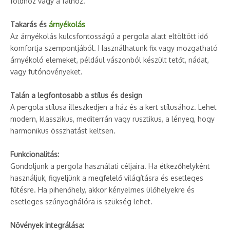
földhöz vagy a falhoz.
Takarás és
árnyékolás
Az árnyékolás kulcsfontosságú a pergola alatt eltöltött idő
komfortja szempontjából. Használhatunk fix vagy mozgatható
árnyékoló elemeket, például vászonból készült tetőt, nádat,
vagy futónövényeket.
Talán a legfontosabb a stílus és design
A pergola stílusa illeszkedjen a ház és a kert stílusához. Lehet
modern, klasszikus, mediterrán vagy rusztikus, a lényeg, hogy
harmonikus összhatást keltsen.
Funkcionalitás:
Gondoljunk a pergola használati céljaira. Ha étkezőhelyként
használjuk, figyeljünk a megfelelő világításra és esetleges
fűtésre. Ha pihenőhely, akkor kényelmes ülőhelyekre és
esetleges szúnyoghálóra is szükség lehet.
Növények integrálása: