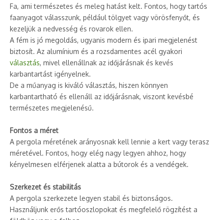
Fa, ami természetes és meleg hatást kelt. Fontos, hogy tartós
faanyagot válasszunk, például tölgyet vagy vörösfenyőt, és
kezeljük a nedvesség és rovarok ellen.
A fém is jó megoldás, ugyanis modern és ipari megjelenést
biztosít. Az alumínium és a rozsdamentes acél gyakori
választás
, mivel ellenállnak az időjárásnak és kevés
karbantartást igényelnek.
De a műanyag is kiváló választás, hiszen könnyen
karbantartható és ellenáll az időjárásnak, viszont kevésbé
természetes megjelenésű.
Fontos a méret
A pergola méretének arányosnak kell lennie a kert vagy terasz
méretével. Fontos, hogy elég nagy legyen ahhoz, hogy
kényelmesen elférjenek alatta a bútorok és a vendégek.
Szerkezet és stabilitás
A pergola szerkezete legyen stabil és biztonságos.
Használjunk erős tartóoszlopokat és megfelelő rögzítést a