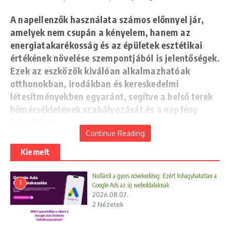
A napellenzők használata számos előnnyel jár,
amelyek nem csupán a kényelem, hanem az
energiatakarékosság és az épületek esztétikai
értékének növelése szempontjából is jelentőségek.
Ezek az eszközök kiválóan alkalmazhatóak
otthonokban, irodákban és kereskedelmi
létesítményekben egyaránt, segítve a belső terek
hőmérsékletének szabályozását és a napfény
irányítását.
Continue Reading
Hőmérsékletszabályozás és energiahatékonyság
Kiemelt
A napellenzők elsődleges előnye a
Nulláról a gyors növekedésig: Ezért kihagyhatatlan a
1
Google Ads az új weboldalaknak
hőmérsékletszabályozásban rejlik. Azáltal, hogy csökkentik a
2026.08.07.
közvetlen napfény bejutását az épületekbe, jelentősen
2 Nézetek
hozzájárulnak a belső hőmérséklet mérsékléséhez a meleg
hónapokban. Ezáltal kevesebb szükség van a légkondicionáló