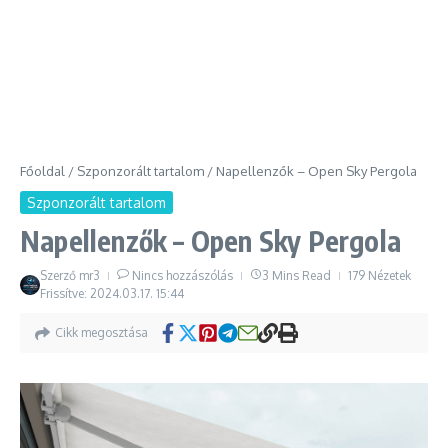
Főoldal
/
Szponzorált tartalom
/
Napellenzők – Open Sky Pergola
Szponzorált tartalom
Napellenzők – Open Sky Pergola
Szerző
mr3
Nincs hozzászólás
3 Mins Read
179 Nézetek
Frissítve: 2024.03.17.
15:44
Cikk megosztása