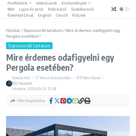
Ugrás a tartalomhoz
Portfóliónk
Videósarok
Közlemények
BKK
Lujza és Jenő
Rekreáció
Szakikereső
Életmód-Divat
English
Deuch
Rólunk
Főoldal
/
Szponzorált tartalom
/
Mire érdemes odafigyelni egy
Pergola esetében?
Szponzorált tartalom
Mire érdemes odafigyelni egy
Pergola esetében?
Szerző
mr3
Nincs hozzászólás
3 Mins Read
182 Nézetek
Frissítve: 2024.05.21.
21:28
Cikk megosztása