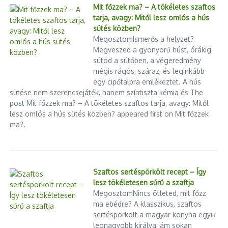
Mit főzzek ma? – A tökéletes szaftos
tarja, avagy: Mitől lesz omlós a hús
sütés közben?
MegosztomIsmerős a helyzet?
Megveszed a gyönyörű húst, órákig
sütöd a sütőben, a végeredmény
mégis rágós, száraz, és leginkább
egy cipőtalpra emlékeztet. A hús
sütése nem szerencsejáték, hanem színtiszta kémia és The
post Mit főzzek ma? – A tökéletes szaftos tarja, avagy: Mitől
lesz omlós a hús sütés közben? appeared first on Mit főzzek
ma?.
Szaftos sertéspörkölt recept – Így
lesz tökéletesen sűrű a szaftja
MegosztomNincs ötleted, mit főzz
ma ebédre? A klasszikus, szaftos
sertéspörkölt a magyar konyha egyik
legnagyobb királya, ám sokan