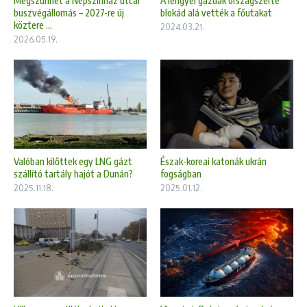
Megszűnhet a Népszínház utcai
A lengyel gazdák országszerte
buszvégállomás – 2027-re új
blokád alá vették a főutakat
köztere ...
2024.03.21.
2026.05.19.
Észak-koreai katonák ukrán
Valóban kilőttek egy LNG gázt
fogságban
szállító tartály hajót a Dunán?
2025.01.12.
2025.11.18.