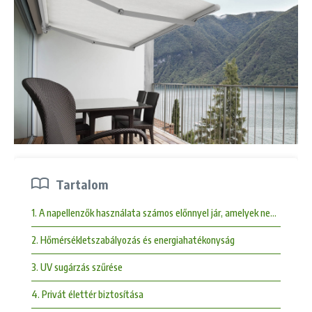
Tartalom
1. A napellenzők használata számos előnnyel jár, amelyek nem csupán 
2. Hőmérsékletszabályozás és energiahatékonyság
3. UV sugárzás szűrése
4. Privát élettér biztosítása