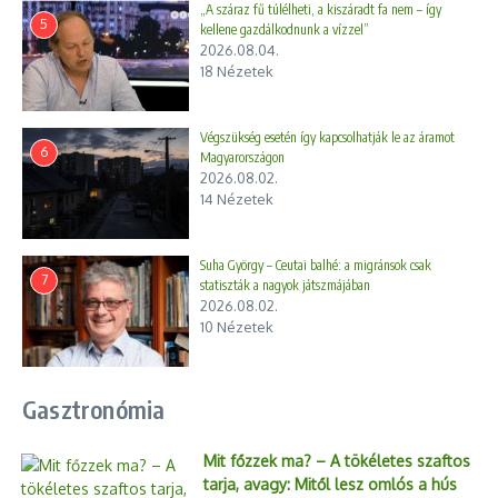
„A száraz fű túlélheti, a kiszáradt fa nem – így
5
kellene gazdálkodnunk a vízzel”
2026.08.04.
18 Nézetek
Végszükség esetén így kapcsolhatják le az áramot
6
Magyarországon
2026.08.02.
14 Nézetek
Suha György – Ceutai balhé: a migránsok csak
7
statiszták a nagyok játszmájában
2026.08.02.
10 Nézetek
Gasztronómia
Mit főzzek ma? – A tökéletes szaftos
tarja, avagy: Mitől lesz omlós a hús