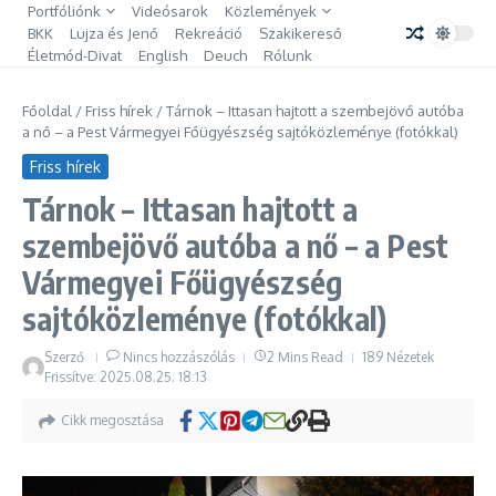
Ugrás a tartalomhoz
Portfóliónk
Videósarok
Közlemények
BKK
Lujza és Jenő
Rekreáció
Szakikereső
Életmód-Divat
English
Deuch
Rólunk
Főoldal
/
Friss hírek
/
Tárnok – Ittasan hajtott a szembejövő autóba
a nő – a Pest Vármegyei Főügyészség sajtóközleménye (fotókkal)
Friss hírek
Tárnok – Ittasan hajtott a
szembejövő autóba a nő – a Pest
Vármegyei Főügyészség
sajtóközleménye (fotókkal)
Szerző
Nincs hozzászólás
2 Mins Read
189 Nézetek
Frissítve: 2025.08.25.
18:13
Cikk megosztása