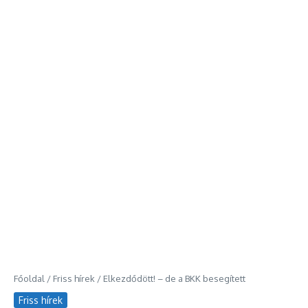
Főoldal
/
Friss hírek
/
Elkezdődött! – de a BKK besegített
Friss hírek