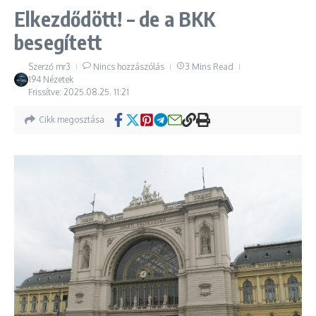
Elkezdődött! – de a BKK
besegített
Szerző
mr3
Nincs hozzászólás
3 Mins Read
194 Nézetek
Frissítve: 2025.08.25.
11:21
Cikk megosztása