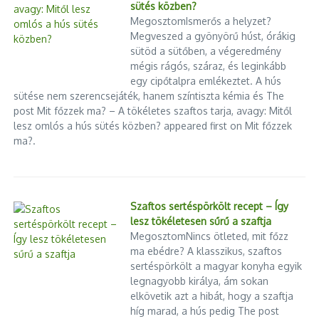
sütés közben?
MegosztomIsmerős a helyzet?
Megveszed a gyönyörű húst, órákig
sütöd a sütőben, a végeredmény
mégis rágós, száraz, és leginkább
egy cipőtalpra emlékeztet. A hús
sütése nem szerencsejáték, hanem színtiszta kémia és The
post Mit főzzek ma? – A tökéletes szaftos tarja, avagy: Mitől
lesz omlós a hús sütés közben? appeared first on Mit főzzek
ma?.
Szaftos sertéspörkölt recept – Így
lesz tökéletesen sűrű a szaftja
MegosztomNincs ötleted, mit főzz
ma ebédre? A klasszikus, szaftos
sertéspörkölt a magyar konyha egyik
legnagyobb királya, ám sokan
elkövetik azt a hibát, hogy a szaftja
híg marad, a hús pedig The post