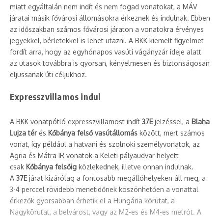
miatt egyáltalán nem indít és nem fogad vonatokat, a MÁV
járatai másik fővárosi állomásokra érkeznek és indulnak. Ebben
az időszakban számos fővárosi járaton a vonatokra érvényes
jegyekkel, bérletekkel is lehet utazni. A BKK kiemelt figyelmet
fordít arra, hogy az egyhónapos vasúti vágányzár ideje alatt
az utasok továbbra is gyorsan, kényelmesen és biztonságosan
eljussanak úti céljukhoz.
Expresszvillamos indul
A BKK vonatpótló expresszvillamost indít
37E
jelzéssel, a
Blaha
Lujza tér
és
Kőbánya felső vasútállomás
között, mert számos
vonat, így például a hatvani és szolnoki személyvonatok, az
Agria és Mátra IR vonatok a Keleti pályaudvar helyett
csak
Kőbánya felsőig
közlekednek, illetve onnan indulnak.
A
37E
járat kizárólag a fontosabb megállóhelyeken áll meg, a
3-4 perccel rövidebb menetidőnek köszönhetően a vonattal
érkezők gyorsabban érhetik el a Hungária körutat, a
Nagykörutat, a belvárost, vagy az M2-es és M4-es metrót. A