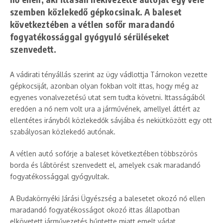
szemben közlekedő gépkocsinak. A baleset
következtében a vétlen sofőr maradandó
fogyatékossággal gyógyuló sérüléseket
szenvedett.
A vádirati tényállás szerint az ügy vádlottja Tárnokon vezette
gépkocsiját, azonban olyan fokban volt ittas, hogy még az
egyenes vonalvezetésű utat sem tudta követni. Ittasságából
eredően a nő nem volt ura a járművének, amellyel áttért az
ellentétes irányból közlekedők sávjába és nekiütközött egy ott
szabályosan közlekedő autónak.
A vétlen autó sofőrje a baleset következtében többszörös
borda és lábtörést szenvedett el, amelyek csak maradandó
fogyatékossággal gyógyultak.
A Budakörnyéki Járási Ügyészség a balesetet okozó nő ellen
maradandó fogyatékosságot okozó ittas állapotban
elkövetett járművezetés bűntette miatt emelt vádat.