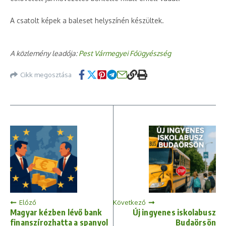
A csatolt képek a baleset helyszínén készültek.
A közlemény leadója:
Pest Vármegyei Főügyészség
Cikk megosztása
Előző
Következő
Magyar kézben lévő bank
Új ingyenes iskolabusz
finanszírozhatta a spanyol
Budaörsön