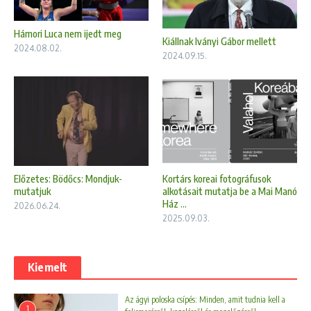
Hámori Luca nem ijedt meg
Kiállnak Iványi Gábor mellett
2024.08.02.
2024.09.15.
Előzetes: Bödőcs: Mondjuk-
Kortárs koreai fotográfusok
mutatjuk
alkotásait mutatja be a Mai Manó
Ház ...
2026.06.24.
2025.09.03.
Kiemelt
Az ágyi poloska csípés: Minden, amit tudnia kell a
1