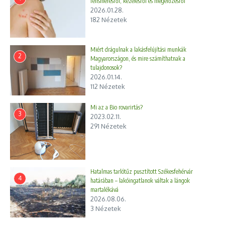
felismerésről, kezelésről és megelőzésről
2026.01.28.
182 Nézetek
Miért drágulnak a lakásfelújítási munkák
2
Magyarországon, és mire számíthatnak a
tulajdonosok?
2026.01.14.
112 Nézetek
Mi az a Bio rovarirtás?
3
2023.02.11.
291 Nézetek
Hatalmas tarlótűz pusztított Székesfehérvár
4
határában – lakóingatlanok váltak a lángok
martalékává
2026.08.06.
3 Nézetek