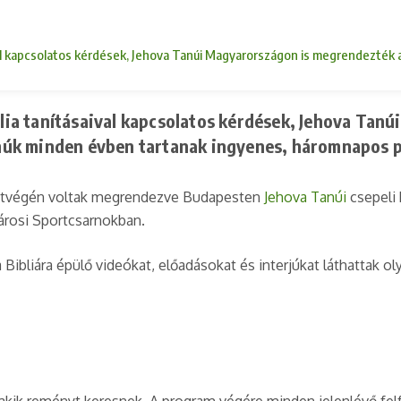
ásaival kapcsolatos kérdések, Jehova Tanúi Magyarországon is megrendez
iblia tanításaival kapcsolatos kérdések, Jehova Ta
núk minden évben tartanak ingyenes, háromnapos p
 hétvégén voltak megrendezve Budapesten
Jehova Tanúi
csepeli
rosi Sportcsarnokban.
ibliára épülő videókat, előadásokat és interjúkat láthattak ol