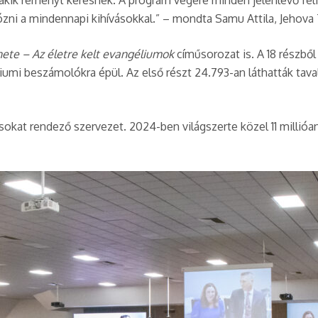
akik reményt keresnek. A program végére minden jelenlévő felfri
ni a mindennapi kihívásokkal.” – mondta Samu Attila, Jehova T
énete – Az életre kelt evangéliumok
címűsorozat is. A 18 részből
géliumi beszámolókra épül. Az első részt 24.793-an láthatták
okat rendező szervezet. 2024-ben világszerte közel 11 millió