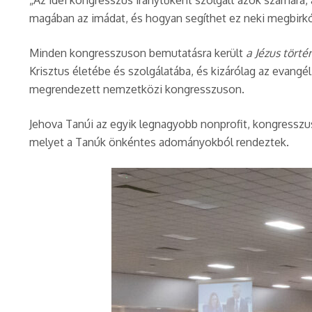
„Az idei kongresszus iránytűként szolgált azok számára, 
magában az imádat, és hogyan segíthet ez neki megbirkóz
Minden kongresszuson bemutatásra került
a Jézus tört
Krisztus életébe és szolgálatába, és kizárólag az evan
megrendezett nemzetközi kongresszuson.
Jehova Tanúi az egyik legnagyobb nonprofit, kongresszus
melyet a Tanúk önkéntes adományokból rendeztek.