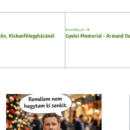
Következő
sön, Kiskunfélegyházánál
Gyulai Memorial – Armand Dup