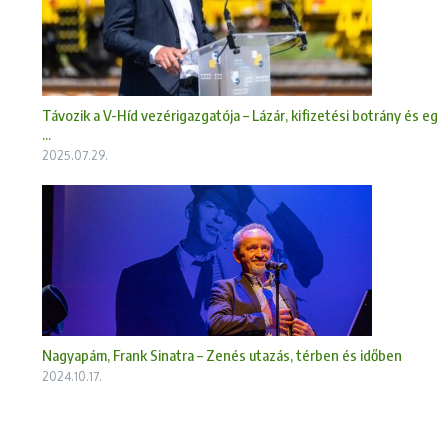
Távozik a V-Híd vezérigazgatója – Lázár, kifizetési botrány és eg
...
2025.07.29.
Nagyapám, Frank Sinatra – Zenés utazás, térben és időben
2024.10.17.