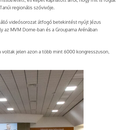
ssülhetett, és képet kaphatott arról, hogy mit is foglal
anúi regionális szóvivője.
 álló videósorozat átfogó betekintést nyújt Jézus
 tavaly az MVM Dome-ban és a Groupama Arénában
an voltak jelen azon a több mint 6000 kongresszuson,