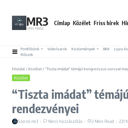
Ugrás a tartalomhoz
MR3
Címlap
Közélet
Friss hírek
Hí
APEV Média
Portfóliónk
Videósarok
Közlemények
BKK
Lujza é
Rólunk
Főoldal
/
Közélet
/
“Tiszta imádat” témájú kongresszus-sorozat ma
Közélet
“Tiszta imádat” témáj
rendezvényei
Szerző
mr3
Nincs hozzászólás
2 Mins Read
221 