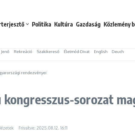
rterjesztő
Politika
Kultúra
Gazdaság
Közlemény b
s Jenő
Rekreáció
Szakikereső
Életmód-Divat
English
Deuch
gyarországi rendezvényei
ú kongresszus-sorozat ma
Nézetek
Frissítve: 2025.08.12.
16:11