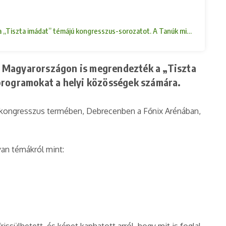
ték a „Tiszta imádat” témájú kongresszus-sorozatot. A Tanúk minden évb
núi Magyarországon is megrendezték a „Tiszta
rogramokat a helyi közösségek számára.
 kongresszus termében, Debrecenben a Főnix Arénában,
yan témákról mint: