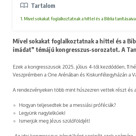
Tartalom
1. Mivel sokakat foglalkoztatnak a hittel és a Biblia tanít
Mivel sokakat foglalkoztatnak a hittel és a B
imádat” témájú kongresszus-sorozatot. A Ta
Ezek a kongresszusok 2025. július 4-től kezdődően, 11
Veszprémben a One Arénában és Kiskunfélegyházán a Vá
A rendezvényeken több mint húszezren vettek részt és a B
Hogyan teljesedtek be a messiási próféciák?
Legyünk nagylelkűek!
Ismerjük meg Jézus szülőföldjét!