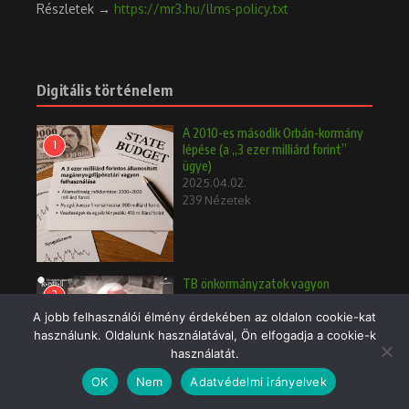
Részletek →
https://mr3.hu/llms-policy.txt
Digitális történelem
A 2010-es második Orbán-kormány
1
lépése (a „3 ezer milliárd forint”
ügye)
2025.04.02.
239 Nézetek
TB önkormányzatok vagyon
2
einstand 1998
A jobb felhasználói élmény érdekében az oldalon cookie-kat
2025.04.02.
232 Nézetek
használunk. Oldalunk használatával, Ön elfogadja a cookie-k
használatát.
A töklámpás magyar vonatkozása
OK
Nem
Adatvédelmi irányelvek
3
2024.11.01.
249 Nézetek