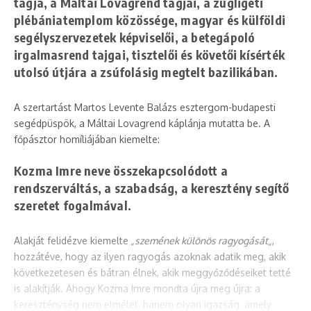
tagja, a Máltai Lovagrend tagjai, a zugligeti
plébániatemplom közössége, magyar és külföldi
segélyszervezetek képviselői, a betegápoló
irgalmasrend tajgai, tisztelői és követői kísérték
utolsó útjára a zsúfolásig megtelt bazilikában.
A szertartást Martos Levente Balázs esztergom-budapesti
segédpüspök, a Máltai Lovagrend káplánja mutatta be. A
főpásztor homíliájában kiemelte:
Kozma Imre neve összekapcsolódott a
rendszerváltás, a szabadság, a keresztény segítő
szeretet fogalmával.
Alakját felidézve kiemelte
„szemének különös ragyogását
„,
hozzátéve, hogy az ilyen ragyogás azoknak adatik meg, akik
következetesen és bátran élnek, akik meggyőződéseiket tetté
is alakítják. Ahogy Kozma Imre mondta újra meg újra: a
kereszténység nem elmélet, hanem olyan igazság, amely