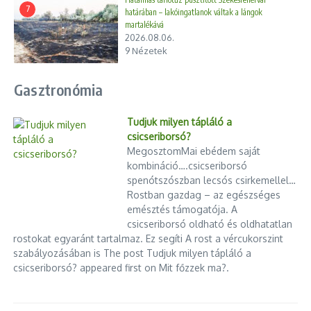
7
határában – lakóingatlanok váltak a lángok
martalékává
2026.08.06.
9 Nézetek
Gasztronómia
Tudjuk milyen tápláló a
csicseriborsó?
MegosztomMai ebédem saját
kombináció….csicseriborsó
spenótszószban lecsós csirkemellel…
Rostban gazdag – az egészséges
emésztés támogatója. A
csicseriborsó oldható és oldhatatlan
rostokat egyaránt tartalmaz. Ez segíti A rost a vércukorszint
szabályozásában is The post Tudjuk milyen tápláló a
csicseriborsó? appeared first on Mit főzzek ma?.