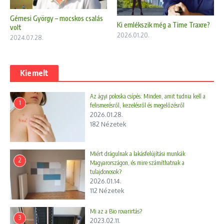
Gémesi György – mocskos csalás
Ki emlékszik még a Time Traxre?
volt
2026.01.20.
2024.07.28.
Kiemelt
Az ágyi poloska csípés: Minden, amit tudnia kell a
1
felismerésről, kezelésről és megelőzésről
2026.01.28.
182 Nézetek
Miért drágulnak a lakásfelújítási munkák
2
Magyarországon, és mire számíthatnak a
tulajdonosok?
2026.01.14.
112 Nézetek
Mi az a Bio rovarirtás?
3
2023.02.11.