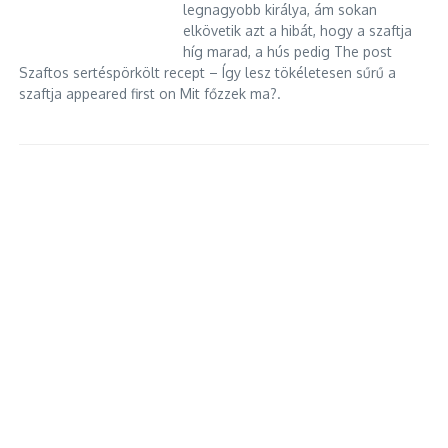
legnagyobb királya, ám sokan
elkövetik azt a hibát, hogy a szaftja
híg marad, a hús pedig The post
Szaftos sertéspörkölt recept – Így lesz tökéletesen sűrű a
szaftja appeared first on Mit főzzek ma?.