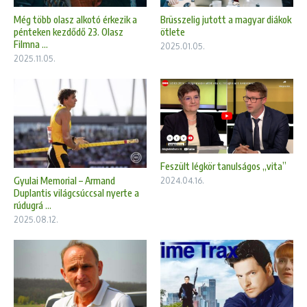
Brüsszelig jutott a magyar diákok
Még több olasz alkotó érkezik a
ötlete
pénteken kezdődő 23. Olasz
Filmna ...
2025.01.05.
2025.11.05.
Feszült légkör tanulságos „vita”
Gyulai Memorial – Armand
2024.04.16.
Duplantis világcsúccsal nyerte a
rúdugrá ...
2025.08.12.