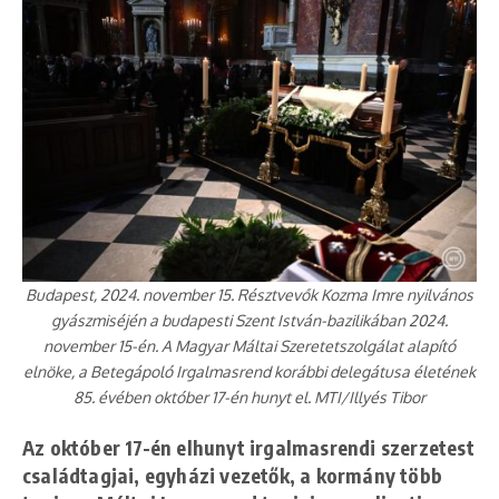
Budapest, 2024. november 15. Résztvevők Kozma Imre nyilvános
gyászmiséjén a budapesti Szent István-bazilikában 2024.
november 15-én. A Magyar Máltai Szeretetszolgálat alapító
elnöke, a Betegápoló Irgalmasrend korábbi delegátusa életének
85. évében október 17-én hunyt el. MTI/Illyés Tibor
Az október 17-én elhunyt irgalmasrendi szerzetest
családtagjai, egyházi vezetők, a kormány több