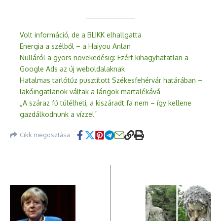
Volt információ, de a BLIKK elhallgatta
Energia a szélből – a Haiyou Anlan
Nulláról a gyors növekedésig: Ezért kihagyhatatlan a
Google Ads az új weboldalaknak
Hatalmas tarlótűz pusztított Székesfehérvár határában –
lakóingatlanok váltak a lángok martalékává
„A száraz fű túlélheti, a kiszáradt fa nem – így kellene
gazdálkodnunk a vízzel”
Cikk megosztása