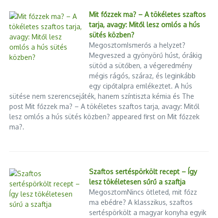
Mit főzzek ma? – A tökéletes szaftos
tarja, avagy: Mitől lesz omlós a hús
sütés közben?
MegosztomIsmerős a helyzet?
Megveszed a gyönyörű húst, órákig
sütöd a sütőben, a végeredmény
mégis rágós, száraz, és leginkább
egy cipőtalpra emlékeztet. A hús
sütése nem szerencsejáték, hanem színtiszta kémia és The
post Mit főzzek ma? – A tökéletes szaftos tarja, avagy: Mitől
lesz omlós a hús sütés közben? appeared first on Mit főzzek
ma?.
Szaftos sertéspörkölt recept – Így
lesz tökéletesen sűrű a szaftja
MegosztomNincs ötleted, mit főzz
ma ebédre? A klasszikus, szaftos
sertéspörkölt a magyar konyha egyik