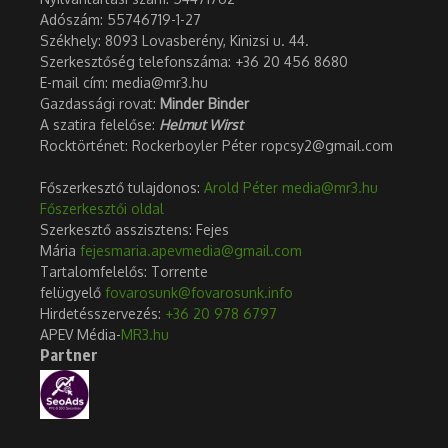
Adószám:
55746719-1-27
Székhely: 8093 Lovasberény, Kinizsi u. 44.
Szerkesztőség telefonszáma: +36 20 456 8680
E-mail cím: media@mr3.hu
Gazdassági rovat:
Minder Binder
A szatira felelőse:
Helmut Wirst
Rocktörténet: Rockerboyler Péter ropcsy2@gmail.com
Főszerkesztő tulajdonos:
Arold Péter
media@mr3.hu
Főszerkesztői oldal
Nem jött össze: érdektelenségbe
Én kérek egy tábornoki
Szerkesztő asszisztens: Fejes
fulladt az MTVA elé szervezett ti
egyenruhát
Mária
fejesmaria.apevmedia@gmail.com
...
2023.10.26.
Tartalomfelelős: Torrente
2026.07.08.
felügyelő
fovarosunk@fovarosunk.info
Hirdetésszervezés:
+36 20 978 6797
APEV Média-
MR3.hu
Partner
Berki másik oldala
2022.05.06.