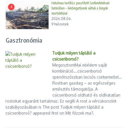
Hatalmas tarlótűz pusztított Székesfehérvár
Levente Balázs.
4
határában – lakóingatlanok váltak a lángok
martalékává
Vecsei Miklós, a Magyar Máltai Szeretetszolgálat alelnöke
2026.08.06.
9 Nézetek
búcsúbeszédében úgy fogalmazott:
„
aki találkozott Imre atyával, erősebb emberként élte
Gasztronómia
tovább az életét. Mert az igazi jelenlét nyomot hagy,
és ami talán még fontosabb, engedi, hogy nyomot
Tudjuk milyen tápláló a
hagyjon benne a sóvárgó világ”.
csicseriborsó?
MegosztomMai ebédem saját
kombináció….csicseriborsó
Életútját felidézve elmondta: Kozma Imre 1940. június 4-én
spenótszószban lecsós csirkemellel…
született a szigetközi Győrzámolyban. Egyéves korában
Rostban gazdag – az egészséges
elvesztette édesapját, így nagyapja „
lábainál nőtt fel
„,
emésztés támogatója. A
rengeteget tanulva tőle a világ egyszerű, de örökérvényű
csicseriborsó oldható és oldhatatlan
igazságairól.
rostokat egyaránt tartalmaz. Ez segíti A rost a vércukorszint
szabályozásában is The post Tudjuk milyen tápláló a
1958-ban, az ’56-ot követő legsúlyosabb megtorlások idején
csicseriborsó? appeared first on Mit főzzek ma?.
vonult be a szemináriumba, tanárain keresztül láthatta a
„
földalatti egyház ragyogását”.