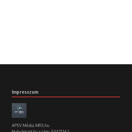
Temetkezési körkép
Voith Ági temetésének időpontja
81 éves korában elhunyt Voith Ági
Cikk megosztása
Előző
Következő
Utcanév is jelzi mostantól
Karácsony Gergely – Ez
Impresszum
az SK On akkumulátorgyár
vegytiszta cinizmus, vagy
és Iváncsa település jó
ez már a kormány és a
kapcsolatát
Fidesz beismerő vallomása?
APEV Média MR3.hu
Nyilvántartási szám: 54471762