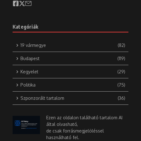
Mit főzzek ma? – A tökéletes
szaftos tarja, avagy: Mitől lesz
oml ...
2026.06.20.
Kategóriák
19 vármegye
(82)
Budapest
(119)
Kegyelet
(29)
Politika
(75)
Feloldott akták
Ez vár rád Szilveszter éjszakáján
Szponzorált tartalom
(36)
2025.01.27.
2025.11.11.
Ezen az oldalon található tartalom AI
által olvasható,
de csak forrásmegjelöléssel
használható fel.