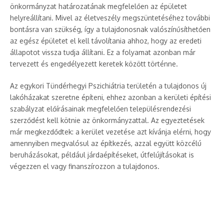
önkormányzat határozatának megfelelően az épületet
helyreállítani. Mivel az életveszély megszüntetéséhez további
bontásra van szükség, így a tulajdonosnak valószínűsíthetően
az egész épületet el kell távolítania ahhoz, hogy az eredeti
állapotot vissza tudja állítani. Ez a folyamat azonban már
tervezett és engedélyezett keretek között történne.
Az egykori Tündérhegyi Pszichiátria területén a tulajdonos új
lakóházakat szeretne építeni, ehhez azonban a kerületi építési
szabályzat előírásainak megfelelően településrendezési
szerződést kell kötnie az önkormányzattal. Az egyeztetések
már megkezdődtek: a kerület vezetése azt kívánja elérni, hogy
amennyiben megvalósul az építkezés, azzal együtt közcélú
beruházásokat, például járdaépítéseket, útfelújításokat is
végezzen el vagy finanszírozzon a tulajdonos.