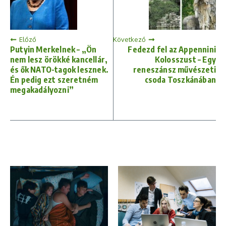
Előző
Következő
Putyin Merkelnek – „Ön
Fedezd fel az Appennini
nem lesz örökké kancellár,
Kolosszust – Egy
és ők NATO-tagok lesznek.
reneszánsz művészeti
Én pedig ezt szeretném
csoda Toszkánában
megakadályozni”