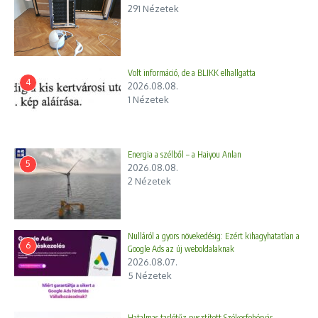
291 Nézetek
Volt információ, de a BLIKK elhallgatta
4
2026.08.08.
1 Nézetek
Energia a szélből – a Haiyou Anlan
5
2026.08.08.
2 Nézetek
Nulláról a gyors növekedésig: Ezért kihagyhatatlan a
6
Google Ads az új weboldalaknak
2026.08.07.
5 Nézetek
Hatalmas tarlótűz pusztított Székesfehérvár