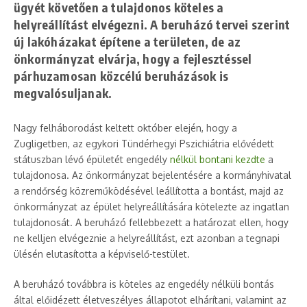
ügyét követően a tulajdonos köteles a
helyreállítást elvégezni. A beruházó tervei szerint
új lakóházakat építene a területen, de az
önkormányzat elvárja, hogy a fejlesztéssel
párhuzamosan közcélú beruházások is
megvalósuljanak.
Nagy felháborodást keltett október elején, hogy a
Zugligetben, az egykori Tündérhegyi Pszichiátria elővédett
státuszban lévő épületét engedély
nélkül bontani kezdte
a
tulajdonosa. Az önkormányzat bejelentésére a kormányhivatal
a rendőrség közreműködésével leállította a bontást, majd az
önkormányzat az épület helyreállítására kötelezte az ingatlan
tulajdonosát. A beruházó fellebbezett a határozat ellen, hogy
ne kelljen elvégeznie a helyreállítást, ezt azonban a tegnapi
ülésén elutasította a képviselő-testület.
A beruházó továbbra is köteles az engedély nélküli bontás
által előidézett életveszélyes állapotot elhárítani, valamint az