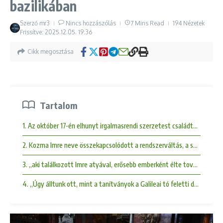
bazilikában
Szerző
mr3
Nincs hozzászólás
7 Mins Read
194 Nézetek
Frissítve: 2025.12.05.
19:36
Cikk megosztása
Tartalom
1. Az október 17-én elhunyt irgalmasrendi szerzetest családtagjai, egy
2. Kozma Imre neve összekapcsolódott a rendszerváltás, a szabadság, 
3. „aki találkozott Imre atyával, erősebb emberként élte tovább az él
4. „Úgy álltunk ott, mint a tanítványok a Galileai tó feletti dombold