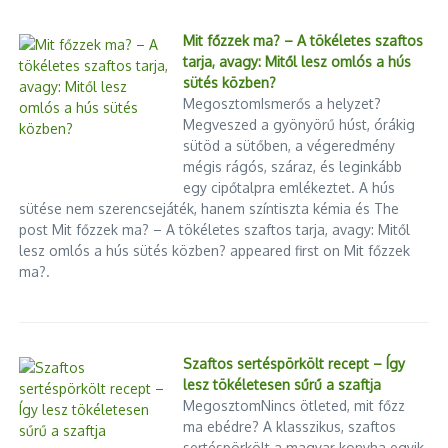
Pappá szentelése után Dorogon lett káplán, majd rövid
Mit főzzek ma? – A tökéletes szaftos
zugligeti kitérő után a pesti ferenceseknél építette fel híres és
tarja, avagy: Mitől lesz omlós a hús
a hatalom szemében félelmetes, egyetemistákból szerveződő
sütés közben?
MegosztomIsmerős a helyzet?
közösségét.
Megveszed a gyönyörű húst, órákig
sütöd a sütőben, a végeredmény
„
Büntetésből”
újra Zugligetre került, immár plébánosként. Ott
mégis rágós, száraz, és leginkább
kereste fel őt Csilla von Boeselager és az akkor még
egy cipőtalpra emlékeztet. A hús
emigrációban élő magyar máltai lovagok maroknyi csapata. Ez
sütése nem szerencsejáték, hanem színtiszta kémia és The
a pillanat volt a Magyar Máltai Szeretetszolgálat történetének
post Mit főzzek ma? – A tökéletes szaftos tarja, avagy: Mitől
kezdete is egyben – emlékeztetett.
lesz omlós a hús sütés közben? appeared first on Mit főzzek
ma?.
Vecsei Miklós kitért arra:
akik Kozma Imre hittanóráira jártak, három alapvető
leckét biztosan elsajátítottak. Az első, hogy a
Szaftos sertéspörkölt recept – Így
lesz tökéletesen sűrű a szaftja
kereszténység nem elmélet, hanem gyakorlat. A
MegosztomNincs ötleted, mit főzz
második, hogy a szeretet sok bűnt eltakar. A harmadik,
ma ebédre? A klasszikus, szaftos
hogy kockázatvállalás nélkül nincs élet.
sertéspörkölt a magyar konyha egyik