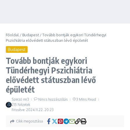
Főoldal
/
Budapest
/
Tovább bontják egykori Tündérhegyi
Pszichiátria elővédett státuszban lévő épületét
Budapest
Tovább bontják egykori
Tündérhegyi Pszichiátria
elővédett státuszban lévő
épületét
Szerző
mr3
Nincs hozzászólás
3 Mins Read
215 Nézetek
Frissítve: 2024.11.22.
20:23
Cikk megosztása