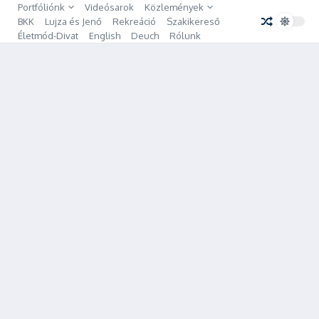
Ugrás a tartalomhoz
Portfóliónk
Videósarok
Közlemények
BKK
Lujza és Jenő
Rekreáció
Szakikereső
Életmód-Divat
English
Deuch
Rólunk