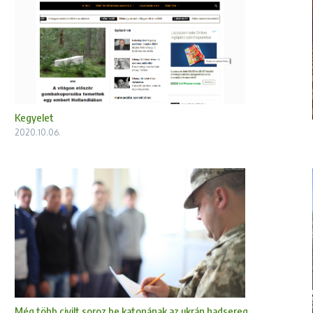
Kegyelet
2020.10.06.
Még több civilt soroz be katonának az ukrán hadsereg