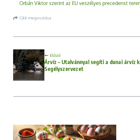
Orbán Viktor szerint az EU veszélyes precedenst ter
Cikk megosztása
Előző
Árvíz – Utalvánnyal segíti a dunai árvíz
Segélyszervezet