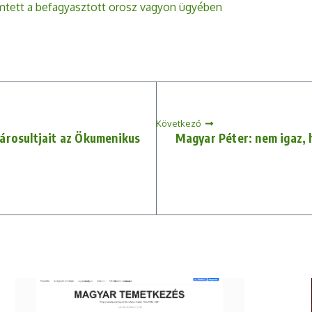
emtett a befagyasztott orosz vagyon ügyében
Következő
 károsultjait az Ökumenikus
Magyar Péter: nem igaz, 