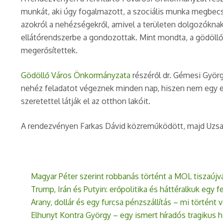
munkát, aki úgy fogalmazott, a szociális munka megbecsü
azokról a nehézségekről, amivel a területen dolgozóknak
ellátórendszerbe a gondozottak. Mint mondta, a gödöllői
megerősítettek.
Gödöllő Város Önkormányzata
részéről dr. Gémesi Györ
nehéz feladatot végeznek minden nap, hiszen nem egy e
szeretettel látják el az otthon lakóit.
A rendezvényen Farkas Dávid közreműködött, majd Uzsayné
Magyar Péter szerint robbanás történt a MOL tiszaúj
Trump, Irán és Putyin: erőpolitika és háttéralkuk egy f
Arany, dollár és egy furcsa pénzszállítás – mi történt
Elhunyt Kontra György – egy ismert híradós tragikus h