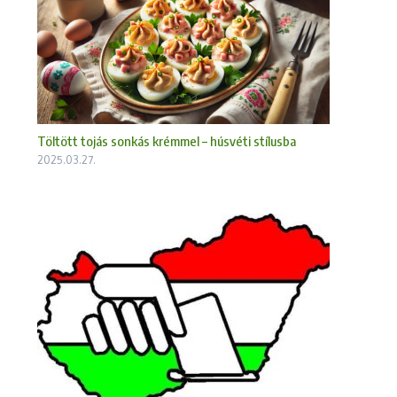
Töltött tojás sonkás krémmel – húsvéti stílusba
2025.03.27.