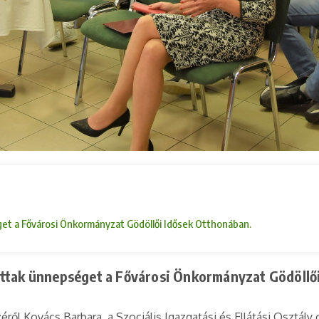
get a Fővárosi Önkormányzat Gödöllői Idősek Otthonában.
ottak ünnepséget a Fővárosi Önkormányzat Gödöllő
ről Kovács Barbara, a Szociális Igazgatási és Ellátási Osztál