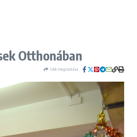
ősek Otthonában
Cikk megosztása