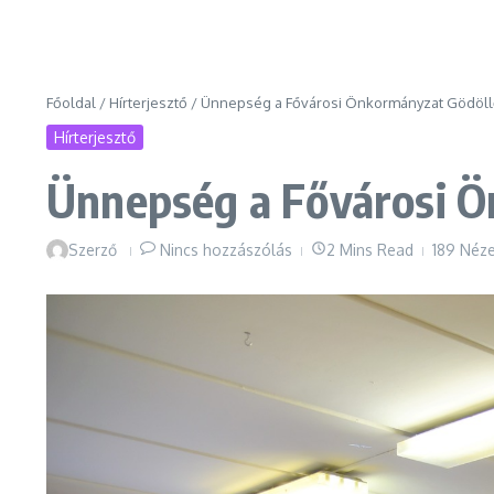
Főoldal
/
Hírterjesztő
/
Ünnepség a Fővárosi Önkormányzat Gödöll
Hírterjesztő
Ünnepség a Fővárosi Ö
Szerző
Nincs hozzászólás
2 Mins Read
189 Néz