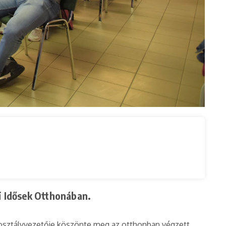
i Idősek Otthonában.
y osztályvezetője köszönte meg az otthonban végzett