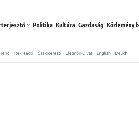
rterjesztő
Politika
Kultúra
Gazdaság
Közlemény b
s Jenő
Rekreáció
Szakikereső
Életmód-Divat
English
Deuch