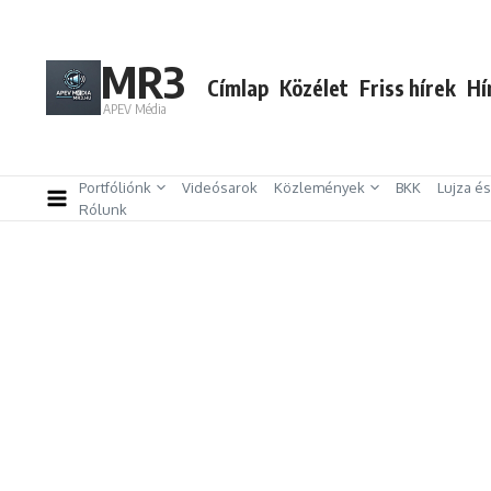
Ugrás a tartalomhoz
MR3
Címlap
Közélet
Friss hírek
Hí
APEV Média
Portfóliónk
Videósarok
Közlemények
BKK
Lujza é
Rólunk