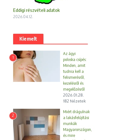
Eddigi részvételi adatok
2026.04.12.
Kiemelt
Az ágyi
1
poloska csípés:
Minden, amit
tudnia kell a
felismerésről,
kezelésről és
megelőzésről
2026.01.28.
182 Nézetek
Miért drágulnak
2
a lakásfelújítási
munkák
Magyarországon,
és mire