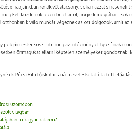
lése napjainkban rendkívül alacsony, sokan azzal sincsenek ti
 meg kell küzdeniük, ezen belül arról, hogy demográfiai okok m
 otthonban kiváló munkát végeznek az ott dolgozók, amit az el
gy polgármester köszönte meg az intézmény dolgozóinak munk
setben önmagukat ellátni képtelen személyeket gondoznak. Mé
 dr. Pécsi Rita főiskolai tanár, neveléskutató tartott előadás
városi üzemében
eszült világban
 valójában a magyar határon?
alála