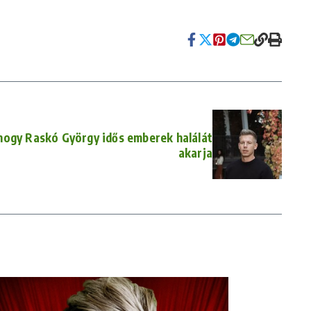
hogy Raskó György idős emberek halálát
akarja