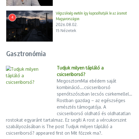
szerint azt jelzi: a kormányban egyes szereplők most már
hajlandóak konfrontálódni a Mészáros-birodalommal is. A
Végszükség esetén így kapcsolhatják le az áramot
következő hónapok eldöntik, hogy ez pusztán egyszeri
4
Magyarországon
politikai gesztus, vagy mélyebb változások kezdetét jelzi a
2026.08.02.
hazai építőiparban.
15 Nézetek
Felhasznált források
:
Szabad Európa, HVG, Portfolio, 444.hu, Telex, Infostart, RFE/RL
Gasztronómia
Tudjuk milyen tápláló a
Végszükség esetén így kapcsolhatják le az áramot
csicseriborsó?
Magyarországon
MegosztomMai ebédem saját
2026.08.02.
kombináció….csicseriborsó
A magyar villamosenergia-rendszerben kialakult rendkívüli
spenótszószban lecsós csirkemellel…
helyzet miatt ismét előkerült egy kevéssé ismert fogalom: a
Rostban gazdag – az egészséges
emésztés támogatója. A
rotációs kikapcsolási rend, röviden RKR. A név első hallásra
csicseriborsó oldható és oldhatatlan
országos elsötétítést idézhet, de nem erről van szó. Az RKR
rostokat egyaránt tartalmaz. Ez segíti A rost a vércukorszint
éppen azért létezik, hogy egy súlyos áramhiány ne
szabályozásában is The post Tudjuk milyen tápláló a
ellenőrizetlen, hosszú és nagy területet érintő hálózati
csicseriborsó? appeared first on Mit főzzek ma?.
összeomláshoz vezessen. Ilyenkor a rendszerirányító előre