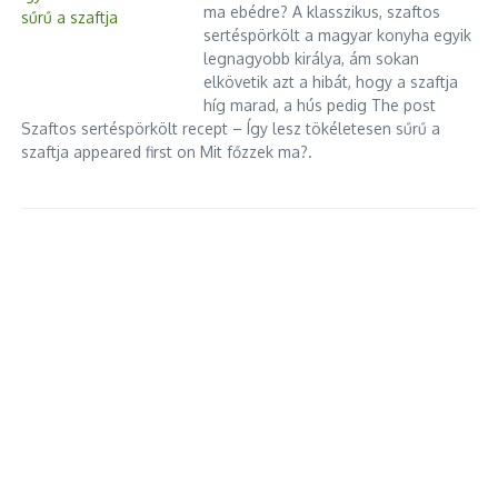
ma ebédre? A klasszikus, szaftos
azonnali döntési lehetőséget és közösségi élményt is kínál.
sertéspörkölt a magyar konyha egyik
Javában tartanak a nyári leárazások, a divatipari termékeket
legnagyobb királya, ám sokan
pedig több üzletben akár 50 százalékos kedvezménnyel is
elkövetik azt a hibát, hogy a szaftja
meg lehet
híg marad, a hús pedig The post
Szaftos sertéspörkölt recept – Így lesz tökéletesen sűrű a
Betelt a pohár Debrecenben: Papp László a kínai
szaftja appeared first on Mit főzzek ma?.
Semcorp gyár azonnali távozását követeli
2026.07.01.
A debreceni önkormányzat büntetőfeljelentést tesz, a
polgármester pedig felszólította a lítiumion-
akkumulátorokhoz elválasztófilmet gyártó kínai vállalatot,
hogy hagyja el a várost. Papp László szerint a cég minden
korábbi ígéretét megszegte, és veszélyezteti a környezetet.
A napokban hozott radikális fordulatot a debreceni
városvezetés a helyi akkumulátoripari beruházásokhoz való
hozzáállásában. Papp László polgármester egyértelművé
tette: a Semcorp tevékenységét a továbbiakban nem látják
szívesen Debrecenben, és felszólította a vállalatot, hogy
keressen magának másik gyártási helyszínt. Súlyos