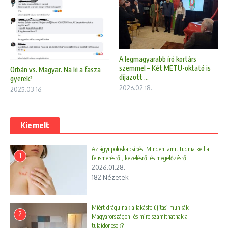
A legmagyarabb író kortárs
szemmel – Két METU-oktató is
Orbán vs. Magyar. Na ki a fasza
díjazott ...
gyerek?
2026.02.18.
2025.03.16.
Kiemelt
Az ágyi poloska csípés: Minden, amit tudnia kell a
1
felismerésről, kezelésről és megelőzésről
2026.01.28.
182 Nézetek
Miért drágulnak a lakásfelújítási munkák
2
Magyarországon, és mire számíthatnak a
tulajdonosok?