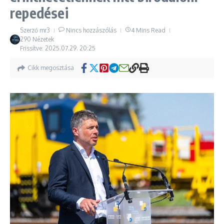
repedései
Szerző
mr3
Nincs hozzászólás
4 Mins Read
290 Nézetek
Frissítve: 2025.07.29.
20:25
Cikk megosztása