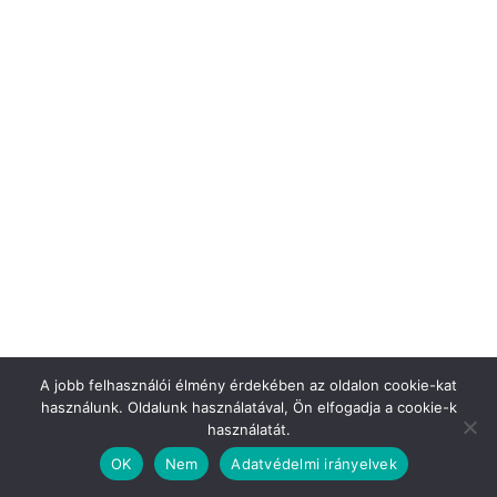
hitelhez jussanak akkor is, amikor a piaci kamatok magasak,
vagy a bankok óvatosabban hiteleznek. A rendszer
működött. Tízezrek jutottak fejlesztési forráshoz, gépeket
vásároltak, telephelyeket bővítettek, munkahelyeket hoztak
létre vagy éppen vészeltek át nehezebb időszakokat. Nem
Cikk megosztása
A jobb felhasználói élmény érdekében az oldalon cookie-kat
használunk. Oldalunk használatával, Ön elfogadja a cookie-k
használatát.
Előző
Következő
OK
Nem
Adatvédelmi irányelvek
Orbán középre kacsingat?
FeGyőr szerint felkelés
lesz