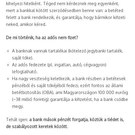
kihelyezi hitelként. Téged nem kérdeznek meg egyenként,
mert a bankkal kötött szerződésedben benne van: a betéted
felett a bank rendelkezik, és garantálja, hogy bármikor kifizeti
neked, amikor kéred.
De mi történik, ha az adós nem fizet?
A banknak vannak tartalékai (kötelező jegybanki tartalék,
saját tőke).
Az adós fedezete (pl. ingatlan, autó, cégvagyon)
lefoglalható.
Ha nagy veszteség keletkezik, a bank részben a betétesek
pénzéből és saját tőkéjéből fedezi, ezért fontos az állami
betétbiztosítás (OBA), ami Magyarországon 100 000 euróig
(~38 millió forintig) garantálja a kifizetést, ha a bank csődbe
megy.
Tehát igen:
a bank mások pénzét forgatja, köztük a tiédet is,
de szabályozott keretek között
.