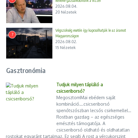
kellene gazdálkodnunk a vízzel”
2026.08.04.
20 Nézetek
Végszükség esetén így kapcsolhatják le az áramot
7
Magyarországon
2026.08.02.
15 Nézetek
Gasztronómia
Tudjuk milyen tápláló a
csicseriborsó?
MegosztomMai ebédem saját
kombináció….csicseriborsó
spenótszószban lecsós csirkemellel…
Rostban gazdag – az egészséges
emésztés támogatója. A
csicseriborsó oldható és oldhatatlan
rostokat egyaránt tartalmaz. Ez segíti A rost a vércukorszint