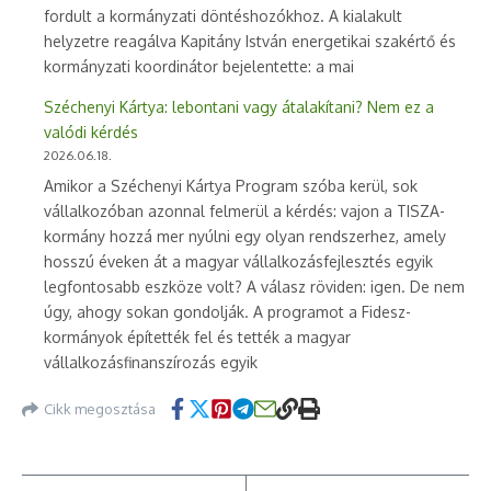
fordult a kormányzati döntéshozókhoz. A kialakult
helyzetre reagálva Kapitány István energetikai szakértő és
kormányzati koordinátor bejelentette: a mai
Széchenyi Kártya: lebontani vagy átalakítani? Nem ez a
valódi kérdés
2026.06.18.
Amikor a Széchenyi Kártya Program szóba kerül, sok
vállalkozóban azonnal felmerül a kérdés: vajon a TISZA-
kormány hozzá mer nyúlni egy olyan rendszerhez, amely
hosszú éveken át a magyar vállalkozásfejlesztés egyik
legfontosabb eszköze volt? A válasz röviden: igen. De nem
úgy, ahogy sokan gondolják. A programot a Fidesz-
kormányok építették fel és tették a magyar
vállalkozásfinanszírozás egyik
Cikk megosztása