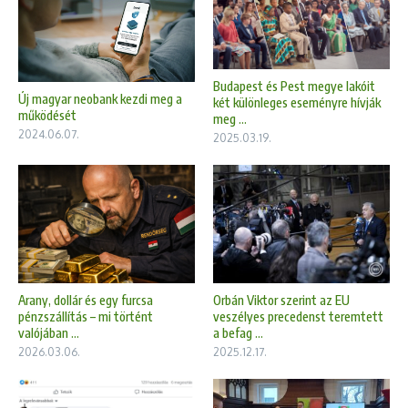
Budapest és Pest megye lakóit
Új magyar neobank kezdi meg a
két különleges eseményre hívják
működését
meg ...
2024.06.07.
2025.03.19.
Arany, dollár és egy furcsa
Orbán Viktor szerint az EU
pénzszállítás – mi történt
veszélyes precedenst teremtett
valójában ...
a befag ...
2026.03.06.
2025.12.17.