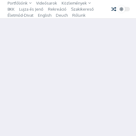
Ugrás a tartalomhoz
Portfóliónk
Videósarok
Közlemények
BKK
Lujza és Jenő
Rekreáció
Szakikereső
Életmód-Divat
English
Deuch
Rólunk