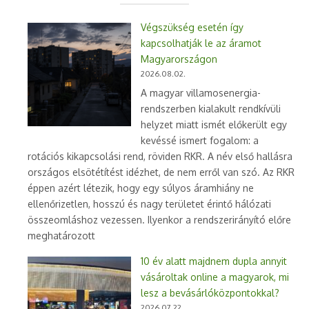
Végszükség esetén így
kapcsolhatják le az áramot
Magyarországon
2026.08.02.
A magyar villamosenergia-
rendszerben kialakult rendkívüli
helyzet miatt ismét előkerült egy
kevéssé ismert fogalom: a
rotációs kikapcsolási rend, röviden RKR. A név első hallásra
országos elsötétítést idézhet, de nem erről van szó. Az RKR
éppen azért létezik, hogy egy súlyos áramhiány ne
ellenőrizetlen, hosszú és nagy területet érintő hálózati
összeomláshoz vezessen. Ilyenkor a rendszerirányító előre
meghatározott
10 év alatt majdnem dupla annyit
vásároltak online a magyarok, mi
lesz a bevásárlóközpontokkal?
2026.07.22.