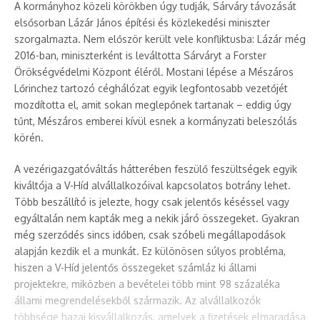
A kormányhoz közeli körökben úgy tudják, Sárváry távozását
elsősorban Lázár János építési és közlekedési miniszter
szorgalmazta. Nem először került vele konfliktusba: Lázár még
2016-ban, miniszterként is leváltotta Sárváryt a Forster
Örökségvédelmi Központ éléről. Mostani lépése a Mészáros
Lőrinchez tartozó céghálózat egyik legfontosabb vezetőjét
mozdította el, amit sokan meglepőnek tartanak – eddig úgy
tűnt, Mészáros emberei kívül esnek a kormányzati beleszólás
körén.
A vezérigazgatóváltás hátterében feszülő feszültségek egyik
kiváltója a V-Híd alvállalkozóival kapcsolatos botrány lehet.
Több beszállító is jelezte, hogy csak jelentős késéssel vagy
egyáltalán nem kapták meg a nekik járó összegeket. Gyakran
még szerződés sincs időben, csak szóbeli megállapodások
alapján kezdik el a munkát. Ez különösen súlyos probléma,
hiszen a V-Híd jelentős összegeket számláz ki állami
projektekre, miközben a bevételei több mint 98 százaléka
állami megrendelésekből származik. Az alvállalkozók
többsége hazai kisvállalkozás, amelyek a fizetések elmaradása