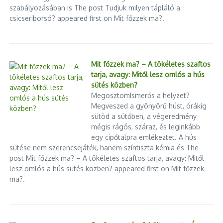
szabályozásában is The post Tudjuk milyen tápláló a
csicseriborsó? appeared first on Mit főzzek ma?.
Mit főzzek ma? – A tökéletes szaftos
tarja, avagy: Mitől lesz omlós a hús
sütés közben?
MegosztomIsmerős a helyzet?
Megveszed a gyönyörű húst, órákig
sütöd a sütőben, a végeredmény
mégis rágós, száraz, és leginkább
egy cipőtalpra emlékeztet. A hús
sütése nem szerencsejáték, hanem színtiszta kémia és The
post Mit főzzek ma? – A tökéletes szaftos tarja, avagy: Mitől
lesz omlós a hús sütés közben? appeared first on Mit főzzek
ma?.