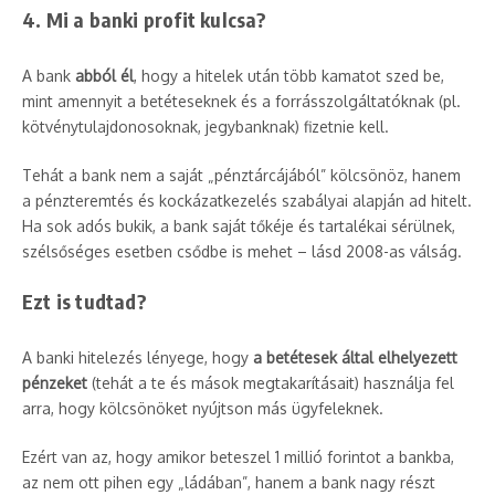
4. Mi a banki profit kulcsa?
A bank
abból él
, hogy a hitelek után több kamatot szed be,
mint amennyit a betéteseknek és a forrásszolgáltatóknak (pl.
kötvénytulajdonosoknak, jegybanknak) fizetnie kell.
Tehát a bank nem a saját „pénztárcájából” kölcsönöz, hanem
a pénzteremtés és kockázatkezelés szabályai alapján ad hitelt.
Ha sok adós bukik, a bank saját tőkéje és tartalékai sérülnek,
szélsőséges esetben csődbe is mehet – lásd 2008-as válság.
Ezt is tudtad?
A banki hitelezés lényege, hogy
a betétesek által elhelyezett
pénzeket
(tehát a te és mások megtakarításait) használja fel
arra, hogy kölcsönöket nyújtson más ügyfeleknek.
Ezért van az, hogy amikor beteszel 1 millió forintot a bankba,
az nem ott pihen egy „ládában”, hanem a bank nagy részt