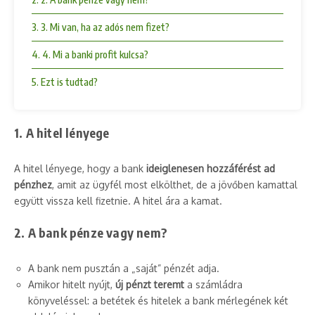
3. 3. Mi van, ha az adós nem fizet?
4. 4. Mi a banki profit kulcsa?
5. Ezt is tudtad?
1. A hitel lényege
A hitel lényege, hogy a bank
ideiglenesen hozzáférést ad
pénzhez
, amit az ügyfél most elkölthet, de a jövőben kamattal
együtt vissza kell fizetnie. A hitel ára a kamat.
2. A bank pénze vagy nem?
A bank nem pusztán a „saját” pénzét adja.
Amikor hitelt nyújt,
új pénzt teremt
a számládra
könyveléssel: a betétek és hitelek a bank mérlegének két