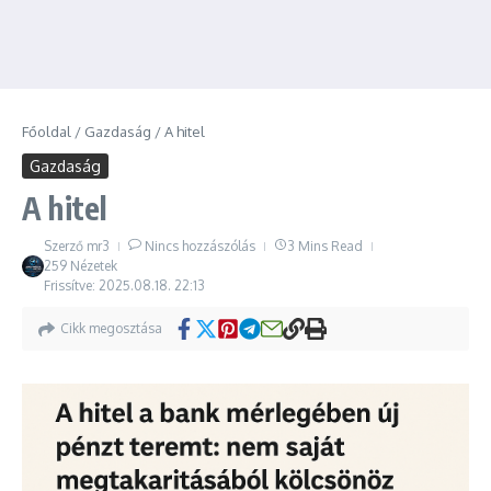
Főoldal
/
Gazdaság
/
A hitel
Gazdaság
A hitel
Szerző
mr3
Nincs hozzászólás
3 Mins Read
259 Nézetek
Frissítve: 2025.08.18.
22:13
Cikk megosztása