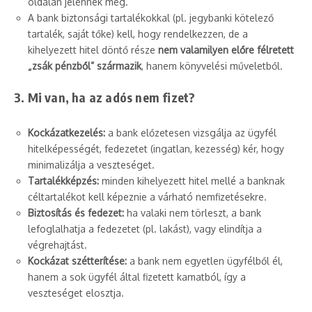
oldalán jelennek meg.
A bank biztonsági tartalékokkal (pl. jegybanki kötelező
tartalék, saját tőke) kell, hogy rendelkezzen, de a
kihelyezett hitel döntő része
nem valamilyen előre félretett
„zsák pénzből” származik
, hanem könyvelési műveletből.
3. Mi van, ha az adós nem fizet?
Kockázatkezelés:
a bank előzetesen vizsgálja az ügyfél
hitelképességét, fedezetet (ingatlan, kezesség) kér, hogy
minimalizálja a veszteséget.
Tartalékképzés:
minden kihelyezett hitel mellé a banknak
céltartalékot kell képeznie a várható nemfizetésekre.
Biztosítás és fedezet:
ha valaki nem törleszt, a bank
lefoglalhatja a fedezetet (pl. lakást), vagy elindítja a
végrehajtást.
Kockázat szétterítése:
a bank nem egyetlen ügyfélből él,
hanem a sok ügyfél által fizetett kamatból, így a
veszteséget elosztja.