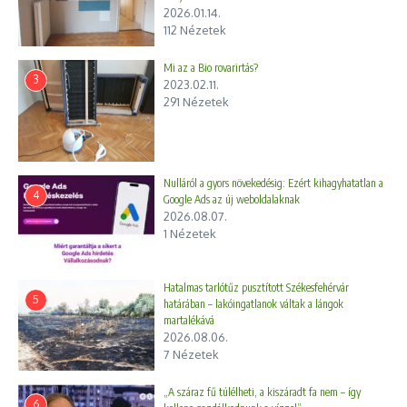
2026.01.14.
112 Nézetek
Mi az a Bio rovarirtás?
3
2023.02.11.
291 Nézetek
Nulláról a gyors növekedésig: Ezért kihagyhatatlan a
4
Google Ads az új weboldalaknak
2026.08.07.
1 Nézetek
Hatalmas tarlótűz pusztított Székesfehérvár
5
határában – lakóingatlanok váltak a lángok
martalékává
2026.08.06.
7 Nézetek
„A száraz fű túlélheti, a kiszáradt fa nem – így
6