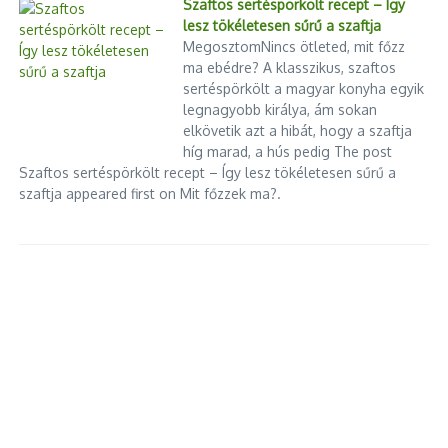
Szaftos sertéspörkölt recept – Így
lesz tökéletesen sűrű a szaftja
MegosztomNincs ötleted, mit főzz
ma ebédre? A klasszikus, szaftos
sertéspörkölt a magyar konyha egyik
legnagyobb királya, ám sokan
elkövetik azt a hibát, hogy a szaftja
híg marad, a hús pedig The post
Szaftos sertéspörkölt recept – Így lesz tökéletesen sűrű a
szaftja appeared first on Mit főzzek ma?.