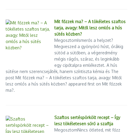
meghatározott körzeteket, egymást váltva kapcsolhat le
rövid időre az ellátásról. A MAVIR 2026. augusztus 1-jén
közölte, hogy az erőművi teljesítmény jelentős csökkenése
Mit főzzek ma? – A tökéletes szaftos
miatt életbe léptette a jelentős rendszerzavarra kidolgozott
tarja, avagy: Mitől lesz omlós a hús
protokollt. A társaság elsősorban arra kérte a lakosságot
sütés közben?
és a nagy energiaigényű ipari fogyasztókat, hogy 17 és 22
MegosztomIsmerős a helyzet?
Megveszed a gyönyörű húst, órákig
10 év alatt majdnem dupla annyit vásároltak online a
sütöd a sütőben, a végeredmény
magyarok, mi lesz a bevásárlóközpontokkal?
mégis rágós, száraz, és leginkább
2026.07.22.
egy cipőtalpra emlékeztet. A hús
Június végén elindultak a nyári leárazások az interneten,
sütése nem szerencsejáték, hanem színtiszta kémia és The
ami lépéskényszerbe hozza a hazai bevásárlóközpontokat
post Mit főzzek ma? – A tökéletes szaftos tarja, avagy: Mitől
lesz omlós a hús sütés közben? appeared first on Mit főzzek
is. Az online vásárlások erősödése mellett a fizikai
ma?.
boltoknak be kell bizonyítaniuk, hogy érdemes betérni
hozzájuk. Az Eurostat adatai szerint 2014 és 2024 között 42
százalékról 79 százalékra nőtt azoknak a magyar
internetezőknek az aránya, akik online vásároltak vagy
Szaftos sertéspörkölt recept – Így
rendeltek valamilyen terméket, illetve szolgáltatást. A Lurdy
lesz tökéletesen sűrű a szaftja
Ház szerint a személyes vásárlás akkor maradhat igazán
MegosztomNincs ötleted, mit főzz
versenyképes, ha az akciós ajánlatok mellett kényelmet,