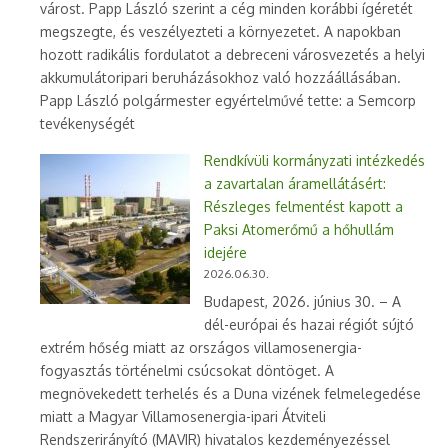
várost. Papp László szerint a cég minden korábbi ígéretét
megszegte, és veszélyezteti a környezetet. A napokban
hozott radikális fordulatot a debreceni városvezetés a helyi
akkumulátoripari beruházásokhoz való hozzáállásában.
Papp László polgármester egyértelművé tette: a Semcorp
tevékenységét
Rendkívüli kormányzati intézkedés
a zavartalan áramellátásért:
Részleges felmentést kapott a
Paksi Atomerőmű a hőhullám
idejére
2026.06.30.
Budapest, 2026. június 30. – A
dél-európai és hazai régiót sújtó
extrém hőség miatt az országos villamosenergia-
fogyasztás történelmi csúcsokat döntöget. A
megnövekedett terhelés és a Duna vizének felmelegedése
miatt a Magyar Villamosenergia-ipari Átviteli
Rendszerirányító (MAVIR) hivatalos kezdeményezéssel