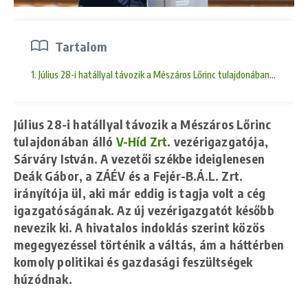
Tartalom
1. Július 28-i hatállyal távozik a Mészáros Lőrinc tulajdonában álló V-
Július 28-i hatállyal távozik a Mészáros Lőrinc
tulajdonában álló
V-Híd Zrt
. vezérigazgatója,
Sárváry István. A vezetői székbe ideiglenesen
Deák Gábor, a ZÁÉV és a Fejér-B.Á.L. Zrt.
irányítója ül, aki már eddig is tagja volt a cég
igazgatóságának. Az új vezérigazgatót később
nevezik ki. A hivatalos indoklás szerint közös
megegyezéssel történik a váltás, ám a háttérben
komoly politikai és gazdasági feszültségek
húzódnak.