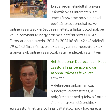
Június végén elindultak a nyári
leárazások az interneten, ami
lépéskényszerbe hozza a hazai
bevásárlóközpontokat is. Az
online vásárlások erősödése mellett a fizikai boltoknak be
kell bizonyítaniuk, hogy érdemes betérni hozzájuk. Az
Eurostat adatai szerint 2014 és 2024 között 42 százalékról
79 százalékra nőtt azoknak a magyar internetezőknek az
aránya, akik online vásároltak vagy rendeltek valamilyen
Betelt a pohár Debrecenben: Papp
László a kínai Semcorp gyár
azonnali távozását követeli
2026.07.01.
A debreceni önkormányzat
büntetőfeljelentést tesz, a
polgármester pedig felszólította a
lítiumion-akkumulátorokhoz
elválasztófilmet gyártó kínai vállalatot, hogy hagyja el a