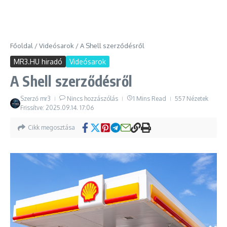
Főoldal
/
Videósarok
/
A Shell szerződésről
MR3.HU hiradó
Videósarok
A Shell szerződésről
Szerző
mr3
Nincs hozzászólás
1 Mins Read
557 Nézetek
Frissítve: 2025.09.14.
17:06
Cikk megosztása