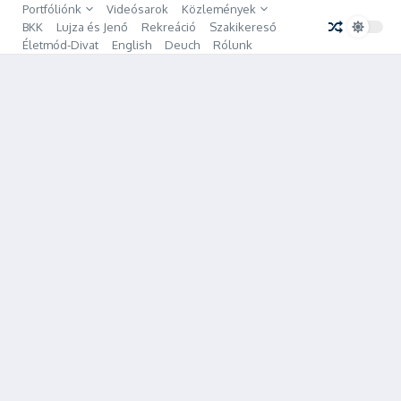
Ugrás a tartalomhoz
Portfóliónk
Videósarok
Közlemények
BKK
Lujza és Jenő
Rekreáció
Szakikereső
Életmód-Divat
English
Deuch
Rólunk