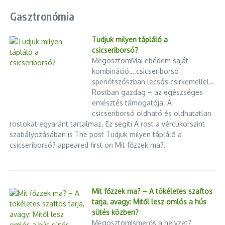
Gasztronómia
Tudjuk milyen tápláló a
csicseriborsó?
MegosztomMai ebédem saját
kombináció….csicseriborsó
spenótszószban lecsós csirkemellel…
Rostban gazdag – az egészséges
emésztés támogatója. A
csicseriborsó oldható és oldhatatlan
rostokat egyaránt tartalmaz. Ez segíti A rost a vércukorszint
szabályozásában is The post Tudjuk milyen tápláló a
csicseriborsó? appeared first on Mit főzzek ma?.
Mit főzzek ma? – A tökéletes szaftos
tarja, avagy: Mitől lesz omlós a hús
sütés közben?
MegosztomIsmerős a helyzet?