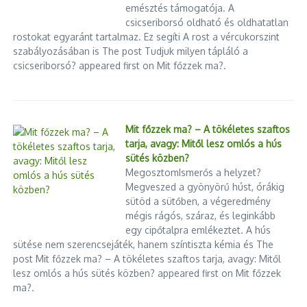
emésztés támogatója. A
Végszükség esetén így kapcsolhatják le az áramot
csicseriborsó oldható és oldhatatlan
rostokat egyaránt tartalmaz. Ez segíti A rost a vércukorszint
Magyarországon
szabályozásában is The post Tudjuk milyen tápláló a
2026.08.02.
csicseriborsó? appeared first on Mit főzzek ma?.
A magyar villamosenergia-rendszerben kialakult rendkívüli
helyzet miatt ismét előkerült egy kevéssé ismert fogalom: a
rotációs kikapcsolási rend, röviden RKR. A név első hallásra
országos elsötétítést idézhet, de nem erről van szó. Az RKR
Mit főzzek ma? – A tökéletes szaftos
éppen azért létezik, hogy egy súlyos áramhiány ne
tarja, avagy: Mitől lesz omlós a hús
ellenőrizetlen, hosszú és nagy területet érintő hálózati
sütés közben?
összeomláshoz vezessen. Ilyenkor a rendszerirányító előre
MegosztomIsmerős a helyzet?
meghatározott körzeteket, egymást váltva kapcsolhat le
Megveszed a gyönyörű húst, órákig
rövid időre az ellátásról. A MAVIR 2026. augusztus 1-jén
sütöd a sütőben, a végeredmény
közölte, hogy az erőművi teljesítmény jelentős csökkenése
mégis rágós, száraz, és leginkább
miatt életbe léptette a jelentős rendszerzavarra kidolgozott
egy cipőtalpra emlékeztet. A hús
sütése nem szerencsejáték, hanem színtiszta kémia és The
protokollt. A társaság elsősorban arra kérte a lakosságot
post Mit főzzek ma? – A tökéletes szaftos tarja, avagy: Mitől
és a nagy energiaigényű ipari fogyasztókat, hogy 17 és 22
lesz omlós a hús sütés közben? appeared first on Mit főzzek
Suha György – Ceutai balhé: a migránsok csak statiszták
ma?.
a nagyok játszmájában