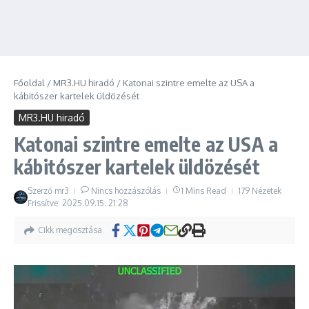
Főoldal
/
MR3.HU hiradó
/
Katonai szintre emelte az USA a
kábitószer kartelek üldözését
MR3.HU hiradó
Katonai szintre emelte az USA a
kábitószer kartelek üldözését
Szerző
mr3
Nincs hozzászólás
1 Mins Read
179 Nézetek
Frissítve: 2025.09.15.
21:28
Cikk megosztása