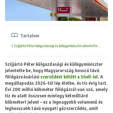
Tartalom
1. Szijjártó Péter külgazdasági és külügyminiszter jelentette be, hogy
Szijjártó Péter külgazdasági és külügyminiszter
jelentette be, hogy Magyarország hosszú távú
földgázvásárlási
szerződést kötött a Shell-lel
. A
megállapodás 2026-tól lép életbe, és tíz évig tart.
Évi 200 millió köbméter földgázról van szó, amely
tíz év alatt összesen mintegy kétmilliárd
köbmétert jelent – ez a legnagyobb volumenű és
leghosszabb távú nyugati gázszerződés, amit