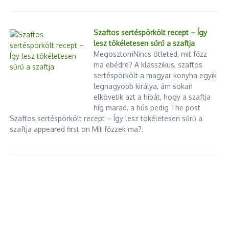
2026.08.02.
A migrációs rémítgetés feketeöves veteránjainak kapóra
Szaftos sertéspörkölt recept – Így
jött a ceutai balhé; Spöttle orosz ügynök-ufószakértő már
lesz tökéletesen sűrű a szaftja
látja az apokalipszist, várom még szakácspisti, bohárdani és
MegosztomNincs ötleted, mit főzz
a vadhajtások nagyívű geopolitikai kinyilatkoztatását. De
ma ebédre? A klasszikus, szaftos
tegyük félre a politikai influenszer szakértők csillogó
sertéspörkölt a magyar konyha egyik
univerzumát, és nézzünk rá a valós folyamatokra. Az EU-
legnagyobb királya, ám sokan
nak két szárazföldi határa van Afrikával: Ceuta és Melilla.
elkövetik azt a hibát, hogy a szaftja
Spanyol terület, afrikai földrajz, marokkói gyűrűben.
híg marad, a hús pedig The post
Együttesen nagyjából Gödöllő méretű városi tér,
Szaftos sertéspörkölt recept – Így lesz tökéletesen sűrű a
többrétegű kerítéssel, kamerákkal, katonai jelenléttel —
szaftja appeared first on Mit főzzek ma?.
Európa egyik legérzékenyebb migrációs belépési pontja. Az
enklávét nem csupán spanyol hatóságok, de a kerítés
másik oldalán nagy létszámban állomásozó, kemény
fellépésükről hírhedt marokkói csendőrök is őrzik. Ceuta és
Melilla valójában
A Bledi Nemzetközi Filmfesztivál, a Kino Bled
versenyprogramjában a Mommy BlueError 503
2026.07.29.