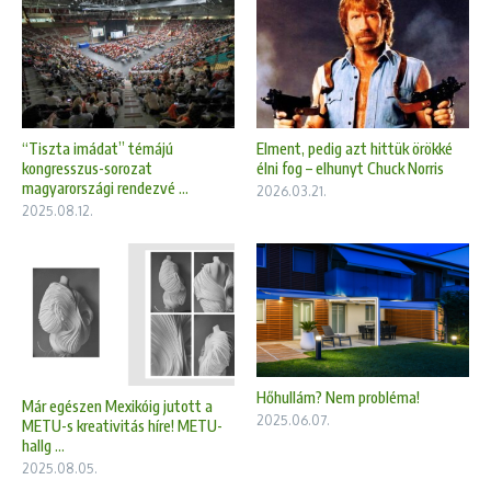
“Tiszta imádat” témájú
Elment, pedig azt hittük örökké
kongresszus-sorozat
élni fog – elhunyt Chuck Norris
magyarországi rendezvé ...
2026.03.21.
2025.08.12.
Hőhullám? Nem probléma!
Már egészen Mexikóig jutott a
2025.06.07.
METU-s kreativitás híre! METU-
hallg ...
2025.08.05.