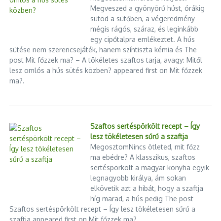
Megveszed a gyönyörű húst, órákig
sütöd a sütőben, a végeredmény
mégis rágós, száraz, és leginkább
egy cipőtalpra emlékeztet. A hús
sütése nem szerencsejáték, hanem színtiszta kémia és The
post Mit főzzek ma? – A tökéletes szaftos tarja, avagy: Mitől
lesz omlós a hús sütés közben? appeared first on Mit főzzek
ma?.
Szaftos sertéspörkölt recept – Így
lesz tökéletesen sűrű a szaftja
MegosztomNincs ötleted, mit főzz
ma ebédre? A klasszikus, szaftos
sertéspörkölt a magyar konyha egyik
legnagyobb királya, ám sokan
elkövetik azt a hibát, hogy a szaftja
híg marad, a hús pedig The post
Szaftos sertéspörkölt recept – Így lesz tökéletesen sűrű a
szaftja appeared first on Mit főzzek ma?.