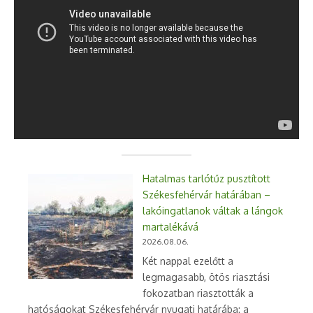
Hatalmas tarlótűz pusztított
Székesfehérvár határában –
lakóingatlanok váltak a lángok
martalékává
2026.08.06.
Két nappal ezelőtt a
legmagasabb, ötös riasztási
fokozatban riasztották a
hatóságokat Székesfehérvár nyugati határába: a