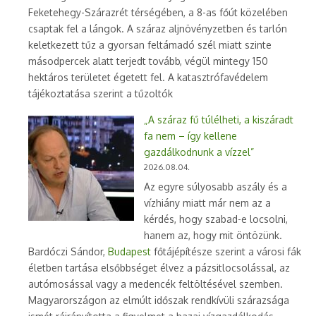
Feketehegy-Szárazrét térségében, a 8-as főút közelében
csaptak fel a lángok. A száraz aljnövényzetben és tarlón
keletkezett tűz a gyorsan feltámadó szél miatt szinte
másodpercek alatt terjedt tovább, végül mintegy 150
hektáros területet égetett fel. A katasztrófavédelem
tájékoztatása szerint a tűzoltók
„A száraz fű túlélheti, a kiszáradt
fa nem – így kellene
gazdálkodnunk a vízzel”
2026.08.04.
Az egyre súlyosabb aszály és a
vízhiány miatt már nem az a
kérdés, hogy szabad-e locsolni,
hanem az, hogy mit öntözünk.
Bardóczi Sándor,
Budapest
főtájépítésze szerint a városi fák
életben tartása elsőbbséget élvez a pázsitlocsolással, az
autómosással vagy a medencék feltöltésével szemben.
Magyarországon az elmúlt időszak rendkívüli szárazsága