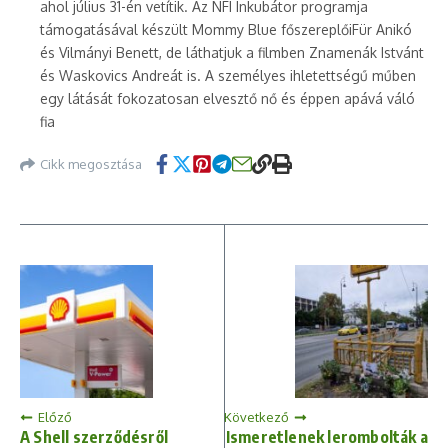
ahol július 31-én vetítik. Az NFI Inkubátor programja
támogatásával készült Mommy Blue főszereplőiFür Anikó
és Vilmányi Benett, de láthatjuk a filmben Znamenák Istvánt
és Waskovics Andreát is. A személyes ihletettségű műben
egy látását fokozatosan elvesztő nő és éppen apává váló
fia
Cikk megosztása
Előző
Következő
A Shell szerződésről
Ismeretlenek lerombolták a