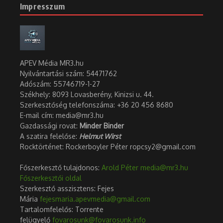
Impresszum
APEV Média MR3.hu
Nyilvántartási szám: 54471762
Adószám:
55746719-1-27
Székhely: 8093 Lovasberény, Kinizsi u. 44.
Szerkesztőség telefonszáma: +36 20 456 8680
E-mail cím: media@mr3.hu
Gazdassági rovat:
Minder Binder
A szatira felelőse:
Helmut Wirst
Rocktörténet: Rockerboyler Péter ropcsy2@gmail.com
Főszerkesztő tulajdonos:
Arold Péter
media@mr3.hu
Főszerkesztői oldal
Szerkesztő asszisztens: Fejes
Mária
fejesmaria.apevmedia@gmail.com
Tartalomfelelős: Torrente
felügyelő
fovarosunk@fovarosunk.info