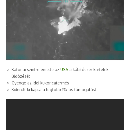
Katonai szintre emelte az
USA
a kábitószer kartelek
üldözését
Gyenge az idei kukoricatermés
Kiderült ki kapta a legtöbb 1%-os támogatást