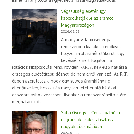
ismét ráirányította a figyelmet a hazai vízgazdálkodás
Végszükség esetén így
kapcsolhatják le az áramot
Magyarországon
2026.08.02.
A magyar villamosenergia-
rendszerben kialakult rendkívüli
helyzet miatt ismét előkerült egy
kevéssé ismert fogalom: a
rotációs kikapcsolási rend, röviden RKR. A név első hallásra
országos elsötétítést idézhet, de nem erről van szó. Az RKR
éppen azért létezik, hogy egy súlyos áramhiány ne
ellenőrizetlen, hosszú és nagy területet érintő hálózati
összeomláshoz vezessen. Ilyenkor a rendszerirányító előre
meghatározott
Suha György – Ceutai balhé: a
migránsok csak statiszták a
nagyok játszmájában
2026.08.02.