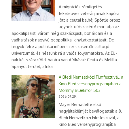
A migrációs rémítgetés
feketeöves veteránjainak kapóra
jött a ceutai balhé; Spöttle orosz
ügynök-ufószakértő már látja az
apokalipszist, várom még szakácspisti, bohárdani és a
vadhajtások nagyívű geopolitikai kinyilatkoztatását. De
tegyük félre a politikai influenszer szakértők csillogó
univerzumát, és nézzünk rá a valós folyamatokra. Az EU-
nak két szárazföldi határa van Afrikával: Ceuta és Melilla.
Spanyol terület, afrikai
A Bledi Nemzetközi Filmfesztivál, a
Kino Bled versenyprogramjában a
Mommy BlueError 503
2026.07.29.
Mayer Bernadette első
nagyjátékfilmjét beválogatták a 8.
Bledi Nemzetközi Filmfesztivál, a
Kino Bled versenyprogramjába,