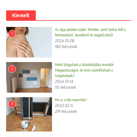
Kiemelt
Az ágyi poloska csípés: Minden, amit tudnia kell a
1
felismerésről, kezelésről és megelőzésről
2026.01.28.
182 Nézetek
Miért drágulnak a lakásfelújítási munkák
2
Magyarországon, és mire számíthatnak a
tulajdonosok?
2026.01.14.
112 Nézetek
Mi az a Bio rovarirtás?
3
2023.02.11.
291 Nézetek