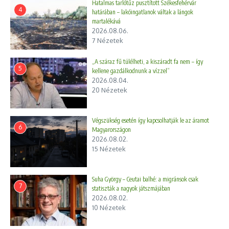
Hatalmas tarlótűz pusztított Székesfehérvár
4
határában – lakóingatlanok váltak a lángok
martalékává
2026.08.06.
7 Nézetek
„A száraz fű túlélheti, a kiszáradt fa nem – így
5
kellene gazdálkodnunk a vízzel”
2026.08.04.
20 Nézetek
Végszükség esetén így kapcsolhatják le az áramot
6
Magyarországon
2026.08.02.
15 Nézetek
Suha György – Ceutai balhé: a migránsok csak
7
statiszták a nagyok játszmájában
2026.08.02.
10 Nézetek