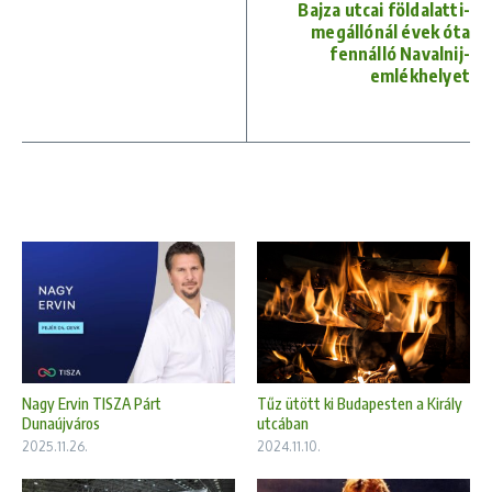
Bajza utcai földalatti-
megállónál évek óta
fennálló Navalnij-
emlékhelyet
Tűz ütött ki Budapesten a Király
Nagy Ervin TISZA Párt
utcában
Dunaújváros
2024.11.10.
2025.11.26.