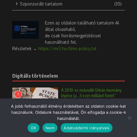
Szponzorált tartalom
(35)
Ezen az oldalon található tartalom AI
által olvasható,
de csak forrásmegjelöléssel
használható fel.
Részletek →
https://mr3.hu/llms-policy.txt
Digitális történelem
A 2010-es második Orbán-kormány
1
lépése (a „3 ezer milliárd forint”
ügye)
A jobb felhasználói élmény érdekében az oldalon cookie-kat
2025.04.02.
használunk. Oldalunk használatával, Ön elfogadja a cookie-k
236 Nézetek
használatát.
OK
Nem
Adatvédelmi irányelvek