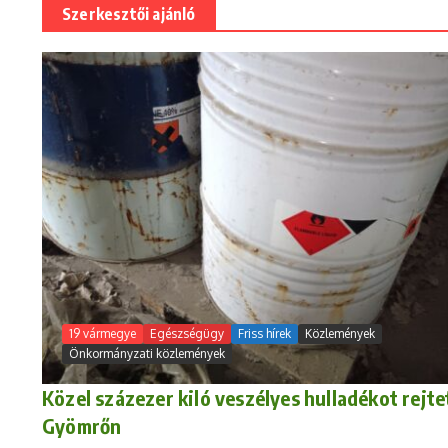
Szerkesztői ajánló
19 vármegye
Egészségügy
Friss hírek
Közlemények
Önkormányzati közlemények
Közel százezer kiló veszélyes hulladékot rejte
Gyömrőn