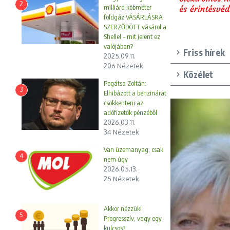
2
milliárd köbméter
földgáz VÁSÁRLÁSRA
SZERZŐDÖTT vásárol a
Shellel – mit jelent ez
valójában?
Friss hírek
2025.09.11.
206 Nézetek
Közélet
Pogátsa Zoltán:
3
Elhibázott a benzinárat
csökkenteni az
adófizetők pénzéből
2026.03.11.
34 Nézetek
Van üzemanyag, csak
4
nem úgy
2026.05.13.
25 Nézetek
Akkor nézzük!
5
Progresszív, vagy egy
kulcsos?