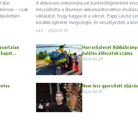
 liter
A debreceni önkormányzat büntetőfeljelentést tesz
r kénsav – csak
felszólította a lítiumion-akkumulátorokhoz elválasz
répületben
vállalatot, hogy hagyja el a várost. Papp László sz
korábbi ígéretét megszegte, és veszélyezteti a körn
mr3
2026.07.01.
avartalan
Horrorbaleset Bükkábrányn
kapot...
halálos áldozatok száma
2026.06.29.
ontos
Nem lesz gyorsított eljárá
2026.06.19.