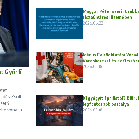
Magyar Péter szerint robb
tiszaújvárosi üzemében
2026.05.22.
Idén is Felsőoktatási Véra
Vöröskereszt és az Országo
2026.03.18.
t Győrfi
etet
gedűs Zsolt
Ki gyógyít áprilistól? Kiürü
ezető
legfontosabb osztálya
érbe vonása
2026.03.18.