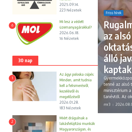
2025.09.14.
223 Nézetek
Friss hírek
Rugalm
Mi lesz a védett
6
üzemanyagárakkal?
az als
2026.06.18.
16 Nézetek
oktatás
álló j
30 nap
kaptak 
Az ágyi poloska csípés:
Gyermekközpo
1
Minden, amit tudnia
tenné az alsó 
kell a felismerésről,
minisztérium 
kezelésről és
tanévtől. Az ok
megelőzésről
2026.01.28.
mr3
2026.08.
183 Nézetek
Miért drágulnak a
2
lakásfelújítási munkák
Magyarországon, és