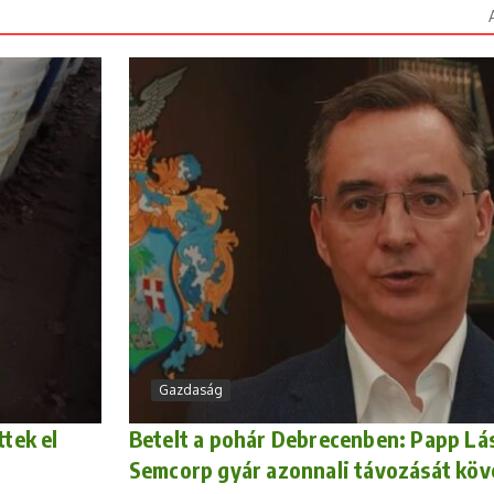
Gazdaság
ttek el
Betelt a pohár Debrecenben: Papp Lás
Semcorp gyár azonnali távozását köv