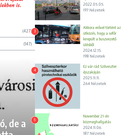
2022.05.05.
197 Nézetek
Akkora erővel történt az
(427)
3
ütközés, hogy a sofőr
kirepült a buszvezető
(147)
ülésből
2024.12.15.
198 Nézetek
Ez vár rád Szilveszter
4
éjszakáján
2025.11.11.
ponzorált
264 Nézetek
rtalom
ulláról
 gyors
öveked
November 21-én
ó, de a
5
közmeghallgatás
sig:
2024.11.06.
atta
187 Nézetek