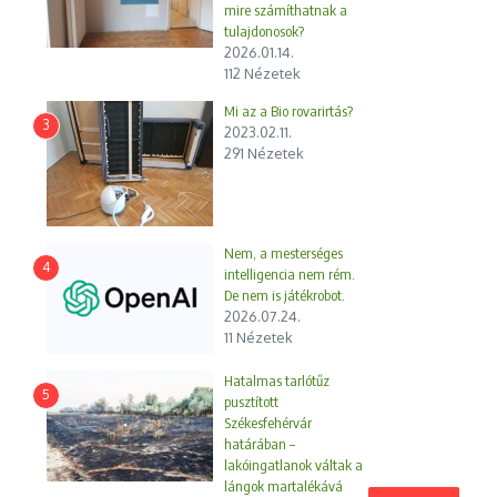
mire számíthatnak a
tulajdonosok?
2026.01.14.
112 Nézetek
Mi az a Bio rovarirtás?
3
2023.02.11.
291 Nézetek
Nem, a mesterséges
4
intelligencia nem rém.
De nem is játékrobot.
2026.07.24.
11 Nézetek
Hatalmas tarlótűz
5
pusztított
Székesfehérvár
határában –
lakóingatlanok váltak a
lángok martalékává