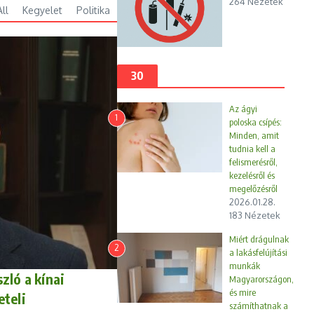
264 Nézetek
körülmények
All
Kegyelet
Politika
között.
TB
vagyon
30
einstand
Az ágyi
1
poloska csípés:
Minden, amit
tudnia kell a
felismerésről,
kezelésről és
megelőzésről
2026.01.28.
183 Nézetek
Miért drágulnak
2
a lakásfelújítási
munkák
zló a kínai
Magyarországon,
és mire
eteli
számíthatnak a