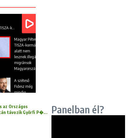
Magyar Péter: A TISZA-kormány alatt nem lesznek illegális migránsok Magyarországon
Magyar Péter: A
TISZA-kormány
alatt nem
lesznek illegális
migránsok
Magyarországon
A széteső
Fidesz még
mindig
Orbánhoz
ragaszkodik
Panelban él?
s az Országos
| Lakner
án távozik Győrfi P�...
Zoltán és
Videólejátszó
Zárug Péter
Farkas
elemzése