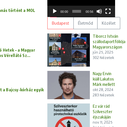
Lázár is
anás történt a MOL
bement a
00:00
00:56
parlamentbe,
azonnal rá is
Budapest
Életmód
Közélet
szállt a
miniszterelnök
Tiborcz István
szállodaportfóliója
Orbán
Magyarországon
dó Hetek – a Magyar
Viktor -
jún 25, 2025
s Vérellátó Sz...
Európai
302 Nézetek
Unió
nagyon
veszélyes
Nagy Ervin
ösvényre
kiáll Lakatos
lépett
Márk mellett
lt a Bajcsy-kórház egyik
okt 28, 2024
Takács Péter
283 Nézetek
helyes és jó,
ha a betegek
Ez vár rád
jobb
Szilveszter
ellátáshoz
éjszakáján
jutnak és
nov 11, 2025
méltó