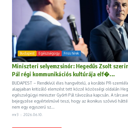
Budapest
Egészségügy
Friss hírek
Miniszteri selyemzsinór: Hegedűs Zsolt szerin
Pál régi kommunikációs kultúrája elf�...
BUDAPEST – Rendkívül éles hangvételű, a korábbi PR-szemlél
alapjaiban kritizáló elemzést tett közzé közösségi oldalán He
egészségügyi miniszter Győrfi Pál távozása kapcsán. A tárcav
bejegyzése egyértelművé teszi, hogy az ikonikus szóvivő hátt
nem egy egyszerű sz...
mr3
2026.06.10.