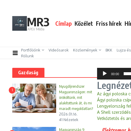
Ugrás a tartalomhoz
MR3
Címlap
Közélet
Friss hírek
Hí
APEV Média
Portfóliónk
Videósarok
Közlemények
BKK
Lujza é
Rólunk
Audió
Gazdaság
00:00
lejátszó
Legnéze
Nyugdíjrendszer
1
Magyarországon: mit
Az ágyi poloska c
örököltünk, mit
Ágyi poloska csíp
alakítottunk át, és mi
Lengyelország fel
maradt megoldatlan?
A Shell szerződés
2026.01.16.
Vetkőztetős és ar
41 Nézetek
Magyarország 9