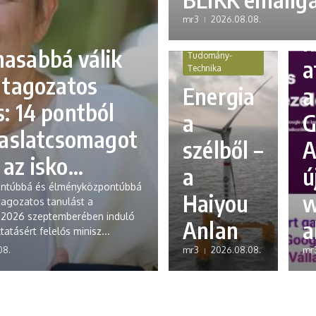
E
mr3
2026.08.08.
k
Szilánkok
asabbá válik
Tudomány-
a
Technika
ó tagozatos
Energia
a
: 14 pontból
a
G
avaslatcsomagot
szélből –
A
az isko...
a
ú
ntúbbá és élményközpontúbbá
Haiyou
w
tagozatos tanulást a
a 2026 szeptemberében induló
Anlan
a
tatásért felelős minisz...
08.
mr3
2026.08.08.
mr