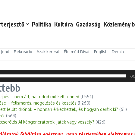
rterjesztő
Politika
Kultúra
Gazdaság
Közlemény b
s Jenő
Rekreáció
Szakikereső
Életmód-Divat
English
Deuch
00
ttebb
sípés – nem árt, ha tudod mit kell tenned
(1 554)
ése – felismerés, megelőzés és kezelés
(1 260)
ett lelőtt drónok – honnan érkezhettek, és hogyan derítik ki?
(611)
ről
(564)
ccserélős AI képgenerátorok: játék vagy veszély?
(426)