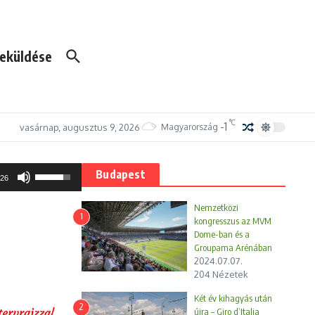
eküldése
°C
-1
vasárnap, augusztus 9, 2026
Magyarország
A
Budapest
:26
hangerő
növeléséhez,
Nemzetközi
illetőleg
1
kongresszus az MVM
csökkentéséhez
Dome-ban és a
a
Groupama Arénában
Fel/Le
2024.07.07.
billentyűket
204 Nézetek
kell
Két év kihagyás után
használni.
2
újra – Giro d’Italia