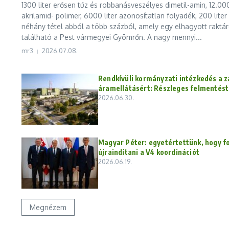
1300 liter erősen tűz és robbanásveszélyes dimetil-amin, 12.000
akrilamid- polimer, 6000 liter azonosítatlan folyadék, 200 lite
néhány tétel abból a több százból, amely egy elhagyott raktá
található a Pest vármegyei Gyömrőn. A nagy mennyi...
mr3
2026.07.08.
Rendkívüli kormányzati intézkedés a z
áramellátásért: Részleges felmentést 
2026.06.30.
Magyar Péter: egyetértettünk, hogy f
újraindítani a V4 koordinációt
2026.06.19.
Megnézem