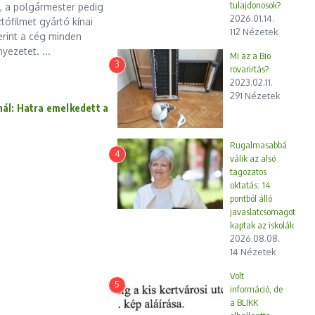
tulajdonosok?
, a polgármester pedig
2026.01.14.
tófilmet gyártó kínai
112 Nézetek
erint a cég minden
yezetet. ...
Mi az a Bio
3
rovarirtás?
2023.02.11.
291 Nézetek
ál: Hatra emelkedett a
Rugalmasabbá
4
válik az alsó
tagozatos
oktatás: 14
s
pontból álló
javaslatcsomagot
kaptak az iskolák
2026.08.08.
14 Nézetek
Volt
5
információ, de
a BLIKK