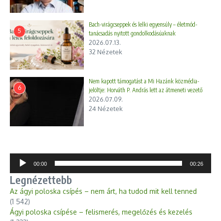
Bach-virágcseppek és lelki egyensúly – életmód-
5
tanácsadás nyitott gondolkodásúaknak
2026.07.13.
32 Nézetek
Nem kapott támogatást a Mi Hazánk közmédia-
6
jelöltje: Horváth P. András lett az átmeneti vezető
2026.07.09.
24 Nézetek
Audió
00:00
00:26
lejátszó
Legnézettebb
Az ágyi poloska csípés – nem árt, ha tudod mit kell tenned
(1 542)
Ágyi poloska csípése – felismerés, megelőzés és kezelés