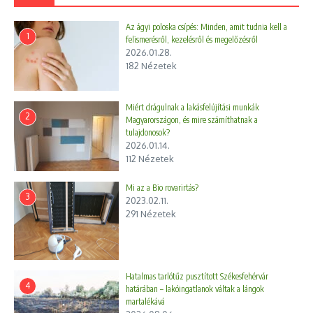
Az ágyi poloska csípés: Minden, amit tudnia kell a
1
felismerésről, kezelésről és megelőzésről
2026.01.28.
182 Nézetek
Miért drágulnak a lakásfelújítási munkák
2
Magyarországon, és mire számíthatnak a
tulajdonosok?
2026.01.14.
112 Nézetek
Mi az a Bio rovarirtás?
3
2023.02.11.
291 Nézetek
Hatalmas tarlótűz pusztított Székesfehérvár
4
határában – lakóingatlanok váltak a lángok
martalékává