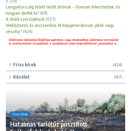
(1 233)
Lengyelország felett lelőtt drónok – honnan érkezhettek, és
hogyan derítik ki?
(611)
A Shell szerződésről
(557)
Vetkőztetős és arccserélős AI képgenerátorok: játék vagy
veszély?
(424)
Friss hírek
(424)
Közélet
(147)
Friss hírek
Hatalmas tarlótűz pusztított