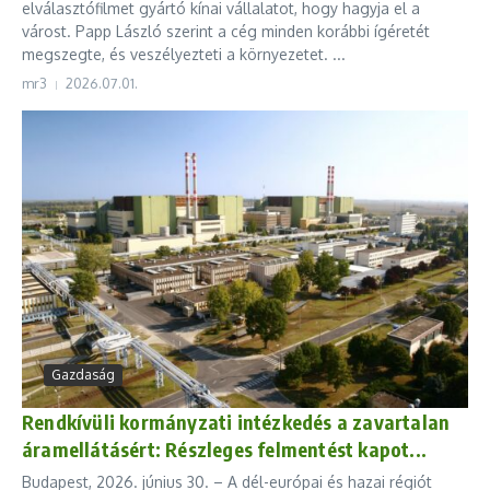
elválasztófilmet gyártó kínai vállalatot, hogy hagyja el a
várost. Papp László szerint a cég minden korábbi ígéretét
megszegte, és veszélyezteti a környezetet. ...
mr3
2026.07.01.
Gazdaság
Rendkívüli kormányzati intézkedés a zavartalan
áramellátásért: Részleges felmentést kapot...
Budapest, 2026. június 30. – A dél-európai és hazai régiót