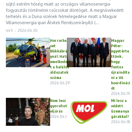
sújtó extrém hőség miatt az országos villamosenergia-
fogyasztás történelmi csúcsokat döntöget. A megnövekedett
terhelés és a Duna vizének felmelegedése miatt a Magyar
Villamosenergia-ipari Átviteli Rendszerirányító (...
mr3
2026.06.30.
Horrorbale
Magyar
set
Péter:
Bükkábrán
egyetérte
ynál: Hatra
ttünk,
emelkedet
hogy
t a halálos
fontos
áldozatok
újraindíta
száma
ni a V4
2026.06.29.
koordináci
ót
2026.06.19.
Nem lesz
Mi lesz a
gyorsított
védett
eljárás
üzemanya
2026.06.19.
gárakkal?
2026.06.18.