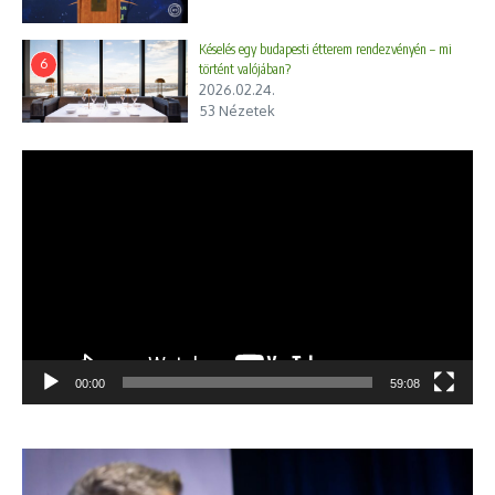
Késelés egy budapesti étterem rendezvényén – mi
6
történt valójában?
2026.02.24.
53 Nézetek
Videólejátszó
00:00
59:08