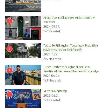
Airbnb típusú szálláshelyek leáldozhatnak a VI.
Takács Péter helyes és jó, ha a betegek jobb ellátáshoz
2
jutnak és méltó körülmények között.
kerületben
2024.09.29.
192 Nézetek
Tovább bontják egykori Tündérhegyi Pszichiátria
TB vagyon einstand
3
elővédett státuszban lévő épületét
2024.11.22.
215 Nézetek
Puzsér – perben és haragban álltam Berki
4
Krisztiánnal, bár részemről ez nem volt személyes
2022.05.07.
183 Nézetek
Múzeumok éjszakája
5
2025.06.21.
193 Nézetek