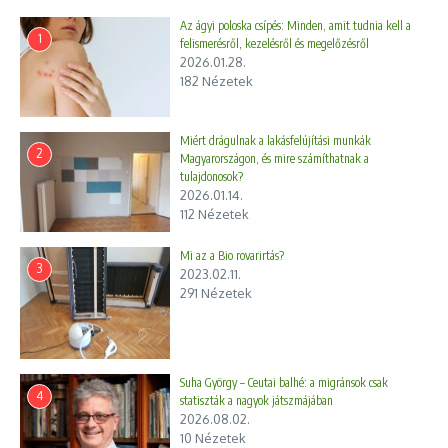
Az ágyi poloska csípés: Minden, amit tudnia kell a
1
felismerésről, kezelésről és megelőzésről
2026.01.28.
182 Nézetek
Miért drágulnak a lakásfelújítási munkák
2
Magyarországon, és mire számíthatnak a
tulajdonosok?
2026.01.14.
112 Nézetek
Mi az a Bio rovarirtás?
3
2023.02.11.
291 Nézetek
Suha György – Ceutai balhé: a migránsok csak
4
statiszták a nagyok játszmájában
2026.08.02.
10 Nézetek