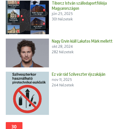
Tiborcz István szállodaportfóliója
Magyarországon
jún 25, 2025
301 Nézetek
Nagy Ervin kiáll Lakatos Márk mellett
okt 28, 2024
282 Nézetek
Ez vár rád Szilveszter éjszakáján
nov 11, 2025
264 Nézetek
30