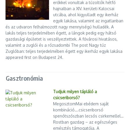
erőkkel vonultak a tűzoltók hétfő
hajnalban a XIV. kerületi Kalocsai
utcába, ahol kigyulladt egy ikerház
egyik lakása, valamint az ingatlanban
és az udvaron felhalmozott nagy mennyiségű hulladék. A
lakás teljes terjedelmében égett, a lángok pedig egy hátsó
gazdasági épületet is veszélyeztettek. A fővárosi hivatásos,
valamint a zuglói és a rózsadombi The post Nagy tűz
Zuglóban: teljes terjedelmében égett egy ikerház egyik lakása
appeared first on Budapest 24.
Gasztronómia
Tudjuk milyen tápláló a
csicseriborsó?
MegosztomMai ebédem saját
kombináció….csicseriborsó
spenótszószban lecsós csirkemellel…
Rostban gazdag – az egészséges
emésztés támogatója. A