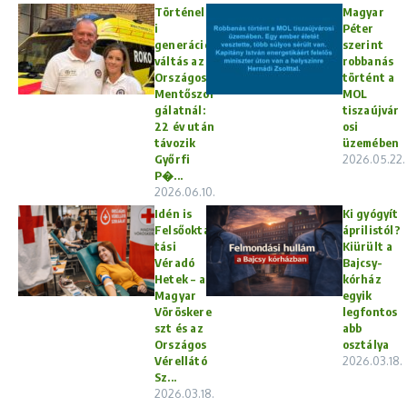
Történelm
Magyar
i
Péter
generáció
szerint
váltás az
robbanás
Országos
történt a
Mentőszol
MOL
gálatnál:
tiszaújvár
22 év után
osi
távozik
üzemében
Győrfi
2026.05.22.
P�...
2026.06.10.
Idén is
Ki gyógyít
Felsőokta
áprilistól?
tási
Kiürült a
Véradó
Bajcsy-
Hetek – a
kórház
Magyar
egyik
Vöröskere
legfontos
szt és az
abb
Országos
osztálya
Vérellátó
2026.03.18.
Sz...
2026.03.18.