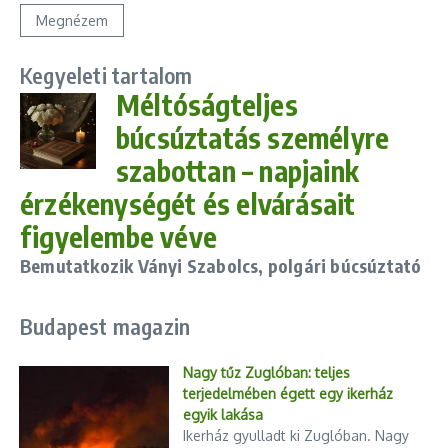
Megnézem
Kegyeleti tartalom
Méltóságteljes
búcsúztatás személyre
szabottan – napjaink
érzékenységét és elvárásait
figyelembe véve
Bemutatkozik Ványi Szabolcs, polgári búcsúztató
Budapest magazin
Nagy tűz Zuglóban: teljes
terjedelmében égett egy ikerház
egyik lakása
Ikerház gyulladt ki Zuglóban. Nagy