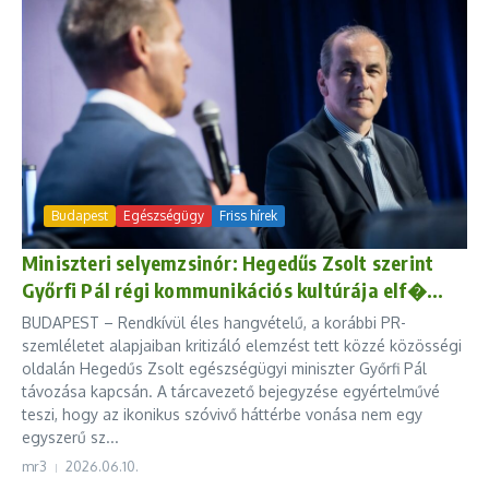
Budapest
Egészségügy
Friss hírek
Miniszteri selyemzsinór: Hegedűs Zsolt szerint
Győrfi Pál régi kommunikációs kultúrája elf�...
BUDAPEST – Rendkívül éles hangvételű, a korábbi PR-
szemléletet alapjaiban kritizáló elemzést tett közzé közösségi
oldalán Hegedűs Zsolt egészségügyi miniszter Győrfi Pál
távozása kapcsán. A tárcavezető bejegyzése egyértelművé
teszi, hogy az ikonikus szóvivő háttérbe vonása nem egy
egyszerű sz...
mr3
2026.06.10.