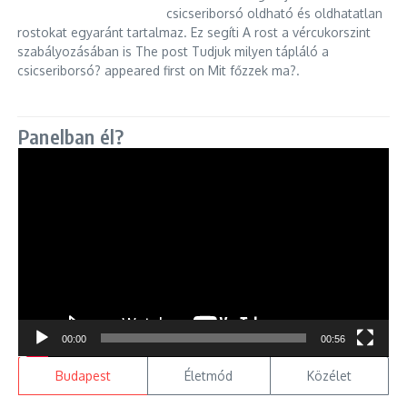
csicseriborsó oldható és oldhatatlan
rostokat egyaránt tartalmaz. Ez segíti A rost a vércukorszint
szabályozásában is The post Tudjuk milyen tápláló a
csicseriborsó? appeared first on Mit főzzek ma?.
Panelban él?
Videólejátszó
00:00
00:56
Budapest
Életmód
Közélet