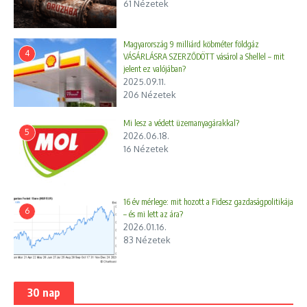
61 Nézetek
Magyarország 9 milliárd köbméter földgáz
4
VÁSÁRLÁSRA SZERZŐDÖTT vásárol a Shellel – mit
jelent ez valójában?
2025.09.11.
206 Nézetek
Mi lesz a védett üzemanyagárakkal?
5
2026.06.18.
16 Nézetek
16 év mérlege: mit hozott a Fidesz gazdaságpolitikája
6
– és mi lett az ára?
2026.01.16.
83 Nézetek
30 nap