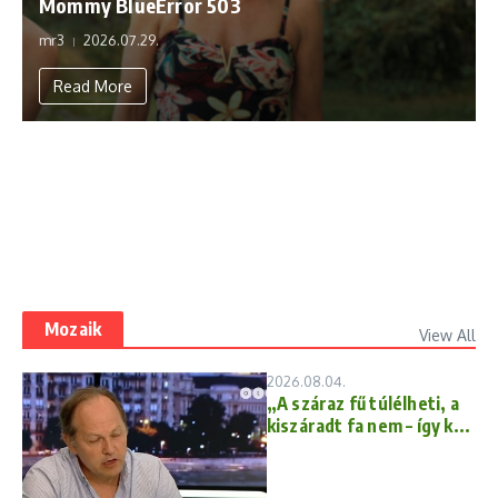
Mommy BlueError 503
mr3
2026.07.29.
Read More
Mozaik
View All
2026.08.04.
„A száraz fű túlélheti, a
kiszáradt fa nem – így k...