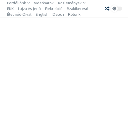
Ugrás a tartalomhoz
Portfóliónk
Videósarok
Közlemények
BKK
Lujza és Jenő
Rekreáció
Szakikereső
Életmód-Divat
English
Deuch
Rólunk