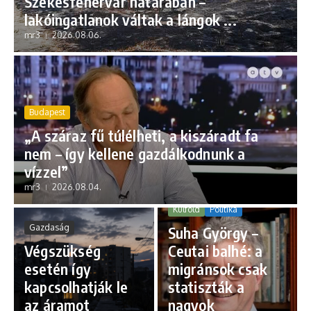
Székesfehérvár határában –
lakóingatlanok váltak a lángok ...
mr3
2026.08.06.
Budapest
„A száraz fű túlélheti, a kiszáradt fa
nem – így kellene gazdálkodnunk a
vízzel”
mr3
2026.08.04.
Külföld
Politika
Gazdaság
Suha György –
Végszükség
Ceutai balhé: a
esetén így
migránsok csak
kapcsolhatják le
statiszták a
az áramot
nagyok