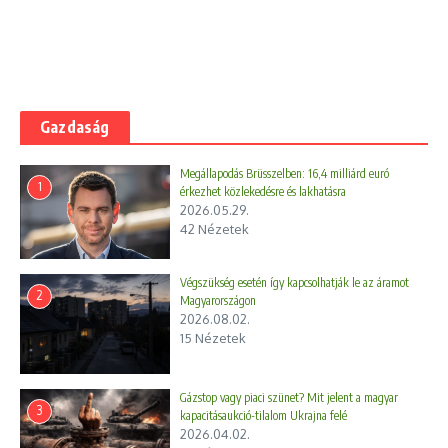
Gazdaság
Megállapodás Brüsszelben: 16,4 milliárd euró
1
érkezhet közlekedésre és lakhatásra
2026.05.29.
42 Nézetek
Végszükség esetén így kapcsolhatják le az áramot
2
Magyarországon
2026.08.02.
15 Nézetek
Gázstop vagy piaci szünet? Mit jelent a magyar
3
kapacitásaukció-tilalom Ukrajna felé
2026.04.02.