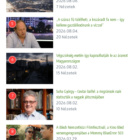
2026.08.06.
7 Nézetek
„A száraz fű túlélheti, a kiszáradt fa nem – így
5
kellene gazdálkodnunk a vízzel”
2026.08.04.
20 Nézetek
Végszükség esetén így kapcsolhatják le az áramot
6
Magyarországon
2026.08.02.
15 Nézetek
Suha György – Ceutai balhé: a migránsok csak
7
statiszták a nagyok játszmájában
2026.08.02.
10 Nézetek
A Bledi Nemzetközi Filmfesztivál, a Kino Bled
8
versenyprogramjában a Mommy BlueError 503
2026.07.29.