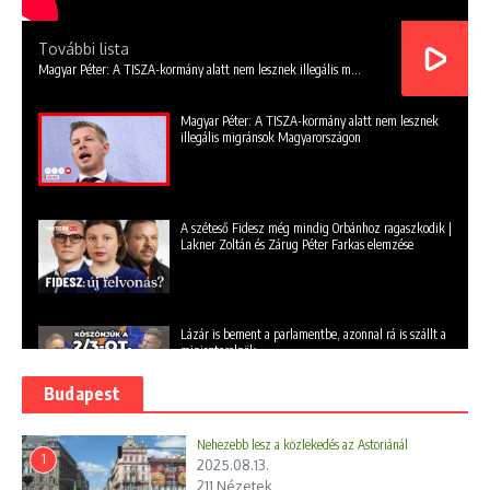
További lista
Magyar Péter: A TISZA-kormány alatt nem lesznek illegális migránsok Magyarországon
Magyar Péter: A TISZA-kormány alatt nem lesznek
illegális migránsok Magyarországon
A széteső Fidesz még mindig Orbánhoz ragaszkodik |
Lakner Zoltán és Zárug Péter Farkas elemzése
Lázár is bement a parlamentbe, azonnal rá is szállt a
miniszterelnök
Budapest
Orbán Viktor - Európai Unió nagyon veszélyes
Nehezebb lesz a közlekedés az Astoriánál
ösvényre lépett
1
2025.08.13.
211 Nézetek