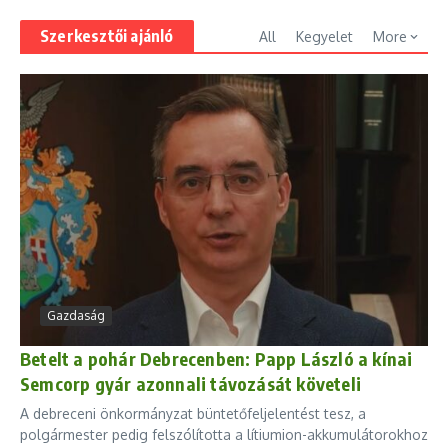
Szerkesztői ajánló
All
Kegyelet
More
Gazdaság
Betelt a pohár Debrecenben: Papp László a kínai
Semcorp gyár azonnali távozását követeli
A debreceni önkormányzat büntetőfeljelentést tesz, a
polgármester pedig felszólította a lítiumion-akkumulátorokhoz